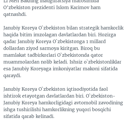
Li Men Bakning inauguratsiya marosimida
O'zbekiston prezidenti Islom Karimov ham
qatnashdi.
Janubiy Koreya O`zbekiston bilan strategik hamkorlik
haqida bitim imzolagan davlatlardan biri. Hozirga
qadar Janubiy Koreya O`zbekistonga 1 millard
dollardan ziyod sarmoya kiritgan. Biroq bu
mamlakat tadbirkorlari O`zbekistonda qator
muammolardan nolib keladi. Ishsiz o`zbekistonliklar
esa Janubiy Koreyaga imkoniyatlar makoni sifatida
qaraydi.
Janubiy Koreya O`zbekiston iqtisodiyotida faol
ishtirok etayotgan davlatlardan biri. O`zbekiston-
Janubiy Koreya hamkorligidagi avtomobil zavodining
ishga tushirilishi hamkorlikning yuqori bosqichi
sifatida qarab kelinadi.