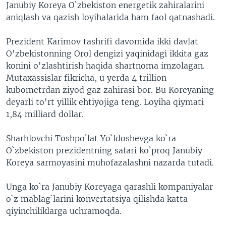
Janubiy Koreya O`zbekiston energetik zahiralarini
aniqlash va qazish loyihalarida ham faol qatnashadi.
Prezident Karimov tashrifi davomida ikki davlat
O'zbekistonning Orol dengizi yaqinidagi ikkita gaz
konini o'zlashtirish haqida shartnoma imzolagan.
Mutaxassislar fikricha, u yerda 4 trillion
kubometrdan ziyod gaz zahirasi bor. Bu Koreyaning
deyarli to'rt yillik ehtiyojiga teng. Loyiha qiymati
1,84 milliard dollar.
Sharhlovchi Toshpo`lat Yo`ldoshevga ko`ra
O`zbekiston prezidentning safari ko`proq Janubiy
Koreya sarmoyasini muhofazalashni nazarda tutadi.
Unga ko`ra Janubiy Koreyaga qarashli kompaniyalar
o`z mablag`larini konvertatsiya qilishda katta
qiyinchiliklarga uchramoqda.