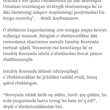
sifatida e`lon qilish tashabbusini qo`llab kelmoqda.
Umuman imzolangan strategik shartnomaga ko`ra
ikki davlatning xalqaro maydondagi pozitsiyalari bir-
biriga muvofiq”, - deydi Soyibnazarov.
O`zbekiston fuqarolarining 200 mingga yaqini koreys
millatiga mansub. Minglab o'zbekistonliklar ikki
tomonlama shartnoma asosida Janubiy Koreyada
mehnat qiladi. Norasmiy ma`lumotlarga ko`ra
Janubiy Koreyada ishchi o`zbeklardan iborat jamoa
shakllanmoqda.
Janubiy Koreyada ishlash ishtiyoqidagi
o`zbekistonliklar ko`pchilikni tashkil etadi, biroq
qabul cheklangan.
“Koreyada ishlab kelib uy oldim, hovli-joy qildim, bu
erda yurganimda hatto tovug`im ham yo`q edi”, -
deydi o`zbekistonliklardan biri.