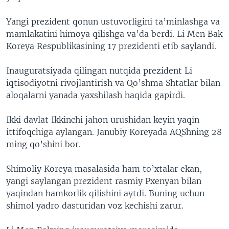
VIDEO
ODNOKLASSNIKI
Yangi prezident qonun ustuvorligini ta’minlashga va
XABARLAR SURATLARDA
TELEGRAM
mamlakatini himoya qilishga va’da berdi. Li Men Bak
Koreya Respublikasining 17 prezidenti etib saylandi.
TWITTER
SOUNDCLOUD
VOA
Inauguratsiyada qilingan nutqida prezident Li
iqtisodiyotni rivojlantirish va Qo’shma Shtatlar bilan
aloqalarni yanada yaxshilash haqida gapirdi.
Ikki davlat Ikkinchi jahon urushidan keyin yaqin
ittifoqchiga aylangan. Janubiy Koreyada AQShning 28
ming qo’shini bor.
Shimoliy Koreya masalasida ham to’xtalar ekan,
yangi saylangan prezident rasmiy Pxenyan bilan
yaqindan hamkorlik qilishini aytdi. Buning uchun
shimol yadro dasturidan voz kechishi zarur.