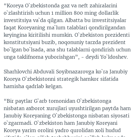
“Koreya O`zbekistonda gaz va neft zahiralarini
o`zlashtirish uchun 1 million 800 ming dollarlik
investitsiya va`da qilgan. Albatta bu investitsiyalar
faqat Koreyaning ma`lum talablari qondirilgandan
keyingina kiritilishi mumkin. O`zbekiston prezidenti
konstitutsiyani buzib, noqonuniy tarzda prezident
bo`lgan bo`lsada, ana shu talablarni qondirish uchun
unga taklifnoma yuborishgan”, - deydi Yo`ldoshev.
Sharhlovchi Abduvali Soyibnazarovga ko`ra Janubiy
Koreya O`zbekistonni strategik hamkor sifatida
hamisha qadrlab kelgan.
“Bir paytlar G`arb tomonidan O`zbekistonga
nisbatan axborot xurujlari uyushtirilgan paytda ham
Janubiy Koreyaning O`zbekistonga nisbatan siyosati
o`zgarmadi. O`zbekiston ham Janubiy Koreyani
Koreya yarim orolini yadro qurolidan xoli hudud