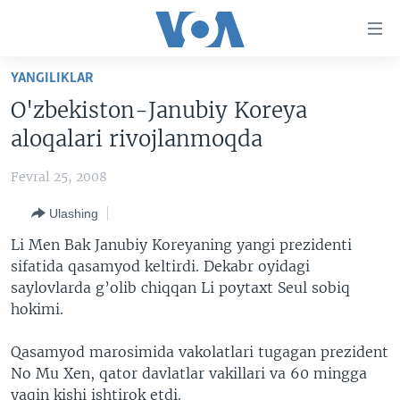
Bosh
sahifaga
boring
Boshiga
YANGILIKLAR
qayting
BOSH SAHIFA
O'zbekiston-Janubiy Koreya
Qidiruvga
AMERIKA
aloqalari rivojlanmoqda
o'ting
MARKAZIY OSIYO
Fevral 25, 2008
XALQARO
Ulashing
VATANDOSHLAR
Li Men Bak Janubiy Koreyaning yangi prezidenti
MULTIMEDIA
sifatida qasamyod keltirdi. Dekabr oyidagi
saylovlarda g’olib chiqqan Li poytaxt Seul sobiq
IJTIMOIY TARMOQLAR
AMERIKA MANZARALARI
hokimi.
INGLIZ TILI DARSLARI
XALQARO HAYOT
FACEBOOK
Qasamyod marosimida vakolatlari tugagan prezident
EDITORIAL
VASHINGTON CHOYXONASI
YOUTUBE
No Mu Xen, qator davlatlar vakillari va 60 mingga
MOBIL-SALOM!
INSTAGRAM
yaqin kishi ishtirok etdi.
Learning English