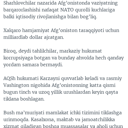
Sharhlovchilar nazarida Afg’onistonda vaziyatning
barqarorlashishi nafaqat NATO qurolli kuchlariga
balki iqtisodiy rivojlanishga bilan bog’liq.
Xalqaro hamjamiyat Afg’oniston taraqqiyoti uchun
milliardlab dollar ajratgan.
Biroq, deydi tahlilchilar, markaziy hukumat
korrupsiyaga botgan va bunday ahvolda hech qanday
yordam samara bermaydi.
AQSh hukumati Karzayni quvvatlab keladi va rasmiy
Vashington nigohida Afg’onistonning katta qismi
bugun tinch va uzoq yillik urushlardan keyin qayta
tiklana boshlagan.
Bush ma’muriyati mamlakat ichki tizimini tiklashga
urinmoqda. Kasalxona, maktab va jamoatchilikka
xizmat qiladigan boshqa muassasalar va aholi uchun