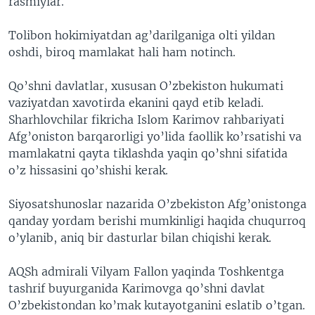
rasmiylar.
VIDEO
ODNOKLASSNIKI
Tolibon hokimiyatdan ag’darilganiga olti yildan
XABARLAR SURATLARDA
TELEGRAM
oshdi, biroq mamlakat hali ham notinch.
TWITTER
Qo’shni davlatlar, xususan O’zbekiston hukumati
SOUNDCLOUD
VOA
vaziyatdan xavotirda ekanini qayd etib keladi.
Sharhlovchilar fikricha Islom Karimov rahbariyati
Afg’oniston barqarorligi yo’lida faollik ko’rsatishi va
mamlakatni qayta tiklashda yaqin qo’shni sifatida
o’z hissasini qo’shishi kerak.
Siyosatshunoslar nazarida O’zbekiston Afg’onistonga
qanday yordam berishi mumkinligi haqida chuqurroq
o’ylanib, aniq bir dasturlar bilan chiqishi kerak.
AQSh admirali Vilyam Fallon yaqinda Toshkentga
tashrif buyurganida Karimovga qo’shni davlat
O’zbekistondan ko’mak kutayotganini eslatib o’tgan.