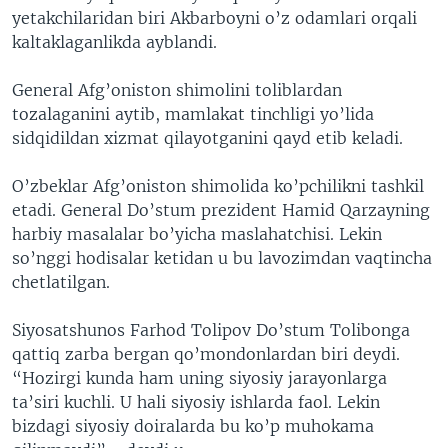
yetakchilaridan biri Akbarboyni o’z odamlari orqali
kaltaklaganlikda ayblandi.
General Afg’oniston shimolini toliblardan
tozalaganini aytib, mamlakat tinchligi yo’lida
sidqidildan xizmat qilayotganini qayd etib keladi.
O’zbeklar Afg’oniston shimolida ko’pchilikni tashkil
etadi. General Do’stum prezident Hamid Qarzayning
harbiy masalalar bo’yicha maslahatchisi. Lekin
so’nggi hodisalar ketidan u bu lavozimdan vaqtincha
chetlatilgan.
Siyosatshunos Farhod Tolipov Do’stum Tolibonga
qattiq zarba bergan qo’mondonlardan biri deydi.
“Hozirgi kunda ham uning siyosiy jarayonlarga
ta’siri kuchli. U hali siyosiy ishlarda faol. Lekin
bizdagi siyosiy doiralarda bu ko’p muhokama