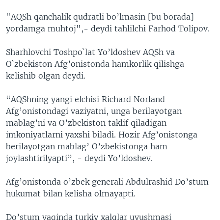
"AQSh qanchalik qudratli bo’lmasin [bu borada]
yordamga muhtoj",- deydi tahlilchi Farhod Tolipov.
Sharhlovchi Toshpo`lat Yo’ldoshev AQSh va
O`zbekiston Afg’onistonda hamkorlik qilishga
kelishib olgan deydi.
“AQShning yangi elchisi Richard Norland
Afg’onistondagi vaziyatni, unga berilayotgan
mablag’ni va O’zbekiston taklif qiladigan
imkoniyatlarni yaxshi biladi. Hozir Afg’onistonga
berilayotgan mablag’ O’zbekistonga ham
joylashtirilyapti”, - deydi Yo’ldoshev.
Afg’onistonda o’zbek generali Abdulrashid Do’stum
hukumat bilan kelisha olmayapti.
Do’stum yaqinda turkiy xalqlar uyushmasi