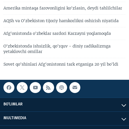
Amerika mintaqa farovonligini ko'zlasin, deydi tahlilchilar
AQSh va O'zbekiston tijoriy hamkorlikni oshirish niyatida
Afg'onistonda o'zbeklar sardori Karzayni yoqlamoqda
O'zbekistonda ishsizlik, qo'rquv - diniy radikalizmga
yetaklovchi omillar
Sovet qo'shinlari Afg'onistonni tark etganiga 20 yil bo'ldi
BO'LIMLAR
MULTIMEDIA