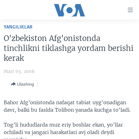
Bosh
sahifaga
boring
Boshiga
YANGILIKLAR
qayting
BOSH SAHIFA
O'zbekiston Afg'onistonda
Qidiruvga
AMERIKA
tinchlikni tiklashga yordam berishi
o'ting
MARKAZIY OSIYO
kerak
XALQARO
Mart 03, 2008
VATANDOSHLAR
Ulashing
MULTIMEDIA
IJTIMOIY TARMOQLAR
AMERIKA MANZARALARI
Bahor Afg’onistonda nafaqat tabiat uyg’onadigan
davr, balki bu faslda Tolibon yanada kuchga to’ladi.
INGLIZ TILI DARSLARI
XALQARO HAYOT
FACEBOOK
EDITORIAL
VASHINGTON CHOYXONASI
YOUTUBE
Tog’li hududlarda muz eriy boshlar ekan, yo’llar
ochiladi va jangari harakatlari avj oladi deydi
MOBIL-SALOM!
INSTAGRAM
Learning English