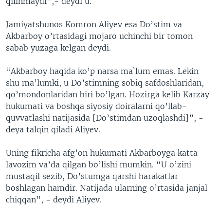
qilinmaydi”,- deydi u.
Jamiyatshunos Komron Aliyev esa Do’stim va
Akbarboy o’rtasidagi mojaro uchinchi bir tomon
sabab yuzaga kelgan deydi.
“Akbarboy haqida ko’p narsa ma`lum emas. Lekin
shu ma’lumki, u Do’stimning sobiq safdoshlaridan,
qo’mondonlaridan biri bo’lgan. Hozirga kelib Karzay
hukumati va boshqa siyosiy doiralarni qo’llab-
quvvatlashi natijasida [Do’stimdan uzoqlashdi]”, -
deya talqin qiladi Aliyev.
Uning fikricha afg’on hukumati Akbarboyga katta
lavozim va’da qilgan bo’lishi mumkin. “U o’zini
mustaqil sezib, Do’stumga qarshi harakatlar
boshlagan hamdir. Natijada ularning o’rtasida janjal
chiqqan”, - deydi Aliyev.