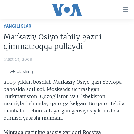
Bosh
sahifaga
boring
Boshiga
YANGILIKLAR
qayting
BOSH SAHIFA
Markaziy Osiyo tabiiy gazni
Qidiruvga
AMERIKA
qimmatroqqa pullaydi
o'ting
MARKAZIY OSIYO
Mart 13, 2008
XALQARO
Ulashing
VATANDOSHLAR
2009 yildan boshlab Markaziy Osiyo gazi Yevropa
MULTIMEDIA
bahosida sotiladi. Moskvada uchrashgan
Turkmaniston, Qozog`iston va O`zbekiston
IJTIMOIY TARMOQLAR
AMERIKA MANZARALARI
rasmiylari shunday qarorga kelgan. Bu qaror tabiiy
INGLIZ TILI DARSLARI
XALQARO HAYOT
FACEBOOK
manbalar uchun ketayotgan geosiyosiy kurashda
burilish yasashi mumkin.
EDITORIAL
VASHINGTON CHOYXONASI
YOUTUBE
MOBIL-SALOM!
INSTAGRAM
Mintaqa gazining asosiy xaridori Rossiya
Learning English