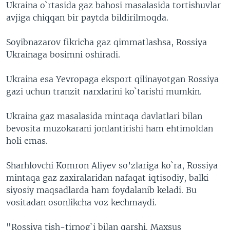
Ukraina o`rtasida gaz bahosi masalasida tortishuvlar
avjiga chiqqan bir paytda bildirilmoqda.
Soyibnazarov fikricha gaz qimmatlashsa, Rossiya
Ukrainaga bosimni oshiradi.
Ukraina esa Yevropaga eksport qilinayotgan Rossiya
gazi uchun tranzit narxlarini ko`tarishi mumkin.
Ukraina gaz masalasida mintaqa davlatlari bilan
bevosita muzokarani jonlantirishi ham ehtimoldan
holi emas.
Sharhlovchi Komron Aliyev so’zlariga ko`ra, Rossiya
mintaqa gaz zaxiralaridan nafaqat iqtisodiy, balki
siyosiy maqsadlarda ham foydalanib keladi. Bu
vositadan osonlikcha voz kechmaydi.
"Rossiya tish-tirnog`i bilan qarshi. Maxsus