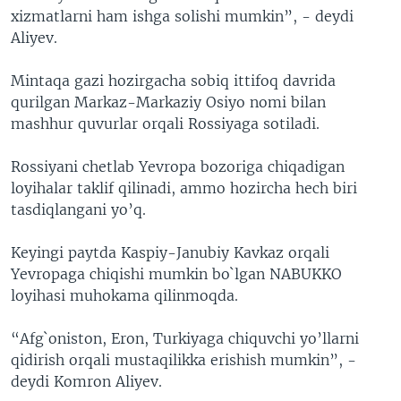
xizmatlarni ham ishga solishi mumkin”, - deydi
Aliyev.
Mintaqa gazi hozirgacha sobiq ittifoq davrida
qurilgan Markaz-Markaziy Osiyo nomi bilan
mashhur quvurlar orqali Rossiyaga sotiladi.
Rossiyani chetlab Yevropa bozoriga chiqadigan
loyihalar taklif qilinadi, ammo hozircha hech biri
tasdiqlangani yo’q.
Keyingi paytda Kaspiy-Janubiy Kavkaz orqali
Yevropaga chiqishi mumkin bo`lgan NABUKKO
loyihasi muhokama qilinmoqda.
“Afg`oniston, Eron, Turkiyaga chiquvchi yo’llarni
qidirish orqali mustaqilikka erishish mumkin”, -
deydi Komron Aliyev.