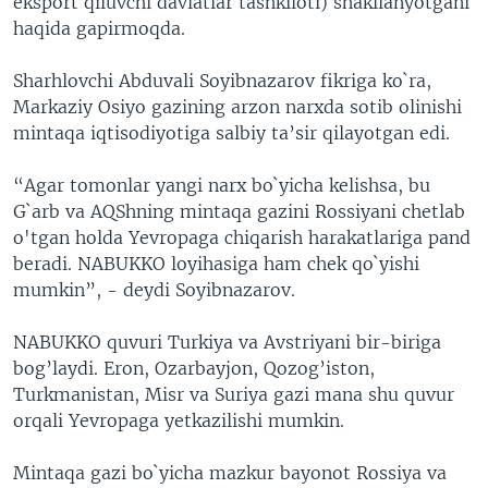
eksport qiluvchi davlatlar tashkiloti) shakllanyotgani
haqida gapirmoqda.
Sharhlovchi Abduvali Soyibnazarov fikriga ko`ra,
Markaziy Osiyo gazining arzon narxda sotib olinishi
mintaqa iqtisodiyotiga salbiy ta’sir qilayotgan edi.
“Agar tomonlar yangi narx bo`yicha kelishsa, bu
G`arb va AQShning mintaqa gazini Rossiyani chetlab
o'tgan holda Yevropaga chiqarish harakatlariga pand
beradi. NABUKKO loyihasiga ham chek qo`yishi
mumkin”, - deydi Soyibnazarov.
NABUKKO quvuri Turkiya va Avstriyani bir-biriga
bog’laydi. Eron, Ozarbayjon, Qozog’iston,
Turkmanistan, Misr va Suriya gazi mana shu quvur
orqali Yevropaga yetkazilishi mumkin.
Mintaqa gazi bo`yicha mazkur bayonot Rossiya va