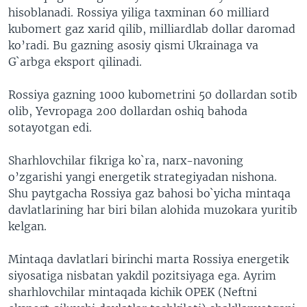
hisoblanadi. Rossiya yiliga taxminan 60 milliard
VIDEO
ODNOKLASSNIKI
kubomert gaz xarid qilib, milliardlab dollar daromad
XABARLAR SURATLARDA
TELEGRAM
ko’radi. Bu gazning asosiy qismi Ukrainaga va
G`arbga eksport qilinadi.
TWITTER
SOUNDCLOUD
VOA
Rossiya gazning 1000 kubometrini 50 dollardan sotib
olib, Yevropaga 200 dollardan oshiq bahoda
sotayotgan edi.
Sharhlovchilar fikriga ko`ra, narx-navoning
o’zgarishi yangi energetik strategiyadan nishona.
Shu paytgacha Rossiya gaz bahosi bo`yicha mintaqa
davlatlarining har biri bilan alohida muzokara yuritib
kelgan.
Mintaqa davlatlari birinchi marta Rossiya energetik
siyosatiga nisbatan yakdil pozitsiyaga ega. Ayrim
sharhlovchilar mintaqada kichik OPEK (Neftni