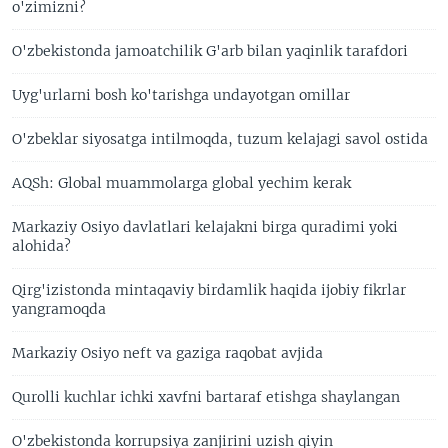
o'zimizni?
O'zbekistonda jamoatchilik G'arb bilan yaqinlik tarafdori
Uyg'urlarni bosh ko'tarishga undayotgan omillar
O'zbeklar siyosatga intilmoqda, tuzum kelajagi savol ostida
AQSh: Global muammolarga global yechim kerak
Markaziy Osiyo davlatlari kelajakni birga quradimi yoki
alohida?
Qirg'izistonda mintaqaviy birdamlik haqida ijobiy fikrlar
yangramoqda
Markaziy Osiyo neft va gaziga raqobat avjida
Qurolli kuchlar ichki xavfni bartaraf etishga shaylangan
O'zbekistonda korrupsiya zanjirini uzish qiyin