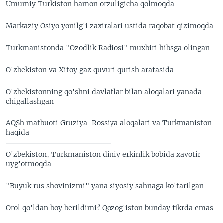
Umumiy Turkiston hamon orzuligicha qolmoqda
Markaziy Osiyo yonilg'i zaxiralari ustida raqobat qizimoqda
Turkmanistonda "Ozodlik Radiosi" muxbiri hibsga olingan
O'zbekiston va Xitoy gaz quvuri qurish arafasida
O'zbekistonning qo'shni davlatlar bilan aloqalari yanada
chigallashgan
AQSh matbuoti Gruziya-Rossiya aloqalari va Turkmaniston
haqida
O'zbekiston, Turkmaniston diniy erkinlik bobida xavotir
uyg'otmoqda
"Buyuk rus shovinizmi" yana siyosiy sahnaga ko'tarilgan
Orol qo'ldan boy berildimi? Qozog'iston bunday fikrda emas