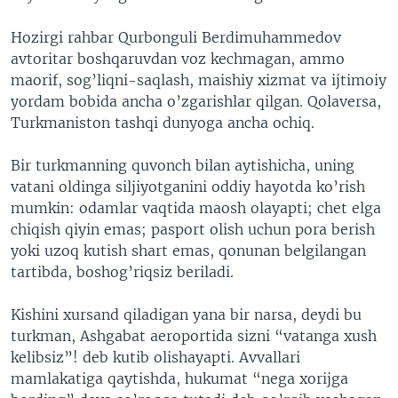
VIDEO
ODNOKLASSNIKI
Hozirgi rahbar Qurbonguli Berdimuhammedov
XABARLAR SURATLARDA
TELEGRAM
avtoritar boshqaruvdan voz kechmagan, ammo
maorif, sog’liqni-saqlash, maishiy xizmat va ijtimoiy
TWITTER
yordam bobida ancha o’zgarishlar qilgan. Qolaversa,
SOUNDCLOUD
VOA
Turkmaniston tashqi dunyoga ancha ochiq.
Bir turkmanning quvonch bilan aytishicha, uning
vatani oldinga siljiyotganini oddiy hayotda ko’rish
mumkin: odamlar vaqtida maosh olayapti; chet elga
chiqish qiyin emas; pasport olish uchun pora berish
yoki uzoq kutish shart emas, qonunan belgilangan
tartibda, boshog’riqsiz beriladi.
Kishini xursand qiladigan yana bir narsa, deydi bu
turkman, Ashgabat aeroportida sizni “vatanga xush
kelibsiz”! deb kutib olishayapti. Avvallari
mamlakatiga qaytishda, hukumat “nega xorijga