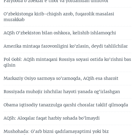
Faryobda o'zbeklar e'tibor va yordamdan umidvor
O'zbekistonga kirib-chiqish azob, fuqarolik masalasi
murakkab
AQSh O'zbekiston bilan oshkora, kelishib ishlamoqchi
Amerika mintaqa farovonligini ko'zlasin, deydi tahlilchilar
Pol Gobl: AQSh mintaqani Rossiya soyasi ostida ko'rishni bas
qilsin
Markaziy Osiyo sarmoya so'ramoqda, AQSh esa sharoit
Rossiyada muhojir ishchilar hayoti yanada og'irlashgan
Obama iqtisodiy tanazzulga qarshi choralar taklif qilmoqda
AQSh: Aloqalar faqat harbiy sohada bo'lmaydi
Mushohada: G'arb bizni qadrlamayaptimi yoki biz