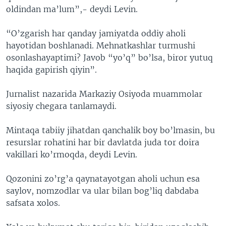
oldindan ma’lum”,- deydi Levin.
“O’zgarish har qanday jamiyatda oddiy aholi
hayotidan boshlanadi. Mehnatkashlar turmushi
osonlashayaptimi? Javob “yo’q” bo’lsa, biror yutuq
haqida gapirish qiyin”.
Jurnalist nazarida Markaziy Osiyoda muammolar
siyosiy chegara tanlamaydi.
Mintaqa tabiiy jihatdan qanchalik boy bo’lmasin, bu
resurslar rohatini har bir davlatda juda tor doira
vakillari ko’rmoqda, deydi Levin.
Qozonini zo’rg’a qaynatayotgan aholi uchun esa
saylov, nomzodlar va ular bilan bog’liq dabdaba
safsata xolos.