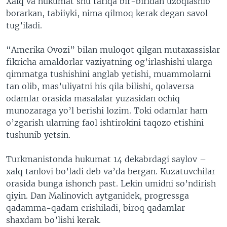
Xalq va hukumat shu tariqa bir-biridan uzoqlashib
borarkan, tabiiyki, nima qilmoq kerak degan savol
tug’iladi.
“Amerika Ovozi” bilan muloqot qilgan mutaxassislar
fikricha amaldorlar vaziyatning og’irlashishi ularga
qimmatga tushishini anglab yetishi, muammolarni
tan olib, mas’uliyatni his qila bilishi, qolaversa
odamlar orasida masalalar yuzasidan ochiq
munozaraga yo’l berishi lozim. Toki odamlar ham
o’zgarish ularning faol ishtirokini taqozo etishini
tushunib yetsin.
Turkmanistonda hukumat 14 dekabrdagi saylov –
xalq tanlovi bo’ladi deb va’da bergan. Kuzatuvchilar
orasida bunga ishonch past. Lekin umidni so’ndirish
qiyin. Dan Malinovich aytganidek, progressga
qadamma-qadam erishiladi, biroq qadamlar
shaxdam bo’lishi kerak.