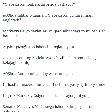
"O'zbekiston ipak parda ortida yashaydi"
AQShda rahbar o'zgarishi O'zbekiston uchun nimani
anglatadi?
Markaziy Osiyo davlatlari xalqaro sahnadagi rolini oshirish
harakatida
AQSh: Qozog'iston ishonchni oqlamayapti
O'zbekistonning Kollektiv Xavfsizlik Shartnomasidagi
kelajagi noaniq
AQShda Andijonni qanday eslashmoqda?
Iqtisodiy tanazzul dunyo ahli uchun siyosiy-ijtimoiy sinov
Inqiroz Markaziy Osiyoni chetlab o'tayotgani yo'q
Senator Makkeyn: Karimovga ishonib, huquq chetda
qolmasin