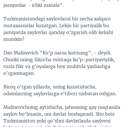
jarayonlar - ichki masala”.
Turkmanistondagi saylovlarni bir necha xalqaro
mutaxassislar kuzatgan. Lekin bir partiyalik bu
jamiyatda saylovlar qanday o’zgarish olib kelishi
mumkin?
Dan Malinovich “Ko’p narsa kutmang”, - deydi.
Chunki uning fikricha mintaqa ko’p-partiyaviylik,
turfa fikr va g’oyalarga boy muhitda yashashga
o’rganmagan.
Biroq o’tgan yillarda, uning kuzatishicha,
odamlarning saylovlarga e’tibori nisbatan oshgan.
Malinovichning aytishicha, jahonning qay nuqtasida
saylov bo’lmasin, uni davlat boshqaradi. Shu bois
Turkmaniston yoki qo’shni davlatlarda saylovni