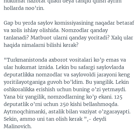
hukumat nazorat qiladi deya tanqid qilish ayrim
hollarda noo’rin.
Gap bu yerda saylov komissiyasining naqadar betaraf
va xolis ishlay olishida. Nomzodlar qanday
tanlanadi? Matbuot ularni qanday yoritadi? Xalq ular
haqida nimalarni bilishi kerak?
“Turkmanistonda axborot vositalari ko’p emas va
ular hukumat iznida. Lekin bu safargi saylovlarda
deputatlikka nomzodlar va saylovoldi jarayoni keng
yoritilayotganiga guvoh bo’ldim. Bu yangilik. Lekin
oshkoralikka erishish uchun buning o’zi yetmaydi.
Yana bir yangilik, nomzodlarning ko’p ekani. 125
deputatlik o’rni uchun 250 kishi bellashmoqda.
Aytmoqchimanki, astalik bilan vaziyat o’zgarayapti.
Sekin, ammo uni tan olish kerak ”,- deydi
Malinovich.