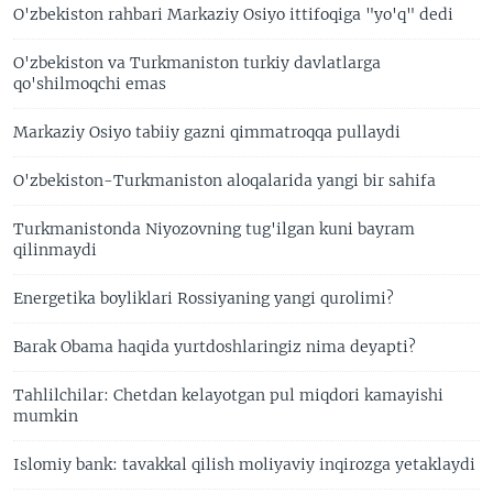
O'zbekiston rahbari Markaziy Osiyo ittifoqiga "yo'q" dedi
O'zbekiston va Turkmaniston turkiy davlatlarga
qo'shilmoqchi emas
Markaziy Osiyo tabiiy gazni qimmatroqqa pullaydi
O'zbekiston-Turkmaniston aloqalarida yangi bir sahifa
Turkmanistonda Niyozovning tug'ilgan kuni bayram
qilinmaydi
Energetika boyliklari Rossiyaning yangi qurolimi?
Barak Obama haqida yurtdoshlaringiz nima deyapti?
Tahlilchilar: Chetdan kelayotgan pul miqdori kamayishi
mumkin
Islomiy bank: tavakkal qilish moliyaviy inqirozga yetaklaydi