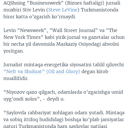
AQShning "Businessweek" (Biznes haftaligi) jurnali
muxbiri Stiv Levin (
Steve LeVine
) Turkmanistonda
biror katta o’zgarish ko’rmaydi.
Levin "Newsweek", "Wall Street Journal" va "The
New York Times" kabi yirik jurnal va gazetalar uchun
bir necha yil davomida Markaziy Osiyodagi ahvolni
yoritgan.
Jurnalist mintaqa energetika siyosatini tahlil qiluvchi
“Neft va Shuhrat” (Oil and Glory)
degan kitob
muallifidir.
“Niyozov qazo qilgach, odamlarda o’zgarishga umid
uyg’ondi xolos”, - deydi u.
“Saylovda rahbariyat xohlagan odam yutadi. Mintaqa
va sobiq ittifoq hudididagi boshqa ko’plab jamiyatlar
qatori Turkmanistonda ham saylovlar natijasi