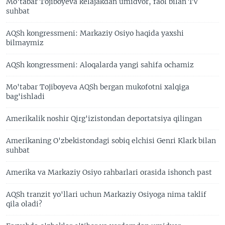
Mo'tabar Tojiboyeva kelajakdan umidvor, faol bilan TV
suhbat
AQSh kongressmeni: Markaziy Osiyo haqida yaxshi
bilmaymiz
AQSh kongressmeni: Aloqalarda yangi sahifa ochamiz
Mo'tabar Tojiboyeva AQSh bergan mukofotni xalqiga
bag'ishladi
Amerikalik noshir Qirg'izistondan deportatsiya qilingan
Amerikaning O'zbekistondagi sobiq elchisi Genri Klark bilan
suhbat
Amerika va Markaziy Osiyo rahbarlari orasida ishonch past
AQSh tranzit yo'llari uchun Markaziy Osiyoga nima taklif
qila oladi?