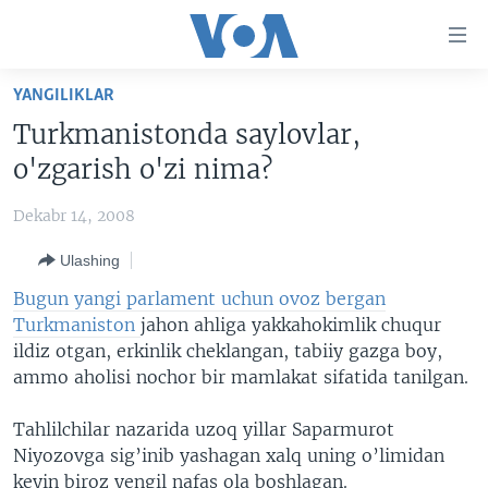
Bosh
sahifaga
boring
Boshiga
YANGILIKLAR
qayting
BOSH SAHIFA
Turkmanistonda saylovlar,
Qidiruvga
AMERIKA
o'zgarish o'zi nima?
o'ting
MARKAZIY OSIYO
Dekabr 14, 2008
XALQARO
Ulashing
VATANDOSHLAR
Bugun yangi parlament uchun ovoz bergan
MULTIMEDIA
Turkmaniston
jahon ahliga yakkahokimlik chuqur
ildiz otgan, erkinlik cheklangan, tabiiy gazga boy,
IJTIMOIY TARMOQLAR
AMERIKA MANZARALARI
ammo aholisi nochor bir mamlakat sifatida tanilgan.
INGLIZ TILI DARSLARI
XALQARO HAYOT
FACEBOOK
Tahlilchilar nazarida uzoq yillar Saparmurot
EDITORIAL
VASHINGTON CHOYXONASI
YOUTUBE
Niyozovga sig’inib yashagan xalq uning o’limidan
MOBIL-SALOM!
INSTAGRAM
keyin biroz yengil nafas ola boshlagan.
Learning English