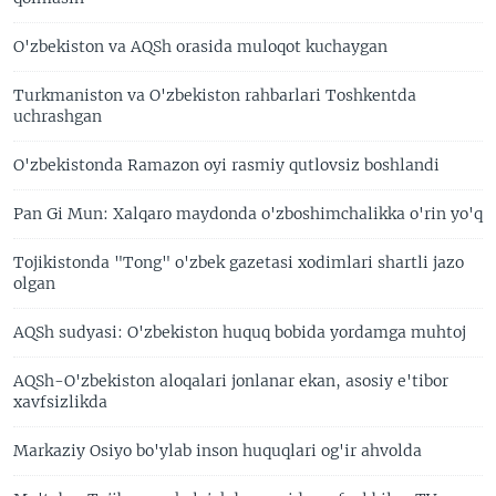
O'zbekiston va AQSh orasida muloqot kuchaygan
Turkmaniston va O'zbekiston rahbarlari Toshkentda
uchrashgan
O'zbekistonda Ramazon oyi rasmiy qutlovsiz boshlandi
Pan Gi Mun: Xalqaro maydonda o'zboshimchalikka o'rin yo'q
Tojikistonda "Tong" o'zbek gazetasi xodimlari shartli jazo
olgan
AQSh sudyasi: O'zbekiston huquq bobida yordamga muhtoj
AQSh-O'zbekiston aloqalari jonlanar ekan, asosiy e'tibor
xavfsizlikda
Markaziy Osiyo bo'ylab inson huquqlari og'ir ahvolda