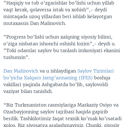
"Haqiqiy va tub o’zgarishlar bo’lishi uchun yillab
vaqt kerak, qolaversa istak va xohish",- deydi
mintaqada uzoq yillardan beri ishlab kelayotgan
mutaxassis Dan Malinovich.
"Progress bo’lishi uchun xalqning siyosiy bilimi,
o’ziga nisbatan ishonchi oshishi lozim",- deydi u.
"Toki odamlar saylov bu tanlash imkoniyati ekanini
tushunsin".
Dan Malinovich
va u ishlaydigan
Saylov Tizimlari
bo’yicha Xalqaro Jamg’armaning (IFES)
boshqa
vakillari yaqinda Ashgabatda bo’lib, saylovoldi
vaziyat bilan tanishdi.
“Biz Turkmaniston rasmiylariga Markaziy Osiyo va
Ozarbayjonning saylov tajribasi haqida gapirib
berdik. Tashkilotimiz faqat texnik ko’mak ko’rsatadi
xolos. Biz siyosatga aralashmaymiz. Chunki, siyosiy