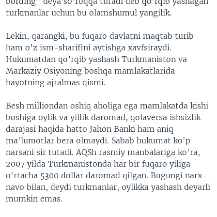
bording” deya so’roqqa tutadi deb qo’rqib yashagan
turkmanlar uchun bu olamshumul yangilik.
Lekin, qarangki, bu fuqaro davlatni maqtab turib
ham o’z ism-sharifini aytishga xavfsiraydi.
Hukumatdan qo’rqib yashash Turkmaniston va
Markaziy Osiyoning boshqa mamlakatlarida
hayotning ajralmas qismi.
Besh milliondan oshiq aholiga ega mamlakatda kishi
boshiga oylik va yillik daromad, qolaversa ishsizlik
darajasi haqida hatto Jahon Banki ham aniq
ma'lumotlar bera olmaydi. Sabab hukumat ko'p
narsani sir tutadi. AQSh rasmiy manbalariga ko'ra,
2007 yilda Turkmanistonda har bir fuqaro yiliga
o'rtacha 5300 dollar daromad qilgan. Bugungi narx-
navo bilan, deydi turkmanlar, oylikka yashash deyarli
mumkin emas.