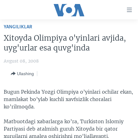
Bosh
sahifaga
boring
Boshiga
YANGILIKLAR
qayting
BOSH SAHIFA
Xitoyda Olimpiya o'yinlari avjida,
Qidiruvga
AMERIKA
uyg'urlar esa quvg'inda
o'ting
MARKAZIY OSIYO
Avgust 08, 2008
XALQARO
Ulashing
VATANDOSHLAR
MULTIMEDIA
Bugun Pekinda Yozgi Olimpiya o’yinlari ochilar ekan,
mamlakat bo’ylab kuchli xavfsizlik choralari
IJTIMOIY TARMOQLAR
AMERIKA MANZARALARI
ko’rilmoqda.
INGLIZ TILI DARSLARI
XALQARO HAYOT
FACEBOOK
Matbuotdagi xabarlarga ko’ra, Turkiston Islomiy
EDITORIAL
VASHINGTON CHOYXONASI
YOUTUBE
Partiyasi deb atalmish guruh Xitoyda bir qator
MOBIL-SALOM!
INSTAGRAM
xurujlarni amalga oshirishni mo’ljallayapti.
Learning English