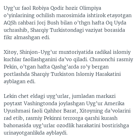
Uyg’ur faol Robiya Qodir hozir Olimpiya
o’yinlarining ochilish marosimida ishtirok etayotgan
AQSh rahbari Jorj Bush bilan o’thgn hafta Oq Uyda
uchrashib, Sharqiy Turkistondagi vaziyat borasida
fikr almashgan edi.
Xitoy, Shinjon-Uyg’ur muxtoriyatida radikal islomiy
kuchlar faollashganini da’vo qiladi. Chunonchi rasmiy
Pekin, o’tgan hafta Qashg’arda ro’y bergan
portlashda Sharqiy Turkiston Islomiy Harakatini
ayblagan edi.
Lekin chet eldagi uyg’urlar, jumladan markazi
poytaxt Vashingtonda joylashgan Uyg’ur Amerika
Uyushmasi faoli Qahhor Barat, Xitoyning da’volarini
rad etib, rasmiy Pekinni terrorga qarshi kurash
bahonasida uyg’urlar ozodlik harakatini bostirishga
urinayotganlikda ayblaydi.