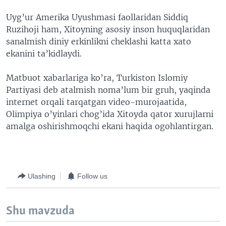
Uyg’ur Amerika Uyushmasi faollaridan Siddiq
Ruzihoji ham, Xitoyning asosiy inson huquqlaridan
sanalmish diniy erkinlikni cheklashi katta xato
ekanini ta’kidlaydi.
Matbuot xabarlariga ko’ra, Turkiston Islomiy
Partiyasi deb atalmish noma’lum bir gruh, yaqinda
internet orqali tarqatgan video-murojaatida,
Olimpiya o’yinlari chog’ida Xitoyda qator xurujlarni
amalga oshirishmoqchi ekani haqida ogohlantirgan.
Ulashing
Follow us
Shu mavzuda