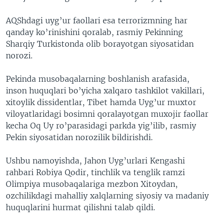
VIDEO
ODNOKLASSNIKI
AQShdagi uyg’ur faollari esa terrorizmning har
XABARLAR SURATLARDA
TELEGRAM
qanday ko’rinishini qoralab, rasmiy Pekinning
Sharqiy Turkistonda olib borayotgan siyosatidan
TWITTER
norozi.
SOUNDCLOUD
VOA
Pekinda musobaqalarning boshlanish arafasida,
inson huquqlari bo’yicha xalqaro tashkilot vakillari,
xitoylik dissidentlar, Tibet hamda Uyg’ur muxtor
viloyatlaridagi bosimni qoralayotgan muxojir faollar
kecha Oq Uy ro’parasidagi parkda yig’ilib, rasmiy
Pekin siyosatidan norozilik bildirishdi.
Ushbu namoyishda, Jahon Uyg’urlari Kengashi
rahbari Robiya Qodir, tinchlik va tenglik ramzi
Olimpiya musobaqalariga mezbon Xitoydan,
ozchilikdagi mahalliy xalqlarning siyosiy va madaniy
huquqlarini hurmat qilishni talab qildi.