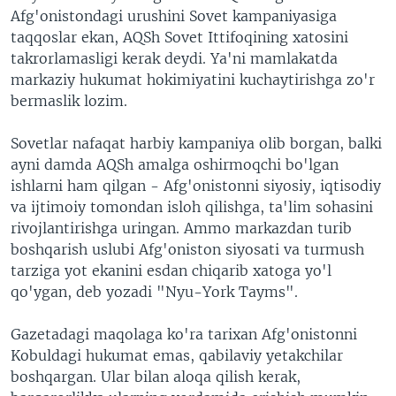
Afg'onistondagi urushini Sovet kampaniyasiga
taqqoslar ekan, AQSh Sovet Ittifoqining xatosini
takrorlamasligi kerak deydi. Ya'ni mamlakatda
markaziy hukumat hokimiyatini kuchaytirishga zo'r
bermaslik lozim.
Sovetlar nafaqat harbiy kampaniya olib borgan, balki
ayni damda AQSh amalga oshirmoqchi bo'lgan
ishlarni ham qilgan - Afg'onistonni siyosiy, iqtisodiy
va ijtimoiy tomondan isloh qilishga, ta'lim sohasini
rivojlantirishga uringan. Ammo markazdan turib
boshqarish uslubi Afg'oniston siyosati va turmush
tarziga yot ekanini esdan chiqarib xatoga yo'l
qo'ygan, deb yozadi "Nyu-York Tayms".
Gazetadagi maqolaga ko'ra tarixan Afg'onistonni
Kobuldagi hukumat emas, qabilaviy yetakchilar
boshqargan. Ular bilan aloqa qilish kerak,