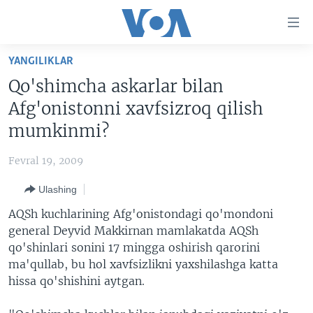
Bosh
sahifaga
boring
Boshiga
YANGILIKLAR
qayting
BOSH SAHIFA
Qo'shimcha askarlar bilan
Qidiruvga
AMERIKA
Afg'onistonni xavfsizroq qilish
o'ting
MARKAZIY OSIYO
mumkinmi?
XALQARO
Fevral 19, 2009
VATANDOSHLAR
Ulashing
MULTIMEDIA
AQSh kuchlarining Afg'onistondagi qo'mondoni
IJTIMOIY TARMOQLAR
AMERIKA MANZARALARI
general Deyvid Makkirnan mamlakatda AQSh
qo'shinlari sonini 17 mingga oshirish qarorini
INGLIZ TILI DARSLARI
XALQARO HAYOT
FACEBOOK
ma'qullab, bu hol xavfsizlikni yaxshilashga katta
EDITORIAL
VASHINGTON CHOYXONASI
YOUTUBE
hissa qo'shishini aytgan.
MOBIL-SALOM!
INSTAGRAM
Learning English