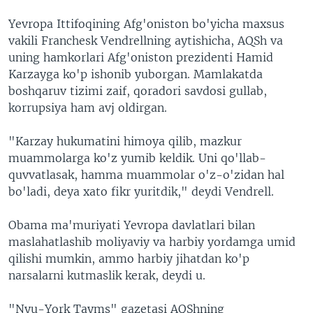
Yevropa Ittifoqining Afg'oniston bo'yicha maxsus
vakili Franchesk Vendrellning aytishicha, AQSh va
uning hamkorlari Afg'oniston prezidenti Hamid
Karzayga ko'p ishonib yuborgan. Mamlakatda
boshqaruv tizimi zaif, qoradori savdosi gullab,
korrupsiya ham avj oldirgan.
"Karzay hukumatini himoya qilib, mazkur
muammolarga ko'z yumib keldik. Uni qo'llab-
quvvatlasak, hamma muammolar o'z-o'zidan hal
bo'ladi, deya xato fikr yuritdik," deydi Vendrell.
Obama ma'muriyati Yevropa davlatlari bilan
maslahatlashib moliyaviy va harbiy yordamga umid
qilishi mumkin, ammo harbiy jihatdan ko'p
narsalarni kutmaslik kerak, deydi u.
"Nyu-York Tayms" gazetasi AQShning