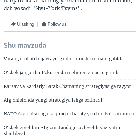
barqarorlikka ularning yordamida erishish mumkin,
deb yozadi "Nyu-York Tayms".
Ulashing
Follow us
Shu mavzuda
Vatanga tobutda qaytayotganlar: urush omma nigohida
O'zbek jangarilar Pokistonda mehmon emas, sig'indi
Karzay va Zardariy Barak Obamaning strategiyasiga tayyor
Afg'onistonda yangi strategiya ishga solinadi
NATO Afg'onistonga ko'proq noharbiy yordam ko'rsatmoqchi
O'zbek ziyolilari Afg'onistondagi saylovoldi vaziyatni
sharhlaydi