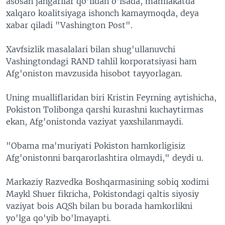
asosan jangarilar qo'lidan o'lsada, mamlakatda
xalqaro koalitsiyaga ishonch kamaymoqda, deya
xabar qiladi "Vashington Post".
Xavfsizlik masalalari bilan shug'ullanuvchi
Vashingtondagi RAND tahlil korporatsiyasi ham
Afg'oniston mavzusida hisobot tayyorlagan.
Uning mualliflaridan biri Kristin Feyrning aytishicha,
Pokiston Tolibonga qarshi kurashni kuchaytirmas
ekan, Afg'onistonda vaziyat yaxshilanmaydi.
"Obama ma'muriyati Pokiston hamkorligisiz
Afg'onistonni barqarorlashtira olmaydi," deydi u.
Markaziy Razvedka Boshqarmasining sobiq xodimi
Maykl Shuer fikricha, Pokistondagi qaltis siyosiy
vaziyat bois AQSh bilan bu borada hamkorlikni
yo'lga qo'yib bo'lmayapti.