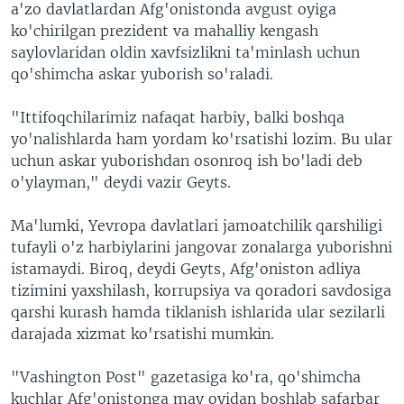
a'zo davlatlardan Afg'onistonda avgust oyiga
ko'chirilgan prezident va mahalliy kengash
saylovlaridan oldin xavfsizlikni ta'minlash uchun
qo'shimcha askar yuborish so'raladi.
"Ittifoqchilarimiz nafaqat harbiy, balki boshqa
yo'nalishlarda ham yordam ko'rsatishi lozim. Bu ular
uchun askar yuborishdan osonroq ish bo'ladi deb
o'ylayman," deydi vazir Geyts.
Ma'lumki, Yevropa davlatlari jamoatchilik qarshiligi
tufayli o'z harbiylarini jangovar zonalarga yuborishni
istamaydi. Biroq, deydi Geyts, Afg'oniston adliya
tizimini yaxshilash, korrupsiya va qoradori savdosiga
qarshi kurash hamda tiklanish ishlarida ular sezilarli
darajada xizmat ko'rsatishi mumkin.
"Vashington Post" gazetasiga ko'ra, qo'shimcha
kuchlar Afg'onistonga may oyidan boshlab safarbar