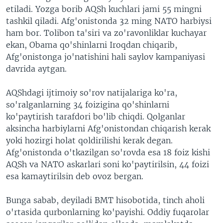
etiladi. Yozga borib AQSh kuchlari jami 55 mingni
tashkil qiladi. Afg'onistonda 32 ming NATO harbiysi
ham bor. Tolibon ta'siri va zo'ravonliklar kuchayar
ekan, Obama qo'shinlarni Iroqdan chiqarib,
Afg'onistonga jo'natishini hali saylov kampaniyasi
davrida aytgan.
AQShdagi ijtimoiy so'rov natijalariga ko'ra,
so'ralganlarning 34 foizigina qo'shinlarni
ko'paytirish tarafdori bo'lib chiqdi. Qolganlar
aksincha harbiylarni Afg'onistondan chiqarish kerak
yoki hozirgi holat qoldirilishi kerak degan.
Afg'onistonda o'tkazilgan so'rovda esa 18 foiz kishi
AQSh va NATO askarlari soni ko'paytirilsin, 44 foizi
esa kamaytirilsin deb ovoz bergan.
Bunga sabab, deyiladi BMT hisobotida, tinch aholi
o'rtasida qurbonlarning ko'payishi. Oddiy fuqarolar