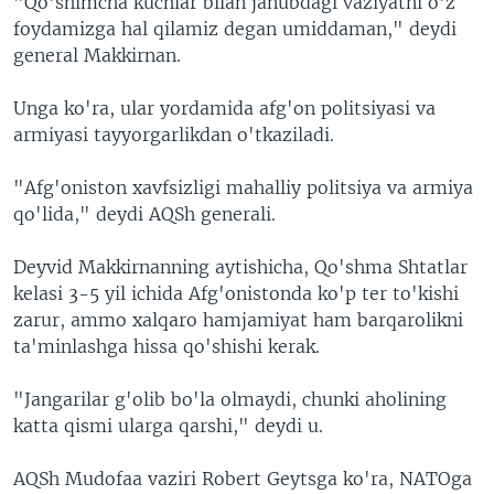
"Qo'shimcha kuchlar bilan janubdagi vaziyatni o'z
VIDEO
ODNOKLASSNIKI
foydamizga hal qilamiz degan umiddaman," deydi
general Makkirnan.
XABARLAR SURATLARDA
TELEGRAM
TWITTER
Unga ko'ra, ular yordamida afg'on politsiyasi va
armiyasi tayyorgarlikdan o'tkaziladi.
SOUNDCLOUD
VOA
"Afg'oniston xavfsizligi mahalliy politsiya va armiya
qo'lida," deydi AQSh generali.
Deyvid Makkirnanning aytishicha, Qo'shma Shtatlar
kelasi 3-5 yil ichida Afg'onistonda ko'p ter to'kishi
zarur, ammo xalqaro hamjamiyat ham barqarolikni
ta'minlashga hissa qo'shishi kerak.
"Jangarilar g'olib bo'la olmaydi, chunki aholining
katta qismi ularga qarshi," deydi u.
AQSh Mudofaa vaziri Robert Geytsga ko'ra, NATOga