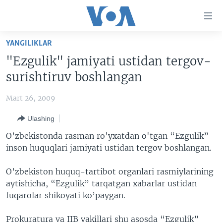
Bosh
sahifaga
boring
Boshiga
YANGILIKLAR
qayting
BOSH SAHIFA
"Ezgulik" jamiyati ustidan tergov-
Qidiruvga
AMERIKA
surishtiruv boshlangan
o'ting
MARKAZIY OSIYO
Mart 26, 2009
XALQARO
Ulashing
VATANDOSHLAR
O’zbekistonda rasman ro'yxatdan o'tgan “Ezgulik”
MULTIMEDIA
inson huquqlari jamiyati ustidan tergov boshlangan.
IJTIMOIY TARMOQLAR
AMERIKA MANZARALARI
O’zbekiston huquq-tartibot organlari rasmiylarining
INGLIZ TILI DARSLARI
XALQARO HAYOT
FACEBOOK
aytishicha, “Ezgulik” tarqatgan xabarlar ustidan
fuqarolar shikoyati ko’paygan.
EDITORIAL
VASHINGTON CHOYXONASI
YOUTUBE
MOBIL-SALOM!
INSTAGRAM
Prokuratura va IIB vakillari shu asosda “Ezgulik”
Learning English