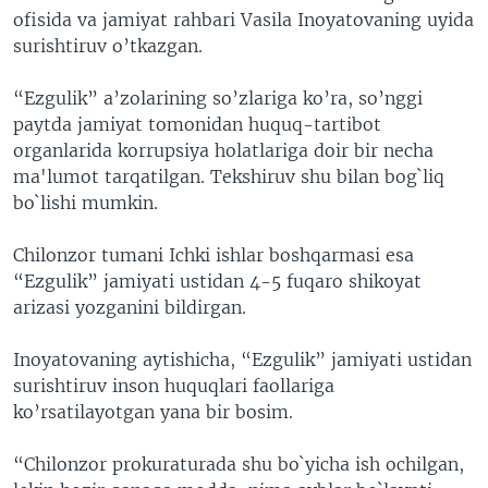
ofisida va jamiyat rahbari Vasila Inoyatovaning uyida
VIDEO
ODNOKLASSNIKI
surishtiruv o’tkazgan.
XABARLAR SURATLARDA
TELEGRAM
“Ezgulik” a’zolarining so’zlariga ko’ra, so’nggi
TWITTER
paytda jamiyat tomonidan huquq-tartibot
SOUNDCLOUD
VOA
organlarida korrupsiya holatlariga doir bir necha
ma'lumot tarqatilgan. Tekshiruv shu bilan bog`liq
bo`lishi mumkin.
Chilonzor tumani Ichki ishlar boshqarmasi esa
“Ezgulik” jamiyati ustidan 4-5 fuqaro shikoyat
arizasi yozganini bildirgan.
Inoyatovaning aytishicha, “Ezgulik” jamiyati ustidan
surishtiruv inson huquqlari faollariga
ko’rsatilayotgan yana bir bosim.
“Chilonzor prokuraturada shu bo`yicha ish ochilgan,