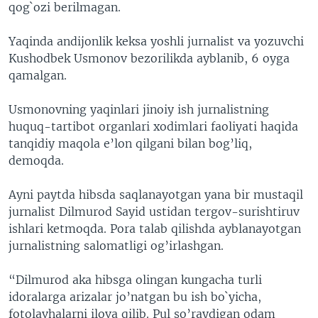
qog`ozi berilmagan.
Yaqinda andijonlik keksa yoshli jurnalist va yozuvchi
Kushodbek Usmonov bezorilikda ayblanib, 6 oyga
qamalgan.
Usmonovning yaqinlari jinoiy ish jurnalistning
huquq-tartibot organlari xodimlari faoliyati haqida
tanqidiy maqola e’lon qilgani bilan bog’liq,
demoqda.
Ayni paytda hibsda saqlanayotgan yana bir mustaqil
jurnalist Dilmurod Sayid ustidan tergov-surishtiruv
ishlari ketmoqda. Pora talab qilishda ayblanayotgan
jurnalistning salomatligi og’irlashgan.
“Dilmurod aka hibsga olingan kungacha turli
idoralarga arizalar jo’natgan bu ish bo`yicha,
fotolavhalarni ilova qilib. Pul so’raydigan odam