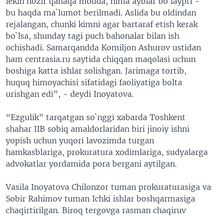
lekin hozir qanaqa modda, nima ayblar bo`laypti -
bu haqda ma`lumot berilmadi. Aslida bu oldindan
rejalangan, chunki kimni agar bartaraf etish kerak
bo`lsa, shunday tagi puch bahonalar bilan ish
ochishadi. Samarqandda Komiljon Ashurov ustidan
ham centrasia.ru saytida chiqqan maqolasi uchun
boshiga katta ishlar solishgan. Jarimaga tortib,
huquq himoyachisi sifatidagi faoliyatiga bolta
urishgan edi”, - deydi Inoyatova.
“Ezgulik” tarqatgan so`nggi xabarda Toshkent
shahar IIB sobiq amaldorlaridan biri jinoiy ishni
yopish uchun yuqori lavozimda turgan
hamkasblariga, prokuratura xodimlariga, sudyalarga
advokatlar yordamida pora bergani aytilgan.
Vasila Inoyatova Chilonzor tuman prokuraturasiga va
Sobir Rahimov tuman Ichki ishlar boshqarmasiga
chaqirtirilgan. Biroq tergovga rasman chaqiruv