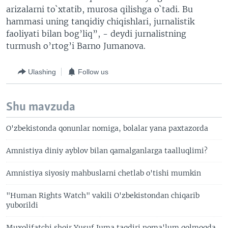
arizalarni to`xtatib, murosa qilishga o`tadi. Bu
hammasi uning tanqidiy chiqishlari, jurnalistik
faoliyati bilan bog’liq”, - deydi jurnalistning
turmush o’rtog’i Barno Jumanova.
Ulashing
Follow us
Shu mavzuda
O'zbekistonda qonunlar nomiga, bolalar yana paxtazorda
Amnistiya diniy ayblov bilan qamalganlarga taalluqlimi?
Amnistiya siyosiy mahbuslarni chetlab o'tishi mumkin
"Human Rights Watch" vakili O'zbekistondan chiqarib
yuborildi
Muxolifatchi shoir Yusuf Juma taqdiri noma'lum qolmoqda