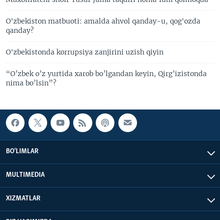
O'zbekiston matbuoti: amalda ahvol qanday-u, qog'ozda
qanday?
O'zbekistonda korrupsiya zanjirini uzish qiyin
“O’zbek o’z yurtida xarob bo’lgandan keyin, Qirg’izistonda
nima bo’lsin”?
BO'LIMLAR
MULTIMEDIA
XIZMATLAR