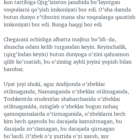
kun tartibiga Qirg’iziston janubida bo’layotgan
voqealarni qo’yish imkoniyati bor edi. O’sha damda
butun dunyo e’tiborini mana shu voqealarga qaratish
imkoniyati bor edi. Bunga haqqi bor edi.
Chegarani ochishga albatta majbur bo’ldi-da,
shuncha odam kelib turgandan keyin. Keyinchalik,
(qirg’indan keyin) butun dunyoga o’zini qahramon
qilib ko’rsatish, bu o’zining aybli joyini yopish bilan
barobar.
Uyat joyi shuki, agar Andijonda o’zbeklar
otilmaganda, Namanganda o’zbeklar otilmaganda,
Toshkentda studentlar shaharchasida o’zbeklar
otilmaganida, minglab o’zbeklar bugun nohaq
qamoqxonalarda o’tirmaganida, o’zbeklarni hech
kim hech qayerda bu darajada kamsitmagan, bu
darajada zo’rlamagan, bu darajada qirmagan
bo’lardi. O’zbek o’z yurtida o’zi xarob, xor