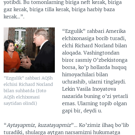
yotibdi. Bu tomonlarning biriga neft kerak, biriga
gaz kerak, biriga tilla kerak, biriga harbiy baza
kerak…”.
“Ezgulik” rahbari Amerika
elchixonasiga borib turadi,
elchi Richard Norland bilan
aloqada. Vashingtondan
biror rasmiy O’zbekistonga
borsa, ko’p hollarda huquq
himoyachilari bilan
"Ezgulik" rahbari AQSh
uchrashib, ularni tinglaydi.
elchisi Richard Norland
Lekin Vasila Inoyatova
bilan suhbatda (foto
nazarida buning o’zi yetarli
AQSh elchixonasi
emas. Ularning topib olgan
saytidan olindi)
gapi bir, deydi u.
“
Aytayapmiz, kuzatayapmiz
”... Ko’zimiz ilhaq bo’lib
turadiki, shularga aytgan narsamizni hukumatga