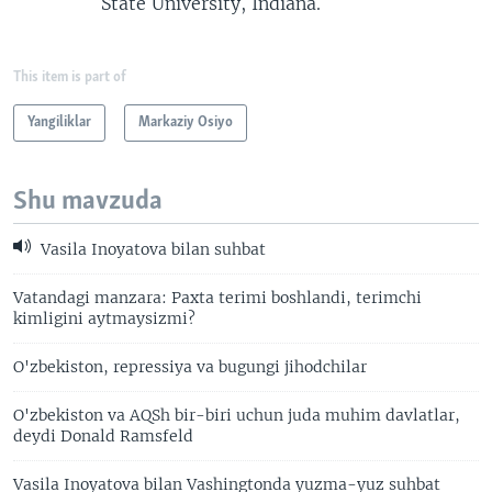
State University, Indiana.
This item is part of
Yangiliklar
Markaziy Osiyo
Shu mavzuda
Vasila Inoyatova bilan suhbat
Vatandagi manzara: Paxta terimi boshlandi, terimchi
kimligini aytmaysizmi?
O'zbekiston, repressiya va bugungi jihodchilar
O'zbekiston va AQSh bir-biri uchun juda muhim davlatlar,
deydi Donald Ramsfeld
Vasila Inoyatova bilan Vashingtonda yuzma-yuz suhbat