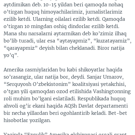
aytdimikan deb. 10-15 yildan beri qamoqda nohaq
o’tirgan huquq himoyachilarimiz, jurnalistlarimiz
ezilib ketdi. Ularning oilalari ezilib ketdi. Qamoqda
o’tirgan 10 mingdan oshiq dindorlar ezilib ketdi.
Mana shu narsalarni aytarmikan deb ko’zimiz ilhaq
bo’lib turadi, ular esa “aytayapmiz”, “kuzatayamiz”,
“qarayapmiz” deyish bilan cheklanadi. Biror natija
yo’q”.
Amerika rasmiylaridan bu kabi shikoyatlar haqida
so’rasangiz, ular natija bor, deydi. Sanjar Umarov,
“Serquyosh O’zbekistonim” koalitsiyasi yetakchisi,
o’tgan yili qamoqdan ozod etilishida Vashingtonning
roli muhim bo’lgani eslatiladi. Respublikada huquq
ahvoli og’ir ekani haqida AQSh Davlat departamenti
bir necha yillardan beri ogohlantirib keladi. Bet-bet
hisobotlar yozilgan.
Yaqinda “Ezgulik” Amerika elchixonasi orqali grant