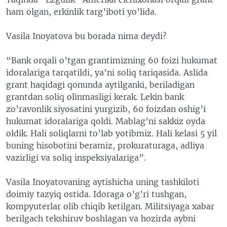
ham olgan, erkinlik targ’iboti yo’lida.
Vasila Inoyatova bu borada nima deydi?
“Bank orqali o’tgan grantimizning 60 foizi hukumat
idoralariga tarqatildi, ya’ni soliq tariqasida. Aslida
grant haqidagi qonunda aytilganki, beriladigan
grantdan soliq olinmasligi kerak. Lekin bank
zo’ravonlik siyosatini yurgizib, 60 foizdan oshig’i
hukumat idoralariga qoldi. Mablag’ni sakkiz oyda
oldik. Hali soliqlarni to’lab yotibmiz. Hali kelasi 5 yil
buning hisobotini beramiz, prokuraturaga, adliya
vazirligi va soliq inspeksiyalariga”.
Vasila Inoyatovaning aytishicha uning tashkiloti
doimiy tazyiq ostida. Idoraga o’g’ri tushgan,
kompyuterlar olib chiqib ketilgan. Militsiyaga xabar
berilgach tekshiruv boshlagan va hozirda aybni