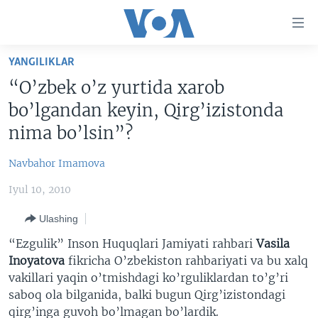
Bosh
sahifaga
boring
Boshiga
YANGILIKLAR
qayting
BOSH SAHIFA
“O’zbek o’z yurtida xarob
Qidiruvga
AMERIKA
bo’lgandan keyin, Qirg’izistonda
o'ting
MARKAZIY OSIYO
nima bo’lsin”?
XALQARO
Navbahor Imamova
VATANDOSHLAR
Iyul 10, 2010
MULTIMEDIA
Ulashing
IJTIMOIY TARMOQLAR
AMERIKA MANZARALARI
“Ezgulik” Inson Huquqlari Jamiyati rahbari
Vasila
INGLIZ TILI DARSLARI
XALQARO HAYOT
FACEBOOK
Inoyatova
fikricha O’zbekiston rahbariyati va bu xalq
vakillari yaqin o’tmishdagi ko’rguliklardan to’g’ri
EDITORIAL
VASHINGTON CHOYXONASI
YOUTUBE
saboq ola bilganida, balki bugun Qirg’izistondagi
MOBIL-SALOM!
INSTAGRAM
qirg’inga guvoh bo’lmagan bo’lardik.
Learning English