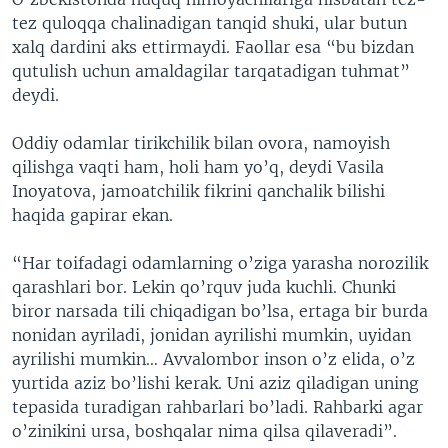
tez quloqqa chalinadigan tanqid shuki, ular butun
xalq dardini aks ettirmaydi. Faollar esa “bu bizdan
qutulish uchun amaldagilar tarqatadigan tuhmat”
deydi.
Oddiy odamlar tirikchilik bilan ovora, namoyish
qilishga vaqti ham, holi ham yo’q, deydi Vasila
Inoyatova, jamoatchilik fikrini qanchalik bilishi
haqida gapirar ekan.
“Har toifadagi odamlarning o’ziga yarasha norozilik
qarashlari bor. Lekin qo’rquv juda kuchli. Chunki
biror narsada tili chiqadigan bo’lsa, ertaga bir burda
nonidan ayriladi, jonidan ayrilishi mumkin, uyidan
ayrilishi mumkin… Avvalombor inson o’z elida, o’z
yurtida aziz bo’lishi kerak. Uni aziz qiladigan uning
tepasida turadigan rahbarlari bo’ladi. Rahbarki agar
o’zinikini ursa, boshqalar nima qilsa qilaveradi”.