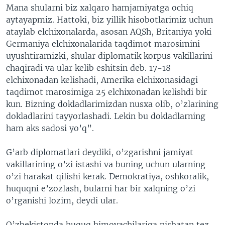
Mana shularni biz xalqaro hamjamiyatga ochiq
aytayapmiz. Hattoki, biz yillik hisobotlarimiz uchun
ataylab elchixonalarda, asosan AQSh, Britaniya yoki
Germaniya elchixonalarida taqdimot marosimini
uyushtiramizki, shular diplomatik korpus vakillarini
chaqiradi va ular kelib eshitsin deb. 17-18
elchixonadan kelishadi, Amerika elchixonasidagi
taqdimot marosimiga 25 elchixonadan kelishdi bir
kun. Bizning dokladlarimizdan nusxa olib, o’zlarining
dokladlarini tayyorlashadi. Lekin bu dokladlarning
ham aks sadosi yo’q”.
G’arb diplomatlari deydiki, o’zgarishni jamiyat
vakillarining o’zi istashi va buning uchun ularning
o’zi harakat qilishi kerak. Demokratiya, oshkoralik,
huquqni e’zozlash, bularni har bir xalqning o’zi
o’rganishi lozim, deydi ular.
O’zbekistonda huquq himoyachilariga nisbatan tez-