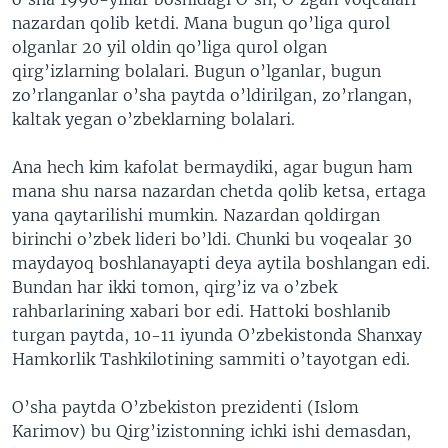
nazardan qolib ketdi. Mana bugun qo’liga qurol
olganlar 20 yil oldin qo’liga qurol olgan
qirg’izlarning bolalari. Bugun o’lganlar, bugun
zo’rlanganlar o’sha paytda o’ldirilgan, zo’rlangan,
kaltak yegan o’zbeklarning bolalari.
Ana hech kim kafolat bermaydiki, agar bugun ham
mana shu narsa nazardan chetda qolib ketsa, ertaga
yana qaytarilishi mumkin. Nazardan qoldirgan
birinchi o’zbek lideri bo’ldi. Chunki bu voqealar 30
maydayoq boshlanayapti deya aytila boshlangan edi.
Bundan har ikki tomon, qirg’iz va o’zbek
rahbarlarining xabari bor edi. Hattoki boshlanib
turgan paytda, 10-11 iyunda O’zbekistonda Shanxay
Hamkorlik Tashkilotining sammiti o’tayotgan edi.
O’sha paytda O’zbekiston prezidenti (Islom
Karimov) bu Qirg’izistonning ichki ishi demasdan,