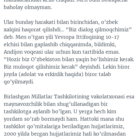
baholay olmayman.
Ular bunday harakati bilan birinchidan, o’zbek
xalqini haqorat qilishdi… “Biz dialog qilmoqchimiz”
deb. Men o’tgan yili Yevropa Ittifoqining 10-17
elchisi bilan gaplashib chiqqanimda, bildimki,
Andijon voqeasi ular uchun kun tartibida emas.
“Hozir biz O’zbekiston bilan yaqin bo’lishimiz kerak.
Biz muloqot qilishimiz kerak” deyishdi. Lekin biror
joyda (adolat va erkinlik haqida) biror talab
qo’yilmaydi.
Birlashgan Millatlar Tashkilotining vakolatxonasi esa
maynavozchilik bilan shug’ullanadigan bir
tashkilotga aylanib bo’lgan. U yerga hech kim
yordam so’rab bormaydi ham. Hattoki mana shu
tashkilot qo’mitalariga beriladigan hujjatlarimiz,
2000 yilda bergan hujjatlarimiz hali ko’rilmasdan