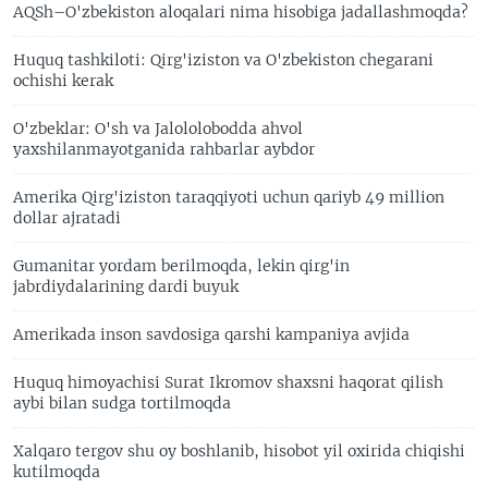
AQSh–O'zbekiston aloqalari nima hisobiga jadallashmoqda?
Huquq tashkiloti: Qirg'iziston va O'zbekiston chegarani
ochishi kerak
O'zbeklar: O'sh va Jalololobodda ahvol
yaxshilanmayotganida rahbarlar aybdor
Amerika Qirg'iziston taraqqiyoti uchun qariyb 49 million
dollar ajratadi
Gumanitar yordam berilmoqda, lekin qirg'in
jabrdiydalarining dardi buyuk
Amerikada inson savdosiga qarshi kampaniya avjida
Huquq himoyachisi Surat Ikromov shaxsni haqorat qilish
aybi bilan sudga tortilmoqda
Xalqaro tergov shu oy boshlanib, hisobot yil oxirida chiqishi
kutilmoqda