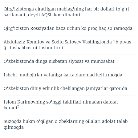
Qirg'izistonga ajratilgan mablag'ning har bir dollari to'g'ri
sarflanadi, deydi AQSh koordinatori
Qirg'iziston Rossiyadan baza uchun ko'proq haq so'ramoqda
Abdulaziz Komilov va Sodiq Safoyev Vashingtonda "6 plyus
3" tashabbusini tushuntirdi
O'zbekistonda dinga nisbatan siyosat va munosabat
Ishchi-muhojirlar vataniga katta daromad keltirmoqda
O'zbekiston diniy erkinlik cheklangan jamiyatlar qatorida
Islom Karimovning so'nggi takliflari nimadan dalolat
beradi?
Suzoqda hukm o'qilgan o'zbeklarning oilalari adolat talab
qilmoqda