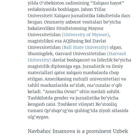
yilda O'zbekiston radiosining "Xalqaro hayot"
redaksiyasida boshlagan. Jahon Tillar
Universiteti Xalqaro jurnalistika fakultetida dars
bergan. Ommaviy axborot vositalari bo'yicha
bakalavrlikni Hindistonning Maysur
Universitetidan
(University of Mysore)
,
magistrlikni esa AQShning Bol Davlat
Universitetidan
(Ball State University)
olgan.
Shuningdek, Garvard Universitetidan
(Harvard
University)
davlat boshqaruvi va liderlik bo'yicha
magistrlik diplomiga ega. Jurnalistik va ilmiy
materiallari qator xalqaro manbalarda chop
etilgan. Amerikaning nufuzli universitetlari va
tahlil markazlarida so'zlab, ma'ruzalar o'qib
keladi. "Amerika Ovozi" oltin medali sohibi.
Tashkilotda gender va jurnalistika bo'yicha
kengash raisi. Toshkent viloyati Bo'stonliq
tumani Qo'shqo'rg'on qishlog'ida ziyoli oilasida
ulg'aygan.
Navbahor Imamova is a prominent Uzbek