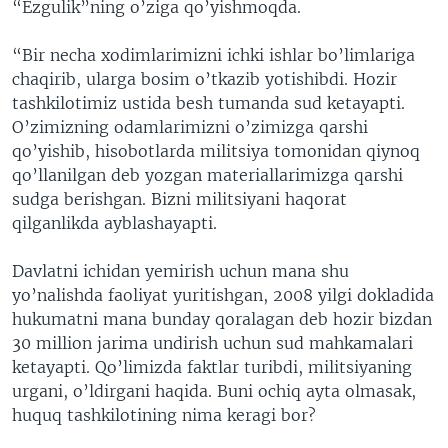
“Ezgulik”ning o’ziga qo’yishmoqda.
“Bir necha xodimlarimizni ichki ishlar bo’limlariga
chaqirib, ularga bosim o’tkazib yotishibdi. Hozir
tashkilotimiz ustida besh tumanda sud ketayapti.
O’zimizning odamlarimizni o’zimizga qarshi
qo’yishib, hisobotlarda militsiya tomonidan qiynoq
qo’llanilgan deb yozgan materiallarimizga qarshi
sudga berishgan. Bizni militsiyani haqorat
qilganlikda ayblashayapti.
Davlatni ichidan yemirish uchun mana shu
yo’nalishda faoliyat yuritishgan, 2008 yilgi dokladida
hukumatni mana bunday qoralagan deb hozir bizdan
30 million jarima undirish uchun sud mahkamalari
ketayapti. Qo’limizda faktlar turibdi, militsiyaning
urgani, o’ldirgani haqida. Buni ochiq ayta olmasak,
huquq tashkilotining nima keragi bor?