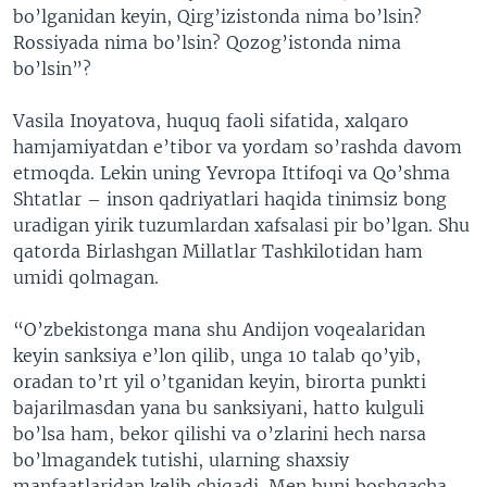
bo’lganidan keyin, Qirg’izistonda nima bo’lsin?
Rossiyada nima bo’lsin? Qozog’istonda nima
bo’lsin”?
Vasila Inoyatova, huquq faoli sifatida, xalqaro
hamjamiyatdan e’tibor va yordam so’rashda davom
etmoqda. Lekin uning Yevropa Ittifoqi va Qo’shma
Shtatlar – inson qadriyatlari haqida tinimsiz bong
uradigan yirik tuzumlardan xafsalasi pir bo’lgan. Shu
qatorda Birlashgan Millatlar Tashkilotidan ham
umidi qolmagan.
“O’zbekistonga mana shu Andijon voqealaridan
keyin sanksiya e’lon qilib, unga 10 talab qo’yib,
oradan to’rt yil o’tganidan keyin, birorta punkti
bajarilmasdan yana bu sanksiyani, hatto kulguli
bo’lsa ham, bekor qilishi va o’zlarini hech narsa
bo’lmagandek tutishi, ularning shaxsiy
manfaatlaridan kelib chiqadi. Men buni boshqacha