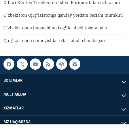
Xillari Klinton Toshkentda Islom Karimov bilan uchrashdi
O’zbekiston Qirg’izistonga qanday yordam berishi mumkin?
O’zbekistonda huquq bilan bog'liq ahvol tobora og‘ir
Qirg’izistonda namoyishlar odat, aholi charchagan
BO'LIMLAR
MULTIMEDIA
XIZMATLAR
BIZ HAQIMIZDA