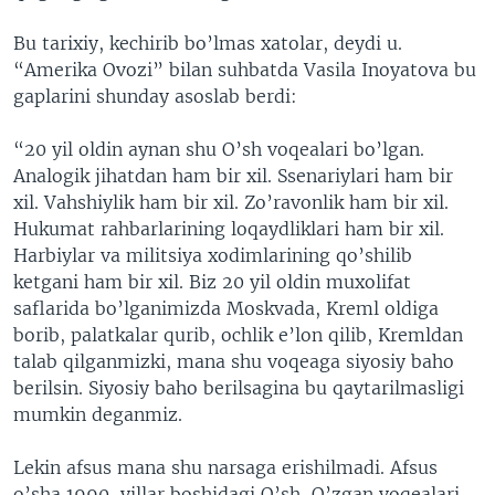
VIDEO
ODNOKLASSNIKI
Bu tarixiy, kechirib bo’lmas xatolar, deydi u.
XABARLAR SURATLARDA
TELEGRAM
“Amerika Ovozi” bilan suhbatda Vasila Inoyatova bu
gaplarini shunday asoslab berdi:
TWITTER
SOUNDCLOUD
VOA
“20 yil oldin aynan shu O’sh voqealari bo’lgan.
Analogik jihatdan ham bir xil. Ssenariylari ham bir
xil. Vahshiylik ham bir xil. Zo’ravonlik ham bir xil.
Hukumat rahbarlarining loqaydliklari ham bir xil.
Harbiylar va militsiya xodimlarining qo’shilib
ketgani ham bir xil. Biz 20 yil oldin muxolifat
saflarida bo’lganimizda Moskvada, Kreml oldiga
borib, palatkalar qurib, ochlik e’lon qilib, Kremldan
talab qilganmizki, mana shu voqeaga siyosiy baho
berilsin. Siyosiy baho berilsagina bu qaytarilmasligi
mumkin deganmiz.
Lekin afsus mana shu narsaga erishilmadi. Afsus
o’sha 1990-yillar boshidagi O’sh, O’zgan voqealari