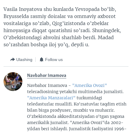
Vasila Inoyatova shu kunlarda Yevropada bo’lib,
Bryusselda rasmiy doiralar va ommaviy axborot
vositalariga so’zlab, Qirg’izistonda o’zbeklar
himoyasiga diqqat qaratishni so’radi. Shuningdek,
O’zbekistondagi ahvolni sharhlab berdi. Madad
so’rashdan boshqa iloj yo’q, deydi u.
Ulashing
Follow us
Navbahor Imamova
Navbahor Imamova -
"Amerika Ovozi"
teleradiosining yetakchi multimedia jurnalisti.
"Amerika Manzaralari"
turkumidagi
teledasturlar muallifi. Ko'rsatuvlar taqdim etish
bilan birga prodyuser, muxbir va muharrir.
O'zbekistonda akkreditatsiyadan o'tgan yagona
amerikalik jurnalist. "Amerika Ovozi"da 2002-
yildan beri ishlaydi. Jurnalistik faoliyatini 1996-