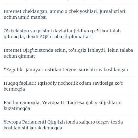
Internet cheklangan, ammo o'zbek yoshlari, jurnalistlari
uchun umid manbai
O'zbekiston va qo'shni davlatlar jiddiyroq e'tibor talab
qilmoqda, deydi AQSh sobiq diplomatlari
Internet Qirg’izistonda erkin, to’siqsiz ishlaydi, lekin talaba
uchun qimmat
"Ezgulik" jamiyati ustidan tergov-surishtiruv boshlangan
Huquq faollari: Iqtisodiy nochorlik odam savdosiga zo'r
bermoqda
Faollar qamoqda, Yevropa Ittifoqi esa ijobiy siljishlarni
kuzatmoqda
Yevropa Parlamenti Qirg'izistonda xalqaro tergov tezda
boshlanishi kerak demoqda