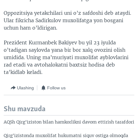
VIDEO
ODNOKLASSNIKI
Oppozitsiya yetakchilari uni o’z safdoshi deb ataydi.
XABARLAR SURATLARDA
TELEGRAM
Ular fikricha Sadirkulov muxolifatga yon bosgani
uchun ham o’ldirigan.
TWITTER
SOUNDCLOUD
VOA
Prezident Kurmanbek Bakiyev bu yil 23 iyulda
o’tadigan saylovda yana bir bor xalq ovozini olish
umidida. Uning ma’muriyati muxolifat ayblovlarini
rad etadi va avtohalokatni baxtsiz hodisa deb
ta’kidlab keladi.
Ulashing
Follow us
Shu mavzuda
AQSh Qirg'iziston bilan hamkorlikni davom ettirish tarafdori
Qirg'izistonda muxolifat hukumatni siquv ostiga olmoqda