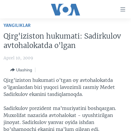
Bosh
sahifaga
boring
Boshiga
YANGILIKLAR
qayting
BOSH SAHIFA
Qirg'iziston hukumati: Sadirkulov
Qidiruvga
AMERIKA
avtohalokatda o'lgan
o'ting
MARKAZIY OSIYO
Aprel 10, 2009
XALQARO
Ulashing
VATANDOSHLAR
Qirg’iziston hukumati o’tgan oy avtohalokatda
MULTIMEDIA
o’lganlardan biri yuqori lavozimli rasmiy Medet
Sadirkulov ekanini tasdiqlamoqda.
IJTIMOIY TARMOQLAR
AMERIKA MANZARALARI
INGLIZ TILI DARSLARI
XALQARO HAYOT
FACEBOOK
Sadirkulov prezident ma’muriyatini boshqargan.
Muxolifat nazarida avtohalokat - uyushtirilgan
EDITORIAL
VASHINGTON CHOYXONASI
YOUTUBE
jinoyat. Sadirkulov yanvar oyida ishdan
MOBIL-SALOM!
INSTAGRAM
bo’shamoqchi ekanini ma’lum qilgan edi.
Learning English