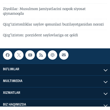
Ziyolilar: Musulmon jamiyatlarini nopok siyosat
qiynamoqda
Qirg'izistonliklar saylov qonunlari buzilayotganidan norozi
Qirg’iziston: prezident saylovlariga oz qoldi
BO'LIMLAR
MULTIMEDIA
XIZMATLAR
BIZ HAQIMIZDA