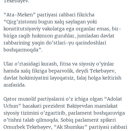
Tekebayev.
“Ata-Meken” partiyasi rahbari fikricha
“Qirg’zistonni bugun xalq saylagan yoki
konstitutsiyaviy vakolatga ega organlar emas, bir-
biriga raqib hukmron guruhlar, jumladan davlat
rahbarining yaqin do’stlari-yu qarindoshlari
boshqarmoqda”.
Ular o’rtasidagi kurash, fitna va siyosiy o’yinlar
hamda xalq fikriga beparvolik, deydi Tekebayev,
davlat hokimiyatini layoqatsiz, falaj holga keltirish
arafasida.
Qator muxolif partiyalarni o’z ichiga olgan “Adolat
Uchun” harakati prezident Bakiyevdan mamlakat
siyosiy tizimini o’zgartirib, parlament boshqaruviga
o’tishni talab qilmoqda. Sobiq parlament spikeri
Omurbek Tekebayev, “Ak Shumkar” partiyasi rahbari