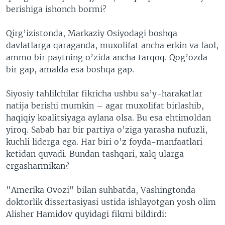
berishiga ishonch bormi?
Qirg’izistonda, Markaziy Osiyodagi boshqa
davlatlarga qaraganda, muxolifat ancha erkin va faol,
ammo bir paytning o’zida ancha tarqoq. Qog’ozda
bir gap, amalda esa boshqa gap.
Siyosiy tahlilchilar fikricha ushbu sa’y-harakatlar
natija berishi mumkin – agar muxolifat birlashib,
haqiqiy koalitsiyaga aylana olsa. Bu esa ehtimoldan
yiroq. Sabab har bir partiya o’ziga yarasha nufuzli,
kuchli liderga ega. Har biri o’z foyda-manfaatlari
ketidan quvadi. Bundan tashqari, xalq ularga
ergasharmikan?
"Amerika Ovozi" bilan suhbatda, Vashingtonda
doktorlik dissertasiyasi ustida ishlayotgan yosh olim
Alisher Hamidov quyidagi fikrni bildirdi: