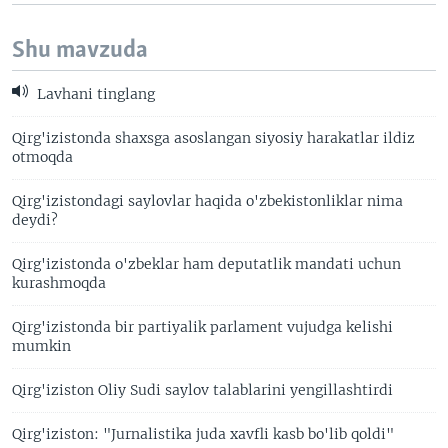
Shu mavzuda
Lavhani tinglang
Qirg'izistonda shaxsga asoslangan siyosiy harakatlar ildiz
otmoqda
Qirg'izistondagi saylovlar haqida o'zbekistonliklar nima
deydi?
Qirg'izistonda o'zbeklar ham deputatlik mandati uchun
kurashmoqda
Qirg'izistonda bir partiyalik parlament vujudga kelishi
mumkin
Qirg'iziston Oliy Sudi saylov talablarini yengillashtirdi
Qirg'iziston: "Jurnalistika juda xavfli kasb bo'lib qoldi"