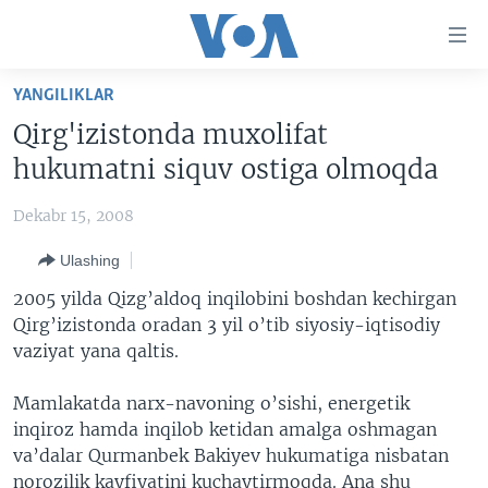
Bosh
sahifaga
boring
Boshiga
YANGILIKLAR
qayting
BOSH SAHIFA
Qirg'izistonda muxolifat
Qidiruvga
AMERIKA
hukumatni siquv ostiga olmoqda
o'ting
MARKAZIY OSIYO
Dekabr 15, 2008
XALQARO
Ulashing
VATANDOSHLAR
2005 yilda Qizg’aldoq inqilobini boshdan kechirgan
MULTIMEDIA
Qirg’izistonda oradan 3 yil o’tib siyosiy-iqtisodiy
vaziyat yana qaltis.
IJTIMOIY TARMOQLAR
AMERIKA MANZARALARI
INGLIZ TILI DARSLARI
XALQARO HAYOT
FACEBOOK
Mamlakatda narx-navoning o’sishi, energetik
inqiroz hamda inqilob ketidan amalga oshmagan
EDITORIAL
VASHINGTON CHOYXONASI
YOUTUBE
va’dalar Qurmanbek Bakiyev hukumatiga nisbatan
MOBIL-SALOM!
INSTAGRAM
norozilik kayfiyatini kuchaytirmoqda. Ana shu
Learning English