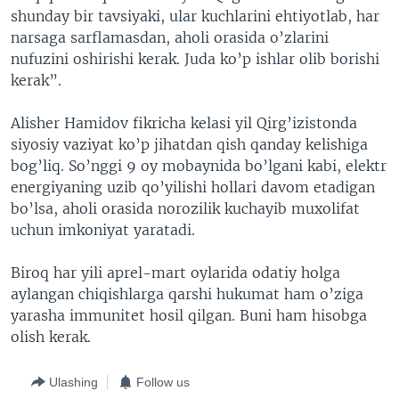
shunday bir tavsiyaki, ular kuchlarini ehtiyotlab, har
narsaga sarflamasdan, aholi orasida o’zlarini
nufuzini oshirishi kerak. Juda ko’p ishlar olib borishi
kerak”.
Alisher Hamidov fikricha kelasi yil Qirg’izistonda
siyosiy vaziyat ko’p jihatdan qish qanday kelishiga
bog’liq. So’nggi 9 oy mobaynida bo’lgani kabi, elektr
energiyaning uzib qo’yilishi hollari davom etadigan
bo’lsa, aholi orasida norozilik kuchayib muxolifat
uchun imkoniyat yaratadi.
Biroq har yili aprel-mart oylarida odatiy holga
aylangan chiqishlarga qarshi hukumat ham o’ziga
yarasha immunitet hosil qilgan. Buni ham hisobga
olish kerak.
Ulashing
Follow us