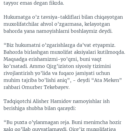
tayyor emas degan fikrda.
Hukumatga o’z tavsiya-takliflari bilan chiqayotgan
muxolifatchilar ahvol o’zgarmasa, kelayotgan
bahorda yana namoyishlarni boshlaymiz deydi.
“Biz hukumatni o’zgarishlarga da’vat etyapmiz.
Bahorda birlashgan muxolifat aksiyalari kutilmoqda.
Maqsadga erishamizmi-yo’qmi, buni vaqt
ko’rsatadi. Ammo Qirg’iziston siyosiy tizimini
rivojlantirish yo’lida va fuqaro jamiyati uchun
muhim tajriba bo’lishi aniq”, - deydi “Ata Meken”
rahbari Omurber Tekebayev.
Tadqiqotchi Alisher Hamidov namoyishlar ish
berishiga shubha bilan qaraydi:
“Bu puxta o’ylanmagan reja. Buni menimcha hozir
xalq qo’llab quvvatlamaydi. Qirg’iz muxolifatiga