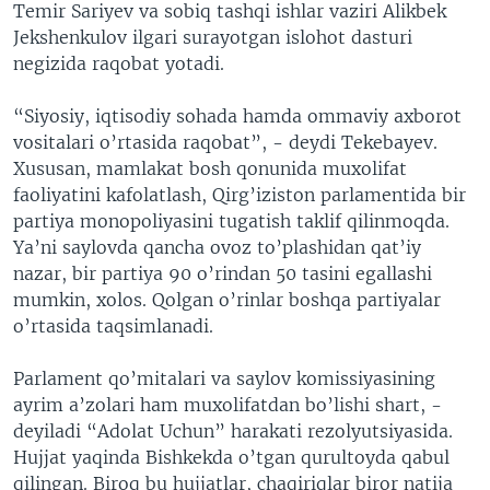
Temir Sariyev va sobiq tashqi ishlar vaziri Alikbek
Jekshenkulov ilgari surayotgan islohot dasturi
negizida raqobat yotadi.
“Siyosiy, iqtisodiy sohada hamda ommaviy axborot
vositalari o’rtasida raqobat”, - deydi Tekebayev.
Xususan, mamlakat bosh qonunida muxolifat
faoliyatini kafolatlash, Qirg’iziston parlamentida bir
partiya monopoliyasini tugatish taklif qilinmoqda.
Ya’ni saylovda qancha ovoz to’plashidan qat’iy
nazar, bir partiya 90 o’rindan 50 tasini egallashi
mumkin, xolos. Qolgan o’rinlar boshqa partiyalar
o’rtasida taqsimlanadi.
Parlament qo’mitalari va saylov komissiyasining
ayrim a’zolari ham muxolifatdan bo’lishi shart, -
deyiladi “Adolat Uchun” harakati rezolyutsiyasida.
Hujjat yaqinda Bishkekda o’tgan qurultoyda qabul
qilingan. Biroq bu hujjatlar, chaqiriqlar biror natija