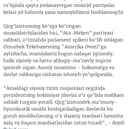
to’lqinda qayta jonlanayotgan muxolif partiyalar
VIDEO
ODNOKLASSNIKI
kelasi yil bahorda yana namoyishlarni boshlamoqchi.
XABARLAR SURATLARDA
TELEGRAM
Qirg’izistonning ko’zga ko’ringan
TWITTER
muxolifatchilaridan biri, “Ata-Meken” partiyasi
SOUNDCLOUD
VOA
rahbari, o’tmishda parlament spikeri bo’lib ishlagan
Omurbek Tekebayevning "Amerika Ovozi"ga
aytishicha, mamlakatni bugun nafaqat iqtisodiy,
balki siyosiy va hatto ahloqiy-ma’naviy inqiroz
qamrab olgan. Asosiy muammo - hukumatga va
davlat rahbariga nisbatan ishonch yo’qolganida.
“Amaldagi siyosiy tizim nuqsonlari negizida
prezidentning hokimiyat jilovini o’z qo’lida mahkam
ushlab turgani yotadi. Qirg’izistondek ma’muriy-
byurokratik usulda boshqariladigan davlatda bir
guruh amaldorlarning o’z shaxsiy manfaati hamisha
xalq va fuqaro manfaatlaridan ustun turadi”, - deydi