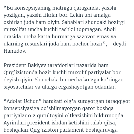
“Bu konsepsiyaning matniga qaraganda, yaxshi
yozilgan, yaxshi fikrlar bor. Lekin uni amalga
oshirish juda ham qiyin. Sabablari shundaki hozirgi
muxolifat uncha kuchli tashkil topmagan. Aholi
orasida uncha katta hurmatga sazovor emas va
ularning resurslari juda ham nochor hozir”, - deydi
Hamidov.
Prezident Bakiyev tarafdorlari nazarida ham
Qirg’izistonda hozir kuchli muxolif partiyalar bor
deyish qiyin. Shunchaki bir necha ko’zga ko’ringan
siyosatchilar va ularga ergashayotgan odamlar.
“Adolat Uchun” harakati olg’a surayotgan taraqqiyot
konsepsiyasiga qo’shilmayotgan qator boshqa
partiyalar o’z qurultoyini o’tkazishini bildirmoqda.
Ayrimlari prezident ishdan ketishini talab qilsa,
boshqalari Qirg’iziston parlament boshqaruviga