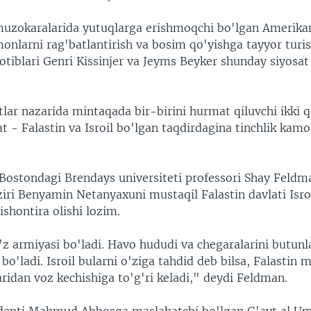
muzokaralarida yutuqlarga erishmoqchi bo'lgan Amerikan
onlarni rag'batlantirish va bosim qo'yishga tayyor turis
otiblari Genri Kissinjer va Jeyms Beyker shunday siyosat
lar nazarida mintaqada bir-birini hurmat qiluvchi ikki q
t - Falastin va Isroil bo'lgan taqdirdagina tinchlik kamo
ostondagi Brendays universiteti professori Shay Feld
ziri Benyamin Netanyaxuni mustaqil Falastin davlati Isro
ishontira olishi lozim.
'z armiyasi bo'ladi. Havo hududi va chegaralarini butunl
 bo'ladi. Isroil bularni o'ziga tahdid deb bilsa, Falastin 
aridan voz kechishiga to'g'ri keladi," deydi Feldman.