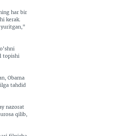
ing har bir
hi kerak.
 yuritgan,"
o'shni
l topishi
man, Obama
ilga tahdid
ay nazorat
murosa qilib,