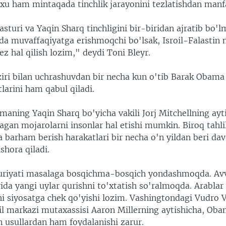
xu ham mintaqada tinchlik jarayonini tezlatishdan manf
sturi va Yaqin Sharq tinchligini bir-biridan ajratib bo'l
da muvaffaqiyatga erishmoqchi bo'lsak, Isroil-Falastin 
z hal qilish lozim," deydi Toni Bleyr.
ziri bilan uchrashuvdan bir necha kun o'tib Barak Obama 
larini ham qabul qiladi.
aning Yaqin Sharq bo'yicha vakili Jorj Mitchellning ayt
agan mojarolarni insonlar hal etishi mumkin. Biroq tahli
iga barham berish harakatlari bir necha o'n yildan beri d
shora qiladi.
iyati masalaga bosqichma-bosqich yondashmoqda. Avva
rida yangi uylar qurishni to'xtatish so'ralmoqda. Arablar
hi siyosatga chek qo'yishi lozim. Vashingtondagi Vudro V
il markazi mutaxassisi Aaron Millerning aytishicha, Ob
 usullardan ham foydalanishi zarur.