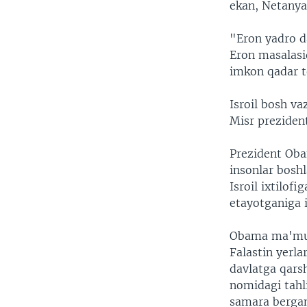
ekan, Netanya
"Eron yadro da
Eron masalasi
imkon qadar te
Isroil bosh va
Misr prezident
Prezident Obam
insonlar boshl
Isroil ixtilof
etayotganiga i
Obama ma'mur
Falastin yerla
davlatga qars
nomidagi tahl
samara bergan