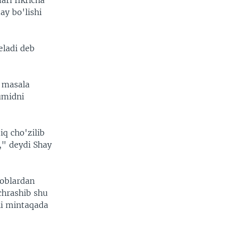
ri fikricha
ay bo'lishi
eladi deb
q masala
umidni
iq cho'zilib
n," deydi Shay
boblardan
chrashib shu
ni mintaqada