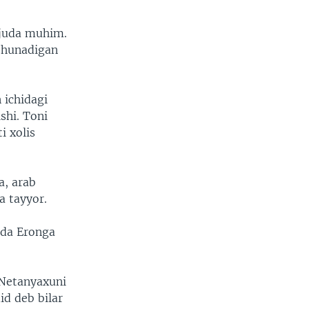
 juda muhim.
ushunadigan
 ichidagi
shi. Toni
i xolis
a, arab
a tayyor.
rda Eronga
 Netanyaxuni
id deb bilar