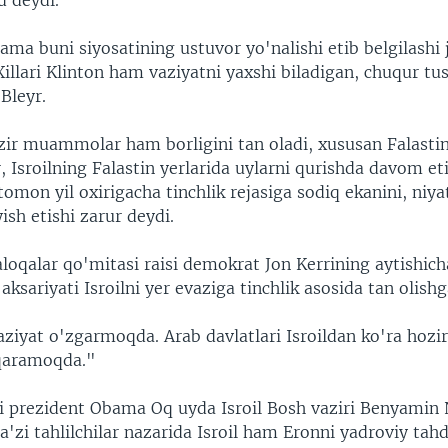
d deydi.
ama buni siyosatining ustuvor yo'nalishi etib belgilashi
Xillari Klinton ham vaziyatni yaxshi biladigan, chuqur t
Bleyr.
zir muammolar ham borligini tan oladi, xususan Falastin
r, Isroilning Falastin yerlarida uylarni qurishda davom eti
 tomon yil oxirigacha tinchlik rejasiga sodiq ekanini, niyat
sh etishi zarur deydi.
loqalar qo'mitasi raisi demokrat Jon Kerrining aytishich
 aksariyati Isroilni yer evaziga tinchlik asosida tan olishg
ziyat o'zgarmoqda. Arab davlatlari Isroildan ko'ra hozi
 qaramoqda."
 prezident Obama Oq uyda Isroil Bosh vaziri Benyamin
Ba'zi tahlilchilar nazarida Isroil ham Eronni yadroviy tahd