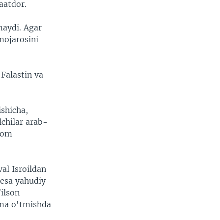
aatdor.
maydi. Agar
mojarosini
Falastin va
ishicha,
lchilar arab-
avom
l Isroildan
 esa yahudiy
ilson
ama o'tmishda