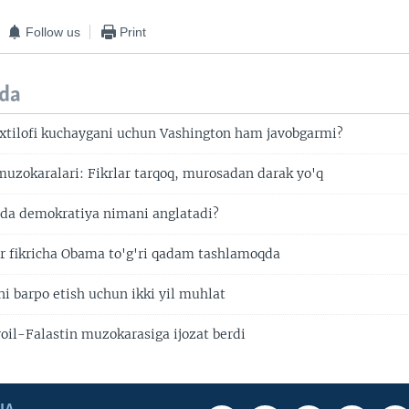
Follow us
Print
da
 ixtilofi kuchaygani uchun Vashington ham javobgarmi?
 muzokaralari: Fikrlar tarqoq, murosadan darak yo'q
ida demokratiya nimani anglatadi?
ar fikricha Obama to'g'ri qadam tashlamoqda
ni barpo etish uchun ikki yil muhlat
roil-Falastin muzokarasiga ijozat berdi