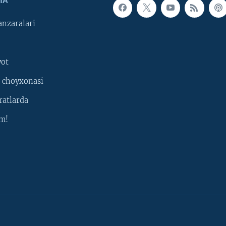
IA
nzaralari
yot
 choyxonasi
ratlarda
m!