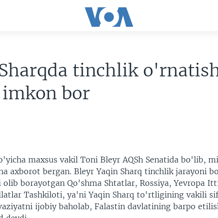
Sharqda tinchlik o'rnatis
 imkon bor
o'yicha maxsus vakil Toni Bleyr AQSh Senatida bo'lib, m
ha axborot bergan. Bleyr Yaqin Sharq tinchlik jarayoni b
 olib borayotgan Qo'shma Shtatlar, Rossiya, Yevropa Itt
atlar Tashkiloti, ya'ni Yaqin Sharq to'rtligining vakili sif
ziyatni ijobiy baholab, Falastin davlatining barpo etili