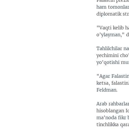
Falastin prez
ham tomonlar 
diplomatik str
"Vaqti kelib 
o'ylayman," d
Tahlilchilar n
yechimini cho
yo'qotishi mu
"Agar Falastin
ketsa, falasti
Feldman.
Arab rahbarla
hisoblangan I
ma'noda fikr 
tinchlikka qar