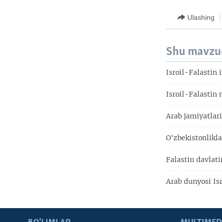
Ulashing
Shu mavzu
Isroil-Falastin
Isroil-Falastin
Arab jamiyatlar
O'zbekistonlikl
Falastin davlati
Arab dunyosi Is