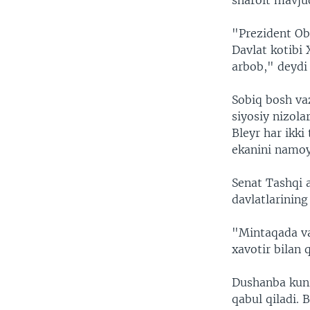
sharoit mavju
VIDEO
ODNOKLASSNIKI
XABARLAR SURATLARDA
TELEGRAM
"Prezident Ob
Davlat kotibi 
TWITTER
arbob," deydi 
SOUNDCLOUD
Sobiq bosh va
siyosiy nizola
Bleyr har ikki
ekanini namoyi
Senat Tashqi a
davlatlarining
"Mintaqada va
xavotir bilan
Dushanba kuni
qabul qiladi. 