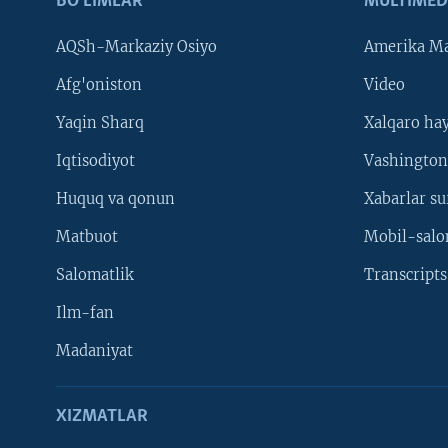
BO'LIMLAR
MULTIMED
AQSh-Markaziy Osiyo
Amerika Ma
Afg'oniston
Video
Yaqin Sharq
Xalqaro ha
Iqtisodiyot
Vashington
Huquq va qonun
Xabarlar su
Matbuot
Mobil-salo
Salomatlik
Transcripts
Ilm-fan
Madaniyat
XIZMATLAR