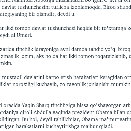
identi Mahmud Abbosga maslahatchi bo'lgan G'ayt al Uma
davlat tushunchasini turlicha izohlamoqda. Biroq shund
ategiyaning bir qismdir, deydi u.
har ikki tomon davlat tushunchasi haqida bir to'xtamga k
eydi al Umari.
azarida tinchlik jarayoniga ayni damda tahdid yo'q, biro
'zmaslik lozim, aks holda har ikki tomon toqatsizlanib, 
mkin.
 mustaqil davlatini barpo etish harakatlari keragidan ort
nliklar noroziligi kuchayib, zo'ravonlik jonlanishi mumki
ri orasida Yaqin Sharq tinchligiga hissa qo'shayotgan ar
ordaniya qiroli Abdulla yaqinda prezident Obama bilan u
bildirgan. Bu hol, deydi tahlilchilar, Obama ma'muriyati
atilgan harakatlarni kuchaytirishga majbur qiladi.