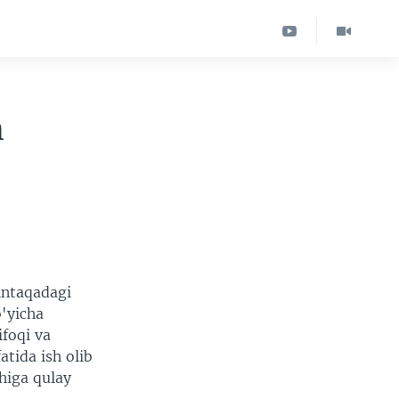
h
intaqadagi
o'yicha
ifoqi va
atida ish olib
shiga qulay