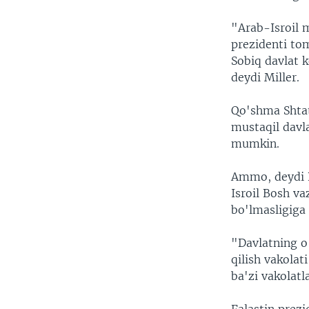
"Arab-Isroil 
prezidenti tom
Sobiq davlat k
deydi Miller.
Qo'shma Shtat
mustaqil davla
mumkin.
Ammo, deydi B
Isroil Bosh va
bo'lmasligiga 
"Davlatning o
qilish vakolati
ba'zi vakolatl