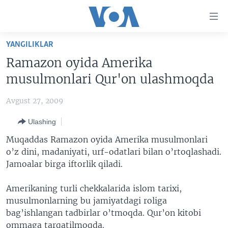
Bosh
sahifaga
boring
Boshiga
YANGILIKLAR
qayting
BOSH SAHIFA
Ramazon oyida Amerika
Qidiruvga
AMERIKA
musulmonlari Qur'on ulashmoqda
o'ting
MARKAZIY OSIYO
Avgust 27, 2009
XALQARO
Ulashing
VATANDOSHLAR
Muqaddas Ramazon oyida Amerika musulmonlari
MULTIMEDIA
o’z dini, madaniyati, urf-odatlari bilan o’rtoqlashadi.
Jamoalar birga iftorlik qiladi.
IJTIMOIY TARMOQLAR
AMERIKA MANZARALARI
INGLIZ TILI DARSLARI
XALQARO HAYOT
FACEBOOK
Amerikaning turli chekkalarida islom tarixi,
musulmonlarning bu jamiyatdagi roliga
EDITORIAL
VASHINGTON CHOYXONASI
YOUTUBE
bag’ishlangan tadbirlar o’tmoqda. Qur’on kitobi
MOBIL-SALOM!
INSTAGRAM
ommaga tarqatilmoqda.
Learning English