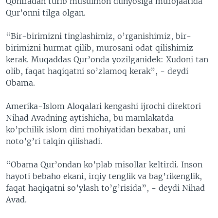
Qohiradan turib musulmon dunyosiga murojaatida
Qur’onni tilga olgan.
“Bir-birimizni tinglashimiz, o’rganishimiz, bir-
birimizni hurmat qilib, murosani odat qilishimiz
kerak. Muqaddas Qur’onda yozilganidek: Xudoni tan
olib, faqat haqiqatni so’zlamoq kerak”, - deydi
Obama.
Amerika-Islom Aloqalari kengashi ijrochi direktori
Nihad Avadning aytishicha, bu mamlakatda
ko’pchilik islom dini mohiyatidan bexabar, uni
noto’g’ri talqin qilishadi.
“Obama Qur’ondan ko’plab misollar keltirdi. Inson
hayoti bebaho ekani, irqiy tenglik va bag’rikenglik,
faqat haqiqatni so’ylash to’g’risida”, - deydi Nihad
Avad.