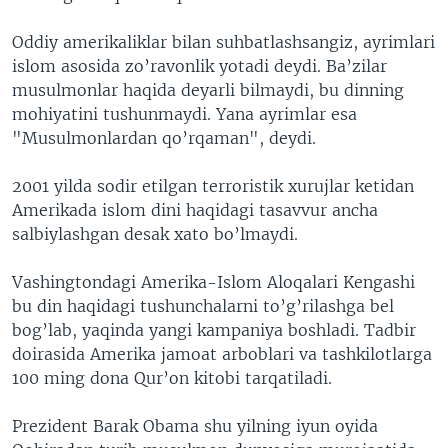
VIDEO
ODNOKLASSNIKI
Oddiy amerikaliklar bilan suhbatlashsangiz, ayrimlari
XABARLAR SURATLARDA
TELEGRAM
islom asosida zo’ravonlik yotadi deydi. Ba’zilar
musulmonlar haqida deyarli bilmaydi, bu dinning
TWITTER
mohiyatini tushunmaydi. Yana ayrimlar esa
SOUNDCLOUD
VOA
"Musulmonlardan qo’rqaman", deydi.
2001 yilda sodir etilgan terroristik xurujlar ketidan
Amerikada islom dini haqidagi tasavvur ancha
salbiylashgan desak xato bo’lmaydi.
Vashingtondagi Amerika-Islom Aloqalari Kengashi
bu din haqidagi tushunchalarni to’g’rilashga bel
bog’lab, yaqinda yangi kampaniya boshladi. Tadbir
doirasida Amerika jamoat arboblari va tashkilotlarga
100 ming dona Qur’on kitobi tarqatiladi.
Prezident Barak Obama shu yilning iyun oyida