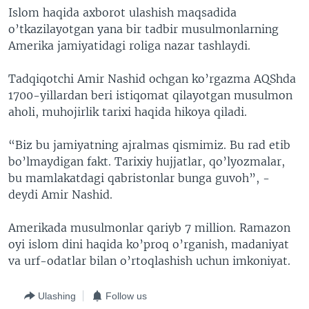
Islom haqida axborot ulashish maqsadida
o’tkazilayotgan yana bir tadbir musulmonlarning
Amerika jamiyatidagi roliga nazar tashlaydi.
Tadqiqotchi Amir Nashid ochgan ko’rgazma AQShda
1700-yillardan beri istiqomat qilayotgan musulmon
aholi, muhojirlik tarixi haqida hikoya qiladi.
“Biz bu jamiyatning ajralmas qismimiz. Bu rad etib
bo’lmaydigan fakt. Tarixiy hujjatlar, qo’lyozmalar,
bu mamlakatdagi qabristonlar bunga guvoh”, -
deydi Amir Nashid.
Amerikada musulmonlar qariyb 7 million. Ramazon
oyi islom dini haqida ko’proq o’rganish, madaniyat
va urf-odatlar bilan o’rtoqlashish uchun imkoniyat.
Ulashing
Follow us