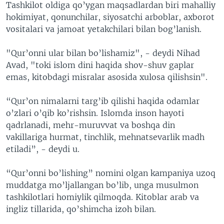
Tashkilot oldiga qo’ygan maqsadlardan biri mahalliy
hokimiyat, qonunchilar, siyosatchi arboblar, axborot
vositalari va jamoat yetakchilari bilan bog’lanish.
"Qur’onni ular bilan bo’lishamiz", - deydi Nihad
Avad, "toki islom dini haqida shov-shuv gaplar
emas, kitobdagi misralar asosida xulosa qilishsin".
“Qur’on nimalarni targ’ib qilishi haqida odamlar
o’zlari o’qib ko’rishsin. Islomda inson hayoti
qadrlanadi, mehr-muruvvat va boshqa din
vakillariga hurmat, tinchlik, mehnatsevarlik madh
etiladi”, - deydi u.
“Qur’onni bo’lishing” nomini olgan kampaniya uzoq
muddatga mo’ljallangan bo’lib, unga musulmon
tashkilotlari homiylik qilmoqda. Kitoblar arab va
ingliz tillarida, qo’shimcha izoh bilan.