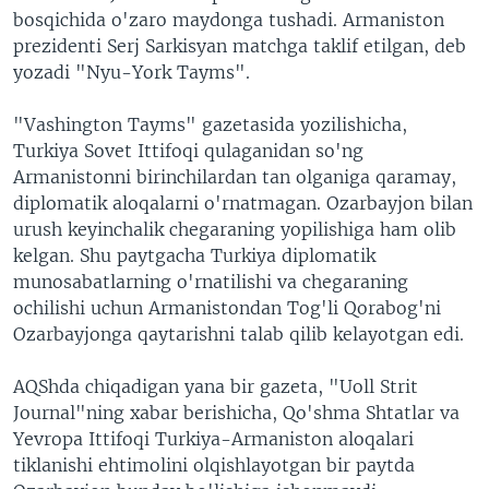
bosqichida o'zaro maydonga tushadi. Armaniston
prezidenti Serj Sarkisyan matchga taklif etilgan, deb
yozadi "Nyu-York Tayms".
"Vashington Tayms" gazetasida yozilishicha,
Turkiya Sovet Ittifoqi qulaganidan so'ng
Armanistonni birinchilardan tan olganiga qaramay,
diplomatik aloqalarni o'rnatmagan. Ozarbayjon bilan
urush keyinchalik chegaraning yopilishiga ham olib
kelgan. Shu paytgacha Turkiya diplomatik
munosabatlarning o'rnatilishi va chegaraning
ochilishi uchun Armanistondan Tog'li Qorabog'ni
Ozarbayjonga qaytarishni talab qilib kelayotgan edi.
AQShda chiqadigan yana bir gazeta, "Uoll Strit
Journal"ning xabar berishicha, Qo'shma Shtatlar va
Yevropa Ittifoqi Turkiya-Armaniston aloqalari
tiklanishi ehtimolini olqishlayotgan bir paytda