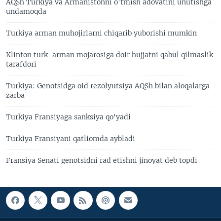
AQSh Turkiya va Armanistonni o'tmish adovatini unutishga
undamoqda
Turkiya arman muhojirlarni chiqarib yuborishi mumkin
Klinton turk-arman mojarosiga doir hujjatni qabul qilmaslik
tarafdori
Turkiya: Genotsidga oid rezolyutsiya AQSh bilan aloqalarga
zarba
Turkiya Fransiyaga sanksiya qo'yadi
Turkiya Fransiyani qatliomda aybladi
Fransiya Senati genotsidni rad etishni jinoyat deb topdi