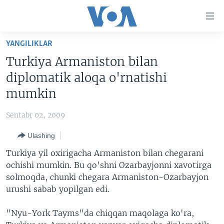
Bosh
sahifaga
boring
Boshiga
YANGILIKLAR
qayting
BOSH SAHIFA
Turkiya Armaniston bilan
Qidiruvga
AMERIKA
diplomatik aloqa o'rnatishi
o'ting
MARKAZIY OSIYO
mumkin
XALQARO
Sentabr 02, 2009
VATANDOSHLAR
Ulashing
MULTIMEDIA
Turkiya yil oxirigacha Armaniston bilan chegarani
IJTIMOIY TARMOQLAR
AMERIKA MANZARALARI
ochishi mumkin. Bu qo'shni Ozarbayjonni xavotirga
solmoqda, chunki chegara Armaniston-Ozarbayjon
INGLIZ TILI DARSLARI
XALQARO HAYOT
FACEBOOK
urushi sabab yopilgan edi.
EDITORIAL
VASHINGTON CHOYXONASI
YOUTUBE
"Nyu-York Tayms"da chiqqan maqolaga ko'ra,
MOBIL-SALOM!
INSTAGRAM
Learning English