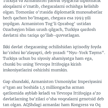
Turkiya va Armaniston yanvar oyigacha diplomatik
VIDEO
ODNOKLASSNIKI
aloqalarni o'rnatib, chegaralarni ochishga kelishib
olgan. Tomonlar o'rtasida diplomatik munosabatlar
XABARLAR SURATLARDA
TELEGRAM
hech qachon bo'lmagan, chegara esa 1993 yili
TWITTER
yopilgan. Armaniston Tog'li Qorabog' ustidan
Ozarbayjon bilan urush qilgach, Turkiya qardosh
SOUNDCLOUD
VOA
davlatni shu tariqa qo'llab-quvvatlagan.
Ikki davlat chegaraning ochilishidan iqtisodiy foyda
ko'rishni ko'zlayapti, deb yozadi "Nyu-York Tayms".
Turkiya uchun bu siyosiy ahamiyatga ham ega,
chunki bu uning Yevropa Ittifoqiga kirish
imkoniyatlarini oshirishi mumkin.
Gap shundaki, Armaniston Usmoniylar Imperiyasini
o'tgan asr boshida 1,5 milliongacha arman
qatliomida ayblab keladi va Yevropa Ittifoqiga a'zo
davlatlarning ba'zilari o'sha voqealarni genotsid deb
tan olgan. AQShdagi armanlar ham Kongress va Oq