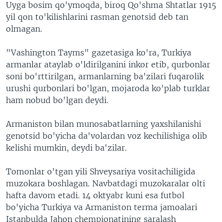
Uyga bosim qo'ymoqda, biroq Qo'shma Shtatlar 1915
yil qon to'kilishlarini rasman genotsid deb tan
olmagan.
"Vashington Tayms" gazetasiga ko'ra, Turkiya
armanlar ataylab o'ldirilganini inkor etib, qurbonlar
soni bo'rttirilgan, armanlarning ba'zilari fuqarolik
urushi qurbonlari bo'lgan, mojaroda ko'plab turklar
ham nobud bo'lgan deydi.
Armaniston bilan munosabatlarning yaxshilanishi
genotsid bo'yicha da'volardan voz kechilishiga olib
kelishi mumkin, deydi ba'zilar.
Tomonlar o'tgan yili Shveysariya vositachiligida
muzokara boshlagan. Navbatdagi muzokaralar olti
hafta davom etadi. 14 oktyabr kuni esa futbol
bo'yicha Turkiya va Armaniston terma jamoalari
Istanbulda Jahon chempionatining saralash