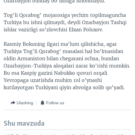
Ozarbayjon bunday bo'lishiga ishonmaydi.
Tog'li Qorabog' mojarosiga yechim topilmaguncha
Turkiya bu ishni qilmaydi, deydi Ozarbayjon Tashqi
ishlar vazirligi so'zlovchisi Elxan Poluxov.
Rasmiy Bokuning ilgari ma'lum qilishicha, agar
Turkiya Tog'li Qorabog' masalasi hal bo'lmasidan
oldin Armaniston bilan chegarani ochsa, bundan
Ozarbayjon-Turkiya aloqalari zarar ko'rishi mumkin.
Bu esa Kaspiy gazini Nabukko quvuri orqali
Yevropaga uzatishda muhim rol o'ynashi
kutilayotgan Turkiyani qiyin ahvolga solib qo'yadi.
Ulashing
Follow us
Shu mavzuda