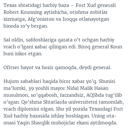
Texas shtatidagi harbiy baza – Fort Xud generali
VIDEO
ODNOKLASSNIKI
Robert Kounning aytishicha, otishma zobitlar
XABARLAR SURATLARDA
TELEGRAM
xizmatga, Afg’oniston va Iroqqa otlanayotgan
binoda ro’y bergan.
TWITTER
SOUNDCLOUD
VOA
Sal oldin, safdoshlariga qarata o’t ochgan harbiy
vrach o’lgani xabar qilingan edi. Biroq general Koun
buni inkor etgan.
Ofitser hayot va hozir qamoqda, deydi general.
Hujum sabablari haqida biror xabar yo’q. Shunisi
ma’lumki, 39 yoshli mayor Nidal Malik Hasan
musulmon, so’qqabosh, farzandsiz, AQShda tug’ilib
o’sgan. Qo’shma Shtatlarda universitetni tamomlab,
vrach diplomini olgan. Shu yil yozida Texasdagi Fort
Xud harbiy bazasida ishlay boshlagan. Uning ota-
onasi Yaqin Sharqlik muhojirlar ekani aytilmoqda.