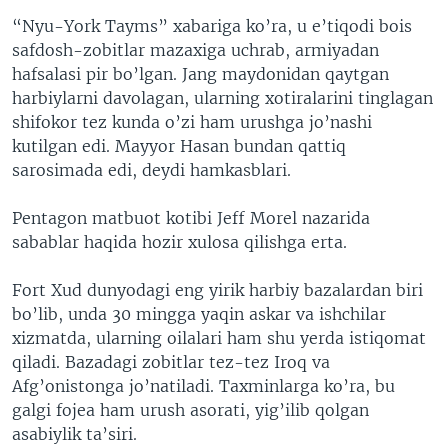
“Nyu-York Tayms” xabariga ko’ra, u e’tiqodi bois
safdosh-zobitlar mazaxiga uchrab, armiyadan
hafsalasi pir bo’lgan. Jang maydonidan qaytgan
harbiylarni davolagan, ularning xotiralarini tinglagan
shifokor tez kunda o’zi ham urushga jo’nashi
kutilgan edi. Mayyor Hasan bundan qattiq
sarosimada edi, deydi hamkasblari.
Pentagon matbuot kotibi Jeff Morel nazarida
sabablar haqida hozir xulosa qilishga erta.
Fort Xud dunyodagi eng yirik harbiy bazalardan biri
bo’lib, unda 30 mingga yaqin askar va ishchilar
xizmatda, ularning oilalari ham shu yerda istiqomat
qiladi. Bazadagi zobitlar tez-tez Iroq va
Afg’onistonga jo’natiladi. Taxminlarga ko’ra, bu
galgi fojea ham urush asorati, yig’ilib qolgan
asabiylik ta’siri.