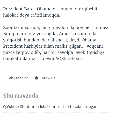
Prezident Barak Obama otishmani qo’rqinchli
halokat deya ta’riflamoqda.
Zobitlarni xorijda, jang maydonida boy berish fojea.
Biroq ularni o’z yurtingda, Amerika zaminida
yo’qotish bundan-da dahshatli, deydi Obama.
Prezident harbiylar bilan majlis qilgan, “voqeani
puxta tergov qilib, har bir savolga javob topishga
harakat qilamiz” - deydi AQSh rahbari.
Ulashing
Follow us
Shu mavzuda
Qo'shma Shtatlarda ishsizlar soni 10 foizdan oshgan