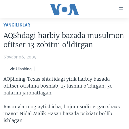
Bosh
sahifaga
boring
Boshiga
YANGILIKLAR
qayting
BOSH SAHIFA
AQShdagi harbiy bazada musulmon
Qidiruvga
AMERIKA
ofitser 13 zobitni o'ldirgan
o'ting
MARKAZIY OSIYO
Noyabr 06, 2009
XALQARO
Ulashing
VATANDOSHLAR
AQShning Texas shtatidagi yirik harbiy bazada
MULTIMEDIA
ofitser otishma boshlab, 13 kishini o’ldirgan, 30
nafarini jarohatlagan.
IJTIMOIY TARMOQLAR
AMERIKA MANZARALARI
INGLIZ TILI DARSLARI
XALQARO HAYOT
FACEBOOK
Rasmiylarning aytishicha, hujum sodir etgan shaxs –
mayor Nidal Malik Hasan bazada psixiatr bo’lib
EDITORIAL
VASHINGTON CHOYXONASI
YOUTUBE
ishlagan.
MOBIL-SALOM!
INSTAGRAM
Learning English