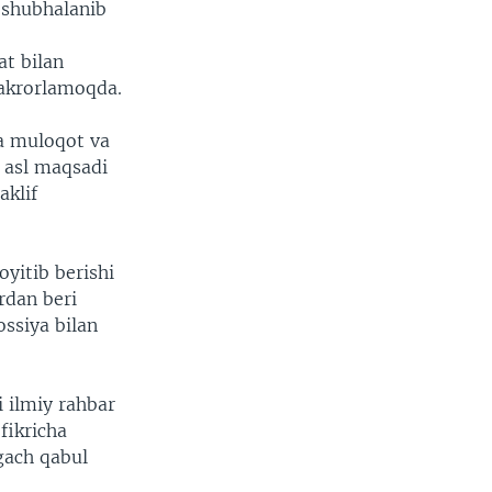
 shubhalanib
at bilan
akrorlamoqda.
a muloqot va
g asl maqsadi
aklif
yitib berishi
rdan beri
ssiya bilan
i ilmiy rahbar
fikricha
gach qabul