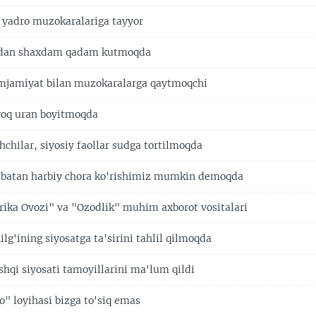
 yadro muzokaralariga tayyor
ndan shaxdam qadam kutmoqda
amjamiyat bilan muzokaralarga qaytmoqchi
oq uran boyitmoqda
chilar, siyosiy faollar sudga tortilmoqda
isbatan harbiy chora ko'rishimiz mumkin demoqda
ika Ovozi" va "Ozodlik" muhim axborot vositalari
lg'ining siyosatga ta'sirini tahlil qilmoqda
shqi siyosati tamoyillarini ma'lum qildi
" loyihasi bizga to'siq emas