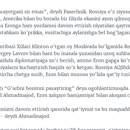
rayotgani sir emas”, deydi Pasechnik. Rossiya o’z siyosa
 Amerika bilan bu borada bir fikrda ekanini ayon qilmoq
da Eronga ham yordamni davom ettirish niyatidan qaytm
stahkam ko’prikka, vositachiga aylanishga bel bog’lagan
otibasi Xillari Klinton o’tgan oy Moskvada bo’lganida R
 Sergey Lavrov bilan ham bu masala yuzasidan uzoq suhba
ishishda diplomatiyaga zo’r berish, ammo Eron gapga ko
siyalarni kuchaytirish haqida so’z ketgan. Rossiya AQShd
ircha chetga surib, Eron bilan murosa yo’lida qat’iy turi
ti “G’arbni bosimni pasaytiring” deya ogohlantirmoqda.
Ahmadinajod, Eron xalqaro hamjamiyat bilan aloqani c
mizni davom ettirish qarorida qat’iymiz va bu maqsadd
- deydi Ahmadinajod.