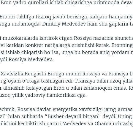
 Eron yadro qurollari ishlab chiqarishga urinmoqda deya
ronni taklifga tezroq javob berishga, xalqaro hamjamiy
ishga undamoqda. Dmitriy Medvedev ham shu gaplarni t
i muzokaralarda ishtirok etgan Rossiya nazarida shunch
vi ketidan konkret natijalarga erishilishi kerak. Eronnin
i ishlab chiqarish bo’lsa, unga bu borada aniq yordam t
deydi Rossiya Medvedev.
Xavfsizlik Kengashi Eronga uranni Rossiya va Fransiya bo
g’oyani o’rtaga tashlagan edi. Fransiya bilan uzoq yilla
ar almashib kelayotgan Eron u bilan ishlamoqchi emas. Ro
uzoq yillik yadroviy hamkorlikka ega.
chnik, Rossiya davlat energetika xavfsizligi jamg’armas
i” bilan suhbatda “Busher deyarli bitgan” deydi. Uning 
ilishini kechiktirish qarori Medvedev va Obama uchrash