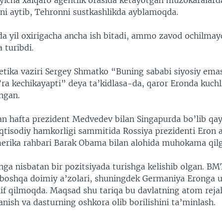
’yicha xalqaro agentlik orasida ketayotgan muzokaralard
ni aytib, Tehronni sustkashlikda ayblamoqda.
a yil oxirigacha ancha ish bitadi, ammo zavod ochilmayd
a turibdi.
etika vaziri Sergey Shmatko “Buning sababi siyosiy emas
ra kechikayapti” deya ta’kidlasa-da, qaror Eronda kuchli
ingan.
n hafta prezident Medvedev bilan Singapurda bo’lib qay
iqtisodiy hamkorligi sammitida Rossiya prezidenti Eron
erika rahbari Barak Obama bilan alohida muhokama qil
ga nisbatan bir pozitsiyada turishga kelishib olgan. BMT
boshqa doimiy a’zolari, shuningdek Germaniya Eronga u
lif qilmoqda. Maqsad shu tariqa bu davlatning atom rejal
nish va dasturning oshkora olib borilishini ta’minlash.