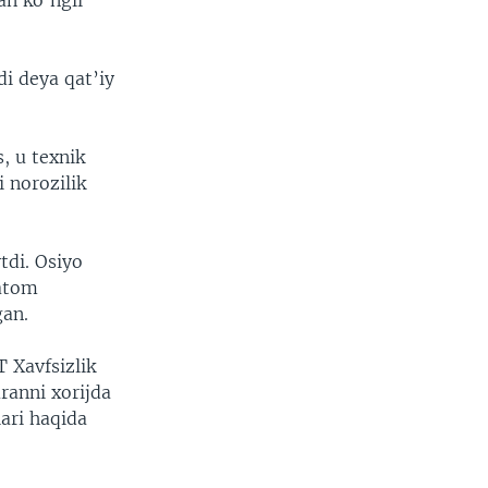
an ko’ngli
i deya qat’iy
, u texnik
 norozilik
tdi. Osiyo
 atom
gan.
 Xavfsizlik
ranni xorijda
ari haqida