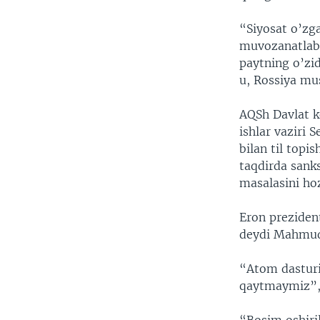
“Siyosat o’zga
muvozanatlab,
paytning o’zi
u, Rossiya mu
AQSh Davlat k
ishlar vaziri
bilan til top
taqdirda sank
masalasini hoz
Eron preziden
deydi Mahmud 
“Atom dasturi
qaytmaymiz”,