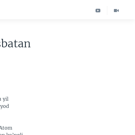
sbatan
 yil
nyod
 Atom