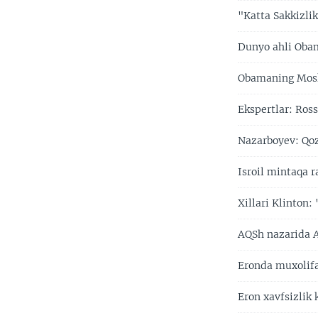
"Katta Sakkizlik
Dunyo ahli Oba
Obamaning Moskv
Ekspertlar: Ros
Nazarboyev: Qoz
Isroil mintaqa 
Xillari Klinton
AQSh nazarida A
Eronda muxolif
Eron xavfsizlik