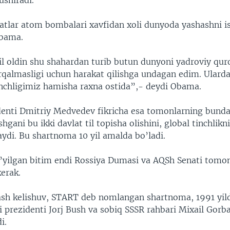
ushiradi.
tlar atom bombalari xavfidan xoli dunyoda yashashni i
Obama.
il oldin shu shahardan turib butun dunyoni yadroviy qur
arqalmasligi uchun harakat qilishga undagan edim. Ulard
nchligimiz hamisha raxna ostida”,- deydi Obama.
denti Dmitriy Medvedev fikricha esa tomonlarning bunda
shgani bu ikki davlat til topisha olishini, global tinchlikn
laydi. Bu shartnoma 10 yil amalda bo’ladi.
’yilgan bitim endi Rossiya Dumasi va AQSh Senati tomo
kerak.
sh kelishuv, START deb nomlangan shartnoma, 1991 yi
i prezidenti Jorj Bush va sobiq SSSR rahbari Mixail Gorb
i.