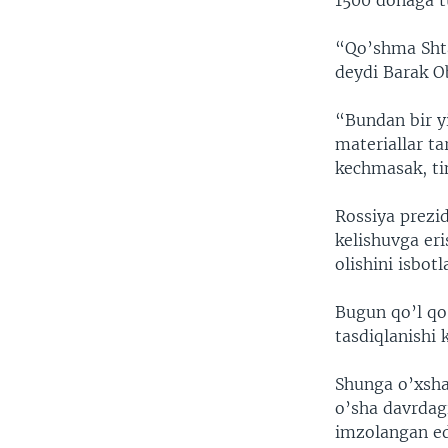
1500 donaga t
VIDEO
ODNOKLASSNIKI
XABARLAR SURATLARDA
TELEGRAM
“Qo’shma Shta
deydi Barak 
TWITTER
SOUNDCLOUD
“Bundan bir y
materiallar t
kechmasak, ti
Rossiya prezi
kelishuvga eri
olishini isbot
Bugun qo’l qo
tasdiqlanishi 
Shunga o’xsha
o’sha davrdag
imzolangan ed