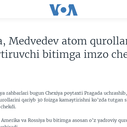
, Medvedev atom qurollar
tiruvchi bitimga imzo ch
ya rahbarlari bugun Chexiya poytaxti Pragada uchrashib, 
rollarini qariyb 30 foizga kamaytirishni ko’zda tutgan s
 chekdi.
Amerika va Rossiya bu bitimga asosan o’z yadroviy qurol