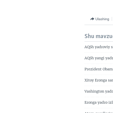
Ulashing
Shu mavzu
AQSh yadroviy s
AQSh yangi yadro
Prezident Obama
Xitoy Eronga sa
Vashington yadr
Eronga yadro iz