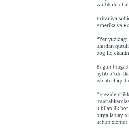
zaiflik deb ba
Britaniya sob
Amerika va Ro
“Yer yuzidagi 
ulardan qutul
bog’liq ekanin
Bugun Pragad
aytib o’tdi. 
ishlab chiqis
“Prezidentlik
mustahkamlash
u bilan ilk b
birga ishlay o
uchun xizmat 