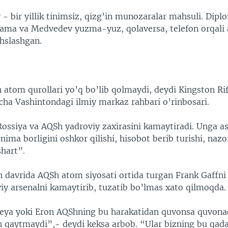
 - bir yillik tinimsiz, qizg’in munozaralar mahsuli. Dipl
bama va Medvedev yuzma-yuz, qolaversa, telefon orqali
ahslashgan.
n atom qurollari yo’q bo’lib qolmaydi, deydi Kingston Rif
cha Vashintondagi ilmiy markaz rahbari o’rinbosari.
ossiya va AQSh yadroviy zaxirasini kamaytiradi. Unga as
 nima borligini oshkor qilishi, hisobot berib turishi, nazo
shart”.
 davrida AQSh atom siyosati ortida turgan Frank Gaffni
y arsenalni kamaytirib, tuzatib bo’lmas xato qilmoqda.
eya yoki Eron AQShning bu harakatidan quvonsa quvonad
 qaytmaydi”,- deydi keksa arbob. “Ular bizning bu qa