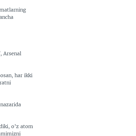
omatlarning
 ancha
, Arsenal
osan, har ikki
ratni
 nazarida
iki, o’z atom
damimizni