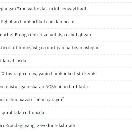
qlangan Eron yadro dasturini kengaytiradi
ligi bilan hamkorlikni cheklamoqchi
ntligi Eronga doir rezolyutsiya qabul qilgan
shootlari himoyasiga qaratilgan harbiy mashqlar
ridan afsusda
Xitoy raqib emas, yaqin hamkor bo'lishi kerak
om dasturiga nisbatan AQSh bilan bir fikrda
a uchun xavotir bilan qaraydi?
 qurol talab qilmoqda
ri Erondagi yangi zavodni tekshiradi