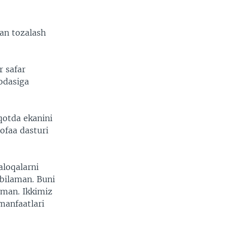
an tozalash
r safar
rodasiga
otda ekanini
ofaa dasturi
aloqalarni
bilaman. Buni
man. Ikkimiz
 manfaatlari