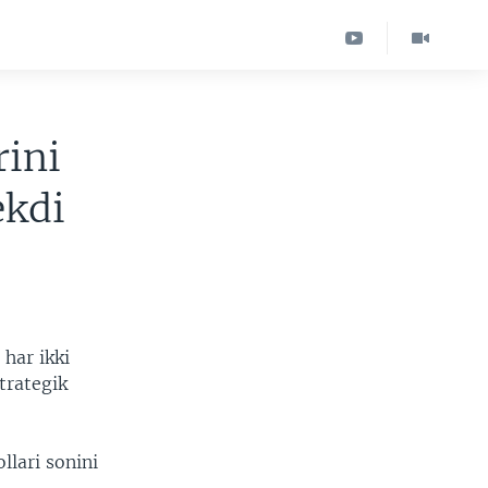
ini
ekdi
har ikki
trategik
lari sonini