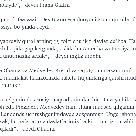
holaydi”,- deydi Frank Gaffni.
iq mudofaa vaziri Des Braun esa dunyoni atom qurollarid
ssiya bo’ynida deydi.
yadroviy qurollarning 95 foizi shu ikki davlat qo’lida. Ha
ish haqida gap ketganda, aslida bu Amerika va Rossiya i
i unutmaslik kerak”, - deydi ingliz arbobi.
a Obama va Medvedev Kreml va Oq Uy muntazam muloq
Ikki mamlakat hamkorlikda raketa hujumlariga qarshi mud
hi mumkin.
ka kelganimda asosiy maqsadlarimdan biri Rossiya bilan 
 edi. Prezident Medvedev ham shuni maqsad qilganini 
or Londonda uchrashganimdayoq sezganman. Unga ishona
lsak, bu nafaqat o’z davlatlarimiz balki butun jahon ahli
qiladi”,- deydi Obama.