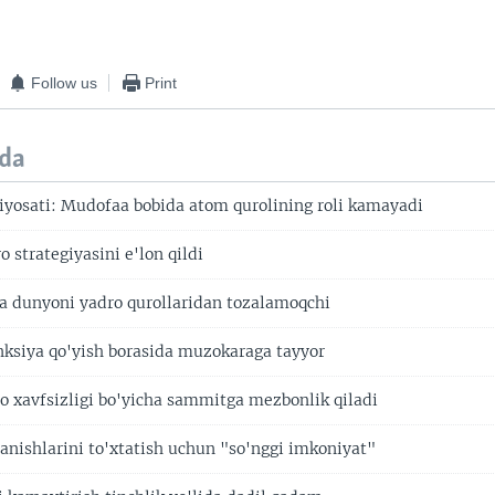
Follow us
Print
da
iyosati: Mudofaa bobida atom qurolining roli kamayadi
 strategiyasini e'lon qildi
 dunyoni yadro qurollaridan tozalamoqchi
nksiya qo'yish borasida muzokaraga tayyor
o xavfsizligi bo'yicha sammitga mezbonlik qiladi
lanishlarini to'xtatish uchun "so'nggi imkoniyat"