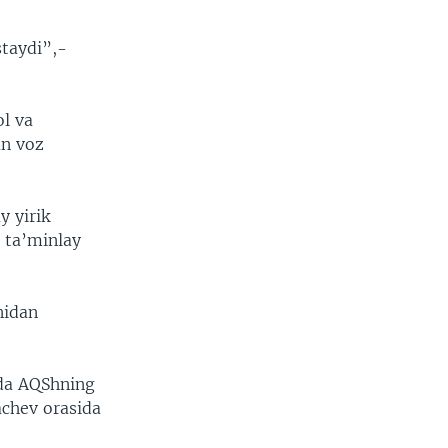
staydi”,-
ol va
an voz
y yirik
i ta’minlay
nidan
lda AQShning
achev orasida