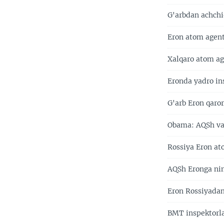
G'arbdan achchi
Eron atom agent
Xalqaro atom age
Eronda yadro in
G'arb Eron qaro
Obama: AQSh va 
Rossiya Eron at
AQSh Eronga nim
Eron Rossiyadan
BMT inspektorla