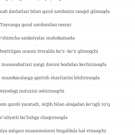
rab davlatlari bilan qurol savdosini tanqid qilmoqda
Tayvanga qurol savdosidan norozi
qo'shimcha sanksiyalar muhokamada
 boyitilgan uranni fevralda ko'z-ko'z qilmoqchi
 munosabatlari yangi davrni boshdan kechirmoqda
 muzokaralarga qaytish shartlarini bildirmoqda
siyodagi nufuzini oshirmoqchi
om quroli yaratadi, AQSh bilan aloqadan ko'ngli to'q
'uliyatli bo'lishga chaqirmoqda
iya xalqaro muammolarni birgalikda hal etmoqchi