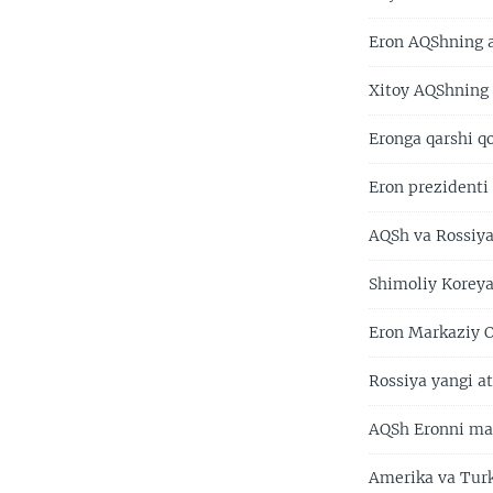
Eron AQShning a
Xitoy AQShning 
Eronga qarshi 
Eron prezidenti
AQSh va Rossiya
Shimoliy Koreya
Eron Markaziy O
Rossiya yangi at
AQSh Eronni mas
Amerika va Turk