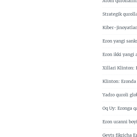
Atom qurollarin
Strategik quroll
Kiber-jinoyatl
Eron yangi sank
Eron ikki yangi
Xillari Klinton
Klinton: Eronda
Yadro quroli glo
Oq Uy: Eronga q
Eron uranni boyi
Geyts fikricha 