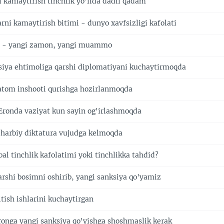
i kamaytirish tinchlik yo'lida dadil qadam
arni kamaytirish bitimi - dunyo xavfsizligi kafolati
ar - yangi zamon, yangi muammo
siya ehtimoliga qarshi diplomatiyani kuchaytirmoqda
 atom inshooti qurishga hozirlanmoqda
: Eronda vaziyat kun sayin og'irlashmoqda
 harbiy diktatura vujudga kelmoqda
bal tinchlik kafolatimi yoki tinchlikka tahdid?
arshi bosimni oshirib, yangi sanksiya qo'yamiz
tish ishlarini kuchaytirgan
Eronga yangi sanksiya qo'yishga shoshmaslik kerak