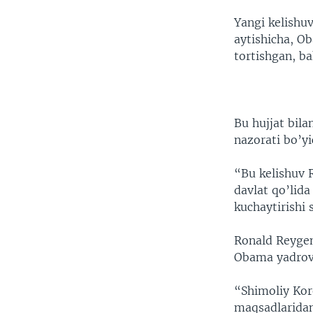
Yangi kelishuv
aytishicha, O
tortishgan, b
Bu hujjat bila
nazorati bo’yi
“Bu kelishuv R
davlat qo’lida
kuchaytirishi 
Ronald Reygen
Obama yadrovi
“Shimoliy Kor
maqsadlaridan