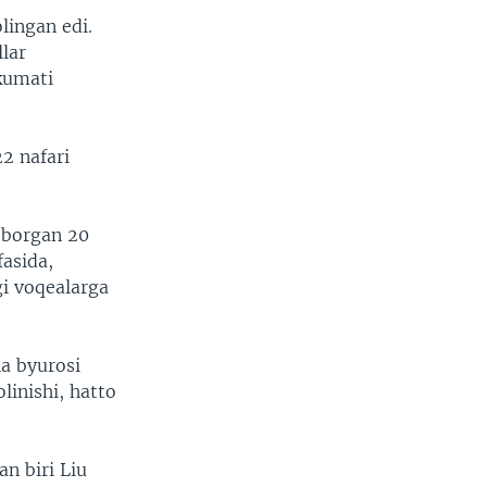
lingan edi.
llar
kumati
2 nafari
 borgan 20
fasida,
i voqealarga
a byurosi
linishi, hatto
an biri Liu