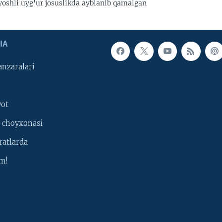
yoshli uyg'ur josuslikda ayblanib qamalgan
IA
nzaralari
yot
 choyxonasi
ratlarda
m!