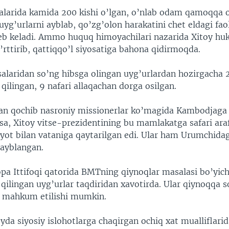
larida kamida 200 kishi o’lgan, o’nlab odam qamoqqa o
yg’urlarni ayblab, qo’zg’olon harakatini chet eldagi fao
b keladi. Ammo huquq himoyachilari nazarida Xitoy hu
’rttirib, qattiqqo’l siyosatiga bahona qidirmoqda.
alaridan so’ng hibsga olingan uyg’urlardan hozirgacha 2
ilingan, 9 nafari allaqachan dorga osilgan.
dan qochib nasroniy missionerlar ko’magida Kambodjaga
sa, Xitoy vitse-prezidentining bu mamlakatga safari ara
ot bilan vataniga qaytarilgan edi. Ular ham Urumchidag
 ayblangan.
pa Ittifoqi qatorida BMTning qiynoqlar masalasi bo’yich
ilingan uyg’urlar taqdiridan xavotirda. Ular qiynoqqa so
a mahkum etilishi mumkin.
yda siyosiy islohotlarga chaqirgan ochiq xat mualliflarid