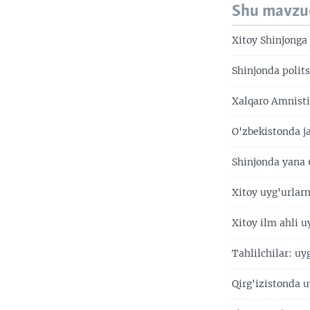
Shu mavzu
Xitoy Shinjonga 
Shinjonda politsi
Xalqaro Amnisti
O'zbekistonda j
Shinjonda yana 
Xitoy uyg'urlar
Xitoy ilm ahli u
Tahlilchilar: uy
Qirg'izistonda u