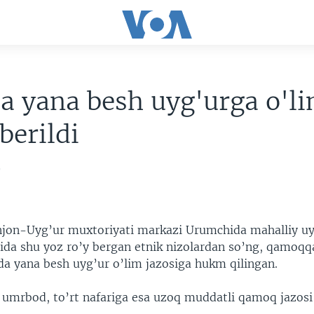
a yana besh uyg'urga o'l
 berildi
9
njon-Uyg’ur muxtoriyati markazi Urumchida mahalliy uy
asida shu yoz ro’y bergan etnik nizolardan so’ng, qamoqq
ida yana besh uyg’ur o’lim jazosiga hukm qilingan.
a umrbod, to’rt nafariga esa uzoq muddatli qamoq jazosi