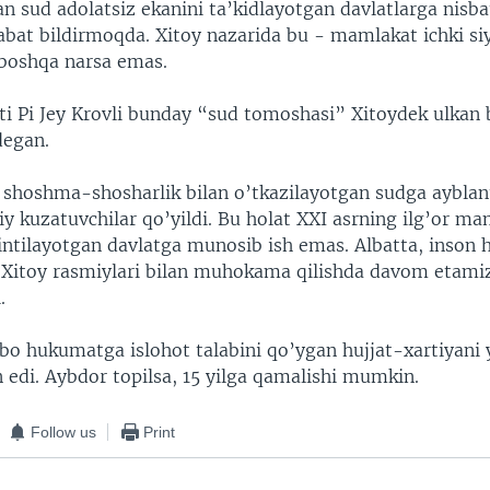
n sud adolatsiz ekanini ta’kidlayotgan davlatlarga nisb
bat bildirmoqda. Xitoy nazarida bu - mamlakat ichki si
boshqa narsa emas.
i Pi Jey Krovli bunday “sud tomoshasi” Xitoydek ulkan 
degan.
 shoshma-shosharlik bilan o’tkazilayotgan sudga ayblan
ijiy kuzatuvchilar qo’yildi. Bu holat XXI asrning ilg’or m
 intilayotgan davlatga munosib ish emas. Albatta, inson 
i Xitoy rasmiylari bilan muhokama qilishda davom etamiz
.
obo hukumatga islohot talabini qo’ygan hujjat-xartiyani
 edi. Aybdor topilsa, 15 yilga qamalishi mumkin.
Follow us
Print