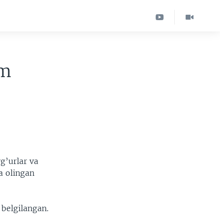
im
g’urlar va
a olingan
 belgilangan.