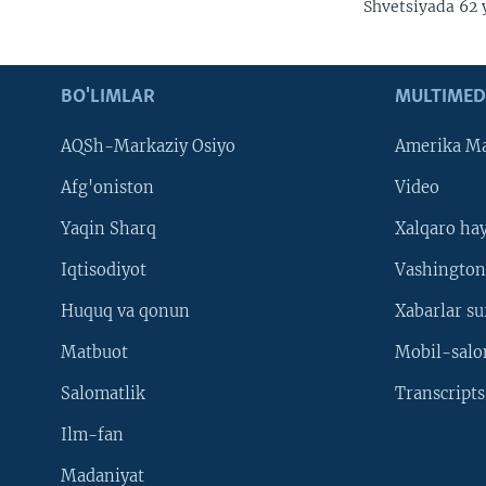
Shvetsiyada 62 
BO'LIMLAR
MULTIMED
AQSh-Markaziy Osiyo
Amerika Ma
Afg'oniston
Video
Yaqin Sharq
Xalqaro ha
Iqtisodiyot
Vashington
Huquq va qonun
Xabarlar su
Matbuot
Mobil-salo
Salomatlik
Transcripts
Ilm-fan
Madaniyat