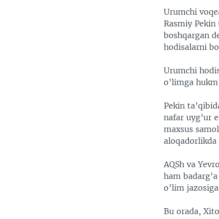
VIDEO
ODNOKLASSNIKI
Urumchi voqea
XABARLAR SURATLARDA
TELEGRAM
Rasmiy Pekin u
boshqargan de
TWITTER
hodisalarni bo
SOUNDCLOUD
Urumchi hodis
o’limga hukm q
Pekin ta’qibi
nafar uyg’ur e
maxsus samoly
aloqadorlikda
AQSh va Yevro
ham badarg’a q
o’lim jazosig
Bu orada, Xito