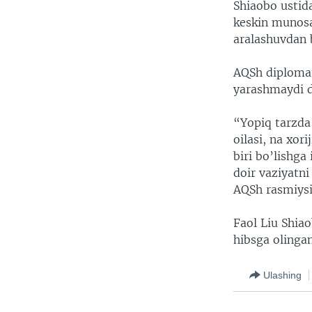
Shiaobo ustida
keskin munosa
aralashuvdan 
AQSh diplomat
yarashmaydi 
“Yopiq tarzda
oilasi, na xor
biri bo’lishga
doir vaziyatn
AQSh rasmiysi
Faol Liu Shia
hibsga olingan
Ulashing