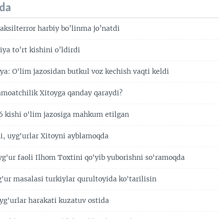
da
aksilterror harbiy bo’linma jo’natdi
ya to’rt kishini o’ldirdi
ya: O'lim jazosidan butkul voz kechish vaqti keldi
amoatchilik Xitoyga qanday qaraydi?
6 kishi o'lim jazosiga mahkum etilgan
ni, uyg'urlar Xitoyni ayblamoqda
yg'ur faoli Ilhom Toxtini qo'yib yuborishni so'ramoqda
g'ur masalasi turkiylar qurultoyida ko'tarilisin
yg'urlar harakati kuzatuv ostida