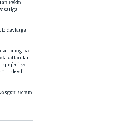
atan Pekin
yosatiga
bir davlatga
uvchining na
amlakatlaridan
huquqlariga
”, - deydi
 yozgani uchun