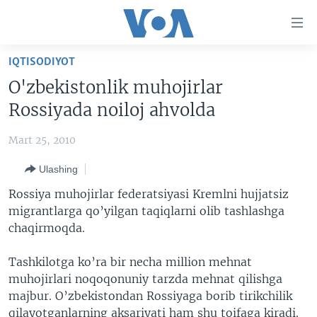
Bosh
sahifaga
boring
Boshiga
IQTISODIYOT
qayting
BOSH SAHIFA
O'zbekistonlik muhojirlar
Qidiruvga
AMERIKA
Rossiyada noiloj ahvolda
o'ting
MARKAZIY OSIYO
Mart 25, 2010
XALQARO
Ulashing
VATANDOSHLAR
Rossiya muhojirlar federatsiyasi Kremlni hujjatsiz
MULTIMEDIA
migrantlarga qo’yilgan taqiqlarni olib tashlashga
chaqirmoqda.
IJTIMOIY TARMOQLAR
AMERIKA MANZARALARI
INGLIZ TILI DARSLARI
XALQARO HAYOT
FACEBOOK
Tashkilotga ko’ra bir necha million mehnat
muhojirlari noqoqonuniy tarzda mehnat qilishga
EDITORIAL
VASHINGTON CHOYXONASI
YOUTUBE
majbur. O’zbekistondan Rossiyaga borib tirikchilik
MOBIL-SALOM!
INSTAGRAM
qilayotganlarning aksariyati ham shu toifaga kiradi.
Learning English