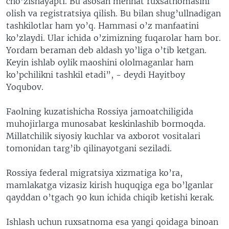
cho’zishayapti. Bu asosan mehnat ruxsatnomasini
olish va registratsiya qilish. Bu bilan shug’ullnadigan
tashkilotlar ham yo’q. Hammasi o’z manfaatini
ko’zlaydi. Ular ichida o’zimizning fuqarolar ham bor.
Yordam beraman deb aldash yo’liga o’tib ketgan.
Keyin ishlab oylik maoshini ololmaganlar ham
ko’pchilikni tashkil etadi”, - deydi Hayitboy
Yoqubov.
Faolning kuzatishicha Rossiya jamoatchiligida
muhojirlarga munosabat keskinlashib bormoqda.
Millatchilik siyosiy kuchlar va axborot vositalari
tomonidan targ’ib qilinayotgani seziladi.
Rossiya federal migratsiya xizmatiga ko’ra,
mamlakatga vizasiz kirish huquqiga ega bo’lganlar
qayddan o’tgach 90 kun ichida chiqib ketishi kerak.
Ishlash uchun ruxsatnoma esa yangi qoidaga binoan