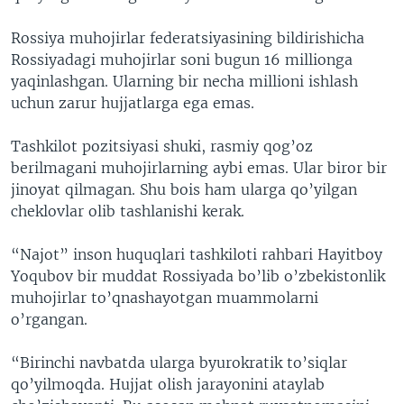
VIDEO
ODNOKLASSNIKI
Rossiya muhojirlar federatsiyasining bildirishicha
XABARLAR SURATLARDA
TELEGRAM
Rossiyadagi muhojirlar soni bugun 16 millionga
yaqinlashgan. Ularning bir necha millioni ishlash
TWITTER
uchun zarur hujjatlarga ega emas.
SOUNDCLOUD
VOA
Tashkilot pozitsiyasi shuki, rasmiy qog’oz
berilmagani muhojirlarning aybi emas. Ular biror bir
jinoyat qilmagan. Shu bois ham ularga qo’yilgan
cheklovlar olib tashlanishi kerak.
“Najot” inson huquqlari tashkiloti rahbari Hayitboy
Yoqubov bir muddat Rossiyada bo’lib o’zbekistonlik
muhojirlar to’qnashayotgan muammolarni
o’rgangan.
“Birinchi navbatda ularga byurokratik to’siqlar
qo’yilmoqda. Hujjat olish jarayonini ataylab