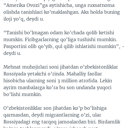
“Amerika Ovozi”ga aytishicha, unga ruxsatnoma
olishda tanishlari ko’maklashgan. Aks holda buning
iloji yo’q, deydi u.
“Tanishi bo’lmagan odam ko’chada qolib ketishi
mumkin. Firibgarlarning qo’liga tushishi mumkin.
Pasportini olib qo’yib, qul qilib ishlatishi mumkin”, -
deydi u.
Mehnat muhojirlari soni jihatdan o’zbekistonliklar
Rossiyada yetakchi o’rinda. Mahalliy faollar
hisobicha ularning soni 3 million atrofida. Lekin
ayrim manbalarga ko’ra bu son undanda yuqori
bo’lishi mumkin.
O’zbekistonliklar son jihatdan ko’p bo’lishiga
qarmasdan, deydi migrantlarning o’zi, ular
Rossiyadagi eng tarqoq jamoalardan biri. Birdamlik