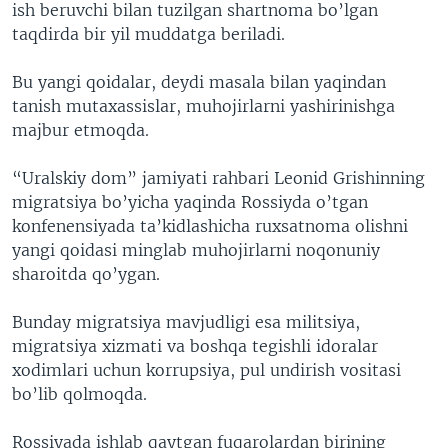
ish beruvchi bilan tuzilgan shartnoma bo’lgan
taqdirda bir yil muddatga beriladi.
Bu yangi qoidalar, deydi masala bilan yaqindan
tanish mutaxassislar, muhojirlarni yashirinishga
majbur etmoqda.
“Uralskiy dom” jamiyati rahbari Leonid Grishinning
migratsiya bo’yicha yaqinda Rossiyda o’tgan
konfenensiyada ta’kidlashicha ruxsatnoma olishni
yangi qoidasi minglab muhojirlarni noqonuniy
sharoitda qo’ygan.
Bunday migratsiya mavjudligi esa militsiya,
migratsiya xizmati va boshqa tegishli idoralar
xodimlari uchun korrupsiya, pul undirish vositasi
bo’lib qolmoqda.
Rossiyada ishlab qaytgan fuqarolardan birining