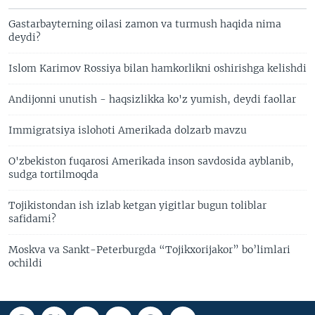
Gastarbayterning oilasi zamon va turmush haqida nima
deydi?
Islom Karimov Rossiya bilan hamkorlikni oshirishga kelishdi
Andijonni unutish - haqsizlikka ko'z yumish, deydi faollar
Immigratsiya islohoti Amerikada dolzarb mavzu
O'zbekiston fuqarosi Amerikada inson savdosida ayblanib,
sudga tortilmoqda
Tojikistondan ish izlab ketgan yigitlar bugun toliblar
safidami?
Moskva va Sankt-Peterburgda “Tojikxorijakor” bo’limlari
ochildi