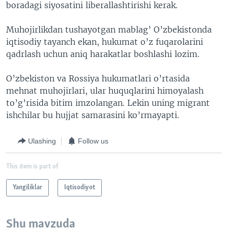
boradagi siyosatini liberallashtirishi kerak.
Muhojirlikdan tushayotgan mablag’ O’zbekistonda
iqtisodiy tayanch ekan, hukumat o’z fuqarolarini
qadrlash uchun aniq harakatlar boshlashi lozim.
O’zbekiston va Rossiya hukumatlari o’rtasida
mehnat muhojirlari, ular huquqlarini himoyalash
to’g’risida bitim imzolangan. Lekin uning migrant
ishchilar bu hujjat samarasini ko’rmayapti.
Ulashing
Follow us
This item is part of
Yangiliklar
Iqtisodiyot
Shu mavzuda