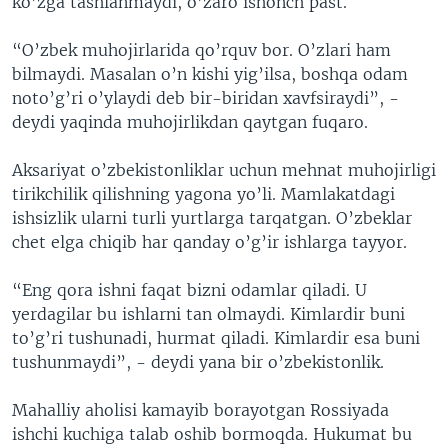
ko’zga tashlanmaydi, o’zaro ishonch past.
“O’zbek muhojirlarida qo’rquv bor. O’zlari ham
bilmaydi. Masalan o’n kishi yig’ilsa, boshqa odam
noto’g’ri o’ylaydi deb bir-biridan xavfsiraydi”, -
deydi yaqinda muhojirlikdan qaytgan fuqaro.
Aksariyat o’zbekistonliklar uchun mehnat muhojirligi
tirikchilik qilishning yagona yo’li. Mamlakatdagi
ishsizlik ularni turli yurtlarga tarqatgan. O’zbeklar
chet elga chiqib har qanday o’g’ir ishlarga tayyor.
“Eng qora ishni faqat bizni odamlar qiladi. U
yerdagilar bu ishlarni tan olmaydi. Kimlardir buni
to’g’ri tushunadi, hurmat qiladi. Kimlardir esa buni
tushunmaydi”, - deydi yana bir o’zbekistonlik.
Mahalliy aholisi kamayib borayotgan Rossiyada
ishchi kuchiga talab oshib bormoqda. Hukumat bu