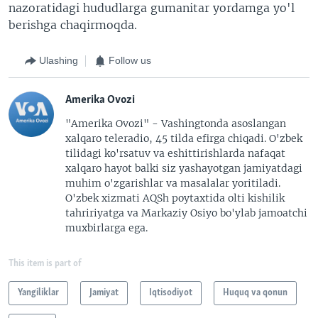
nazoratidagi hududlarga gumanitar yordamga yo'l
berishga chaqirmoqda.
Ulashing
Follow us
Amerika Ovozi
"Amerika Ovozi" - Vashingtonda asoslangan
xalqaro teleradio, 45 tilda efirga chiqadi. O'zbek
tilidagi ko'rsatuv va eshittirishlarda nafaqat
xalqaro hayot balki siz yashayotgan jamiyatdagi
muhim o'zgarishlar va masalalar yoritiladi.
O'zbek xizmati AQSh poytaxtida olti kishilik
tahririyatga va Markaziy Osiyo bo'ylab jamoatchi
muxbirlarga ega.
This item is part of
Yangiliklar
Jamiyat
Iqtisodiyot
Huquq va qonun