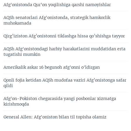
Afg'onistonda Qur'on yoqilishiga qarshi namoyishlar
AQSh senatorlari Afg'onistonda, strategik hamkorlik
muhokamada
Qirg’iziston Afg’onistonni tiklashga hissa qo’shishga tayyor
AQSh Afg'onistondagi harbiy harakatlarini muddatidan erta
tugatishi mumkin
Amerikalik askar 16 begunoh afg'onni o'ldirgan
Qonli fojia ketidan AQSh mudofaa vaziri Afg’onistonga safar
qildi
Afg'on-Pokiston chegarasida yangi posbonlar xizmatga
kirishmoqda
General Allen: Afg'oniston bilan til topisha olamiz