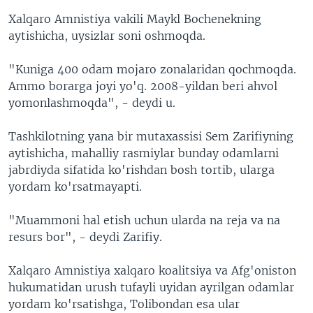
Xalqaro Amnistiya vakili Maykl Bochenekning
aytishicha, uysizlar soni oshmoqda.
"Kuniga 400 odam mojaro zonalaridan qochmoqda.
Ammo borarga joyi yo'q. 2008-yildan beri ahvol
yomonlashmoqda", - deydi u.
Tashkilotning yana bir mutaxassisi Sem Zarifiyning
aytishicha, mahalliy rasmiylar bunday odamlarni
jabrdiyda sifatida ko'rishdan bosh tortib, ularga
yordam ko'rsatmayapti.
"Muammoni hal etish uchun ularda na reja va na
resurs bor", - deydi Zarifiy.
Xalqaro Amnistiya xalqaro koalitsiya va Afg'oniston
hukumatidan urush tufayli uyidan ayrilgan odamlar
yordam ko'rsatishga, Tolibondan esa ular