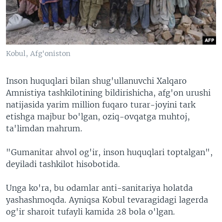
VIDEO
ODNOKLASSNIKI
XABARLAR SURATLARDA
TELEGRAM
TWITTER
Kobul, Afg'oniston
SOUNDCLOUD
VOA
Inson huquqlari bilan shug'ullanuvchi Xalqaro
Amnistiya tashkilotining bildirishicha, afg'on urushi
natijasida yarim million fuqaro turar-joyini tark
etishga majbur bo'lgan, oziq-ovqatga muhtoj,
ta'limdan mahrum.
"Gumanitar ahvol og'ir, inson huquqlari toptalgan",
deyiladi tashkilot hisobotida.
Unga ko'ra, bu odamlar anti-sanitariya holatda
yashashmoqda. Ayniqsa Kobul tevaragidagi lagerda
og'ir sharoit tufayli kamida 28 bola o'lgan.