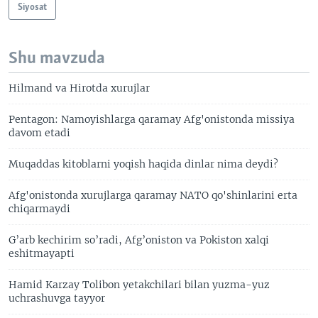
Siyosat
Shu mavzuda
Hilmand va Hirotda xurujlar
Pentagon: Namoyishlarga qaramay Afg'onistonda missiya
davom etadi
Muqaddas kitoblarni yoqish haqida dinlar nima deydi?
Afg'onistonda xurujlarga qaramay NATO qo'shinlarini erta
chiqarmaydi
G’arb kechirim so’radi, Afg’oniston va Pokiston xalqi
eshitmayapti
Hamid Karzay Tolibon yetakchilari bilan yuzma-yuz
uchrashuvga tayyor