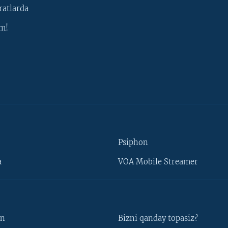
ratlarda
m!
Psiphon
a
VOA Mobile Streamer
un
Bizni qanday topasiz?