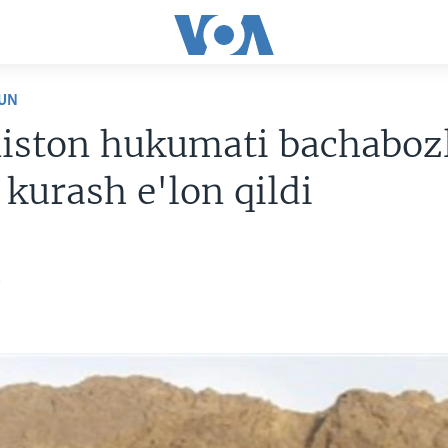
UN
niston hukumati bachaboz
 kurash e'lon qildi
5