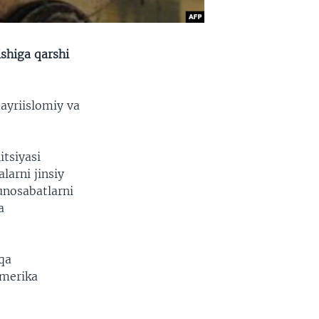
ishiga qarshi
'ayriislomiy va
tsiyasi
larni jinsiy
munosabatlarni
a
qa
Amerika