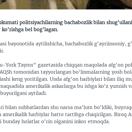
kumati politsiyachilarning bachabozlik bilan shug'ullan
r ko'rishga bel bog'lagan.
asi bayonotida aytilishicha, bachabozlik g'ayriinsoniy, g
ir.
u-York Tayms" gazetasida chiqqan maqolada afg'on poli
a AQSh tomonidan tayyorlangan bo'linmalarning yosh bola
rlashi keng yoritilgan. Unda afg'on harbiylari bilan iliq 
 maqsadida amerikalik askarlarga bu ishga ko'z yumish v
buyurilgani aytiladi.
ari bilan suhbatlardan shu narsa ma'lum bo'ldiki, buyruq
amerikalik harbiylar hatto tartibga chaqirilgan. Biroq 
 bunday holatlar o'rin olganini inkor etmoqda.