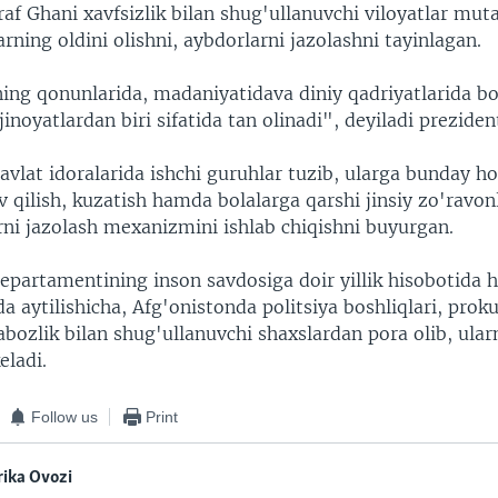
af Ghani xavfsizlik bilan shug'ullanuvchi viloyatlar mut
rning oldini olishni, aybdorlarni jazolashni tayinlagan.
ing qonunlarida, madaniyatidava diniy qadriyatlarida bol
 jinoyatlardan biri sifatida tan olinadi", deyiladi prezide
avlat idoralarida ishchi guruhlar tuzib, ularga bunday ho
v qilish, kuzatish hamda bolalarga qarshi jinsiy zo'ravon
rni jazolash mexanizmini ishlab chiqishni buyurgan. ​
epartamentining inson savdosiga doir yillik hisobotida 
da aytilishicha, Afg'onistonda politsiya boshliqlari, proku
abozlik bilan shug'ullanuvchi shaxslardan pora olib, ula
eladi.
Follow us
Print
ika Ovozi