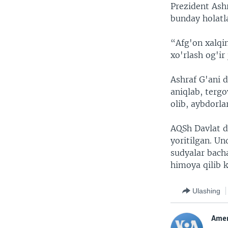
Prezident Ashr
bunday holatla
“Afg'on xalqin
xo'rlash og'ir
Ashraf G'ani d
aniqlab, tergo
olib, aybdorla
AQSh Davlat d
yoritilgan. Un
sudyalar bach
himoya qilib k
Ulashing
Amer