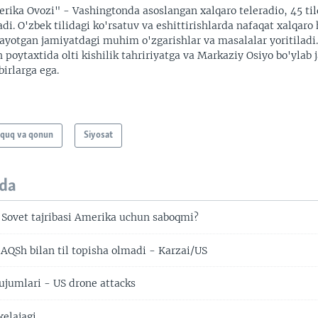
rika Ovozi" - Vashingtonda asoslangan xalqaro teleradio, 45 til
adi. O'zbek tilidagi ko'rsatuv va eshittirishlarda nafaqat xalqaro 
ayotgan jamiyatdagi muhim o'zgarishlar va masalalar yoritiladi
 poytaxtida olti kishilik tahririyatga va Markaziy Osiyo bo'ylab
irlarga ega.
quq va qonun
Siyosat
da
 Sovet tajribasi Amerika uchun saboqmi?
AQSh bilan til topisha olmadi - Karzai/US
jumlari - US drone attacks
kelajagi