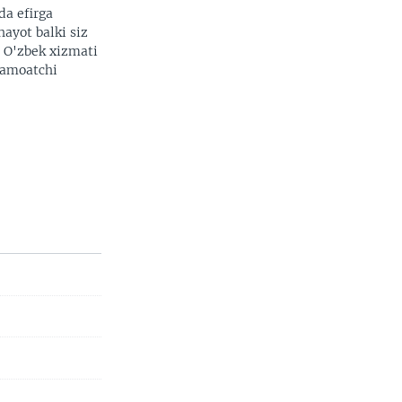
da efirga
hayot balki siz
. O'zbek xizmati
 jamoatchi