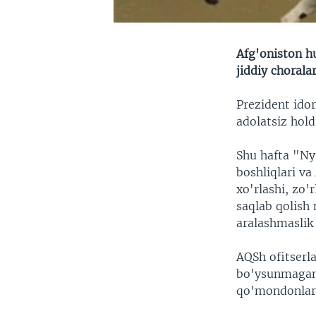
Afg'oniston hu
jiddiy chorala
Prezident idor
adolatsiz hold
Shu hafta "Ny
boshliqlari v
xo'rlashi, zo'
saqlab qolish
aralashmaslik 
AQSh ofitserl
bo'ysunmagan 
qo'mondonlari