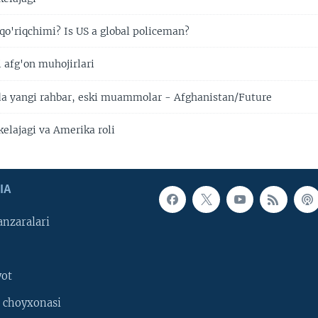
qo'riqchimi? Is US a global policeman?
 afg'on muhojirlari
a yangi rahbar, eski muammolar - Afghanistan/Future
elajagi va Amerika roli
IA
nzaralari
yot
 choyxonasi