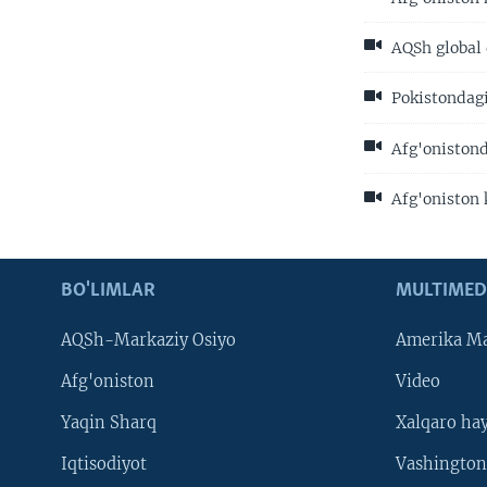
AQSh global 
Pokistondagi
Afg'onistond
Afg'oniston k
BO'LIMLAR
MULTIMED
AQSh-Markaziy Osiyo
Amerika Ma
Afg'oniston
Video
Yaqin Sharq
Xalqaro ha
Iqtisodiyot
Vashington