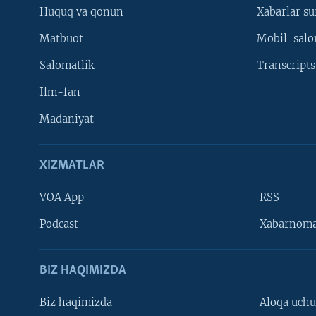
Huquq va qonun
Xabarlar su
Matbuot
Mobil-salo
Salomatlik
Transcripts
Ilm-fan
Madaniyat
XIZMATLAR
VOA App
RSS
Learning English
Podcast
Xabarnom
BIZ HAQIMIZDA
Biz haqimizda
Aloqa uch