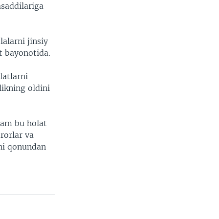
asaddilariga
alarni jinsiy
nt bayonotida.
latlarni
likning oldini
ham bu holat
rorlar va
rni qonundan