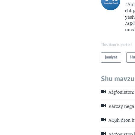
"Ame
chiq
yash
AQSh
muxb
This item is part of
Jamiyat
Hu
Shu mavzu
Afg'oniston:
Karzay nega 
AQSh dron hu
Afg'oniston 