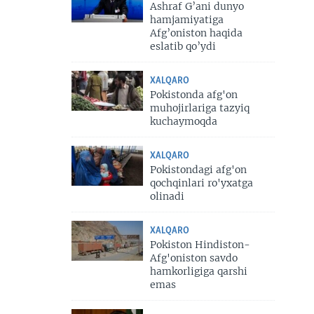
Ashraf G’ani dunyo
hamjamiyatiga
Afg’oniston haqida
eslatib qo’ydi
XALQARO
Pokistonda afg'on
muhojirlariga tazyiq
kuchaymoqda
XALQARO
Pokistondagi afg'on
qochqinlari ro'yxatga
olinadi
XALQARO
Pokiston Hindiston-
Afg'oniston savdo
hamkorligiga qarshi
emas