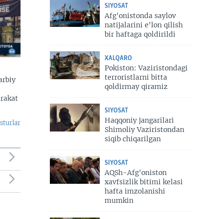
SIYOSAT
Afg'onistonda saylov
natijalarini e'lon qilish
bir haftaga qoldirildi
XALQARO
Pokiston: Vaziristondagi
terroristlarni bitta
arbiy
qoldirmay qiramiz
arakat
SIYOSAT
Haqqoniy jangarilari
sturlar
Shimoliy Vaziristondan
siqib chiqarilgan
SIYOSAT
AQSh-Afg'oniston
xavfsizlik bitimi kelasi
hafta imzolanishi
mumkin