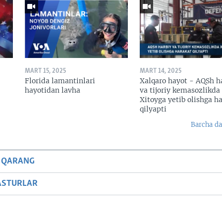
MART 15, 2025
MART 14, 2025
Florida lamantinlari
Xalqaro hayot - AQSh h
hayotidan lavha
va tijoriy kemasozlikda
Xitoyga yetib olishga h
qilyapti
Barcha da
 QARANG
ASTURLAR