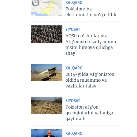
XALQARO
Pokiston: 63
ekstremistni yo'q qildik
SIYOSAT
AQSh qo'shinlarisiz
Afg'oniston zaif, ammo
o'zini himoya qilishga
shay
XALQARO
2015-yilda Afg'oniston
oldida muammo va
vazifalar talay
SIYOSAT
Pokiston afg’on
qochqinlarini vataniga
qaytaradi
XALQARO