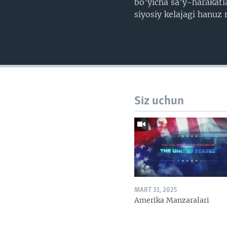
bo’yicha sa’y-harakatl
siyosiy kelajagi hanuz
Siz uchun
MART 31, 2025
Amerika Manzaralari