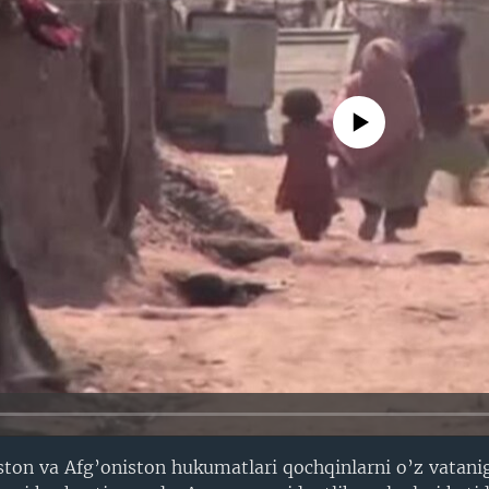
No media source currently avail
ston va Afg’oniston hukumatlari qochqinlarni o’z vatani