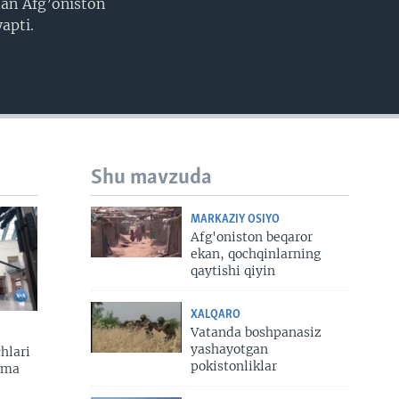
dan Afg’oniston
apti.
Shu mavzuda
MARKAZIY OSIYO
Afg'oniston beqaror
ekan, qochqinlarning
qaytishi qiyin
XALQARO
Vatanda boshpanasiz
yashayotgan
hlari
pokistonliklar
zma