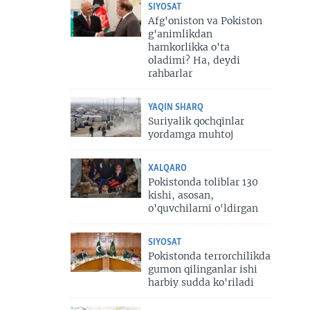
SIYOSAT
Afg'oniston va Pokiston
g'animlikdan
hamkorlikka o'ta
oladimi? Ha, deydi
rahbarlar
YAQIN SHARQ
Suriyalik qochqinlar
yordamga muhtoj
XALQARO
Pokistonda toliblar 130
kishi, asosan,
o'quvchilarni o'ldirgan
SIYOSAT
Pokistonda terrorchilikda
gumon qilinganlar ishi
harbiy sudda ko'riladi