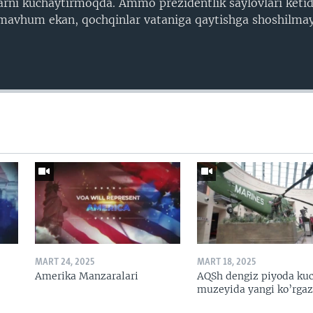
arni kuchaytirmoqda. Ammo prezidentlik saylovlari keti
 mavhum ekan, qochqinlar vataniga qaytishga shoshilmay
MART 24, 2025
MART 18, 2025
Amerika Manzaralari
AQSh dengiz piyoda kuc
muzeyida yangi ko’rga