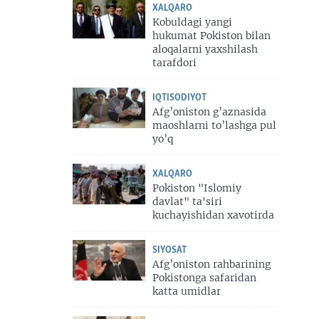
XALQARO
Kobuldagi yangi
hukumat Pokiston bilan
aloqalarni yaxshilash
tarafdori
IQTISODIYOT
Afg’oniston g’aznasida
maoshlarni to’lashga pul
yo’q
XALQARO
Pokiston "Islomiy
davlat" ta'siri
kuchayishidan xavotirda
SIYOSAT
Afg’oniston rahbarining
Pokistonga safaridan
katta umidlar