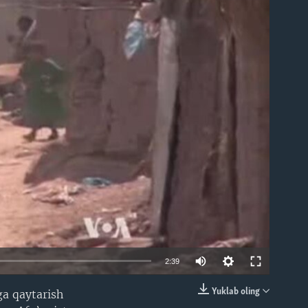
able
2:39
Yuklab oling
ga qaytarish
EMBED