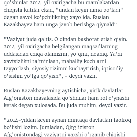
qo'shinlar 2014-yil oxirigacha bu mamlakatdan
chiqishi kutilar ekan, "undan keyin nima bo'ladi"
degan savol ko'pchilikning xayolida. Ruslan
Kazakbayev ham unga javob berishga qiynaldi:
"Vaziyat juda qaltis. Oldindan bashorat etish qiyin.
2014-yil oxirigacha belgilangan maqsadlarning
uddasidan chiqa olamizmi, yo'qmi, noaniq. Ya'ni
xavfsizlikni ta'minlash, mahalliy kuchlarni
tayyorlash, siyosiy tizimni kuchaytirish, iqtisodiy
o'sishni yo'lga qo'yish", - deydi vazir.
Ruslan Kazakbayevning aytishicha, yirik davlatlar
Afg'oniston masalasida qo'shnilar ham rol o'ynashi
kerak degan xulosada. Bu juda muhim, deydi vazir.
"2014-yildan keyin aynan mintaqa davlatlari faolroq
bo'lishi lozim. Jumladan, Qirg'iziston
Afg'onistondagi vaziyatni yaxshi o'rganib chiqishi