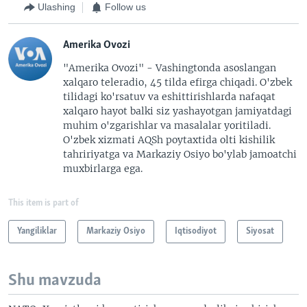
Ulashing
Follow us
Amerika Ovozi
"Amerika Ovozi" - Vashingtonda asoslangan
xalqaro teleradio, 45 tilda efirga chiqadi. O'zbek
tilidagi ko'rsatuv va eshittirishlarda nafaqat
xalqaro hayot balki siz yashayotgan jamiyatdagi
muhim o'zgarishlar va masalalar yoritiladi.
O'zbek xizmati AQSh poytaxtida olti kishilik
tahririyatga va Markaziy Osiyo bo'ylab jamoatchi
muxbirlarga ega.
This item is part of
Yangiliklar
Markaziy Osiyo
Iqtisodiyot
Siyosat
Shu mavzuda