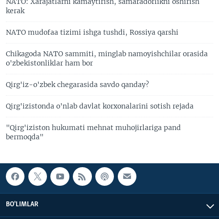
NATO: Xarajatlarni kamaytirish, samaradorlikni oshirish
kerak
NATO mudofaa tizimi ishga tushdi, Rossiya qarshi
Chikagoda NATO sammiti, minglab namoyishchilar orasida
o'zbekistonliklar ham bor
Qirg'iz-o'zbek chegarasida savdo qanday?
Qirg'izistonda o'nlab davlat korxonalarini sotish rejada
"Qirg'iziston hukumati mehnat muhojirlariga pand
bermoqda"
BO'LIMLAR