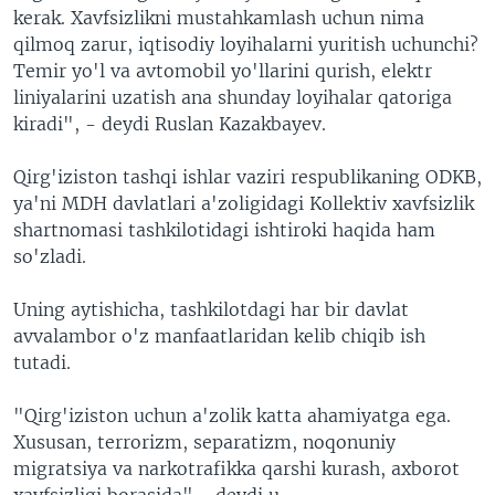
kerak. Xavfsizlikni mustahkamlash uchun nima
qilmoq zarur, iqtisodiy loyihalarni yuritish uchunchi?
Temir yo'l va avtomobil yo'llarini qurish, elektr
liniyalarini uzatish ana shunday loyihalar qatoriga
kiradi", - deydi Ruslan Kazakbayev.
Qirg'iziston tashqi ishlar vaziri respublikaning ODKB,
ya'ni MDH davlatlari a'zoligidagi Kollektiv xavfsizlik
shartnomasi tashkilotidagi ishtiroki haqida ham
so'zladi.
Uning aytishicha, tashkilotdagi har bir davlat
avvalambor o'z manfaatlaridan kelib chiqib ish
tutadi.
"Qirg'iziston uchun a'zolik katta ahamiyatga ega.
Xususan, terrorizm, separatizm, noqonuniy
migratsiya va narkotrafikka qarshi kurash, axborot
xavfsizligi borasida" - deydi u.