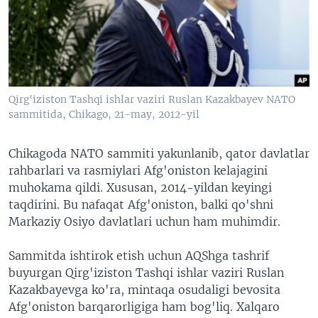
VIDEO
ODNOKLASSNIKI
XABARLAR SURATLARDA
TELEGRAM
TWITTER
SOUNDCLOUD
VOA
Qirg'iziston Tashqi ishlar vaziri Ruslan Kazakbayev NATO
sammitida, Chikago, 21-may, 2012-yil
Chikagoda NATO sammiti yakunlanib, qator davlatlar
rahbarlari va rasmiylari Afg'oniston kelajagini
muhokama qildi. Xususan, 2014-yildan keyingi
taqdirini. Bu nafaqat Afg'oniston, balki qo'shni
Markaziy Osiyo davlatlari uchun ham muhimdir.
Sammitda ishtirok etish uchun AQShga tashrif
buyurgan Qirg'iziston Tashqi ishlar vaziri Ruslan
Kazakbayevga ko'ra, mintaqa osudaligi bevosita
Afg'oniston barqarorligiga ham bog'liq. Xalqaro