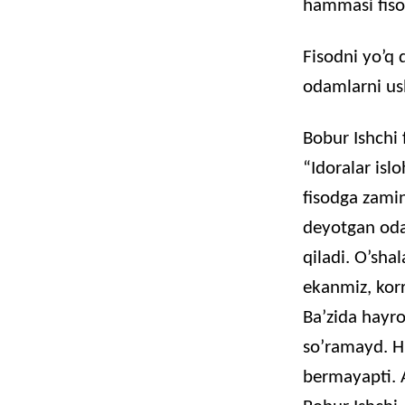
hammasi
fis
Fisodni
yo’q
odamlarni
us
Bobur Ishchi 
“Idoralar isl
fisodga zami
deyotgan oda
qiladi. O’shal
ekanmiz, kor
Ba’zida hayr
so’ramayd. H
bermayapti. A