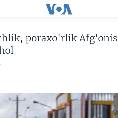
chlik, poraxo'rlik Afg'oni
 hol
r