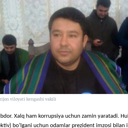
zijon viloyati kengashi vakili
bdor. Xalq ham korrupsiya uchun zamin yaratadi. H
llektiv) bo’lgani uchun odamlar prezident imzosi bilan 