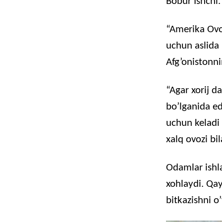
Bobur Ishchi.
“Amerika Ovoz
uchun aslida
Afg’onistonn
“Agar xorij da
bo’lganida ed
uchun keladi
xalq ovozi bi
Odamlar ishla
xohlaydi. Qay
bitkazishni o’