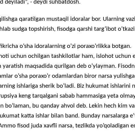
od
deyiladi
”, -
deydi
suhbatdosh
.
qilishga
qaratilgan
mustaqil
idoralar
bor.
Ularning
vaz
hlab
sudga
topshirish
,
fisodga
qarshi
targ’ibot
o’tkaz
fikricha o’sha idoralarning o’zi poraxo’rlikka botgan.
ohoti uchun ochilgan tashkilotlar ham, islohot uchun 
n yaratish maqsadida qurilgan deb o’ylayman. Fisodni
mlar o’sha poraxo’r odamlardan biror narsa yulishga
arning ishlariga sherik bo’ladi. Biz hukumat ishlarini 
rupsiya keng tarqalgani sabab hammasiga yeta olma
on bo’laman, bu qanday ahvol deb. Lekin hech kim va
ukumat katta ishlar bilan band. Bunday narsalarga e’
mmo fisod juda xavfli narsa, tezlikda yo’qoladigan e