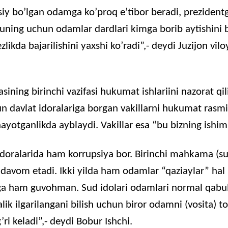
iy bo’lgan odamga ko’proq e’tibor beradi, prezidentg
uning uchun odamlar dardlari kimga borib aytishini b
ezlikda bajarilishini yaxshi ko’radi”,- deydi Juzijon viloy
asining birinchi vazifasi hukumat ishlariini nazorat qi
un davlat idoralariga borgan vakillarni hukumat rasmi
hayotganlikda ayblaydi. Vakillar esa “bu bizning ishim
doralarida ham korrupsiya bor. Birinchi mahkama (s
 davom etadi. Ikki yilda ham odamlar “qaziaylar” hal
a ham guvohman. Sud idolari odamlari normal qabul
alik ilgarilangani bilish uchun biror odamni (vosita) t
’ri keladi”,- deydi Bobur Ishchi.