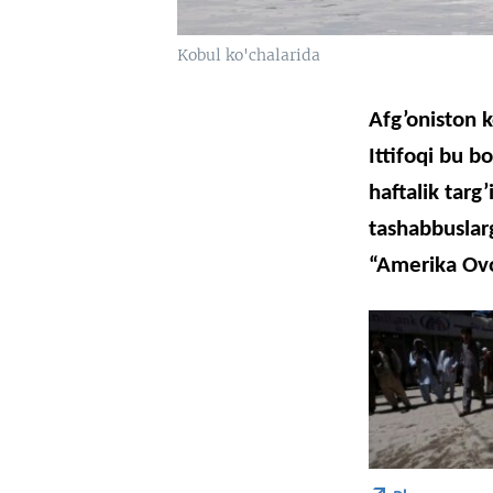
Kobul ko'chalarida
Afg’oniston
k
Ittifoqi
bu
bo
haftalik
targ’
tashabbuslar
“Amerika
Ov