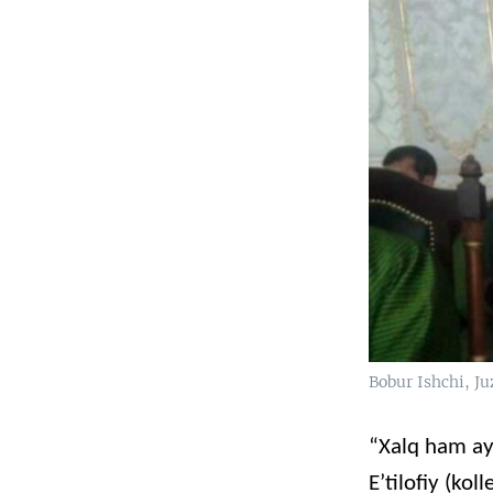
Bobur Ishchi, Ju
“Xalq ham ay
E’tilofiy (ko