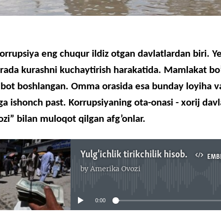
orrupsiya
eng
chuqur
ildiz
otgan
davlatlardan
biri
.
Y
rada
kurashni
kuchaytirish
harakatida
.
Mamlakat
bo
ibot
boshlangan
.
Omma
orasida
esa
bunday
loyiha
v
ga
ishonch
past.
Korrupsiyaning
ota-onasi
-
xorij
davl
ozi
”
bilan
muloqot
qilgan
afg’onlar
.
Yulg'ichlik tirikchilik hisoblangan jamiyatda korrupsiyani yengish mumkinmi?
EMB
by
Amerika Ovozi
No media source currently available
0:00