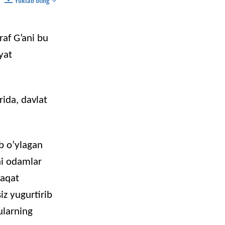
Yuklab oling
SHARE
raf
G’ani
bu
yat
rida
,
davlat
b
o’ylagan
i
odamlar
faqat
iz
yugurtirib
ularning