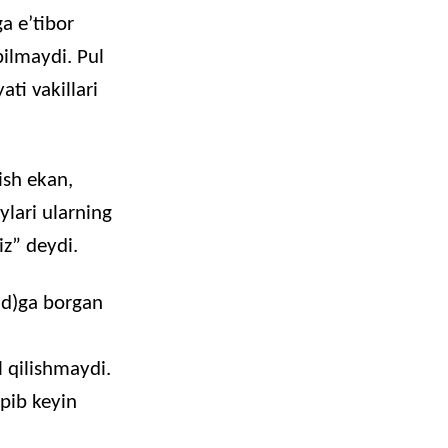
a e’tibor
ilmaydi. Pul
ati vakillari
lish ekan,
ylari ularning
iz” deydi.
ud)ga borgan
 qilishmaydi.
opib keyin