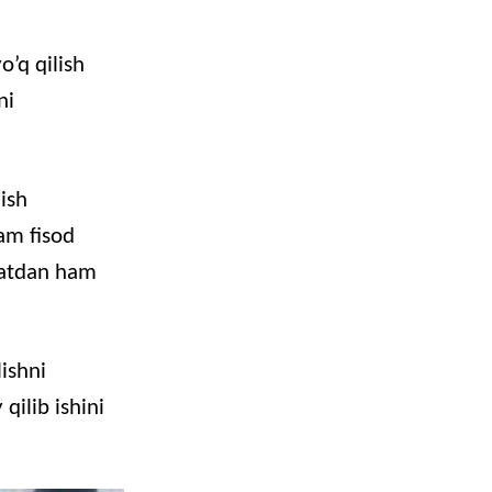
o’q qilish
ni
lish
ham fisod
qatdan ham
lishni
qilib ishini