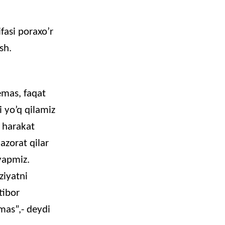
ifasi
poraxo’r
ish
.
emas, faqat
 yo’q qilamiz
 harakat
nazorat qilar
yapmiz.
ziyatni
tibor
mas”,- deydi