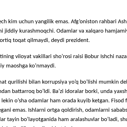
EMBED
ech
kim
uchun
yangilik
emas
.
Afg’oniston
rahbari
Ash
hi
jiddiy
kurashmoqchi
.
Odamlar
va
xalqaro
hamjami
ortiq
toqat
qilmaydi
,
deydi
prezident
.
tining
viloyat
vakillari
sho’rosi
raisi
Bobur
Ishchi
naza
iy
maoshga
ko’nmaydi
.
mat
qurilishi
bilan
korrupsiya
yo’q
bo’lishi
mumkin
de
ndan
battarroq
bo’ldi
.
Ba’zi
idoralar
borki
,
unda
yaxsh
,
lekin
o’sha
odamlar
ham
orada
kuyib
ketgan
.
Fisod
egani
emas
.
Ishlarni
ortga
qoldirish
,
odamlarni
sababs
ar
tayin
bo’layotganida
ham
aralashuvlar
bo’ladi
,
sh