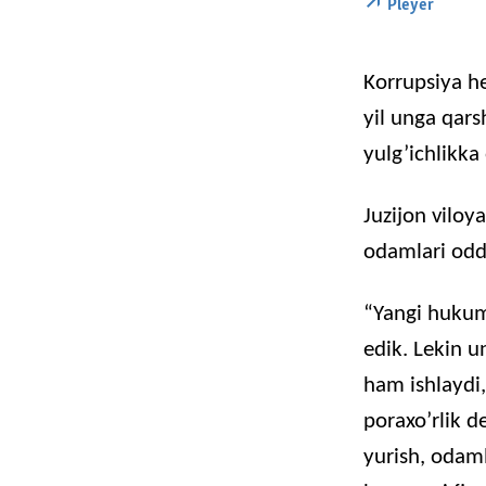
Pleyer
Korrupsiya
h
yil
unga
qars
yulg’ichlikka
Juzijon
viloya
odamlari
odd
“
Yangi
huku
edik
.
Lekin
u
ham
ishlaydi
poraxo’rlik
d
yurish
,
odaml