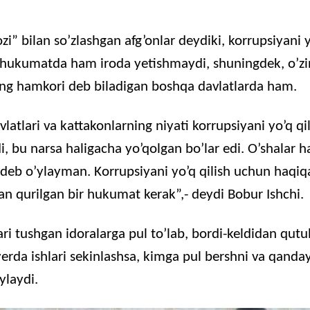
i” bilan so’zlashgan afg’onlar deydiki, korrupsiyani y
 hukumatda ham iroda yetishmaydi, shuningdek, o’zi
ing hamkori deb biladigan boshqa davlatlarda ham.
vlatlari va kattakonlarning niyati korrupsiyani yo’q qi
i, bu narsa haligacha yo’qolgan bo’lar edi. O’shalar 
 deb o’ylayman. Korrupsiyani yo’q qilish uchun haqi
lan qurilgan bir hukumat kerak”,- deydi Bobur Ishchi.
ri tushgan idoralarga pul to’lab, bordi-keldidan qutu
erda ishlari sekinlashsa, kimga pul bershni va qanday 
ylaydi.