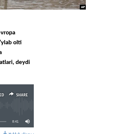
evropa
’ylab
olti
a
atlari
,
deydi
ED
SHARE
8:41