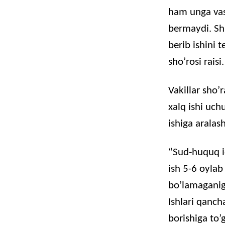
ham unga vas
bermaydi. Sh
berib ishini t
sho’rosi raisi.
Vakillar sho’r
xalq ishi uch
ishiga aralas
“Sud-huquq i
ish 5-6 oylab
bo’lamaganig
Ishlari qanch
borishiga to’g