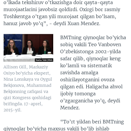
o’lkada tekshiruv o’tkazishga doir qayta-qayta
murojaatlarini javobsiz qoldirdi. Oxirgi bor rasmiy
Toshkentga o’tgan yili murojaat qilgan bo’lsam,
hanuz javob yo’q”, - deydi Xuan Mendez.
BMTning qiynoqlar bo’yicha
sobiq vakili Teo Vanboven
O’zbekistonga 2002-yilda
safar qilib, qiynoqlar keng
ko’lamli va sistematik
Allison Gill, Markaziy
ravishda amalga
Osiyo bo'yicha ekspert,
oshirilayotganini ovoza
Nina Lonskaya va Oygul
Bekjonova, Muhammad
qilgan edi. Haligacha ahvol
Bekjonning rafiqasi va
ijobiy tomonga
qizi Kongress qoshidagi
o’zgarganicha yo’q, deydi
brifingda. 17-aprel,
Mendez.
2015-yil.
“To’rt yildan beri BMTning
qiynoqlar bo’yicha maxsus vakili bo’lib ishlab