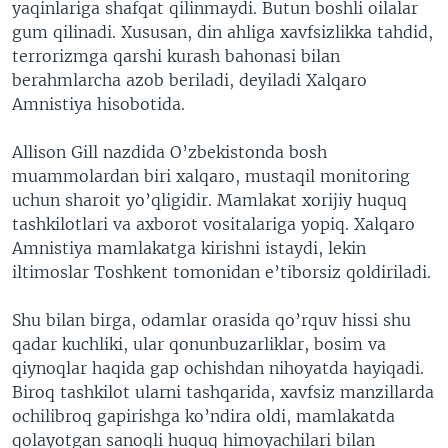
yaqinlariga shafqat qilinmaydi. Butun boshli oilalar
gum qilinadi. Xususan, din ahliga xavfsizlikka tahdid,
terrorizmga qarshi kurash bahonasi bilan
berahmlarcha azob beriladi, deyiladi Xalqaro
Amnistiya hisobotida.
Allison Gill nazdida O’zbekistonda bosh
muammolardan biri xalqaro, mustaqil monitoring
uchun sharoit yo’qligidir. Mamlakat xorijiy huquq
tashkilotlari va axborot vositalariga yopiq. Xalqaro
Amnistiya mamlakatga kirishni istaydi, lekin
iltimoslar Toshkent tomonidan e’tiborsiz qoldiriladi.
Shu bilan birga, odamlar orasida qo’rquv hissi shu
qadar kuchliki, ular qonunbuzarliklar, bosim va
qiynoqlar haqida gap ochishdan nihoyatda hayiqadi.
Biroq tashkilot ularni tashqarida, xavfsiz manzillarda
ochilibroq gapirishga ko’ndira oldi, mamlakatda
qolayotgan sanoqli huquq himoyachilari bilan