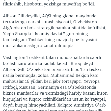
fikrlashib, hisobotni yozishga muvaffaq bo’ldi.
Allison Gill deydiki, AQShning global maydonda
terrorizmga qarshi kurash siyosati, O’zbekiston
Afg’oniston bois strategik hamkor sifatida ko’rilishi,
Yaqin Sharqda “Islomiy davlat” guruhining
faollashgani Toshkentning mavjud pozitsiyasini
mustahkamlashga xizmat qilmoqda.
Vashington Toshkent bilan munosabatlarda sabrli
bo’lish zaruratini ta’kidlab keladi. Biroq, deydi
Allison Gill, O’zbekiston bilan sabrli bo’lish teskari
natija bermoqda, xolos. Muhammad Bekjon kabi
mahbuslar 16 yildan beri jabr tortayapti. Yevropa
Ittifoqi, xususan, Germaniya esa O’zbekistonda
biznes manfaatlar va Termizdagi harbiy bazani inson
huquqlari va fuqaro erkinliklaridan ustun ko’rayapti,
deydi huquq himoyachilari. Xalqaro Amnistiya G’arb
O’zbekiston bilan qaysi mavzuda muzokaralar olib