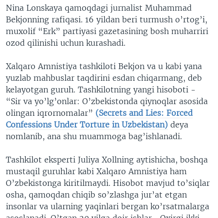
Nina Lonskaya qamoqdagi jurnalist Muhammad
Bekjonning rafiqasi. 16 yildan beri turmush o’rtog’i,
muxolif “Erk” partiyasi gazetasining bosh muharriri
ozod qilinishi uchun kurashadi.
Xalqaro Amnistiya tashkiloti Bekjon va u kabi yana
yuzlab mahbuslar taqdirini esdan chiqarmang, deb
kelayotgan guruh. Tashkilotning yangi hisoboti -
“Sir va yo’lg’onlar: O’zbekistonda qiynoqlar asosida
olingan iqrornomalar”
(Secrets and Lies: Forced
Confessions Under Torture in Uzbekistan)
deya
nomlanib, ana shu muammoga bag’ishlanadi.
Tashkilot eksperti Juliya Xollning aytishicha, boshqa
mustaqil guruhlar kabi Xalqaro Amnistiya ham
O’zbekistonga kiritilmaydi. Hisobot mavjud to’siqlar
osha, qamoqdan chiqib so’zlashga jur’at etgan
insonlar va ularning yaqinlari bergan ko’rsatmalarga
asoslanadi. O’tgan 20 yilga doir ishlar… Oxirgi ikki