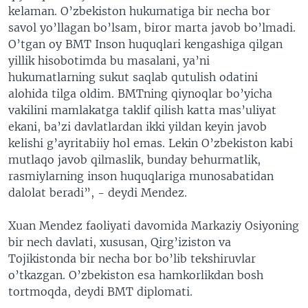
kelaman. O’zbekiston hukumatiga bir necha bor
savol yo’llagan bo’lsam, biror marta javob bo’lmadi.
O’tgan oy BMT Inson huquqlari kengashiga qilgan
yillik hisobotimda bu masalani, ya’ni
hukumatlarning sukut saqlab qutulish odatini
alohida tilga oldim. BMTning qiynoqlar bo’yicha
vakilini mamlakatga taklif qilish katta mas’uliyat
ekani, ba’zi davlatlardan ikki yildan keyin javob
kelishi g’ayritabiiy hol emas. Lekin O’zbekiston kabi
mutlaqo javob qilmaslik, bunday behurmatlik,
rasmiylarning inson huquqlariga munosabatidan
dalolat beradi”, - deydi Mendez.
Xuan Mendez faoliyati davomida Markaziy Osiyoning
bir nech davlati, xususan, Qirg’iziston va
Tojikistonda bir necha bor bo’lib tekshiruvlar
o’tkazgan. O’zbekiston esa hamkorlikdan bosh
tortmoqda, deydi BMT diplomati.