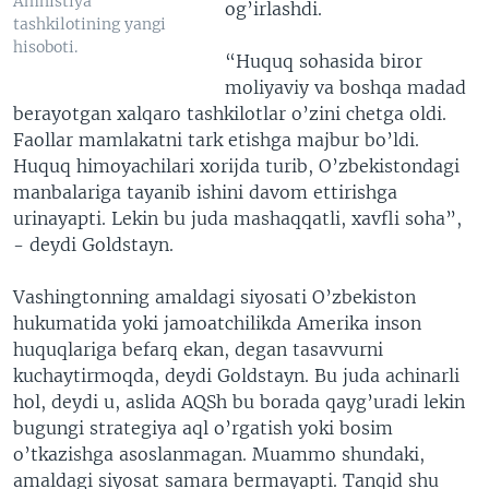
Amnistiya
og’irlashdi.
tashkilotining yangi
hisoboti.
“Huquq sohasida biror
moliyaviy va boshqa madad
berayotgan xalqaro tashkilotlar o’zini chetga oldi.
Faollar mamlakatni tark etishga majbur bo’ldi.
Huquq himoyachilari xorijda turib, O’zbekistondagi
manbalariga tayanib ishini davom ettirishga
urinayapti. Lekin bu juda mashaqqatli, xavfli soha”,
- deydi Goldstayn.
Vashingtonning amaldagi siyosati O’zbekiston
hukumatida yoki jamoatchilikda Amerika inson
huquqlariga befarq ekan, degan tasavvurni
kuchaytirmoqda, deydi Goldstayn. Bu juda achinarli
hol, deydi u, aslida AQSh bu borada qayg’uradi lekin
bugungi strategiya aql o’rgatish yoki bosim
o’tkazishga asoslanmagan. Muammo shundaki,
amaldagi siyosat samara bermayapti. Tanqid shu