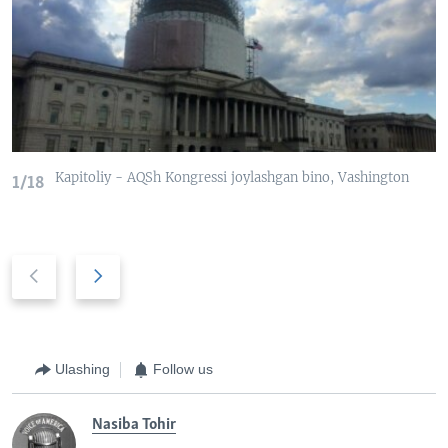
Kapitoliy - AQSh Kongressi joylashgan bino, Vashington
1/18
P
N
r
e
e
x
v
t
i
s
Ulashing
Follow us
o
l
u
i
Nasiba Tohir
s
d