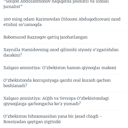
"Solijon Abdurahmonov haqiqatda jasoratli va irodali
jurnalist"
200 ming odam Karimovdan Dilorom Abduqodirovani ozod
etishni so'ramoqda
Bobomurod Razzoqov qattiq jarohatlangan
Xayrulla Hamidovning ozod qilinishi siyosiy o'zgarishdan
darakmi?
Xalqaro amnistiya: O'zbekiston hamon qiynoqlar makoni
O'zbekistonda korrupsiyaga qarshi real kurash qachon
boshlanadi?
Xalqaro amnistiya: AQSh va Yevropa O'zbekistondagi
qiynoqlarga qachongacha ko'z yumadi?
O'zbekiston hibsxonasidan yana bir jasad chiqdi -
Rossiyadan qaytgan yigitniki