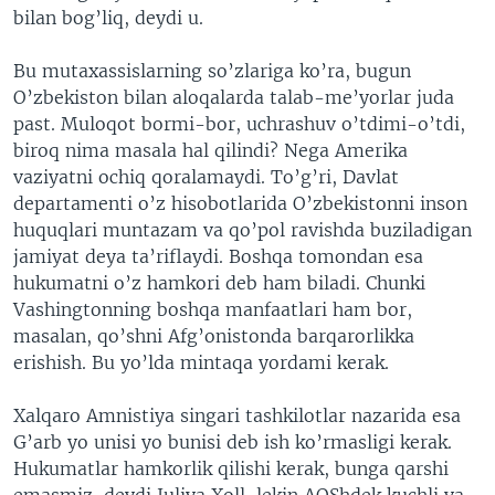
bilan bog’liq, deydi u.
Bu mutaxassislarning so’zlariga ko’ra, bugun
O’zbekiston bilan aloqalarda talab-me’yorlar juda
past. Muloqot bormi-bor, uchrashuv o’tdimi-o’tdi,
biroq nima masala hal qilindi? Nega Amerika
vaziyatni ochiq qoralamaydi. To’g’ri, Davlat
departamenti o’z hisobotlarida O’zbekistonni inson
huquqlari muntazam va qo’pol ravishda buziladigan
jamiyat deya ta’riflaydi. Boshqa tomondan esa
hukumatni o’z hamkori deb ham biladi. Chunki
Vashingtonning boshqa manfaatlari ham bor,
masalan, qo’shni Afg’onistonda barqarorlikka
erishish. Bu yo’lda mintaqa yordami kerak.
Xalqaro Amnistiya singari tashkilotlar nazarida esa
G’arb yo unisi yo bunisi deb ish ko’rmasligi kerak.
Hukumatlar hamkorlik qilishi kerak, bunga qarshi
emasmiz, deydi Juliya Xoll, lekin AQShdek kuchli va