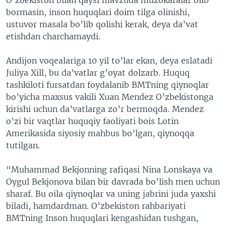
bormasin, inson huquqlari doim tilga olinishi,
ustuvor masala bo’lib qolishi kerak, deya da’vat
etishdan charchamaydi.
Andijon voqealariga 10 yil to’lar ekan, deya eslatadi
Juliya Xill, bu da’vatlar g’oyat dolzarb. Huquq
tashkiloti fursatdan foydalanib BMTning qiynoqlar
bo’yicha maxsus vakili Xuan Mendez O’zbekistonga
kirishi uchun da’vatlarga zo’r bermoqda. Mendez
o’zi bir vaqtlar huquqiy faoliyati bois Lotin
Amerikasida siyosiy mahbus bo’lgan, qiynoqqa
tutilgan.
“Muhammad Bekjonning rafiqasi Nina Lonskaya va
Oygul Bekjonova bilan bir davrada bo’lish men uchun
sharaf. Bu oila qiynoqlar va uning jabrini juda yaxshi
biladi, hamdardman. O’zbekiston rahbariyati
BMTning Inson huquqlari kengashidan tushgan,