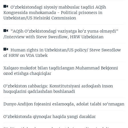
O'zbekistondagi siyosiy mahbuslar taqdiri AQSh
Kongressida muhokamada - Political prisoners in
Uzbekistan/US Helsinki Commission
"AQSh O'zbekistondagi vaziyatga ko'z yuma olmaydi"
/Interview with Steve Swerdlow, HRW Uzbekistan
Human rights in Uzbekistan/US policy/ Steve Swerdlow
of HRW on VOA Uzbek
Xalqaro mukofot bilan taqdirlangan Muhammad Bekjonni
ozod etishga chaqiriqlar
O'zbekiston rahbariga: Konstitutsiyani ardoqlash inson
huquqlarini qadrlashdan boshlanadi
Dunyo Andijon fojeasini eslamoqda, adolat talabi so'nmagan
O'zbekistonda qiynoqlar haqida yangi daraklar