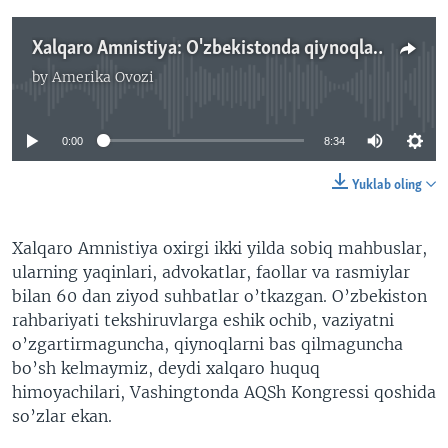
Xalqaro Amnistiya: O'zbekistonda qiynoqlar davom etayapti, G'arb nega jim? - Nasiba Tohir
by
Amerika Ovozi
No media source currently available
0:00
8:34
Yuklab oling
Xalqaro Amnistiya oxirgi ikki yilda sobiq mahbuslar,
ularning yaqinlari, advokatlar, faollar va rasmiylar
bilan 60 dan ziyod suhbatlar o’tkazgan. O’zbekiston
rahbariyati tekshiruvlarga eshik ochib, vaziyatni
o’zgartirmaguncha, qiynoqlarni bas qilmaguncha
bo’sh kelmaymiz, deydi xalqaro huquq
himoyachilari, Vashingtonda AQSh Kongressi qoshida
so’zlar ekan.