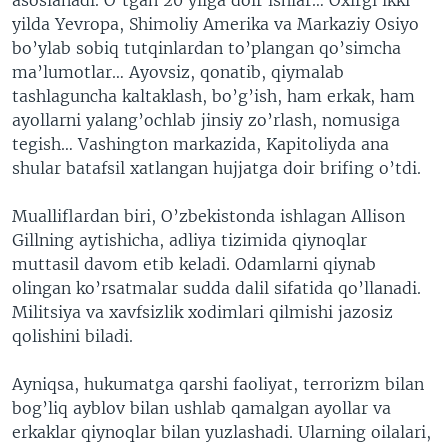
yilda Yevropa, Shimoliy Amerika va Markaziy Osiyo
bo’ylab sobiq tutqinlardan to’plangan qo’simcha
ma’lumotlar… Ayovsiz, qonatib, qiymalab
tashlaguncha kaltaklash, bo’g’ish, ham erkak, ham
ayollarni yalang’ochlab jinsiy zo’rlash, nomusiga
tegish… Vashington markazida, Kapitoliyda ana
shular batafsil xatlangan hujjatga doir brifing o’tdi.
Mualliflardan biri, O’zbekistonda ishlagan Allison
Gillning aytishicha, adliya tizimida qiynoqlar
muttasil davom etib keladi. Odamlarni qiynab
olingan ko’rsatmalar sudda dalil sifatida qo’llanadi.
Militsiya va xavfsizlik xodimlari qilmishi jazosiz
qolishini biladi.
Ayniqsa, hukumatga qarshi faoliyat, terrorizm bilan
bog’liq ayblov bilan ushlab qamalgan ayollar va
erkaklar qiynoqlar bilan yuzlashadi. Ularning oilalari,