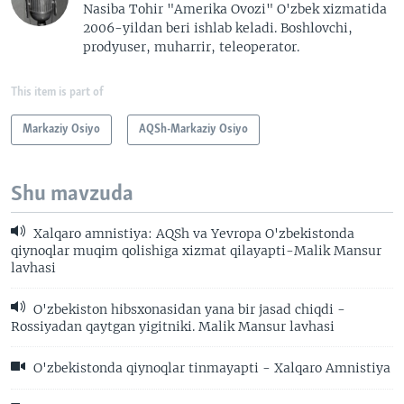
s
e
Nasiba Tohir "Amerika Ovozi" O'zbek xizmatida
2006-yildan beri ishlab keladi. Boshlovchi,
l
prodyuser, muharrir, teleoperator.
i
d
e
This item is part of
Markaziy Osiyo
AQSh-Markaziy Osiyo
Shu mavzuda
Xalqaro amnistiya: AQSh va Yevropa O'zbekistonda
qiynoqlar muqim qolishiga xizmat qilayapti-Malik Mansur
lavhasi
O'zbekiston hibsxonasidan yana bir jasad chiqdi -
Rossiyadan qaytgan yigitniki. Malik Mansur lavhasi
O'zbekistonda qiynoqlar tinmayapti - Xalqaro Amnistiya