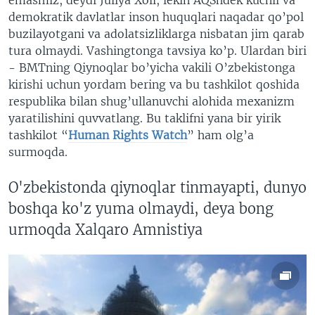
demokratik davlatlar inson huquqlari naqadar qo’pol
buzilayotgani va adolatsizliklarga nisbatan jim qarab
tura olmaydi. Vashingtonga tavsiya ko’p. Ulardan biri
- BMTning Qiynoqlar bo’yicha vakili O’zbekistonga
kirishi uchun yordam bering va bu tashkilot qoshida
respublika bilan shug’ullanuvchi alohida mexanizm
yaratilishini quvvatlang. Bu taklifni yana bir yirik
tashkilot “
Human Rights Watch
” ham olg’a
surmoqda.
O'zbekistonda qiynoqlar tinmayapti, dunyo
boshqa ko'z yuma olmaydi, deya bong
urmoqda Xalqaro Amnistiya