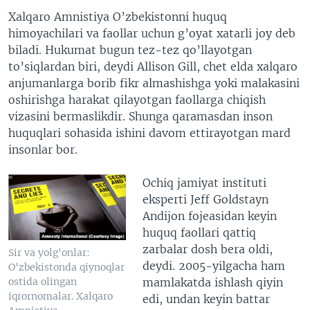
Xalqaro Amnistiya O’zbekistonni huquq
himoyachilari va faollar uchun g’oyat xatarli joy deb
biladi. Hukumat bugun tez-tez qo’llayotgan
to’siqlardan biri, deydi Allison Gill, chet elda xalqaro
anjumanlarga borib fikr almashishga yoki malakasini
oshirishga harakat qilayotgan faollarga chiqish
vizasini bermaslikdir. Shunga qaramasdan inson
huquqlari sohasida ishini davom ettirayotgan mard
insonlar bor.
Ochiq jamiyat instituti
eksperti Jeff Goldstayn
Andijon fojeasidan keyin
huquq faollari qattiq
zarbalar dosh bera oldi,
Sir va yolg'onlar:
deydi. 2005-yilgacha ham
O'zbekistonda qiynoqlar
mamlakatda ishlash qiyin
ostida olingan
iqrornomalar. Xalqaro
edi, undan keyin battar