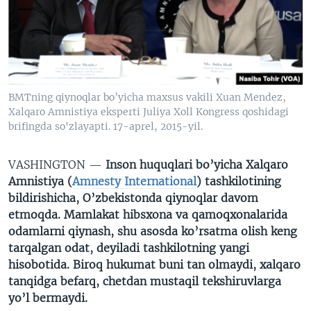
VIDEO
ODNOKLASSNIKI
XABARLAR SURATLARDA
TELEGRAM
TWITTER
SOUNDCLOUD
VOA
BMTning qiynoqlar bo’yicha maxsus vakili Xuan Mendez,
Xalqaro Amnistiya eksperti Juliya Xoll Kongress qoshidagi
brifingda so'zlayapti. 17-aprel, 2015-yil.
VASHINGTON —
Inson huquqlari bo’yicha Xalqaro
Amnistiya (
Amnesty International
) tashkilotining
bildirishicha, O’zbekistonda qiynoqlar davom
etmoqda. Mamlakat hibsxona va qamoqxonalarida
odamlarni qiynash, shu asosda ko’rsatma olish keng
tarqalgan odat, deyiladi tashkilotning yangi
hisobotida. Biroq hukumat buni tan olmaydi, xalqaro
tanqidga befarq, chetdan mustaqil tekshiruvlarga
yo’l bermaydi.