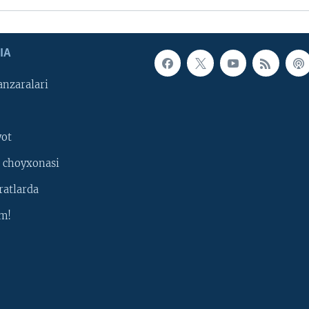
IA
nzaralari
yot
 choyxonasi
ratlarda
m!