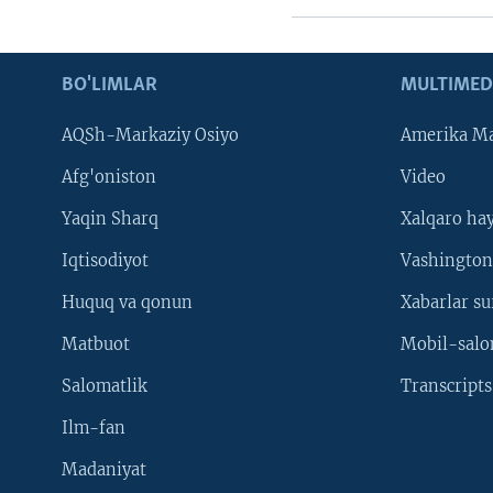
BO'LIMLAR
MULTIMED
AQSh-Markaziy Osiyo
Amerika Ma
Afg'oniston
Video
Yaqin Sharq
Xalqaro ha
Iqtisodiyot
Vashington
Huquq va qonun
Xabarlar su
Matbuot
Mobil-salo
Salomatlik
Transcripts
Ilm-fan
Madaniyat