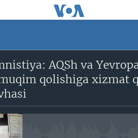
SUBSCRIBE
mnistiya: AQSh va Yevrop
Obuna bo'ling
 muqim qolishiga xizmat q
vhasi