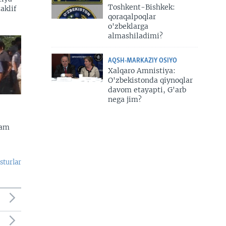
Toshkent-Bishkek:
aklif
qoraqalpoqlar
o'zbeklarga
almashiladimi?
AQSH-MARKAZIY OSIYO
Xalqaro Amnistiya:
O'zbekistonda qiynoqlar
davom etayapti, G'arb
nega jim?
dam
sturlar