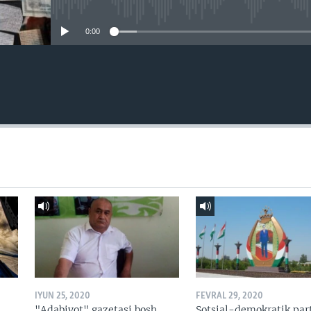
No media source currently avail
0:00
IYUN 25, 2020
FEVRAL 29, 2020
"Adabiyot" gazetasi bosh
Sotsial-demokratik par