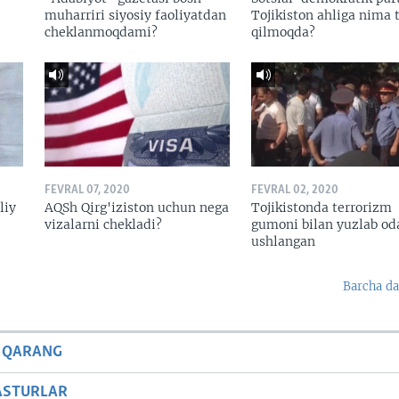
muharriri siyosiy faoliyatdan
Tojikiston ahliga nima t
cheklanmoqdami?
qilmoqda?
FEVRAL 07, 2020
FEVRAL 02, 2020
liy
AQSh Qirg'iziston uchun nega
Tojikistonda terrorizm
vizalarni chekladi?
gumoni bilan yuzlab o
ushlangan
Barcha da
 QARANG
ASTURLAR