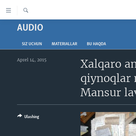
Bosh
sahifaga
boring
Qidiruv
Boshiga
AUDIO
BOSH SAHIFA
qayting
AMERIKA
Qidiruvga
SIZ UCHUN
MATERIALLAR
BU HAQDA
o'ting
MARKAZIY OSIYO
Aprel 14, 2015
Xalqaro a
XALQARO
VATANDOSHLAR
qiynoqlar
MULTIMEDIA
Mansur la
IJTIMOIY TARMOQLAR
AMERIKA MANZARALARI
INGLIZ TILI DARSLARI
XALQARO HAYOT
FACEBOOK
EDITORIAL
VASHINGTON CHOYXONASI
YOUTUBE
Ulashing
MOBIL-SALOM!
INSTAGRAM