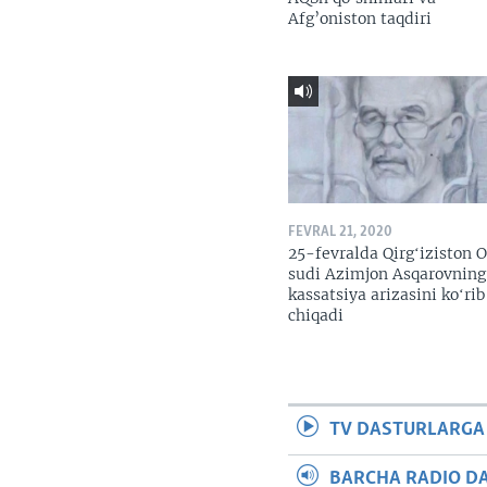
Afg’oniston taqdiri
FEVRAL 21, 2020
25-fevralda Qirgʻiziston O
sudi Azimjon Asqarovning
kassatsiya arizasini koʻrib
chiqadi
TV DASTURLARGA
BARCHA RADIO D