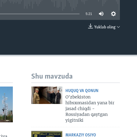
able
5:21
Yuklab oling
EMBED
Shu mavzuda
HUQUQ VA QONUN
O'zbekiston
hibsxonasidan yana bir
jasad chiqdi -
Rossiyadan qaytgan
yigitniki
MARKAZIY OSIYO
tiya