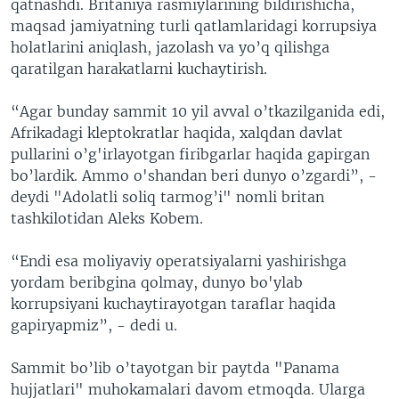
qatnashdi. Britaniya rasmiylarining bildirishicha,
maqsad jamiyatning turli qatlamlaridagi korrupsiya
holatlarini aniqlash, jazolash va yo’q qilishga
qaratilgan harakatlarni kuchaytirish.
“Agar bunday sammit 10 yil avval o’tkazilganida edi,
Afrikadagi kleptokratlar haqida, xalqdan davlat
pullarini o’g'irlayotgan firibgarlar haqida gapirgan
bo’lardik. Ammo o'shandan beri dunyo o’zgardi”, -
deydi "Adolatli soliq tarmog’i" nomli britan
tashkilotidan Aleks Kobem.
“Endi esa moliyaviy operatsiyalarni yashirishga
yordam beribgina qolmay, dunyo bo'ylab
korrupsiyani kuchaytirayotgan taraflar haqida
gapiryapmiz”, - dedi u.
Sammit bo’lib o’tayotgan bir paytda "Panama
hujjatlari" muhokamalari davom etmoqda. Ularga