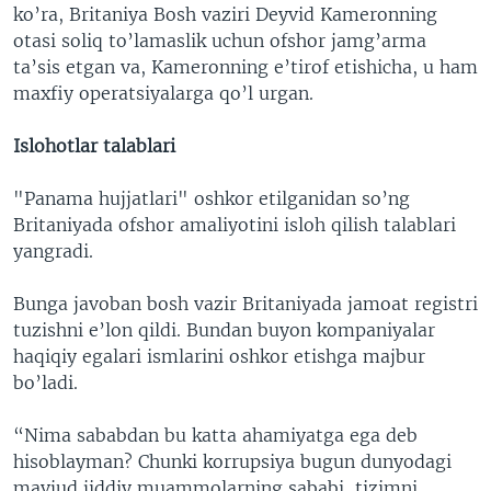
ko’ra, Britaniya Bosh vaziri Deyvid Kameronning
otasi soliq to’lamaslik uchun ofshor jamg’arma
ta’sis etgan va, Kameronning e’tirof etishicha, u ham
maxfiy operatsiyalarga qo’l urgan.
Islohotlar talablari
"Panama hujjatlari" oshkor etilganidan so’ng
Britaniyada ofshor amaliyotini isloh qilish talablari
yangradi.
Bunga javoban bosh vazir Britaniyada jamoat registri
tuzishni e’lon qildi. Bundan buyon kompaniyalar
haqiqiy egalari ismlarini oshkor etishga majbur
bo’ladi.
“Nima sababdan bu katta ahamiyatga ega deb
hisoblayman? Chunki korrupsiya bugun dunyodagi
mavjud jiddiy muammolarning sababi, tizimni