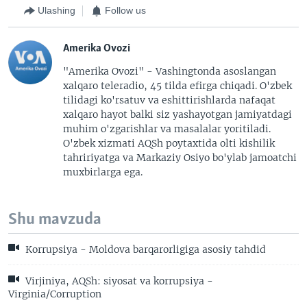
Ulashing
Follow us
Amerika Ovozi
"Amerika Ovozi" - Vashingtonda asoslangan
xalqaro teleradio, 45 tilda efirga chiqadi. O'zbek
tilidagi ko'rsatuv va eshittirishlarda nafaqat
xalqaro hayot balki siz yashayotgan jamiyatdagi
muhim o'zgarishlar va masalalar yoritiladi.
O'zbek xizmati AQSh poytaxtida olti kishilik
tahririyatga va Markaziy Osiyo bo'ylab jamoatchi
muxbirlarga ega.
Shu mavzuda
Korrupsiya - Moldova barqarorligiga asosiy tahdid
Virjiniya, AQSh: siyosat va korrupsiya -
Virginia/Corruption