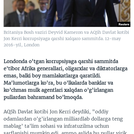
VIDEO
ODNOKLASSNIKI
XABARLAR SURATLARDA
TELEGRAM
TWITTER
Britaniya Bosh vaziri Deyvid Kameron va AQSh Davlat kotibi
SOUNDCLOUD
VOA
Jon Kerri korrupsiyaga qarshi xalqaro sammitda. 12-may
2016-yil, London
Londonda o'tgan korrupsiyaga qarshi sammitda
e’tibor Afrika generallari, oligarxlar va diktatorlarga
emas, balki boy mamlakatlarga qaratildi.
Ma'lumotlarga ko'ra, bu o’lkalarda banklar va
ko’chmas mulk agentlari xalqdan o’g'irlangan
pullardan bahramand bo’lmoqda.
AQSh Davlat kotibi Jon Kerri deydiki, "oddiy
odamlardan o'g’irlangan milliardlab dollarga teng
mablag’ ta’lim sohasi va infratuzilma uchun
sarflanishi mumkin edi, ammo aslida bu pullar yirik