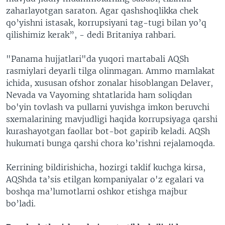
zaharlayotgan saraton. Agar qashshoqlikka chek
qo’yishni istasak, korrupsiyani tag-tugi bilan yo’q
qilishimiz kerak”, - dedi Britaniya rahbari.
"Panama hujjatlari"da yuqori martabali AQSh
rasmiylari deyarli tilga olinmagan. Ammo mamlakat
ichida, xususan ofshor zonalar hisoblangan Delaver,
Nevada va Vayoming shtatlarida ham soliqdan
bo'yin tovlash va pullarni yuvishga imkon beruvchi
sxemalarining mavjudligi haqida korrupsiyaga qarshi
kurashayotgan faollar bot-bot gapirib keladi. AQSh
hukumati bunga qarshi chora ko’rishni rejalamoqda.
Kerrining bildirishicha, hozirgi taklif kuchga kirsa,
AQShda ta’sis etilgan kompaniyalar o'z egalari va
boshqa ma’lumotlarni oshkor etishga majbur
bo’ladi.