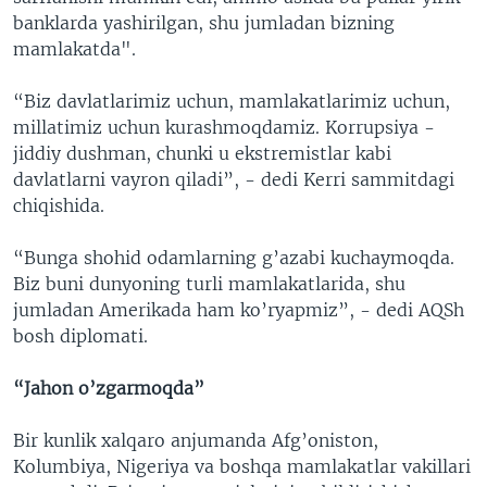
banklarda yashirilgan, shu jumladan bizning
mamlakatda".
“Biz davlatlarimiz uchun, mamlakatlarimiz uchun,
millatimiz uchun kurashmoqdamiz. Korrupsiya -
jiddiy dushman, chunki u ekstremistlar kabi
davlatlarni vayron qiladi”, - dedi Kerri sammitdagi
chiqishida.
“Bunga shohid odamlarning g’azabi kuchaymoqda.
Biz buni dunyoning turli mamlakatlarida, shu
jumladan Amerikada ham ko’ryapmiz”, - dedi AQSh
bosh diplomati.
“Jahon o’zgarmoqda”
Bir kunlik xalqaro anjumanda Afg’oniston,
Kolumbiya, Nigeriya va boshqa mamlakatlar vakillari