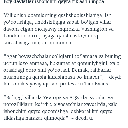
Boy davlatlar ishonchni qayta tiklash ilinjida
Millionlab odamlarning qashshoqlashishiga, ish
yo'qotishiga, umidsizligiga sabab bo'lgan yillar
davom etgan moliyaviy inqirozlar Vashington va
Londonni korrupsiyaga qarshi astoydilroq
kurashishga majbur qilmoqda.
“Agar boyvachchalar soliqlarni to’lamasa va buning
uchun jazolanmasa, hukumatlar qonuniyligini, xalq
orasidagi obro’sini yo’qotadi. Demak, rahbarlar
muammoga qarshi kurashmasa bo’lmaydi”, - deydi
londonlik siyosiy iqtisod professori Tim Evans.
“So’nggi yillarda Yevropa va AQShda isyonlar va
noroziliklarni ko’rdik. Siyosatchilar xavotirda, xalq
ishonchini qayta qozonishga, oshkoralikni qayta
tiklashga harakat qilmoqda”, - deydi u.