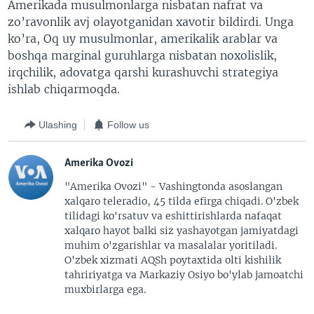
Amerikada musulmonlarga nisbatan nafrat va
zo’ravonlik avj olayotganidan xavotir bildirdi. Unga
ko’ra, Oq uy musulmonlar, amerikalik arablar va
boshqa marginal guruhlarga nisbatan noxolislik,
irqchilik, adovatga qarshi kurashuvchi strategiya
ishlab chiqarmoqda.
Ulashing
Follow us
Amerika Ovozi
"Amerika Ovozi" - Vashingtonda asoslangan
xalqaro teleradio, 45 tilda efirga chiqadi. O'zbek
tilidagi ko'rsatuv va eshittirishlarda nafaqat
xalqaro hayot balki siz yashayotgan jamiyatdagi
muhim o'zgarishlar va masalalar yoritiladi.
O'zbek xizmati AQSh poytaxtida olti kishilik
tahririyatga va Markaziy Osiyo bo'ylab jamoatchi
muxbirlarga ega.