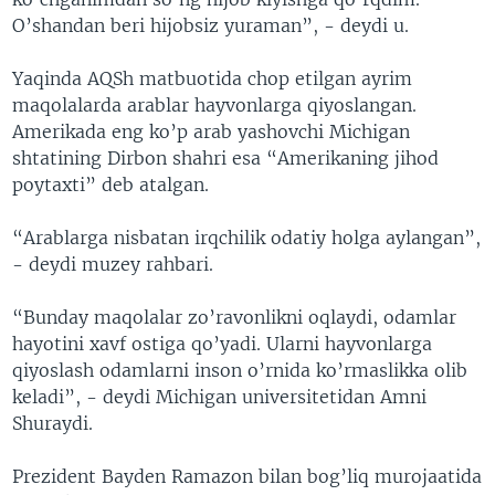
O’shandan beri hijobsiz yuraman”, - deydi u.
Yaqinda AQSh matbuotida chop etilgan ayrim
maqolalarda arablar hayvonlarga qiyoslangan.
Amerikada eng ko’p arab yashovchi Michigan
shtatining Dirbon shahri esa “Amerikaning jihod
poytaxti” deb atalgan.
“Arablarga nisbatan irqchilik odatiy holga aylangan”,
- deydi muzey rahbari.
“Bunday maqolalar zo’ravonlikni oqlaydi, odamlar
hayotini xavf ostiga qo’yadi. Ularni hayvonlarga
qiyoslash odamlarni inson o’rnida ko’rmaslikka olib
keladi”, - deydi Michigan universitetidan Amni
Shuraydi.
Prezident Bayden Ramazon bilan bog’liq murojaatida