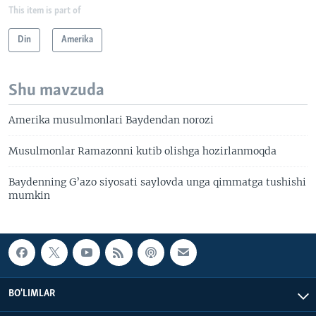
This item is part of
Din
Amerika
Shu mavzuda
Amerika musulmonlari Baydendan norozi
Musulmonlar Ramazonni kutib olishga hozirlanmoqda
Baydenning G’azo siyosati saylovda unga qimmatga tushishi
mumkin
BO'LIMLAR