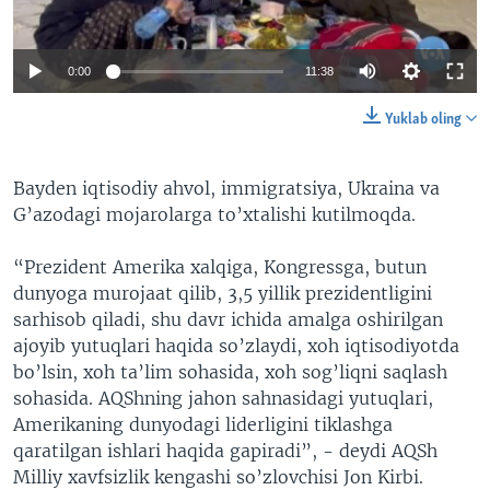
0:00
11:38
Yuklab oling
Bayden iqtisodiy ahvol, immigratsiya, Ukraina va
G’azodagi mojarolarga to’xtalishi kutilmoqda.
“Prezident Amerika xalqiga, Kongressga, butun
dunyoga murojaat qilib, 3,5 yillik prezidentligini
sarhisob qiladi, shu davr ichida amalga oshirilgan
ajoyib yutuqlari haqida so’zlaydi, xoh iqtisodiyotda
bo’lsin, xoh ta’lim sohasida, xoh sog’liqni saqlash
sohasida. AQShning jahon sahnasidagi yutuqlari,
Amerikaning dunyodagi liderligini tiklashga
qaratilgan ishlari haqida gapiradi”, - deydi AQSh
Milliy xavfsizlik kengashi so’zlovchisi Jon Kirbi.