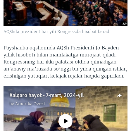
VIDEO
ODNOKLASSNIKI
XABARLAR SURATLARDA
TELEGRAM
TWITTER
AQShda prezident har yili Kongressda hisobot beradi
SOUNDCLOUD
VOA
Payshanba oqshomida AQSh Prezidenti Jo Bayden
yillik hisoboti bilan mamlakatga murojaat qiladi.
Kongressning har ikki palatasi oldida qilinadigan
an’anaviy ma’ruzada so’nggi bir yilda qilingan ishlar,
erishilgan yutuqlar, kelajak rejalar haqida gapiriladi.
Xalqaro hayot - 7-mart, 2024-yil
by
Amerika Ovozi
No media source currently available