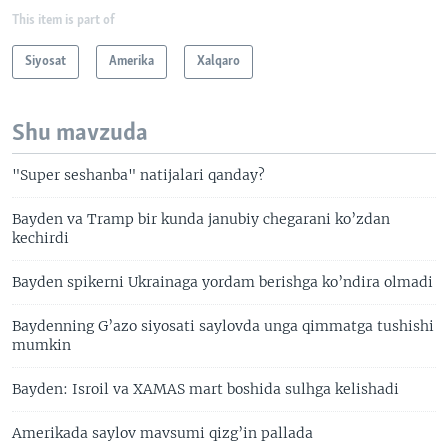
This item is part of
Siyosat
Amerika
Xalqaro
Shu mavzuda
"Super seshanba" natijalari qanday?
Bayden va Tramp bir kunda janubiy chegarani ko’zdan
kechirdi
Bayden spikerni Ukrainaga yordam berishga ko’ndira olmadi
Baydenning G’azo siyosati saylovda unga qimmatga tushishi
mumkin
Bayden: Isroil va XAMAS mart boshida sulhga kelishadi
Amerikada saylov mavsumi qizg’in pallada