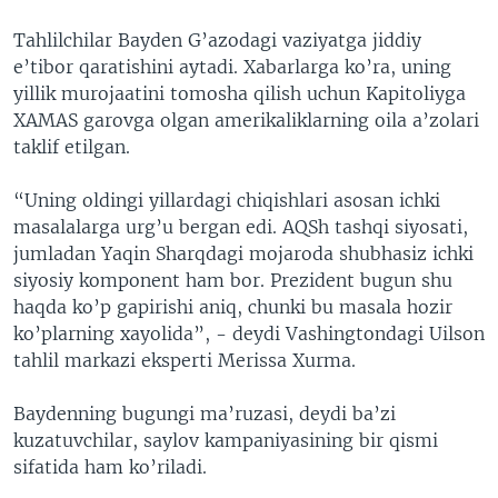
Tahlilchilar Bayden G’azodagi vaziyatga jiddiy
e’tibor qaratishini aytadi. Xabarlarga ko’ra, uning
yillik murojaatini tomosha qilish uchun Kapitoliyga
XAMAS garovga olgan amerikaliklarning oila a’zolari
taklif etilgan.
“Uning oldingi yillardagi chiqishlari asosan ichki
masalalarga urg’u bergan edi. AQSh tashqi siyosati,
jumladan Yaqin Sharqdagi mojaroda shubhasiz ichki
siyosiy komponent ham bor. Prezident bugun shu
haqda ko’p gapirishi aniq, chunki bu masala hozir
ko’plarning xayolida”, - deydi Vashingtondagi Uilson
tahlil markazi eksperti Merissa Xurma.
Baydenning bugungi ma’ruzasi, deydi ba’zi
kuzatuvchilar, saylov kampaniyasining bir qismi
sifatida ham ko’riladi.