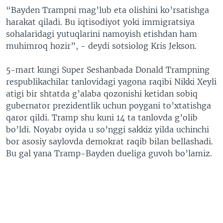
“Bayden Trampni mag’lub eta olishini ko’rsatishga
harakat qiladi. Bu iqtisodiyot yoki immigratsiya
sohalaridagi yutuqlarini namoyish etishdan ham
muhimroq hozir”, - deydi sotsiolog Kris Jekson.
5-mart kungi Super Seshanbada Donald Trampning
respublikachilar tanlovidagi yagona raqibi Nikki Xeyli
atigi bir shtatda g’alaba qozonishi ketidan sobiq
gubernator prezidentlik uchun poygani to’xtatishga
qaror qildi. Tramp shu kuni 14 ta tanlovda g’olib
bo’ldi. Noyabr oyida u so’nggi sakkiz yilda uchinchi
bor asosiy saylovda demokrat raqib bilan bellashadi.
Bu gal yana Tramp-Bayden dueliga guvoh bo’lamiz.