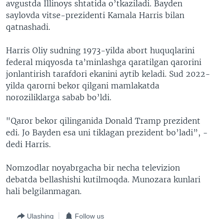
avgustda Illinoys shtatida o’tkaziladi. Bayden
saylovda vitse-prezidenti Kamala Harris bilan
qatnashadi.
Harris Oliy sudning 1973-yilda abort huquqlarini
federal miqyosda ta’minlashga qaratilgan qarorini
jonlantirish tarafdori ekanini aytib keladi. Sud 2022-
yilda qarorni bekor qilgani mamlakatda
noroziliklarga sabab bo’ldi.
"Qaror bekor qilinganida Donald Tramp prezident
edi. Jo Bayden esa uni tiklagan prezident bo’ladi”, -
dedi Harris.
Nomzodlar noyabrgacha bir necha televizion
debatda bellashishi kutilmoqda. Munozara kunlari
hali belgilanmagan.
Ulashing
Follow us