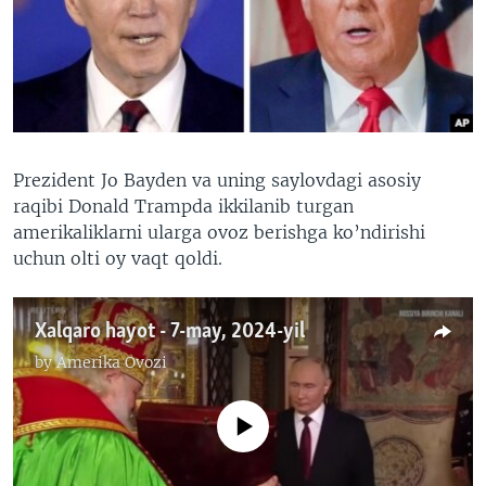
VIDEO
ODNOKLASSNIKI
XABARLAR SURATLARDA
TELEGRAM
TWITTER
SOUNDCLOUD
VOA
Prezident Jo Bayden va uning saylovdagi asosiy
raqibi Donald Trampda ikkilanib turgan
amerikaliklarni ularga ovoz berishga ko’ndirishi
uchun olti oy vaqt qoldi.
Xalqaro hayot - 7-may, 2024-yil
by
Amerika Ovozi
No media source currently available