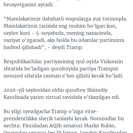
berayotganini aytadi.
“Mamlakatimiz dahshatli voqealarga yuz tutmoqda.
Mamlakatimiz tarixida eng muhim bo’lgan kun,
saylov kuni - 5-noyabrda, mening nazarimda,
vaziyat o’zgaradi, aks holda bu odamlar yurtimizni
barbod qilishadi”, - deydi Tramp.
Respublikachilar partiyasining iyul oyida Viskonsin
shtatida bo’ladigan qurultoyida partiya Trampni
nomzod sifatida rasman e’lon qilishi kerak bo’ladi.
2020-yil saylovidan oldin qurultoy Shimoliy
Karolinada yarim virtual ravishda o’tkazilgan edi.
Bu yilgi syezdgacha Tramp o’ziga vitse-
prezidentlikka sherik tanlashi kerak. Nomzodlar bir
nechta: Floridadan AQSh senatori Marko Rubio,
Ogayodan senator Jey Di Vense, Janubiy Karolinadan