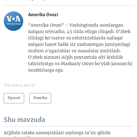
Amerika Ovozi
"Amerika Ovozi" - Vashingtonda asoslangan
xalqaro teleradio, 45 tilda efirga chiqadi. O'zbek
tilidagi ko'rsatuv va eshittirishlarda nafaqat
xalqaro hayot balki siz yashayotgan jamiyatdagi
muhim o'zgarishlar va masalalar yoritiladi.
O'zbek xizmati AQSh poytaxtida olti kishilik
tahririyatga va Markaziy Osiyo bo'ylab jamoatchi
muxbirlarga ega.
This item is part of
Siyosat
Amerika
Shu mavzuda
AQShda talaba namoyishlari saylovga ta’sir qilishi