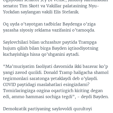
senator Tim Skott va Vakillar palatasining Nyu-
Yorkdan saylangan vakili Elis Stefanik.
Oq uyda o’tayotgan tadbirlar Baydenga o’ziga
yarasha siyosiy reklama vazifasini o’tamoqda.
Saylovchilari bilan uchrashuv paytida Trampga
hujum qilish bilan birga Bayden iqtisodiyotning
kuchayishiga hissa qo’shganini aytadi.
“Ma’muriyatim faoliyati davomida ikki baravar ko’p
yangi zavod qurildi. Donald Tramp haligacha shamol
tegirmonlari saratonga yetaklaydi deb o’ylaydi.
COVID paytidagi maslahatlari esingizdami?
Tomirlaringizga ozgina oqartirgich kiriting degan
edi, ammo hammasi sochiga tegdi”, - deydi Bayden.
Demokratik partiyaning saylovoldi qurultoyi