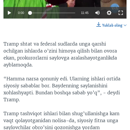
0:00
11:45
Yuklab oling
Tramp shtat va federal sudlarda unga qarshi
ochilgan ishlarda o’zini himoya qilish bilan ovora
ekan, prokurorlarni saylovga aralashayotganlikda
ayblamoqda.
“Hamma narsa qonuniy edi. Ularning ishlari ortida
siyosiy sabablar bor. Baydenning saylanishini
xohlashyapti. Bundan boshqa sabab yo’q”, - deydi
Tramp.
Tramp tashviqot ishlari bilan shug’ullanishga kam
vaqt qolayotganidan nolisa-da, siyosiy fitna unga
saylovchilar obro’sini qozonishga yordam