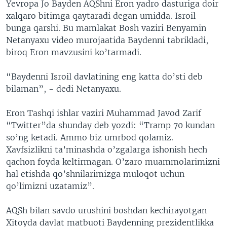
Yevropa Jo Bayden AQShni Eron yadro dasturiga doir
xalqaro bitimga qaytaradi degan umidda. Isroil
bunga qarshi. Bu mamlakat Bosh vaziri Benyamin
Netanyaxu video murojaatida Baydenni tabrikladi,
biroq Eron mavzusini ko’tarmadi.
“Baydenni Isroil davlatining eng katta do’sti deb
bilaman”, - dedi Netanyaxu.
Eron Tashqi ishlar vaziri Muhammad Javod Zarif
“Twitter”da shunday deb yozdi: “Tramp 70 kundan
so’ng ketadi. Ammo biz umrbod qolamiz.
Xavfsizlikni ta’minashda o’zgalarga ishonish hech
qachon foyda keltirmagan. O’zaro muammolarimizni
hal etishda qo’shnilarimizga muloqot uchun
qo’limizni uzatamiz”.
AQSh bilan savdo urushini boshdan kechirayotgan
Xitoyda davlat matbuoti Baydenning prezidentlikka