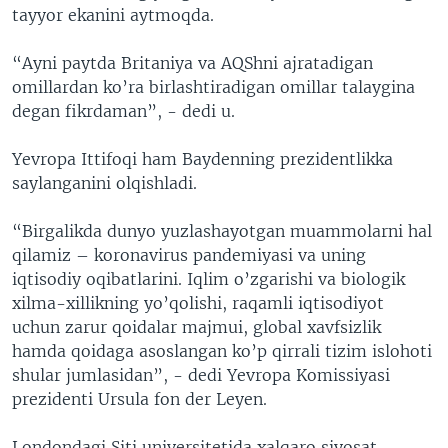
tayyor ekanini aytmoqda.
“Ayni paytda Britaniya va AQShni ajratadigan
omillardan ko’ra birlashtiradigan omillar talaygina
degan fikrdaman”, - dedi u.
Yevropa Ittifoqi ham Baydenning prezidentlikka
saylanganini olqishladi.
“Birgalikda dunyo yuzlashayotgan muammolarni hal
qilamiz – koronavirus pandemiyasi va uning
iqtisodiy oqibatlarini. Iqlim o’zgarishi va biologik
xilma-xillikning yo’qolishi, raqamli iqtisodiyot
uchun zarur qoidalar majmui, global xavfsizlik
hamda qoidaga asoslangan ko’p qirrali tizim islohoti
shular jumlasidan”, - dedi Yevropa Komissiyasi
prezidenti Ursula fon der Leyen.
Londondagi Siti universitetida xalqaro siyosat