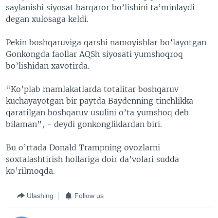
saylanishi siyosat barqaror bo’lishini ta’minlaydi
degan xulosaga keldi.
Pekin boshqaruviga qarshi namoyishlar bo’layotgan
Gonkongda faollar AQSh siyosati yumshoqroq
bo’lishidan xavotirda.
“Ko’plab mamlakatlarda totalitar boshqaruv
kuchayayotgan bir paytda Baydenning tinchlikka
qaratilgan boshqaruv usulini o’ta yumshoq deb
bilaman”, - deydi gonkongliklardan biri.
Bu o’rtada Donald Trampning ovozlarni
soxtalashtirish hollariga doir da’volari sudda
ko’rilmoqda.
Ulashing
Follow us