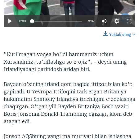
0:00
9:07
Yuklab oling
"Kutilmagan voqea bo’ldi hammamiz uchun.
Xursandmiz, ta’riflashga so’z ojiz”, - deydi uning
Irlandiyadagi qarindoshlaridan biri.
Bayden o’zining irland qoni haqida iftixor bilan ko’p
gapiradi. U Yevropa Ittifoqini tark etgan Britaniya
hukumatini Shimoliy Irlandiya tinchligini e’zozlashga
chaqirgan. O’tgan yili Bayden Britaniya Bosh vaziri
Boris Jonsonni Donald Trampning egizagi, kloni deb
atagan edi.
Jonson AQShning yangi ma’muriyati bilan ishlashga