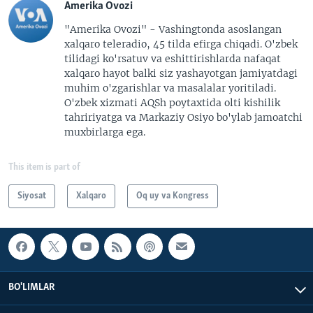
Amerika Ovozi
"Amerika Ovozi" - Vashingtonda asoslangan
xalqaro teleradio, 45 tilda efirga chiqadi. O'zbek
tilidagi ko'rsatuv va eshittirishlarda nafaqat
xalqaro hayot balki siz yashayotgan jamiyatdagi
muhim o'zgarishlar va masalalar yoritiladi.
O'zbek xizmati AQSh poytaxtida olti kishilik
tahririyatga va Markaziy Osiyo bo'ylab jamoatchi
muxbirlarga ega.
This item is part of
Siyosat
Xalqaro
Oq uy va Kongress
BO'LIMLAR