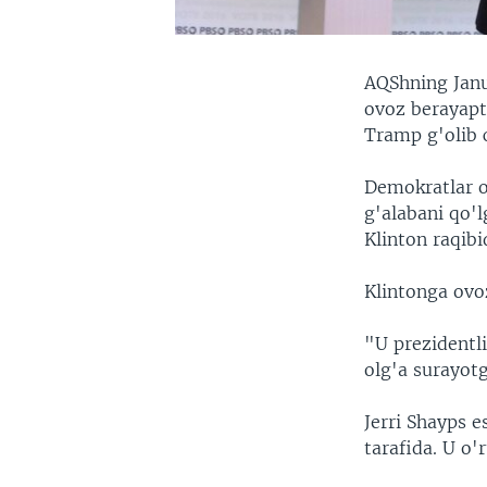
AQShning Janu
ovoz berayapt
Tramp g'olib 
Demokratlar or
g'alabani qo'l
Klinton raqibi
Klintonga ovo
"U prezidentli
olg'a surayot
Jerri Shayps e
tarafida. U o'