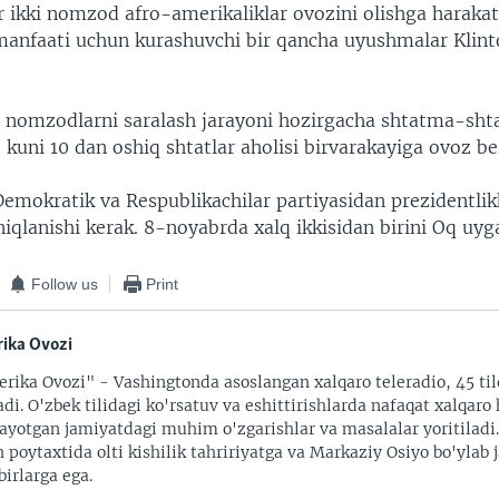
 ikki nomzod afro-amerikaliklar ovozini olishga harakat 
 manfaati uchun kurashuvchi bir qancha uyushmalar Klint
a nomzodlarni saralash jarayoni hozirgacha shtatma-sht
 kuni 10 dan oshiq shtatlar aholisi birvarakayiga ovoz be
Demokratik va Respublikachilar partiyasidan prezidentli
niqlanishi kerak. 8-noyabrda xalq ikkisidan birini Oq uyg
Follow us
Print
ika Ovozi
rika Ovozi" - Vashingtonda asoslangan xalqaro teleradio, 45 til
adi. O'zbek tilidagi ko'rsatuv va eshittirishlarda nafaqat xalqaro 
ayotgan jamiyatdagi muhim o'zgarishlar va masalalar yoritiladi
 poytaxtida olti kishilik tahririyatga va Markaziy Osiyo bo'ylab
irlarga ega.