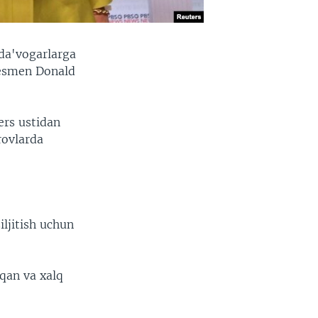
da'vogarlarga
znesmen Donald
ers ustidan
rovlarda
ljitish uchun
qqan va xalq