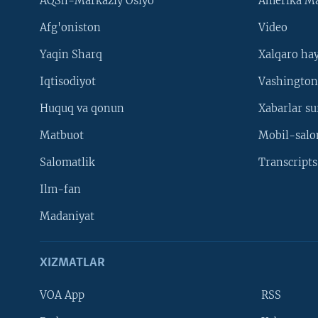
AQSh-Markaziy Osiyo
Amerika Ma
Afg'oniston
Video
Yaqin Sharq
Xalqaro ha
Iqtisodiyot
Vashington
Huquq va qonun
Xabarlar su
Matbuot
Mobil-salo
Salomatlik
Transcripts
Ilm-fan
Madaniyat
XIZMATLAR
VOA App
RSS
Learning English