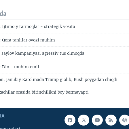
da
Ijtimoiy tarmoqlar - strategik vosita
 Qora tanlilar ovozi muhim
saylov kampaniyasi agressiv tus olmoqda
: Din - muhim omil
n, Janubiy Karolinada Tramp g'olib; Bush poygadan chiqdi
achilar orasida birinchilikni boy bermayapti
IA