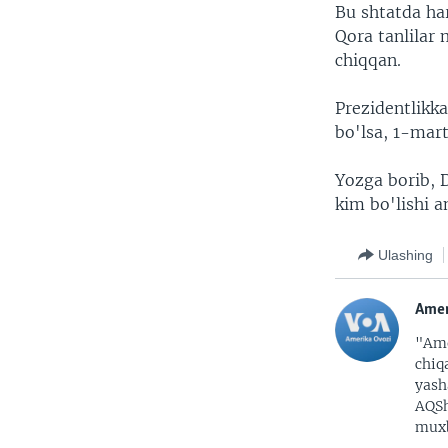
Bu shtatda har
Qora tanlilar
chiqqan.
Prezidentlikk
bo'lsa, 1-mart
Yozga borib, 
kim bo'lishi a
Ulashing
Amer
"Ame
chiq
yash
AQSh
muxb