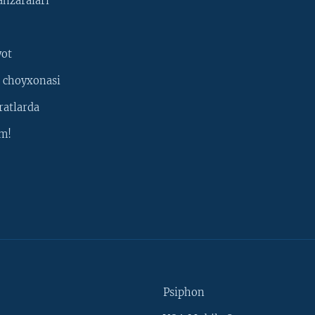
nzaralari
yot
 choyxonasi
ratlarda
m!
Psiphon