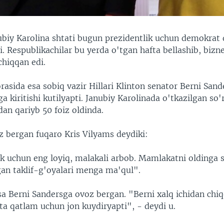
biy Karolina shtati bugun prezidentlik uchun demokrat 
i. Respublikachilar bu yerda o'tgan hafta bellashib, bi
chiqqan edi.
asida esa sobiq vazir Hillari Klinton senator Berni Sand
ga kiritishi kutilyapti. Janubiy Karolinada o'tkazilgan so'
dan qariyb 50 foiz oldinda.
z bergan fuqaro Kris Vilyams deydiki:
k uchun eng loyiq, malakali arbob. Mamlakatni oldinga si
gan taklif-g'oyalari menga ma'qul".
sa Berni Sandersga ovoz bergan. "Berni xalq ichidan chi
rta qatlam uchun jon kuydiryapti", - deydi u.