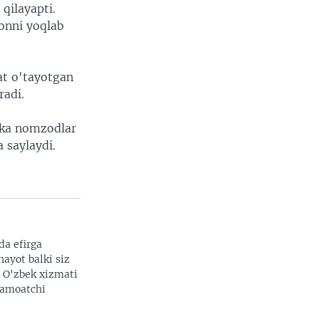
qilayapti.
onni yoqlab
at o'tayotgan
radi.
kka nomzodlar
a saylaydi.
da efirga
hayot balki siz
. O'zbek xizmati
 jamoatchi