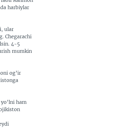
q faoli Rahmon
da harbiylar
, ular
g. Chegarachi
lsin. 4-5
 yurish mumkin
oni og’ir
zistonga
 yo’lni ham
ojikiston
eydi