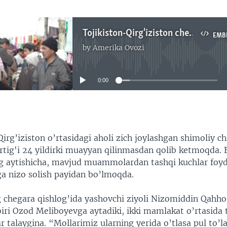
Tojikiston-Qirg'iziston chegarasini demarkatsiya qilishga doir uchrashuv o'tdi - Ravshan Shams
EMB
by
Amerika Ovozi
No media source currently available
0:00
EMBED
Qirg’iziston o’rtasidagi aholi zich joylashgan shimoliy 
rtig'i 24 yildirki muayyan qilinmasdan qolib ketmoqda. 
ing aytishicha, mavjud muammolardan tashqi kuchlar foyda
ga nizo solish payidan bo’lmoqda.
g chegara qishlog’ida yashovchi ziyoli Nizomiddin Qahho
iri Ozod Meliboyevga aytadiki, ikki mamlakat o’rtasida 
 talaygina. “Mollarimiz ularning yerida o’tlasa pul to’l