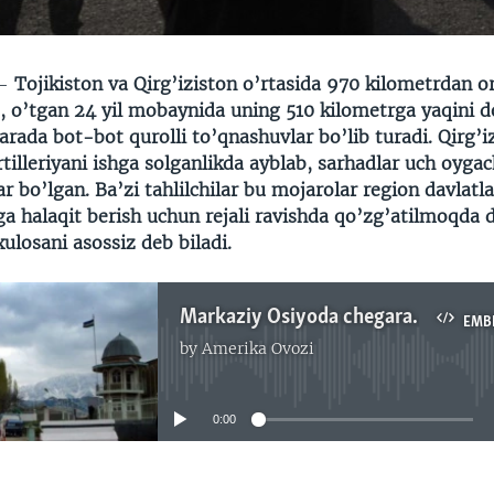
 —
Tojikiston va Qirg’iziston o’rtasida 970 kilometrdan 
b, o’tgan 24 yil mobaynida uning 510 kilometrga yaqini 
arada bot-bot qurolli to’qnashuvlar bo’lib turadi. Qirg’i
rtilleriyani ishga solganlikda ayblab, sarhadlar uch oygac
ar bo’lgan. Ba’zi tahlilchilar bu mojarolar region davlatla
ga halaqit berish uchun rejali ravishda qo’zg’atilmoqda 
ulosani asossiz deb biladi.
Markaziy Osiyoda chegaraviy nizolarni qo'zg'ayotgan kim? Ravshan Shams lavhasi
EMB
by
Amerika Ovozi
No media source currently available
0:00
EMBED