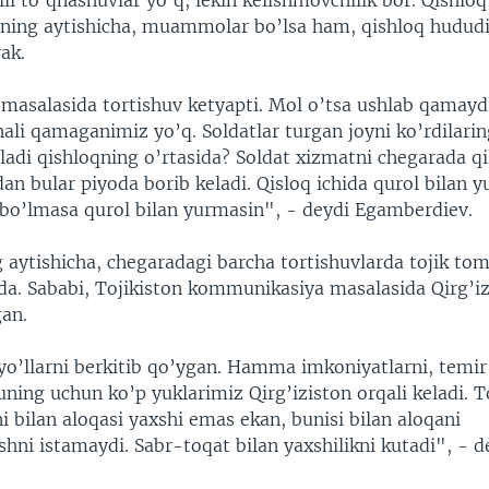
li to’qnashuvlar yo’q, lekin kelishmovchilik bor. Qishlo
ing aytishicha, muammolar bo’lsa ham, qishloq hududi
ak.
 masalasida tortishuv ketyapti. Mol o’tsa ushlab qamaydi
ali qamaganimiz yo’q. Soldatlar turgan joyni ko’rdilarin
ladi qishloqning o’rtasida? Soldat xizmatni chegarada qi
an bular piyoda borib keladi. Qisloq ichida qurol bilan
, bo’lmasa qurol bilan yurmasin", - deydi Egamberdiev.
 aytishicha, chegaradagi barcha tortishuvlarda tojik tom
da. Sababi, Tojikiston kommunikasiya masalasida Qirg’i
gan.
yo’llarni berkitib qo’ygan. Hamma imkoniyatlarni, temir
ning uchun ko’p yuklarimiz Qirg’iziston orqali keladi. T
 bilan aloqasi yaxshi emas ekan, bunisi bilan aloqani
hni istamaydi. Sabr-toqat bilan yaxshilikni kutadi", - d