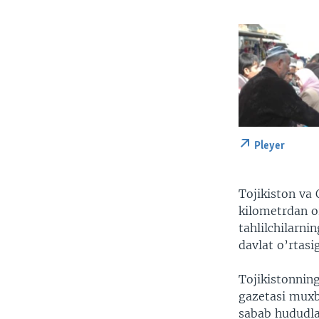
Pleyer
Tojikiston va 
kilometrdan o
tahlilchilarn
davlat o’rtasi
Tojikistonnin
gazetasi muxb
sabab hududlar