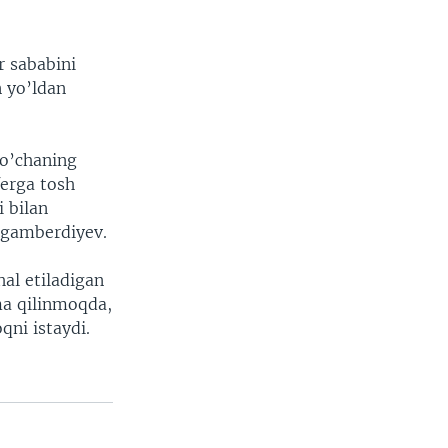
r sababini
 yo’ldan
ko’chaning
ferga tosh
i bilan
 Egamberdiyev.
hal etiladigan
ma qilinmoqda,
qni istaydi.