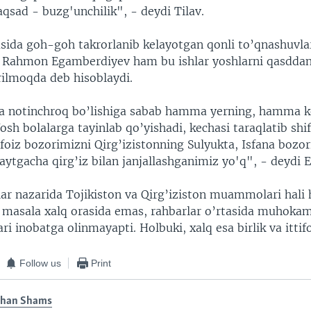
aqsad - buzg'unchilik", - deydi Tilav.
asida goh-goh takrorlanib kelayotgan qonli to’qnashuvla
n, Rahmon Egamberdiyev ham bu ishlar yoshlarni qasddan
rilmoqda deb hisoblaydi.
da notinchroq bo’lishiga sabab hamma yerning, hamma 
Yosh bolalarga tayinlab qo’yishadi, kechasi taraqlatib shi
 foiz bozorimizni Qirg’izistonning Sulyukta, Isfana bozor
aytgacha qirg’iz bilan janjallashganimiz yo'q", - deydi
ilar nazarida Tojikiston va Qirg’iziston muammolari hali 
 masala xalq orasida emas, rahbarlar o’rtasida muhoka
ri inobatga olinmayapti. Holbuki, xalq esa birlik va ittifo
Follow us
Print
shan Shams