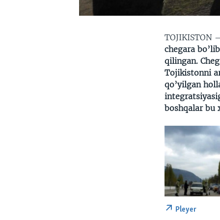
TOJIKISTON
chegara bo’li
qilingan. Cheg
Tojikistonni a
qo’yilgan holl
integratsiyasi
boshqalar bu x
Pleyer