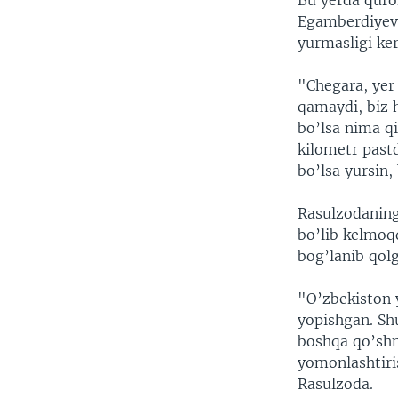
Bu yerda qurol
Egamberdiyevn
yurmasligi ker
"Chegara, yer
qamaydi, biz h
bo’lsa nima qi
kilometr pastd
bo’lsa yursin
Rasulzodaning
bo’lib kelmoq
bog’lanib qol
"O’zbekiston 
yopishgan. Shu
boshqa qo’shni
yomonlashtiris
Rasulzoda.