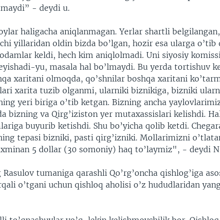
amaydi” - deydi u.
ylar haligacha aniqlanmagan. Yerlar shartli belgilangan
nchi yillaridan oldin bizda bo’lgan, hozir esa ularga o’tib 
amlar keldi, hech kim aniqlolmadi. Uni siyosiy komiss
deyishadi-yu, masala hal bo’lmaydi. Bu yerda tortishuv 
shqa xaritani olmoqda, qo’shnilar boshqa xaritani ko’tar
lari xarita tuzib olganmi, ularniki biznikiga, bizniki ularn
ning yeri biriga o’tib ketgan. Bizning ancha yaylovlarimiz
a bizning va Qirg’iziston yer mutaxassislari kelishdi. Ha
lariga buyurib ketishdi. Shu bo’yicha qolib ketdi. Chega
lning tepasi bizniki, pasti qirg’izniki. Mollarimizni o’tlat
axminan 5 dollar (30 somoniy) haq to’laymiz", - deydi 
g Rasulov tumaniga qarashli Qo’rg’oncha qishlog’iga asos
rqali o’tgani uchun qishloq aholisi o’z hududlaridan yang