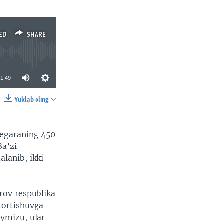
ED
SHARE
1:49
Yuklab oling
SHARE
chegaraning 450
Ba’zi
lanib, ikki
rov respublika
tortishuvga
aymizu, ular