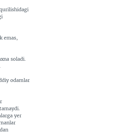
qurilishidagi
gi
ik emas,
xna soladi.
.
oddiy odamlar
r
stamaydi.
larga yer
hmanlar
idan