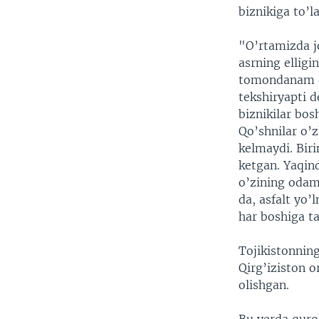
biznikiga to’l
"O’rtamizda jo
asrning elligi
tomondanam od
tekshiryapti 
biznikilar bo
Qo’shnilar o’z
kelmaydi. Biri
ketgan. Yaqind
o’zining odam
da, asfalt yo’
har boshiga t
Tojikistonnin
Qirg’iziston o
olishgan.