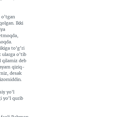
, o’tgan
qolgan. Ikki
iya
ketmoqda,
moqda.
ikiga to’g’ri
 ularga o’tib
l qilamiz deb
rayam qiziq-
amiz, desak
Nizomiddin.
iy yo’l
i yo’l qurib