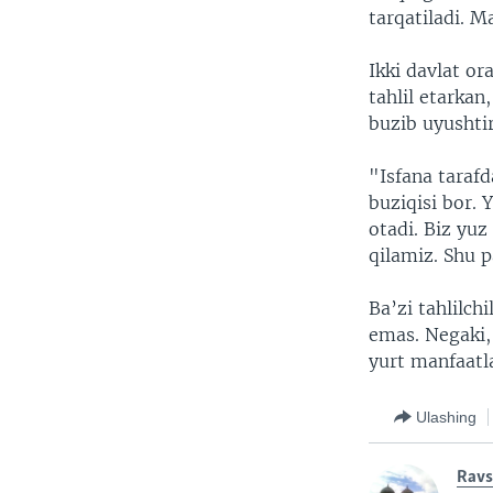
tarqatiladi. M
Ikki davlat or
tahlil etarka
buzib uyushti
"Isfana taraf
buziqisi bor. 
otadi. Biz yuz
qilamiz. Shu p
Ba’zi tahlilch
emas. Negaki,
yurt manfaatla
Ulashing
Rav