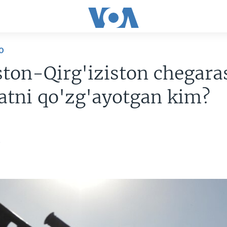
O
ston-Qirg'iziston chegara
atni qo'zg'ayotgan kim?
5