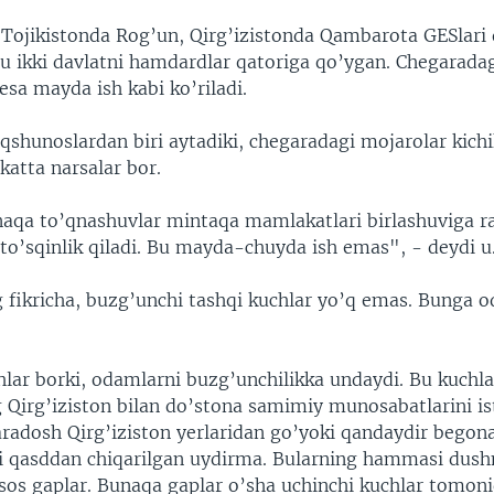
, Tojikistonda Rog’un, Qirg’izistonda Qambarota GESlari 
ikki davlatni hamdardlar qatoriga qo’ygan. Chegarada
 esa mayda ish kabi ko’riladi.
qshunoslardan biri aytadiki, chegaradagi mojarolar kich
katta narsalar bor.
aqa to’qnashuvlar mintaqa mamlakatlari birlashuviga ra
to’sqinlik qiladi. Bu mayda-chuyda ish emas", - deydi u
 fikricha, buzg’unchi tashqi kuchlar yo’q emas. Bunga 
lar borki, odamlarni buzg’unchilikka undaydi. Bu kuchla
g Qirg’iziston bilan do’stona samimiy munosabatlarini i
aradosh Qirg’iziston yerlaridan go’yoki qandaydir begona
ni qasddan chiqarilgan uydirma. Bularning hammasi dus
sos gaplar. Bunaqa gaplar o’sha uchinchi kuchlar tomon