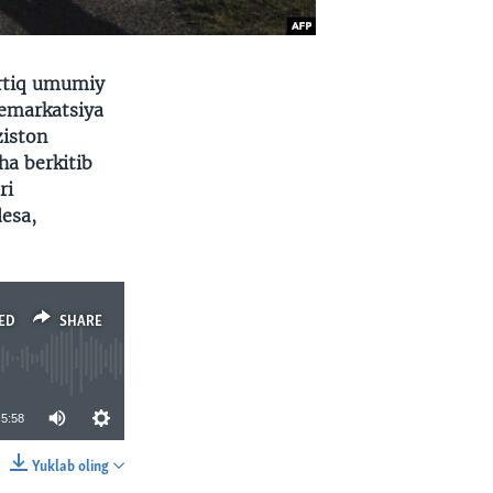
ortiq umumiy
demarkatsiya
ziston
ha berkitib
ri
desa,
ED
SHARE
5:58
Yuklab oling
SHARE