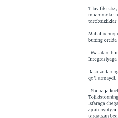
Tilav fikricha
muammolar bu 
tartibsizliklar
Mahalliy huqu
buning ortida 
"Masalan, bun
Integrasiyaga 
Rasulzodaning
qo’l urmaydi.
"Shunaqa kuch
Tojikistonnin
Isfaraga cheg
ajratilayotga
tarqatgan bea