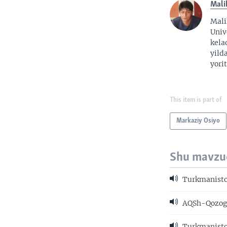
Mali
Mali
Univ
kela
yild
yorit
This item is part of
Markaziy Osiyo
Shu mavzu
Turkmanist
AQSh-Qozog'
Turkmaniston