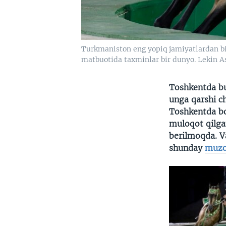
Turkmaniston eng yopiq jamiyatlardan biri
matbuotida taxminlar bir dunyo. Lekin
Toshkentda bu
unga qarshi c
Toshkentda bo'
muloqot qilga
berilmoqda. V
shunday
muzo