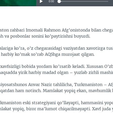
0:00
EMBED
iston rahbari Imomali Rahmon Afg’onistonda bilan cheg
 va posbonlar sonini ko’paytirishni buyurdi.
lariga ko’ra, o’z chegarasidagi vaziyatdan xavotirga tu
harbiy ko’mak so’rab AQShga murojaat qilgan.
xavfsizligi bobida yordam ko’rsatib keladi. Xususan O’zb
aqsadda yirik harbiy madad olgan – yuzlab zirhli mashin
iyosatshunos Anvar Nazir tahlilicha, Turkmaniston – Af
iqatdan ham notinch. Mamlakat yopiq ekan, mavhumlik
kmaniston eski strategiyani qo’llayapti, hammasini yop
lakat yopiq, biror ma’lumot chiqarilmayapti. Xavf juda y