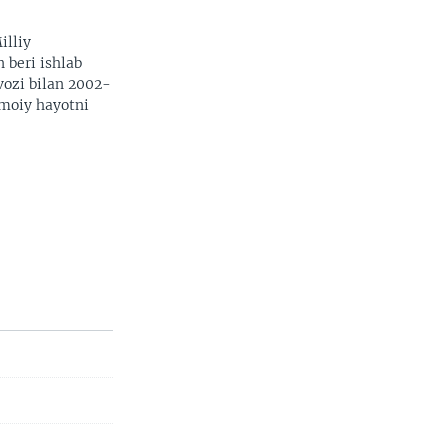
illiy
n beri ishlab
vozi bilan 2002-
imoiy hayotni