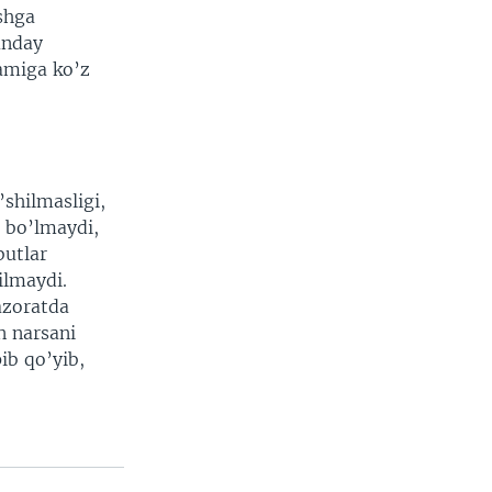
ishga
unday
amiga ko’z
’shilmasligi,
 bo’lmaydi,
butlar
ilmaydi.
azoratda
n narsani
ib qo’yib,