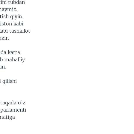
rini tubdan
lmaymiz.
ish qiyin.
iston kabi
abi tashkilot
zir.
ida katta
ab mahalliy
an.
qilishi
ntaqada o’z
 parlamenti
matiga