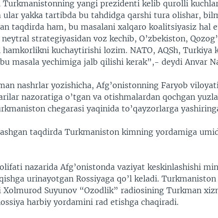
 Turkmanistonning yangi prezidenti kelib qurolli kuchla
a ular yakka tartibda bu tahdidga qarshi tura olishar, bi
n taqdirda ham, bu masalani xalqaro koalitsiyasiz hal et
neytral strategiyasidan voz kechib, O’zbekiston, Qozog’
n hamkorlikni kuchaytirishi lozim. NATO, AQSh, Turkiya k
 bu masala yechimiga jalb qilishi kerak”,- deydi Anvar Na
man nashrlar yozishicha, Afg’onistonning Faryob viloyat
arilar nazoratiga o’tgan va otishmalardan qochgan yuzl
rkmaniston chegarasi yaqinida to’qayzorlarga yashiring
slashgan taqdirda Turkmaniston kimning yordamiga umid 
ifati nazarida Afg’onistonda vaziyat keskinlashishi mi
iqishga urinayotgan Rossiyaga qo’l keladi. Turkmaniston
i Xolmurod Suyunov “Ozodlik” radiosining Turkman xiz
ossiya harbiy yordamini rad etishga chaqiradi.