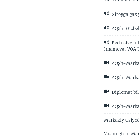
Xitoyga gaz 
AQSh-O'zbek
Exclusive in
Imamova, VOA 
AQSh-Markazi
AQSh-Markazi
Diplomat bil
AQSh-Markazi
Markaziy Osiyod
Vashington: Mar