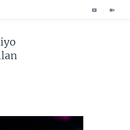
iyo
ilan