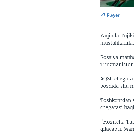
Pleyer
Yaqinda Tojik
mustahkamlash
Rossiya manba
Turkmaniston 
AQSh chegara 
boshida shu m
Toshkentdan s
chegarasi haq
“Hozircha Tur
qilayapti. Mam