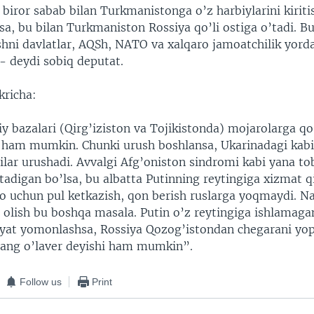
biror sabab bilan Turkmanistonga o’z harbiylarini kirit
sa, bu bilan Turkmaniston Rossiya qo’li ostiga o’tadi. B
shni davlatlar, AQSh, NATO va xalqaro jamoatchilik yord
 - deydi sobiq deputat.
kricha:
y bazalari (Qirg’iziston va Tojikistonda) mojarolarga qo
i ham mumkin. Chunki urush boshlansa, Ukarinadagi kabi
ilar urushadi. Avvalgi Afg’oniston sindromi kabi yana to
tadigan bo’lsa, bu albatta Putinning reytingiga xizmat q
o uchun pul ketkazish, qon berish ruslarga yoqmaydi. N
b olish bu boshqa masala. Putin o’z reytingiga ishlamaga
iyat yomonlashsa, Rossiya Qozog’istondan chegarani yop
sang o’laver deyishi ham mumkin”.
Follow us
Print