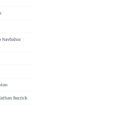
s
to Navbahor
ston
Nathan Barrick