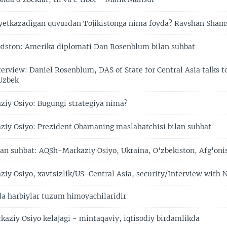
yetkazadigan quvurdan Tojikistonga nima foyda? Ravshan Sham
iston: Amerika diplomati Dan Rosenblum bilan suhbat
terview: Daniel Rosenblum, DAS of State for Central Asia talks 
Uzbek
y Osiyo: Bugungi strategiya nima?
y Osiyo: Prezident Obamaning maslahatchisi bilan suhbat
an suhbat: AQSh-Markaziy Osiyo, Ukraina, O'zbekiston, Afg'oni
y Osiyo, xavfsizlik/US-Central Asia, security/Interview with 
a harbiylar tuzum himoyachilaridir
kaziy Osiyo kelajagi - mintaqaviy, iqtisodiy birdamlikda