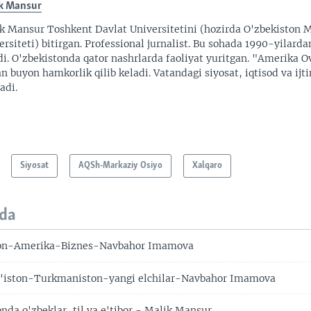
k Mansur
k Mansur Toshkent Davlat Universitetini (hozirda O'zbekiston M
ersiteti) bitirgan. Professional jurnalist. Bu sohada 1990-yilarda
di. O'zbekistonda qator nashrlarda faoliyat yuritgan. "Amerika O
an buyon hamkorlik qilib keladi. Vatandagi siyosat, iqtisod va ijt
adi.
Siyosat
AQSh-Markaziy Osiyo
Xalqaro
da
on-Amerika-Biznes-Navbahor Imamova
iston-Turkmaniston-yangi elchilar-Navbahor Imamova
da o'zbeklar, til va e'tibor - Malik Mansur