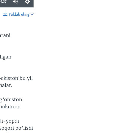
4:37
Yuklab oling
SHARE
arani
shgan
ekiston bu yil
alar.
g’oniston
 hukmron.
di-yopdi
oqori bo’lishi