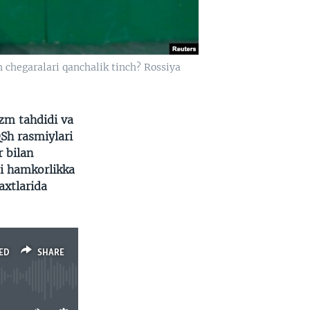
n chegaralari qanchalik tinch? Rossiya
zm tahdidi va
Sh rasmiylari
r bilan
gi hamkorlikka
axtlarida
ED
SHARE