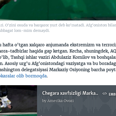
. O'zini osuda va barqaror yurt deb ko'rsatadi. Afg'oniston bila
 Ashbagat lom-mim demaydi.
 hafta o'tgan xalqaro anjumanda ekstremizm va terrori
hora-tadbirlar haqida gap ketgan. Kecha, shuningdek, AQ
lib, Tashqi ishlar vaziri Abdulaziz Komilov va boshqala
n. Asosiy urg'u Afg'onistondagi vaziyatga va bu borada
ashington delegatsiyasi Markaziy Osiyoning barcha poyt
karalar olib bormoqda
.
Chegara xavfsizligi Markaziy Osiyo uchun dolzard masala
EMB
by
Amerika Ovozi
No media source currently available