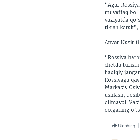
“Agar Rossiya 
muvaffaq bo’l
vaziyatda qo’
tikish kerak”,
Anvar Nazir fi
“Rossiya harbi
chetda turish
haqiqiy jangar
Rossiyaga qay
Markaziy Osiy
ushlash, bosi
qilmaydi. Vaz
qolganing o’l
Ulashing