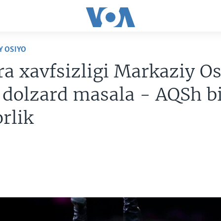
Y OSIYO
a xavfsizligi Markaziy Os
dolzard masala - AQSh b
rlik