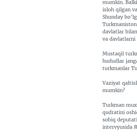
mumkin. Balki
isloh qilgan v
Shunday bo’lga
Turkmaniston 
davlatlar bila
va davlatlarni
Mustaqil turk
hududlar jang
turkmanlar Tu
Vaziyat qalti
mumkin?
Turkman muxol
qudratini osh
sobiq deputat
intervyusida R