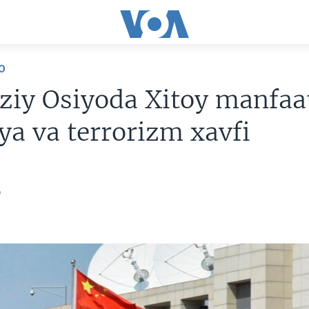
O
iy Osiyoda Xitoy manfaat
a va terrorizm xavfi
6