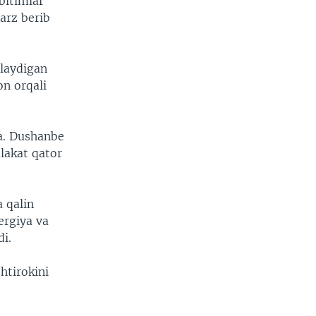
 bitimlar
arz berib
'laydigan
on orqali
da. Dushanbe
lakat qator
a qalin
ergiya va
di.
htirokini