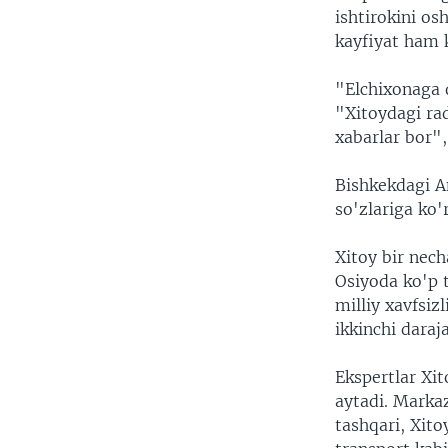
ishtirokini os
kayfiyat ham
"Elchixonaga q
"Xitoydagi ra
xabarlar bor",
Bishkekdagi A
so'zlariga ko'
Xitoy bir nech
Osiyoda ko'p 
milliy xavfsiz
ikkinchi daraj
Ekspertlar Xi
aytadi. Marka
tashqari, Xito