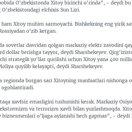
bobida O'zbekistonda Xitoy birinchi o'rinda", - deydi bu
O'zbekistondagi elchixis Sun Lizi.
a ham Xitoy muhim sarmoyachi. Bishkekning eng yirik s
Rossiyadan o'zib ketgan.
da sovetlar davridan qolgan markaziy elektr zavodini qa
rd dollar berishga tayyor, deydi Sharshekeyev. Qirg'izist
chi strategik yo'llar qurilishi uchun Xitoy yana 400 milli
oliya quyilib kelayapti, deydi Sharshekeyev.
sa regionda borgan sari Xitoyning manfaatlari nishonga o
ogohlantiradi.
taqa xavfsiz emasligini tushunishi kerak. Markaziy Osiyo
 ekstremizm va terrorizm xavfi bilan yuzlashmoqda. Xito
y biznesmenlari o'ljaga aylanishi hech gapmas", - deydi