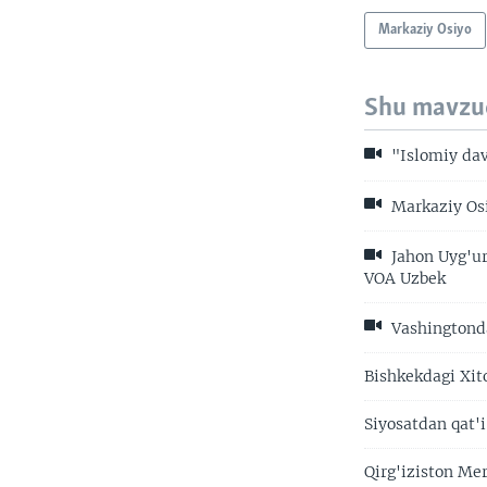
Markaziy Osiyo
Shu mavzu
"Islomiy dav
Markaziy Osi
Jahon Uyg'ur
VOA Uzbek
Vashingtonda
Bishkekdagi Xit
Siyosatdan qat'
Qirg'iziston Me