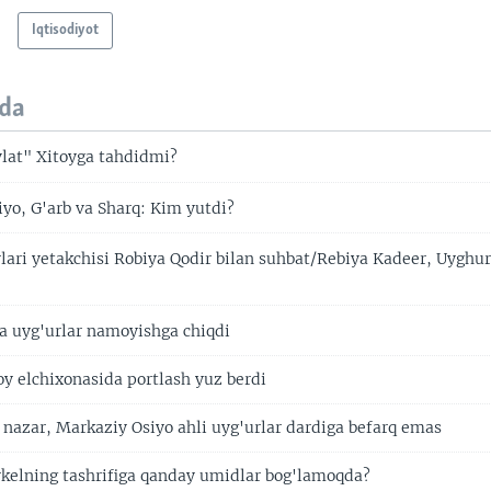
Iqtisodiyot
da
lat" Xitoyga tahdidmi?
yo, G'arb va Sharq: Kim yutdi?
lari yetakchisi Robiya Qodir bilan suhbat/Rebiya Kadeer, Uyghur 
 uyg'urlar namoyishga chiqdi
oy elchixonasida portlash yuz berdi
i nazar, Markaziy Osiyo ahli uyg'urlar dardiga befarq emas
rkelning tashrifiga qanday umidlar bog'lamoqda?