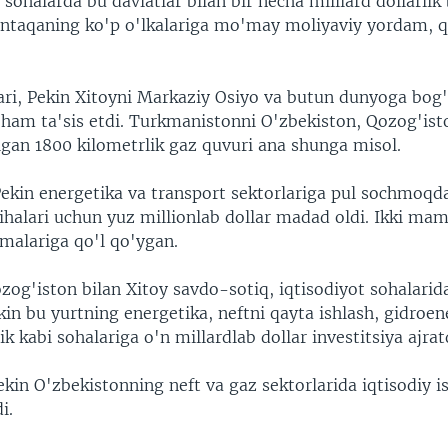
 sohalarda bu davlatlar bilan bir necha milliard dollarlik
ntaqaning ko'p o'lkalariga mo'may moliyaviy yordam, q
ri, Pekin Xitoyni Markaziy Osiyo va butun dunyoga bog
 ham ta'sis etdi. Turkmanistonni O'zbekiston, Qozog'ist
igan 1800 kilometrlik gaz quvuri ana shunga misol.
Pekin energetika va transport sektorlariga pul sochmoq
ihalari uchun yuz millionlab dollar madad oldi. Ikki mam
malariga qo'l qo'ygan.
og'iston bilan Xitoy savdo-sotiq, iqtisodiyot sohalarid
in bu yurtning energetika, neftni qayta ishlash, gidroen
k kabi sohalariga o'n millardlab dollar investitsiya ajrat
kin O'zbekistonning neft va gaz sektorlarida iqtisodiy is
i.