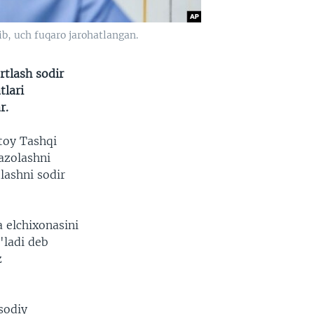
b, uch fuqaro jarohatlangan.
rtlash sodir
tlari
r.
itoy Tashqi
jazolashni
lashni sodir
a elchixonasini
'ladi deb
z
sodiy