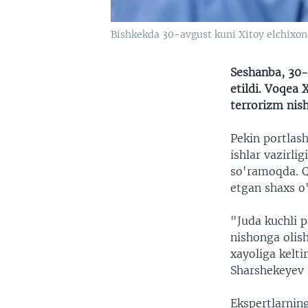
Bishkekda 30-avgust kuni Xitoy elchixona
Seshanba, 30-a
etildi. Voqea 
terrorizm nish
Pekin portlash
ishlar vazirli
so'ramoqda. Q
etgan shaxs o'
"Juda kuchli p
nishonga olis
xayoliga kelti
Sharshekeyev 
Ekspertlarning