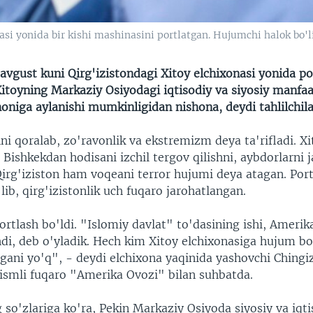
si yonida bir kishi mashinasini portlatgan. Hujumchi halok bo'li
vgust kuni Qirg'izistondagi Xitoy elchixonasi yonida po
Xitoyning Markaziy Osiyodagi iqtisodiy va siyosiy manfaa
oniga aylanishi mumkinligidan nishona, deydi tahlilchila
ni qoralab, zo'ravonlik va ekstremizm deya ta'rifladi. X
gi Bishkekdan hodisani izchil tergov qilishni, aybdorlarni 
irg'iziston ham voqeani terror hujumi deya atagan. Port
lib, qirg'izistonlik uch fuqaro jarohatlangan.
ortlash bo'ldi. "Islomiy davlat" to'dasining ishi, Amerik
hdi, deb o'yladik. Hech kim Xitoy elchixonasiga hujum bo
rgani yo'q", - deydi elchixona yaqinida yashovchi Chingi
ismli fuqaro "Amerika Ovozi" bilan suhbatda.
 so'zlariga ko'ra, Pekin Markaziy Osiyoda siyosiy va iqti