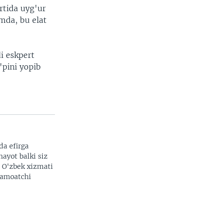
rtida uyg'ur
mda, bu elat
di eskpert
'pini yopib
da efirga
hayot balki siz
. O'zbek xizmati
 jamoatchi