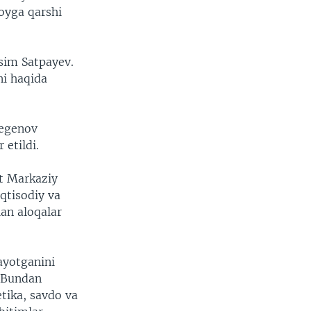
toyga qarshi
'sim Satpayev.
ni haqida
legenov
 etildi.
at Markaziy
qtisodiy va
lan aloqalar
ayotganini
. Bundan
etika, savdo va