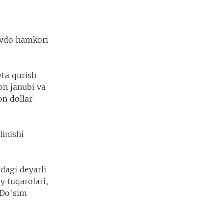
avdo hamkori
yta qurish
on janubi va
on dollar
linishi
dagi deyarli
y fuqarolari,
 Do'sim