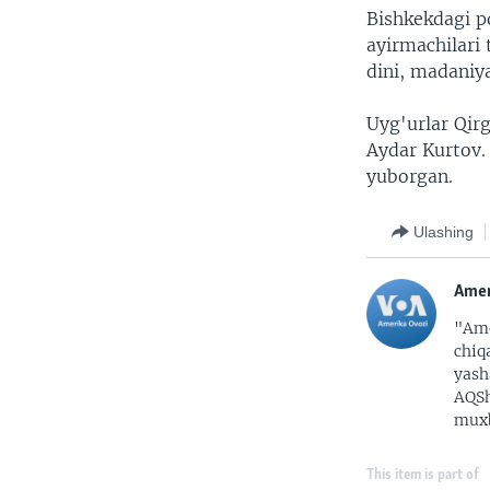
Bishkekdagi p
ayirmachilari 
dini, madaniya
Uyg'urlar Qirg
Aydar Kurtov. 
yuborgan.
Ulashing
Amer
"Ame
chiq
yash
AQSh
muxb
This item is part of