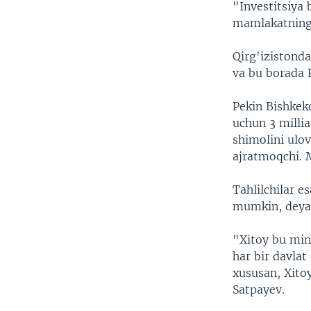
"Investitsiya 
mamlakatning 
Qirg'izistond
va bu borada 
Pekin Bishkek
uchun 3 millia
shimolini ulov
ajratmoqchi. M
Tahlilchilar e
mumkin, deya 
"Xitoy bu min
har bir davlat
xususan, Xito
Satpayev.