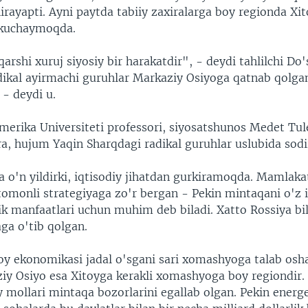
hirayapti. Ayni paytda tabiiy zaxiralarga boy regionda Xi
 kuchaymoqda.
arshi xuruj siyosiy bir harakatdir", - deydi tahlilchi Do
dikal ayirmachi guruhlar Markaziy Osiyoga qatnab qolga
 - deydi u.
merika Universiteti professori, siyosatshunos Medet Tu
ra, hujum Yaqin Sharqdagi radikal guruhlar uslubida sodir
a o'n yildirki, iqtisodiy jihatdan gurkiramoqda. Mamlak
tomonli strategiyaga zo'r bergan - Pekin mintaqani o'z i
lik manfaatlari uchun muhim deb biladi. Xatto Rossiya bi
aga o'tib qolgan.
toy ekonomikasi jadal o'sgani sari xomashyoga talab osh
ziy Osiyo esa Xitoyga kerakli xomashyoga boy regiondir
y mollari mintaqa bozorlarini egallab olgan. Pekin energ