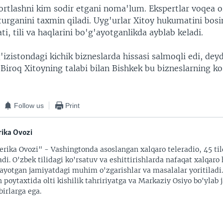
ortlashni kim sodir etgani noma'lum. Ekspertlar voqea o
turganini taxmin qiladi. Uyg'urlar Xitoy hukumatini bosi
ti, tili va haqlarini bo'g'ayotganlikda ayblab keladi.
'izistondagi kichik bizneslarda hissasi salmoqli edi, dey
Biroq Xitoyning talabi bilan Bishkek bu bizneslarning ko
Follow us
Print
ika Ovozi
rika Ovozi" - Vashingtonda asoslangan xalqaro teleradio, 45 til
adi. O'zbek tilidagi ko'rsatuv va eshittirishlarda nafaqat xalqaro 
ayotgan jamiyatdagi muhim o'zgarishlar va masalalar yoritiladi
 poytaxtida olti kishilik tahririyatga va Markaziy Osiyo bo'ylab
irlarga ega.