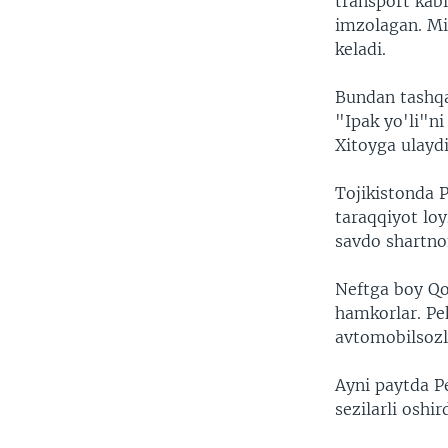
transport kabi
imzolagan. Mi
keladi.
Bundan tashqa
"Ipak yo'li"ni
Xitoyga ulayd
Tojikistonda 
taraqqiyot loy
savdo shartno
Neftga boy Qoz
hamkorlar. Pek
avtomobilsozli
Ayni paytda Pe
sezilarli oshird