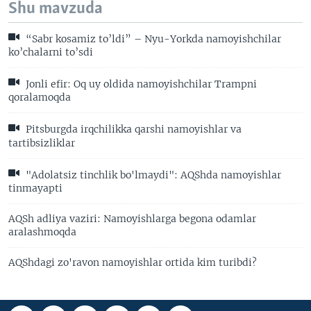
Shu mavzuda
“Sabr kosamiz to’ldi” – Nyu-Yorkda namoyishchilar
ko’chalarni to’sdi
Jonli efir: Oq uy oldida namoyishchilar Trampni
qoralamoqda
Pitsburgda irqchilikka qarshi namoyishlar va
tartibsizliklar
"Adolatsiz tinchlik bo'lmaydi": AQShda namoyishlar
tinmayapti
AQSh adliya vaziri: Namoyishlarga begona odamlar
aralashmoqda
AQShdagi zo'ravon namoyishlar ortida kim turibdi?