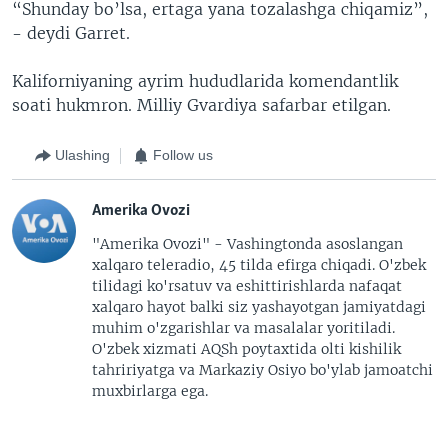
“Shunday bo’lsa, ertaga yana tozalashga chiqamiz”,
- deydi Garret.
Kaliforniyaning ayrim hududlarida komendantlik
soati hukmron. Milliy Gvardiya safarbar etilgan.
Ulashing
Follow us
Amerika Ovozi
"Amerika Ovozi" - Vashingtonda asoslangan
xalqaro teleradio, 45 tilda efirga chiqadi. O'zbek
tilidagi ko'rsatuv va eshittirishlarda nafaqat
xalqaro hayot balki siz yashayotgan jamiyatdagi
muhim o'zgarishlar va masalalar yoritiladi.
O'zbek xizmati AQSh poytaxtida olti kishilik
tahririyatga va Markaziy Osiyo bo'ylab jamoatchi
muxbirlarga ega.