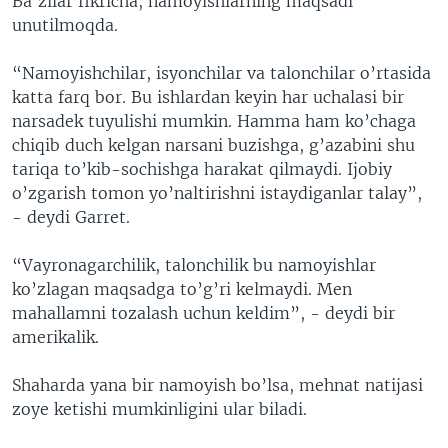
Ba’zilar fikricha, namoyishlarning maqsadi
unutilmoqda.
“Namoyishchilar, isyonchilar va talonchilar o’rtasida
katta farq bor. Bu ishlardan keyin har uchalasi bir
narsadek tuyulishi mumkin. Hamma ham ko’chaga
chiqib duch kelgan narsani buzishga, g’azabini shu
tariqa to’kib-sochishga harakat qilmaydi. Ijobiy
o’zgarish tomon yo’naltirishni istaydiganlar talay”,
- deydi Garret.
“Vayronagarchilik, talonchilik bu namoyishlar
ko’zlagan maqsadga to’g’ri kelmaydi. Men
mahallamni tozalash uchun keldim”, - deydi bir
amerikalik.
Shaharda yana bir namoyish bo’lsa, mehnat natijasi
zoye ketishi mumkinligini ular biladi.