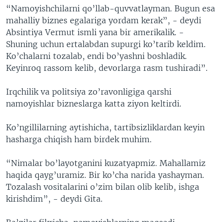
“Namoyishchilarni qo’llab-quvvatlayman. Bugun esa
mahalliy biznes egalariga yordam kerak”, - deydi
Absintiya Vermut ismli yana bir amerikalik. -
Shuning uchun ertalabdan supurgi ko’tarib keldim.
Ko’chalarni tozalab, endi bo’yashni boshladik.
Keyinroq rassom kelib, devorlarga rasm tushiradi”.
Irqchilik va politsiya zo’ravonligiga qarshi
namoyishlar bizneslarga katta ziyon keltirdi.
Ko’ngillilarning aytishicha, tartibsizliklardan keyin
hasharga chiqish ham birdek muhim.
“Nimalar bo’layotganini kuzatyapmiz. Mahallamiz
haqida qayg’uramiz. Bir ko’cha narida yashayman.
Tozalash vositalarini o’zim bilan olib kelib, ishga
kirishdim”, - deydi Gita.