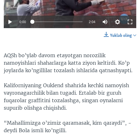
VIDEO
ODNOKLASSNIKI
XABARLAR SURATLARDA
TELEGRAM
0:00
2:04
TWITTER
Yuklab oling
SOUNDCLOUD
VOA
AQSh bo’ylab davom etayotgan norozilik
namoyishlari shaharlarga katta ziyon keltirdi. Ko’p
joylarda ko’ngillilar tozalash ishlarida qatnashyapti.
Kaliforniyaning Ouklend shahrida kechki namoyish
vayronagarchilik bilan tugadi. Ertalab bir guruh
fuqarolar graffitini tozalashga, singan oynalarni
supurib olishga chiqishdi.
“Mahallimizga o’zimiz qaramasak, kim qaraydi”, -
deydi Bola ismli ko’ngilli.