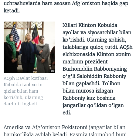
uchrashuvlarda ham asosan Afg'oniston haqida gap
ketadi.
Xillari Klinton Kobulda
ayollar va siyosatchilar bilan
ko’rishdi. Ularning xohish,
talablariga quloq tutdi. AQSh
elchixonasida Klinton xonim
marhum prezident
Burhoniddin Rabboniyning
o’g’li Salohiddin Rabboniy
AQSh Davlat kotibasi
bilan gaplashdi. Tolibon
Kobulda faol xotin-
bilan murosa izlagan
qizlar bilan ham
ko'rishib, ularning
Rabboniy kuz boshida
dardini tingladi
jangarilar qo’lidan o’lgan
edi.
Amerika va Afg’oniston Pokistonni jangarilar bilan
hamkorlikda ayblab keladi. Rasmiy Islomobod buni