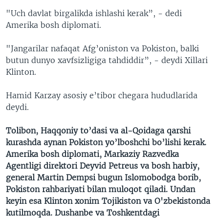
"Uch davlat birgalikda ishlashi kerak”, - dedi
Amerika bosh diplomati.
"Jangarilar nafaqat Afg’oniston va Pokiston, balki
butun dunyo xavfsizligiga tahdiddir”, - deydi Xillari
Klinton.
Hamid Karzay asosiy e’tibor chegara hududlarida
deydi.
Tolibon, Haqqoniy to’dasi va al-Qoidaga qarshi
kurashda aynan Pokiston yo’lboshchi bo’lishi kerak.
Amerika bosh diplomati, Markaziy Razvedka
Agentligi direktori Deyvid Petreus va bosh harbiy,
general Martin Dempsi bugun Islomobodga borib,
Pokiston rahbariyati bilan muloqot qiladi. Undan
keyin esa Klinton xonim Tojikiston va O'zbekistonda
kutilmoqda. Dushanbe va Toshkentdagi