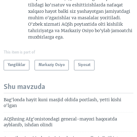
tilidagi ko'rsatuv va eshittirishlarda nafaqat
xalqaro hayot balki siz yashayotgan jamiyatdagi
muhim o'zgarishlar va masalalar yoritiladi.
O'zbek xizmati AQSh poytaxtida olti kishilik
tahririyatga va Markaziy Osiyo bo'ylab jamoatchi
muxbirlarga ega.
This item is part of
Yangiliklar
Markaziy Osiyo
Siyosat
Shu mavzuda
Bag'londa hayit kuni masjid oldida portlash, yetti kishi
o'lgan
AQShning Afg'onistondagi general-mayori haqoratda
ayblanib, ishdan olindi