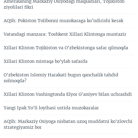
Amerikaning Markaziy Osiyodagi maqsadlari, Tojikiston
ziyolilari fikri
AQSh: Pokiston Tolibonni muzokaraga ko’ndirishi kerak
Vatandagi manzara: Toshkent Xillari Klintonga muntazir
Xillari Klinton Tojikiston va O'zbekistonga safar qilmoqda
Xillari Klinton mintaqa bo'ylab safarda
O'zbekiston Islomiy Harakati bugun qanchalik tahdid
solmoqda?
Xillari Klinton Vashingtonda Elyor G'aniyev bilan uchrashdi
Yangi Ipak Yo'li loyihasi ustida muzokaralar
AQSh: Markaziy Osiyoga nisbatan uzoq muddatni ko'zlovchi
strategiyamiz bor