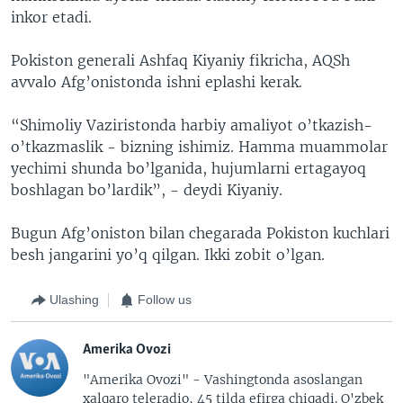
inkor etadi.
Pokiston generali Ashfaq Kiyaniy fikricha, AQSh
avvalo Afg’onistonda ishni eplashi kerak.
“Shimoliy Vaziristonda harbiy amaliyot o’tkazish-
o’tkazmaslik - bizning ishimiz. Hamma muammolar
yechimi shunda bo’lganida, hujumlarni ertagayoq
boshlagan bo’lardik”, - deydi Kiyaniy.
Bugun Afg’oniston bilan chegarada Pokiston kuchlari
besh jangarini yo’q qilgan. Ikki zobit o’lgan.
Ulashing
Follow us
Amerika Ovozi
"Amerika Ovozi" - Vashingtonda asoslangan
xalqaro teleradio, 45 tilda efirga chiqadi. O'zbek