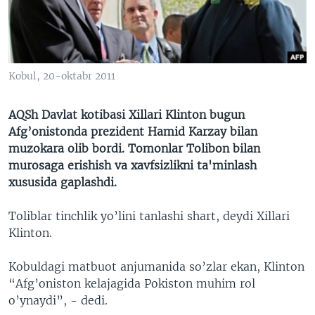
VIDEO
ODNOKLASSNIKI
XABARLAR SURATLARDA
TELEGRAM
TWITTER
Kobul, 20-oktabr 2011
SOUNDCLOUD
VOA
AQSh Davlat kotibasi Xillari Klinton bugun
Afg’onistonda prezident Hamid Karzay bilan
muzokara olib bordi. Tomonlar Tolibon bilan
murosaga erishish va xavfsizlikni ta'minlash
xususida gaplashdi.
Toliblar tinchlik yo’lini tanlashi shart, deydi Xillari
Klinton.
Kobuldagi matbuot anjumanida so’zlar ekan, Klinton
“Afg’oniston kelajagida Pokiston muhim rol
o’ynaydi”, - dedi.