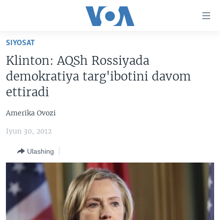
Bosh
sahifaga
boring
Boshiga
SIYOSAT
qayting
BOSH SAHIFA
Klinton: AQSh Rossiyada
Qidiruvga
AMERIKA
demokratiya targ'ibotini davom
o'ting
MARKAZIY OSIYO
ettiradi
XALQARO
Amerika Ovozi
VATANDOSHLAR
Iyun 30, 2012
MULTIMEDIA
Ulashing
IJTIMOIY TARMOQLAR
AMERIKA MANZARALARI
INGLIZ TILI DARSLARI
XALQARO HAYOT
FACEBOOK
EDITORIAL
VASHINGTON CHOYXONASI
YOUTUBE
MOBIL-SALOM!
INSTAGRAM
Learning English