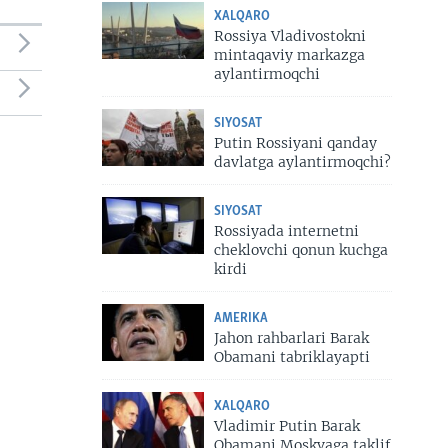
XALQARO
Rossiya Vladivostokni
mintaqaviy markazga
aylantirmoqchi
SIYOSAT
Putin Rossiyani qanday
davlatga aylantirmoqchi?
SIYOSAT
Rossiyada internetni
cheklovchi qonun kuchga
kirdi
AMERIKA
Jahon rahbarlari Barak
Obamani tabriklayapti
XALQARO
Vladimir Putin Barak
Obamani Moskvaga taklif