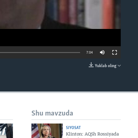
7:04
Yuklab oling
EMBED
Shu mavzuda
SIYOSAT
Klinton: AQSh Rossiyada