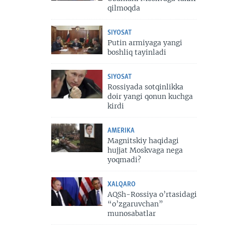
qilmoqda
SIYOSAT
Putin armiyaga yangi
boshliq tayinladi
SIYOSAT
Rossiyada sotqinlikka
doir yangi qonun kuchga
kirdi
AMERIKA
Magnitskiy haqidagi
hujjat Moskvaga nega
yoqmadi?
XALQARO
AQSh-Rossiya o’rtasidagi
“o’zgaruvchan”
munosabatlar