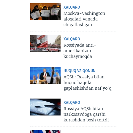
XALQARO
Moskva-Vashington
aloqalari yanada
chigallashgan
XALQARO
Rossiyada anti-
amerikanizm
kuchaymoqda
HUQUQ VA QONUN
AQSh: Rossiya bilan
huquq haqida
gaplashishdan naf yo'q
XALQARO
Rossiya AQSh bilan
narkosavdoga qarshi
kurashdan bosh tortdi