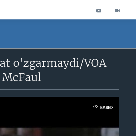
sat o'zgarmaydi/VOA
l McFaul
EMBED