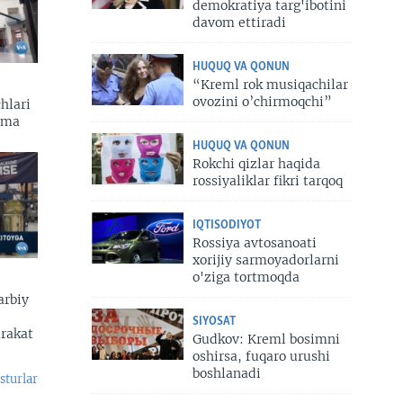
demokratiya targ'ibotini
davom ettiradi
HUQUQ VA QONUN
“Kreml rok musiqachilar
ovozini o’chirmoqchi”
hlari
zma
HUQUQ VA QONUN
Rokchi qizlar haqida
rossiyaliklar fikri tarqoq
IQTISODIYOT
Rossiya avtosanoati
xorijiy sarmoyadorlarni
o'ziga tortmoqda
arbiy
SIYOSAT
arakat
Gudkov: Kreml bosimni
oshirsa, fuqaro urushi
boshlanadi
sturlar