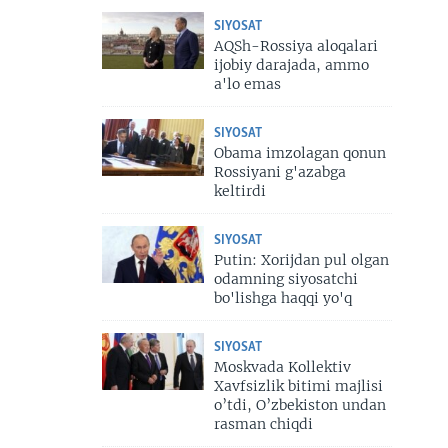
SIYOSAT
AQSh-Rossiya aloqalari
ijobiy darajada, ammo
a'lo emas
SIYOSAT
Obama imzolagan qonun
Rossiyani g'azabga
keltirdi
SIYOSAT
Putin: Xorijdan pul olgan
odamning siyosatchi
bo'lishga haqqi yo'q
SIYOSAT
Moskvada Kollektiv
Xavfsizlik bitimi majlisi
o’tdi, O’zbekiston undan
rasman chiqdi