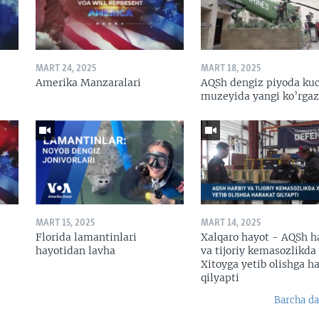
MART 24, 2025
MART 18, 2025
Amerika Manzaralari
AQSh dengiz piyoda kuc
muzeyida yangi ko’rga
MART 15, 2025
MART 14, 2025
Florida lamantinlari
Xalqaro hayot - AQSh h
hayotidan lavha
va tijoriy kemasozlikda
Xitoyga yetib olishga h
qilyapti
Barcha da