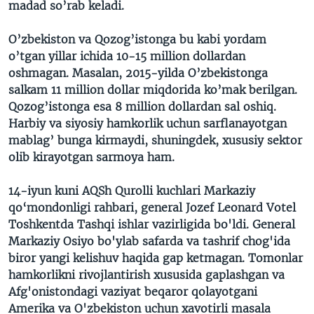
madad so’rab keladi.
O’zbekiston va Qozog’istonga bu kabi yordam
o’tgan yillar ichida 10-15 million dollardan
oshmagan. Masalan, 2015-yilda O’zbekistonga
salkam 11 million dollar miqdorida ko’mak berilgan.
Qozog’istonga esa 8 million dollardan sal oshiq.
Harbiy va siyosiy hamkorlik uchun sarflanayotgan
mablag’ bunga kirmaydi, shuningdek, xususiy sektor
olib kirayotgan sarmoya ham.
14-iyun kuni
AQSh Qurolli kuchlari Markaziy
qo‘mondonligi rahbari, general Jozef Leonard Votel
Toshkentda Tashqi ishlar vazirligida bo'ldi. General
Markaziy Osiyo bo'ylab safarda va tashrif chog'ida
biror yangi kelishuv haqida gap ketmagan. Tomonlar
hamkorlikni rivojlantirish xususida gaplashgan va
Afg'onistondagi vaziyat beqaror qolayotgani
Amerika va O'zbekiston uchun xavotirli masala