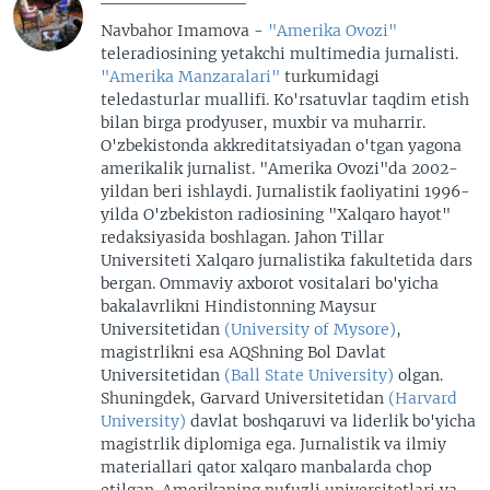
Navbahor Imamova -
"Amerika Ovozi"
teleradiosining yetakchi multimedia jurnalisti.
"Amerika Manzaralari"
turkumidagi
teledasturlar muallifi. Ko'rsatuvlar taqdim etish
bilan birga prodyuser, muxbir va muharrir.
O'zbekistonda akkreditatsiyadan o'tgan yagona
amerikalik jurnalist. "Amerika Ovozi"da 2002-
yildan beri ishlaydi. Jurnalistik faoliyatini 1996-
yilda O'zbekiston radiosining "Xalqaro hayot"
redaksiyasida boshlagan. Jahon Tillar
Universiteti Xalqaro jurnalistika fakultetida dars
bergan. Ommaviy axborot vositalari bo'yicha
bakalavrlikni Hindistonning Maysur
Universitetidan
(University of Mysore)
,
magistrlikni esa AQShning Bol Davlat
Universitetidan
(Ball State University)
olgan.
Shuningdek, Garvard Universitetidan
(Harvard
University)
davlat boshqaruvi va liderlik bo'yicha
magistrlik diplomiga ega. Jurnalistik va ilmiy
materiallari qator xalqaro manbalarda chop
etilgan. Amerikaning nufuzli universitetlari va