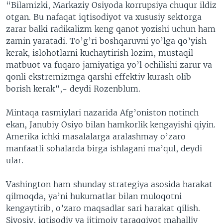
“Bilamizki, Markaziy Osiyoda korrupsiya chuqur ildiz
otgan. Bu nafaqat iqtisodiyot va xususiy sektorga
zarar balki radikalizm keng qanot yozishi uchun ham
zamin yaratadi. To’g’ri boshqaruvni yo’lga qo’yish
kerak, islohotlarni kuchaytirish lozim, mustaqil
matbuot va fuqaro jamiyatiga yo’l ochilishi zarur va
qonli ekstremizmga qarshi effektiv kurash olib
borish kerak”,- deydi Rozenblum.
Mintaqa rasmiylari nazarida Afg’oniston notinch
ekan, Janubiy Osiyo bilan hamkorlik kengayishi qiyin.
Amerika ichki masalalarga aralashmay o’zaro
manfaatli sohalarda birga ishlagani ma’qul, deydi
ular.
Vashington ham shunday strategiya asosida harakat
qilmoqda, ya’ni hukumatlar bilan muloqotni
kengaytirib, o’zaro maqsadlar sari harakat qilish.
Siyosiy, iqtisodiy va ijtimoiy taraqqiyot mahalliy