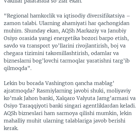
Vakillar palatasida so’zlar ekan.
“Regional hamkorlik va iqtisodiy diversifikatsiya –
zamon talabi. Ularning ahamiyati har qachongidan
muhim. Shunday ekan, AQSh Markaziy va Janubiy
Osiyo orasida yangi energetika bozori barpo etish,
savdo va transport yo’llarini rivojlantirish, boj va
chegara tizimini takomillashtirish, odamlar va
bizneslarni bog’lovchi tarmoqlar yaratishni targ’ib
qilmoqda”.
Lekin bu borada Vashington qancha mablag’
ajratmoqda? Rasmiylarning javobi shuki, moliyaviy
ko’mak Jahon banki, Xalqaro Valyuta Jamg’armasi va
Osiyo Taraqqiyoti banki singari agentliklardan keladi.
AQSh bizneslari ham sarmoya qilishi mumkin, lekin
mahalliy muhit ularning talablariga javob berishi
kerak.