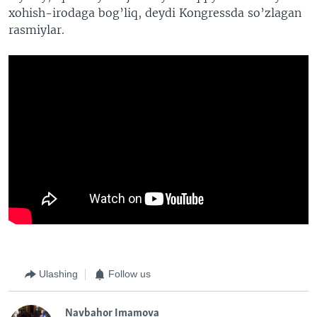
xohish-irodaga bog’liq, deydi Kongressda so’zlagan
rasmiylar.
Ulashing
Follow us
Navbahor Imamova