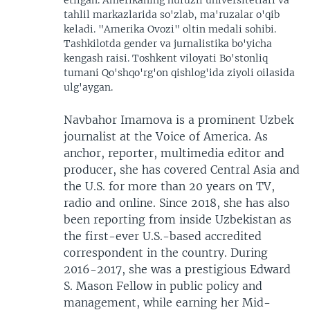
tahlil markazlarida so'zlab, ma'ruzalar o'qib
keladi. "Amerika Ovozi" oltin medali sohibi.
Tashkilotda gender va jurnalistika bo'yicha
kengash raisi. Toshkent viloyati Bo'stonliq
tumani Qo'shqo'rg'on qishlog'ida ziyoli oilasida
ulg'aygan.
Navbahor Imamova is a prominent Uzbek
journalist at the Voice of America. As
anchor, reporter, multimedia editor and
producer, she has covered Central Asia and
the U.S. for more than 20 years on TV,
radio and online. Since 2018, she has also
been reporting from inside Uzbekistan as
the first-ever U.S.-based accredited
correspondent in the country. During
2016-2017, she was a prestigious Edward
S. Mason Fellow in public policy and
management, while earning her Mid-