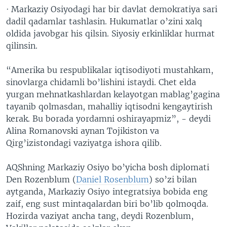
· Markaziy Osiyodagi har bir davlat demokratiya sari
dadil qadamlar tashlasin. Hukumatlar o’zini xalq
oldida javobgar his qilsin. Siyosiy erkinliklar hurmat
qilinsin.
“Amerika bu respublikalar iqtisodiyoti mustahkam,
sinovlarga chidamli bo’lishini istaydi. Chet elda
yurgan mehnatkashlardan kelayotgan mablag’gagina
tayanib qolmasdan, mahalliy iqtisodni kengaytirish
kerak. Bu borada yordamni oshirayapmiz”, - deydi
Alina Romanovski aynan Tojikiston va
Qirg’izistondagi vaziyatga ishora qilib.
AQShning Markaziy Osiyo bo’yicha bosh diplomati
Den Rozenblum (
Daniel Rosenblum
) so’zi bilan
aytganda, Markaziy Osiyo integratsiya bobida eng
zaif, eng sust mintaqalardan biri bo’lib qolmoqda.
Hozirda vaziyat ancha tang, deydi Rozenblum,