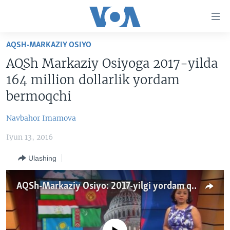
Bosh
sahifaga
boring
Boshiga
AQSH-MARKAZIY OSIYO
qayting
BOSH SAHIFA
AQSh Markaziy Osiyoga 2017-yilda
Qidiruvga
AMERIKA
164 million dollarlik yordam
o'ting
MARKAZIY OSIYO
bermoqchi
XALQARO
Navbahor Imamova
VATANDOSHLAR
Iyun 13, 2016
MULTIMEDIA
Ulashing
IJTIMOIY TARMOQLAR
AMERIKA MANZARALARI
INGLIZ TILI DARSLARI
XALQARO HAYOT
FACEBOOK
AQSh-Markaziy Osiyo: 2017-yilgi yordam qancha?
EDITORIAL
VASHINGTON CHOYXONASI
YOUTUBE
MOBIL-SALOM!
INSTAGRAM
Learning English