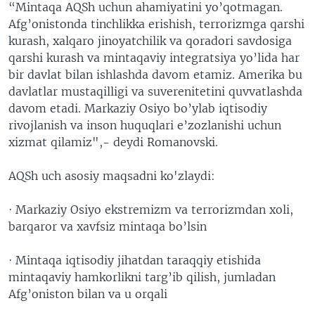
“Mintaqa AQSh uchun ahamiyatini yo’qotmagan.
Afg’onistonda tinchlikka erishish, terrorizmga qarshi
kurash, xalqaro jinoyatchilik va qoradori savdosiga
qarshi kurash va mintaqaviy integratsiya yo’lida har
bir davlat bilan ishlashda davom etamiz. Amerika bu
davlatlar mustaqilligi va suverenitetini quvvatlashda
davom etadi. Markaziy Osiyo bo’ylab iqtisodiy
rivojlanish va inson huquqlari e’zozlanishi uchun
xizmat qilamiz",- deydi Romanovski.
AQSh uch asosiy maqsadni ko'zlaydi:
· Markaziy Osiyo ekstremizm va terrorizmdan xoli,
barqaror va xavfsiz mintaqa bo’lsin
· Mintaqa iqtisodiy jihatdan taraqqiy etishida
mintaqaviy hamkorlikni targ’ib qilish, jumladan
Afg’oniston bilan va u orqali