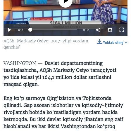
No media source currently available
VIDEO
ODNOKLASSNIKI
XABARLAR SURATLARDA
TELEGRAM
TWITTER
0:00
9:03
SOUNDCLOUD
VOA
AQSh-Markaziy Osiyo: 2017-yilgi yordam
Yuklab oling
qancha?
VASHINGTON —
Davlat departamentining
tasdiqlashicha, AQSh Markaziy Osiyo taraqqiyoti
yo’lida kelasi yil 164,1 million dollar sarflashni
maqsad qilgan.
Eng ko’p sarmoya Qirg’iziston va Tojikistonda
qilinadi. Gap asosan islohotlar va iqtisodiy-ijtimoiy
rivojlanish bobida ko’rsatiladigan yordam haqida
ketmoqda. Bu ikki davlat iqtisodiy jihatdan eng zaif
hisoblanadi va har ikkisi Vashingtondan ko’proq