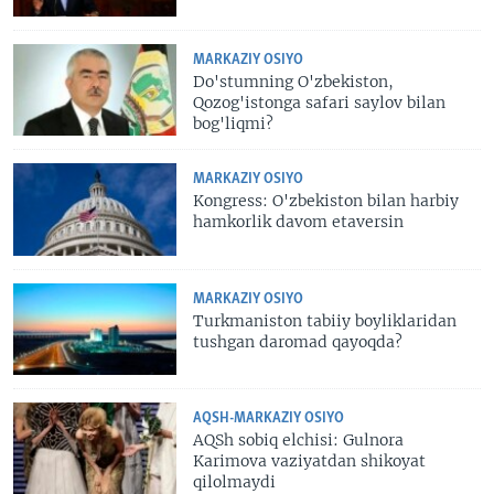
MARKAZIY OSIYO
Do'stumning O'zbekiston,
Qozog'istonga safari saylov bilan
bog'liqmi?
MARKAZIY OSIYO
Kongress: O'zbekiston bilan harbiy
hamkorlik davom etaversin
MARKAZIY OSIYO
Turkmaniston tabiiy boyliklaridan
tushgan daromad qayoqda?
AQSH-MARKAZIY OSIYO
AQSh sobiq elchisi: Gulnora
Karimova vaziyatdan shikoyat
qilolmaydi