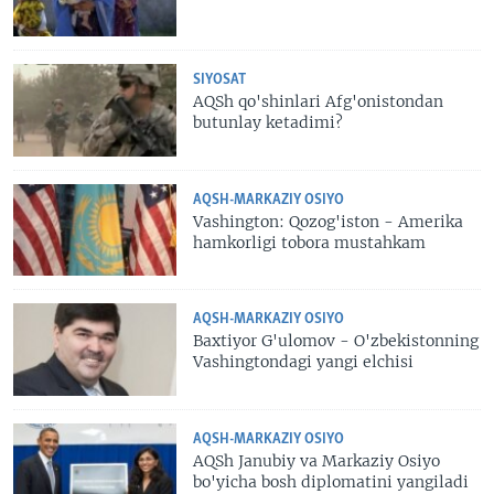
SIYOSAT
AQSh qo'shinlari Afg'onistondan
butunlay ketadimi?
AQSH-MARKAZIY OSIYO
Vashington: Qozog'iston - Amerika
hamkorligi tobora mustahkam
AQSH-MARKAZIY OSIYO
Baxtiyor G'ulomov - O'zbekistonning
Vashingtondagi yangi elchisi
AQSH-MARKAZIY OSIYO
AQSh Janubiy va Markaziy Osiyo
bo'yicha bosh diplomatini yangiladi