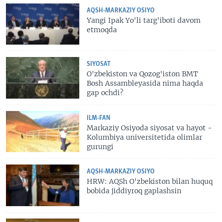
AQSH-MARKAZIY OSIYO
Yangi Ipak Yo'li targ'iboti davom
etmoqda
SIYOSAT
O'zbekiston va Qozog'iston BMT
Bosh Assambleyasida nima haqda
gap ochdi?
ILM-FAN
Markaziy Osiyoda siyosat va hayot -
Kolumbiya universitetida olimlar
gurungi
AQSH-MARKAZIY OSIYO
HRW: AQSh O'zbekiston bilan huquq
bobida jiddiyroq gaplashsin