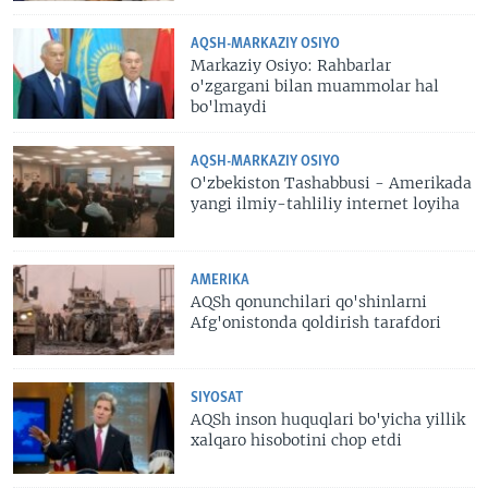
AQSH-MARKAZIY OSIYO
Markaziy Osiyo: Rahbarlar
o'zgargani bilan muammolar hal
bo'lmaydi
AQSH-MARKAZIY OSIYO
O'zbekiston Tashabbusi - Amerikada
yangi ilmiy-tahliliy internet loyiha
AMERIKA
AQSh qonunchilari qo'shinlarni
Afg'onistonda qoldirish tarafdori
SIYOSAT
AQSh inson huquqlari bo'yicha yillik
xalqaro hisobotini chop etdi