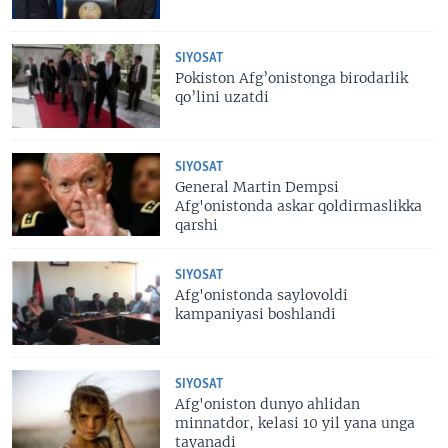
SIYOSAT
Pokiston Afg’onistonga birodarlik
qo’lini uzatdi
SIYOSAT
General Martin Dempsi
Afg'onistonda askar qoldirmaslikka
qarshi
SIYOSAT
Afg'onistonda saylovoldi
kampaniyasi boshlandi
SIYOSAT
Afg'oniston dunyo ahlidan
minnatdor, kelasi 10 yil yana unga
tayanadi