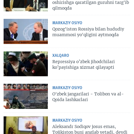
oshirishga qaratilgan guruhni targ'ib
qilmoqda
MARKAZIY OSIYO
Qozog'iston Rossiya bilan hududiy
muammosi yo'qligini aytmoqda
XALQARO
Repressiya o’zbek jihodchilari
ko’payishiga xizmat qilayapti
MARKAZIY OSIYO
O'zbek jangarilari - Tolibon va al-
Qoida lashkarlari
MARKAZIY OSIYO
Aleksandr Sodiqov josus emas,
Tojikiston buni anglab yetadi, deydi