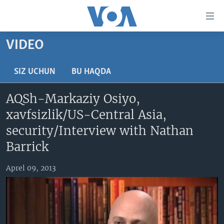
Bosh
sahifaga
boring
Boshiga
VIDEO
qayting
BOSH SAHIFA
Qidiruvga
AMERIKA
SIZ UCHUN
BU HAQDA
o'ting
MARKAZIY OSIYO
AQSh-Markaziy Osiyo,
XALQARO
xavfsizlik/US-Central Asia,
VATANDOSHLAR
security/Interview with Nathan
MULTIMEDIA
Barrick
IJTIMOIY TARMOQLAR
AMERIKA MANZARALARI
Aprel 09, 2013
INGLIZ TILI DARSLARI
XALQARO HAYOT
FACEBOOK
EDITORIAL
VASHINGTON CHOYXONASI
YOUTUBE
MOBIL-SALOM!
INSTAGRAM
Learning English