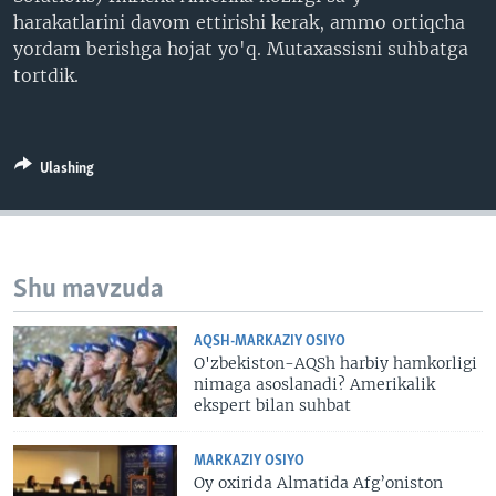
harakatlarini davom ettirishi kerak, ammo ortiqcha
yordam berishga hojat yo'q. Mutaxassisni suhbatga
tortdik.
Ulashing
Shu mavzuda
AQSH-MARKAZIY OSIYO
O'zbekiston-AQSh harbiy hamkorligi
nimaga asoslanadi? Amerikalik
ekspert bilan suhbat
MARKAZIY OSIYO
Oy oxirida Almatida Afg’oniston