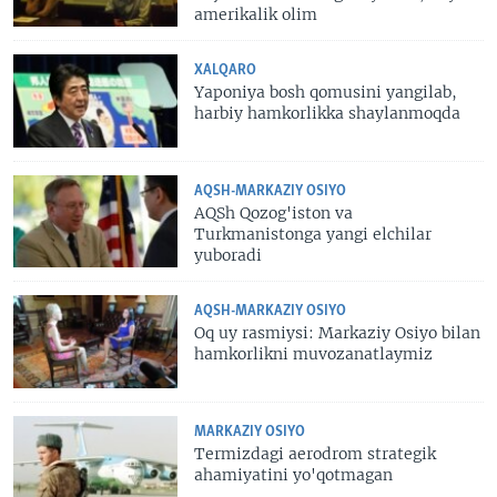
amerikalik olim
XALQARO
Yaponiya bosh qomusini yangilab,
harbiy hamkorlikka shaylanmoqda
AQSH-MARKAZIY OSIYO
AQSh Qozog'iston va
Turkmanistonga yangi elchilar
yuboradi
AQSH-MARKAZIY OSIYO
Oq uy rasmiysi: Markaziy Osiyo bilan
hamkorlikni muvozanatlaymiz
MARKAZIY OSIYO
Termizdagi aerodrom strategik
ahamiyatini yo'qotmagan