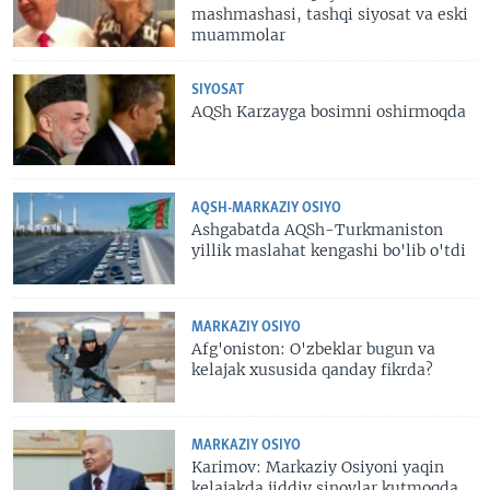
mashmashasi, tashqi siyosat va eski
muammolar
SIYOSAT
AQSh Karzayga bosimni oshirmoqda
AQSH-MARKAZIY OSIYO
Ashgabatda AQSh-Turkmaniston
yillik maslahat kengashi bo'lib o'tdi
MARKAZIY OSIYO
Afg'oniston: O'zbeklar bugun va
kelajak xususida qanday fikrda?
MARKAZIY OSIYO
Karimov: Markaziy Osiyoni yaqin
kelajakda jiddiy sinovlar kutmoqda