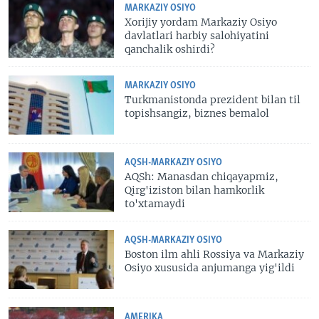
MARKAZIY OSIYO
Xorijiy yordam Markaziy Osiyo
davlatlari harbiy salohiyatini
qanchalik oshirdi?
MARKAZIY OSIYO
Turkmanistonda prezident bilan til
topishsangiz, biznes bemalol
AQSH-MARKAZIY OSIYO
AQSh: Manasdan chiqayapmiz,
Qirg'iziston bilan hamkorlik
to'xtamaydi
AQSH-MARKAZIY OSIYO
Boston ilm ahli Rossiya va Markaziy
Osiyo xususida anjumanga yig'ildi
AMERIKA