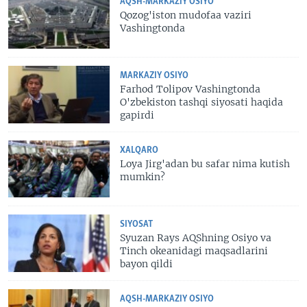
AQSH-MARKAZIY OSIYO
Qozog'iston mudofaa vaziri
Vashingtonda
MARKAZIY OSIYO
Farhod Tolipov Vashingtonda
O'zbekiston tashqi siyosati haqida
gapirdi
XALQARO
Loya Jirg'adan bu safar nima kutish
mumkin?
SIYOSAT
Syuzan Rays AQShning Osiyo va
Tinch okeanidagi maqsadlarini
bayon qildi
AQSH-MARKAZIY OSIYO