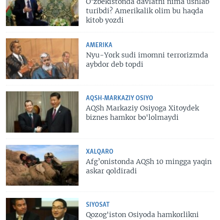
O'zbekistonda davlatni nima ushlab
turibdi? Amerikalik olim bu haqda
kitob yozdi
AMERIKA
Nyu-York sudi imomni terrorizmda
aybdor deb topdi
AQSH-MARKAZIY OSIYO
AQSh Markaziy Osiyoga Xitoydek
biznes hamkor bo'lolmaydi
XALQARO
Afg’onistonda AQSh 10 mingga yaqin
askar qoldiradi
SIYOSAT
Qozog'iston Osiyoda hamkorlikni