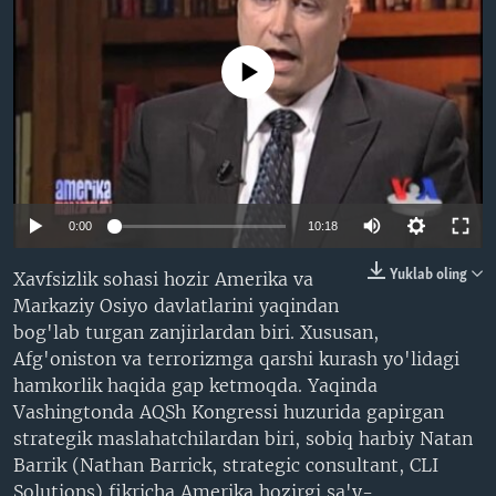
VIDEO
ODNOKLASSNIKI
XABARLAR SURATLARDA
TELEGRAM
No media source currently available
TWITTER
SOUNDCLOUD
VOA
0:00
10:18
Yuklab oling
Xavfsizlik sohasi hozir Amerika va
Markaziy Osiyo davlatlarini yaqindan
bog'lab turgan zanjirlardan biri. Xususan,
Afg'oniston va terrorizmga qarshi kurash yo'lidagi
hamkorlik haqida gap ketmoqda. Yaqinda
Vashingtonda AQSh Kongressi huzurida gapirgan
strategik maslahatchilardan biri, sobiq harbiy Natan
Barrik (Nathan Barrick, strategic consultant, CLI
Solutions) fikricha Amerika hozirgi sa'y-