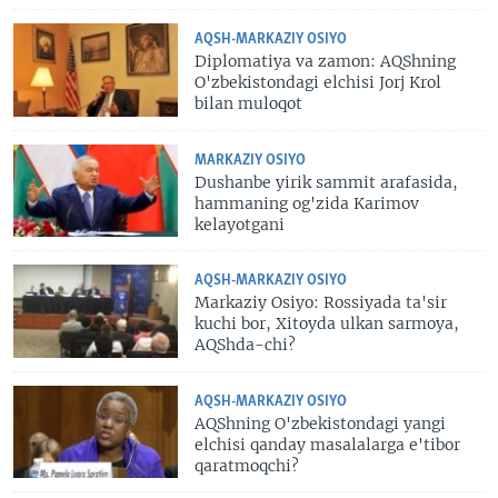
AQSH-MARKAZIY OSIYO
Diplomatiya va zamon: AQShning
O'zbekistondagi elchisi Jorj Krol
bilan muloqot
MARKAZIY OSIYO
Dushanbe yirik sammit arafasida,
hammaning og'zida Karimov
kelayotgani
AQSH-MARKAZIY OSIYO
Markaziy Osiyo: Rossiyada ta'sir
kuchi bor, Xitoyda ulkan sarmoya,
AQShda-chi?
AQSH-MARKAZIY OSIYO
AQShning O'zbekistondagi yangi
elchisi qanday masalalarga e'tibor
qaratmoqchi?