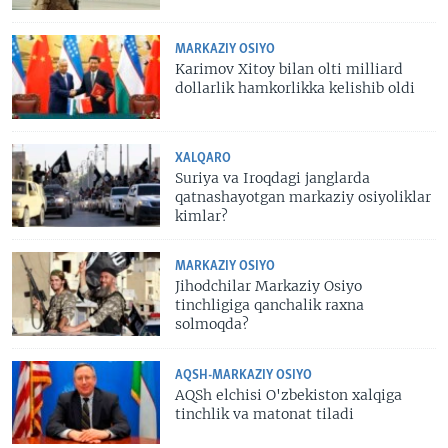
MARKAZIY OSIYO
Karimov Xitoy bilan olti milliard
dollarlik hamkorlikka kelishib oldi
XALQARO
Suriya va Iroqdagi janglarda
qatnashayotgan markaziy osiyoliklar
kimlar?
MARKAZIY OSIYO
Jihodchilar Markaziy Osiyo
tinchligiga qanchalik raxna
solmoqda?
AQSH-MARKAZIY OSIYO
AQSh elchisi O'zbekiston xalqiga
tinchlik va matonat tiladi