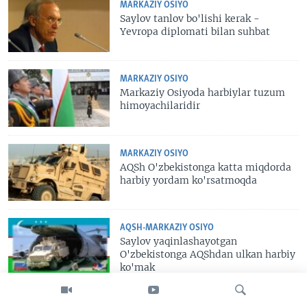
MARKAZIY OSIYO
Saylov tanlov bo'lishi kerak -
Yevropa diplomati bilan suhbat
MARKAZIY OSIYO
Markaziy Osiyoda harbiylar tuzum
himoyachilaridir
MARKAZIY OSIYO
AQSh O'zbekistonga katta miqdorda
harbiy yordam ko'rsatmoqda
AQSH-MARKAZIY OSIYO
Saylov yaqinlashayotgan
O'zbekistonga AQShdan ulkan harbiy
ko'mak
MARKAZIY OSIYO