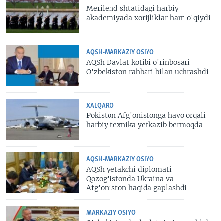
Merilend shtatidagi harbiy
akademiyada xorijliklar ham o'qiydi
AQSH-MARKAZIY OSIYO
AQSh Davlat kotibi o'rinbosari
O'zbekiston rahbari bilan uchrashdi
XALQARO
Pokiston Afg'onistonga havo orqali
harbiy texnika yetkazib bermoqda
AQSH-MARKAZIY OSIYO
AQSh yetakchi diplomati
Qozog'istonda Ukraina va
Afg'oniston haqida gaplashdi
MARKAZIY OSIYO