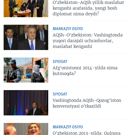
O'zbekiston-AQSh yillik maslahat
kengashi arafasida, yangi bosh
diplomat nima deydi?
MARKAZIY OSIYO
AQSh-O'zbekiston: Vashingtonda
yuqori darajali uchrashuvlar,
maslahat kengashi
SIYOSAT
Afg'onistonni 2014-yilda nima
kutmoqda?
SIYOSAT
Vashingtonda AQSh-Qozog'iston
konvensiyasi o'tkazildi
MARKAZIY OSIYO
O'zbekiston 2013-yilda: Gulnora