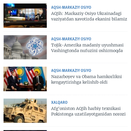
AQSH-MARKAZIY OSIYO
AQSh: Markaziy Osiyo Ukrainadagi
vaziyatdan xavotirda ekanini bilamiz
AQSH-MARKAZIY OSIYO
Tojik-Amerika madaniy uyushmasi
Vashingtonda nufuzini oshirmoqda
AQSH-MARKAZIY OSIYO
Nazarboyev va Obama hamkorlikni
kengaytirishga kelishib oldi
XALQARO
Afg'oniston AQSh harbiy texnikasi
Pokistonga uzatilayotganidan norozi