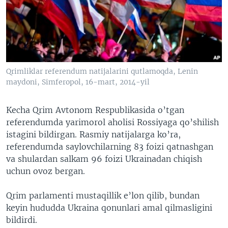
VIDEO
ODNOKLASSNIKI
XABARLAR SURATLARDA
TELEGRAM
TWITTER
SOUNDCLOUD
VOA
Qrimliklar referendum natijalarini qutlamoqda, Lenin
maydoni, Simferopol, 16-mart, 2014-yil
Kecha Qrim Avtonom Respublikasida o’tgan
referendumda yarimorol aholisi Rossiyaga qo’shilish
istagini bildirgan. Rasmiy natijalarga ko’ra,
referendumda saylovchilarning 83 foizi qatnashgan
va shulardan salkam 96 foizi Ukrainadan chiqish
uchun ovoz bergan.
Qrim parlamenti mustaqillik e’lon qilib, bundan
keyin hududda Ukraina qonunlari amal qilmasligini
bildirdi.