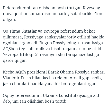
Referendumni tan olishdan bosh tortgan Kiyevdagi
muvaqqat hukumat qisman harbiy safarbarlik e’lon
qilgan.
Qo’shma Shtatlar va Yevropa referendum bekor
qilinmasa, Rossiyaga sanksiyalar joriy etilishi haqida
ogohlantirgan edi. Bugun Rossiyaning 11 rasmiysiga
AQShda tegishli mulk va hisob raqamlari muzlatildi.
Yevropa Ittifoqi 21 rasmiyni shu tariqa jazolashga
qaror qilgan.
Kecha AQSh prezidenti Barak Obama Rossiya rahbari
Vladimir Putin bilan kecha telefon orqali gaplashib,
jazo choralari haqida yana bir bor ogohlantirgan.
Oq uy referendumni Ukraina konstitutsiyasiga zid
deb, uni tan olishdan bosh tortdi.