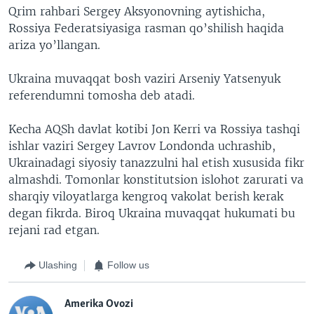
Qrim rahbari Sergey Aksyonovning aytishicha,
Rossiya Federatsiyasiga rasman qo’shilish haqida
ariza yo’llangan.
Ukraina muvaqqat bosh vaziri Arseniy Yatsenyuk
referendumni tomosha deb atadi.
Kecha AQSh davlat kotibi Jon Kerri va Rossiya tashqi
ishlar vaziri Sergey Lavrov Londonda uchrashib,
Ukrainadagi siyosiy tanazzulni hal etish xususida fikr
almashdi. Tomonlar konstitutsion islohot zarurati va
sharqiy viloyatlarga kengroq vakolat berish kerak
degan fikrda. Biroq Ukraina muvaqqat hukumati bu
rejani rad etgan.
Ulashing
Follow us
Amerika Ovozi