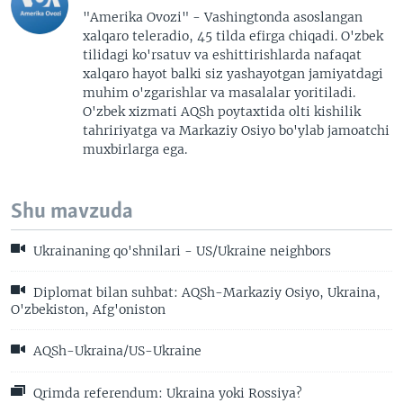
"Amerika Ovozi" - Vashingtonda asoslangan
xalqaro teleradio, 45 tilda efirga chiqadi. O'zbek
tilidagi ko'rsatuv va eshittirishlarda nafaqat
xalqaro hayot balki siz yashayotgan jamiyatdagi
muhim o'zgarishlar va masalalar yoritiladi.
O'zbek xizmati AQSh poytaxtida olti kishilik
tahririyatga va Markaziy Osiyo bo'ylab jamoatchi
muxbirlarga ega.
Shu mavzuda
Ukrainaning qo'shnilari - US/Ukraine neighbors
Diplomat bilan suhbat: AQSh-Markaziy Osiyo, Ukraina,
O'zbekiston, Afg'oniston
AQSh-Ukraina/US-Ukraine
Qrimda referendum: Ukraina yoki Rossiya?