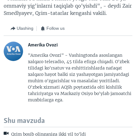
ommaviy yig'inlarni taqiqlab qo'yishdi", - deydi Zair
Smedlyayev, Qrim-tatarlar kengashi vakili.
Ulashing
Follow us
Amerika Ovozi
"Amerika Ovozi" - Vashingtonda asoslangan
xalqaro teleradio, 45 tilda efirga chiqadi. O'zbek
tilidagi ko'rsatuv va eshittirishlarda nafaqat
xalqaro hayot balki siz yashayotgan jamiyatdagi
muhim o'zgarishlar va masalalar yoritiladi.
O'zbek xizmati AQSh poytaxtida olti kishilik
tahririyatga va Markaziy Osiyo bo'ylab jamoatchi
muxbirlarga ega.
Shu mavzuda
Qrim bosib olinganiga ikki yil to'ldi