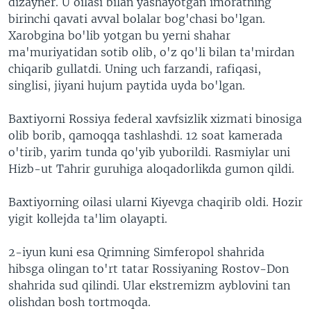
dizayner. U oilasi bilan yashayotgan imoratning
birinchi qavati avval bolalar bog'chasi bo'lgan.
Xarobgina bo'lib yotgan bu yerni shahar
ma'muriyatidan sotib olib, o'z qo'li bilan ta'mirdan
chiqarib gullatdi. Uning uch farzandi, rafiqasi,
singlisi, jiyani hujum paytida uyda bo'lgan.
Baxtiyorni Rossiya federal xavfsizlik xizmati binosiga
olib borib, qamoqqa tashlashdi. 12 soat kamerada
o'tirib, yarim tunda qo'yib yuborildi. Rasmiylar uni
Hizb-ut Tahrir guruhiga aloqadorlikda gumon qildi.
Baxtiyorning oilasi ularni Kiyevga chaqirib oldi. Hozir
yigit kollejda ta'lim olayapti.
2-iyun kuni esa Qrimning Simferopol shahrida
hibsga olingan to'rt tatar Rossiyaning Rostov-Don
shahrida sud qilindi. Ular ekstremizm ayblovini tan
olishdan bosh tortmoqda.