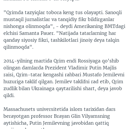
"Qrimda tazyiqlar tobora keng tus olayapti. Sanoqli
mustaqil jurnalistlar va tanqidiy fikr bildirganlar
nishonga olinmoqda", - deydi Amerikaning BMTdagi
elchisi Samanta Pauer. "Natijada tatarlarning har
qanday siyosiy fikri, tashkilotlari jinoiy deya talqin
qilinmoqda".
2014-yilning martida Qrim endi Rossiyaga qo'shib
olingan damlarda Prezident Vladimir Putin Majlis
raisi, Qrim-tatar kengashi rahbari Mustafo Jemilevni
huzuriga taklif qilgan. Jemilev taklifni rad etib, Qrim
zudlik bilan Ukrainaga qaytarilishi shart, deya javob
qildi.
Massachusets universitetida islom tarixidan dars
berayotgan professor Brayan Glin Vilyamsning
aytishicha, Putin Jemilevning javobidan qattiq