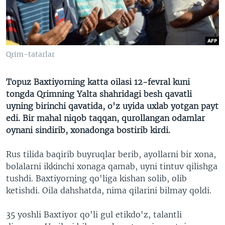
VIDEO
ODNOKLASSNIKI
XABARLAR SURATLARDA
TELEGRAM
TWITTER
Qrim-tatarlar
SOUNDCLOUD
VOA
Topuz Baxtiyorning katta oilasi 12-fevral kuni
tongda Qrimning Yalta shahridagi besh qavatli
uyning birinchi qavatida, o'z uyida uxlab yotgan payt
edi. Bir mahal niqob taqqan, qurollangan odamlar
oynani sindirib, xonadonga bostirib kirdi.
Rus tilida baqirib buyruqlar berib, ayollarni bir xona,
bolalarni ikkinchi xonaga qamab, uyni tintuv qilishga
tushdi. Baxtiyorning qo'liga kishan solib, olib
ketishdi. Oila dahshatda, nima qilarini bilmay qoldi.
35 yoshli Baxtiyor qo'li gul etikdo'z, talantli