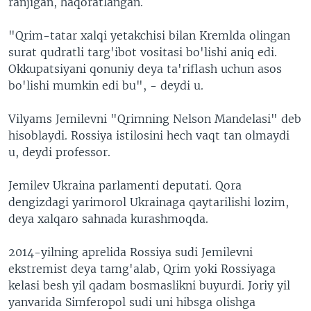
ranjigan, haqoratlangan.
"Qrim-tatar xalqi yetakchisi bilan Kremlda olingan
surat qudratli targ'ibot vositasi bo'lishi aniq edi.
Okkupatsiyani qonuniy deya ta'riflash uchun asos
bo'lishi mumkin edi bu", - deydi u.
Vilyams Jemilevni "Qrimning Nelson Mandelasi" deb
hisoblaydi. Rossiya istilosini hech vaqt tan olmaydi
u, deydi professor.
Jemilev Ukraina parlamenti deputati. Qora
dengizdagi yarimorol Ukrainaga qaytarilishi lozim,
deya xalqaro sahnada kurashmoqda.
2014-yilning aprelida Rossiya sudi Jemilevni
ekstremist deya tamg'alab, Qrim yoki Rossiyaga
kelasi besh yil qadam bosmaslikni buyurdi. Joriy yil
yanvarida Simferopol sudi uni hibsga olishga