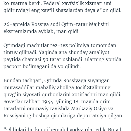
ko'rsatma berdi. Federal xavfsizlik xizmati uni
qidiruvdagi eng xavfli shaxslardan deya e'lon qildi.
26-aprelda Rossiya sudi Qrim-tatar Majlisini
ekstremizmda ayblab, man qildi.
Qrimdagi machitlar tez-tez politsiya tomonidan
tintuv qilinadi. Yaqinda ana shunday amaliyot
paytida chamasi 50 tatar ushlandi, ularning yonida
pasport bo'lmagani da'vo qilindi.
Bundan tashqari, Qrimda Rossiyaga suyangan
mutasaddilar mahalliy aholiga Iosif Stalinning
quvg'in siyosati qurbonlarini xotirlashni man qildi.
Sovetlar rahbari 1944-yilning 18-mayida qrim-
tatarlarni ommaviy ravishda Markaziy Osiyo va
Rossiyaning boshqa qismlariga deportatsiya qilgan.
"Oldinlari bu kunni bemalol yodga olar edik. Bu yil