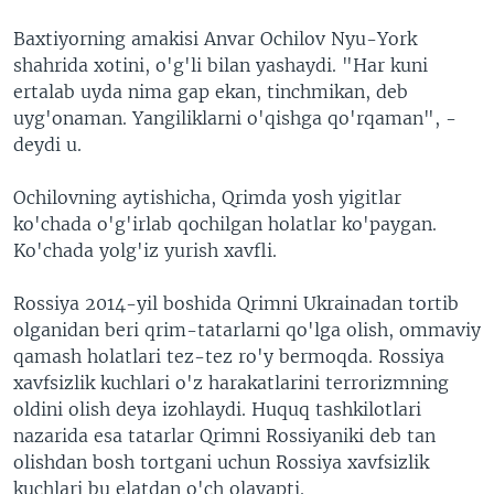
Baxtiyorning amakisi Anvar Ochilov Nyu-York
shahrida xotini, o'g'li bilan yashaydi. "Har kuni
ertalab uyda nima gap ekan, tinchmikan, deb
uyg'onaman. Yangiliklarni o'qishga qo'rqaman", -
deydi u.
Ochilovning aytishicha, Qrimda yosh yigitlar
ko'chada o'g'irlab qochilgan holatlar ko'paygan.
Ko'chada yolg'iz yurish xavfli.
Rossiya 2014-yil boshida Qrimni Ukrainadan tortib
olganidan beri qrim-tatarlarni qo'lga olish, ommaviy
qamash holatlari tez-tez ro'y bermoqda. Rossiya
xavfsizlik kuchlari o'z harakatlarini terrorizmning
oldini olish deya izohlaydi. Huquq tashkilotlari
nazarida esa tatarlar Qrimni Rossiyaniki deb tan
olishdan bosh tortgani uchun Rossiya xavfsizlik
kuchlari bu elatdan o'ch olayapti.