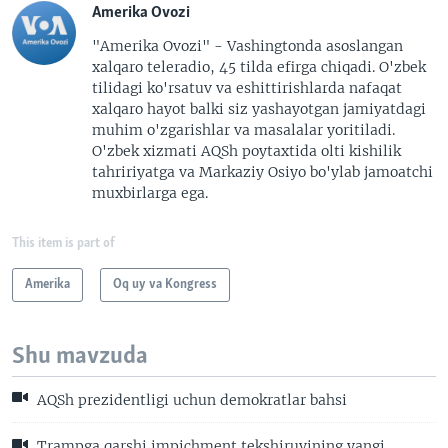
Amerika Ovozi
"Amerika Ovozi" - Vashingtonda asoslangan
xalqaro teleradio, 45 tilda efirga chiqadi. O'zbek
tilidagi ko'rsatuv va eshittirishlarda nafaqat
xalqaro hayot balki siz yashayotgan jamiyatdagi
muhim o'zgarishlar va masalalar yoritiladi.
O'zbek xizmati AQSh poytaxtida olti kishilik
tahririyatga va Markaziy Osiyo bo'ylab jamoatchi
muxbirlarga ega.
This item is part of
Amerika
Oq uy va Kongress
Shu mavzuda
AQSh prezidentligi uchun demokratlar bahsi
Trampga qarshi impichment tekshiruvining yangi