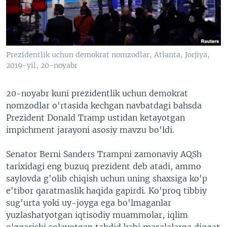
VIDEO
ODNOKLASSNIKI
XABARLAR SURATLARDA
TELEGRAM
TWITTER
Prezidentlik uchun demokrat nomzodlar, Atlanta, Jorjiya,
SOUNDCLOUD
VOA
2019-yil, 20-noyabr
20-noyabr kuni prezidentlik uchun demokrat
nomzodlar o'rtasida kechgan navbatdagi bahsda
Prezident Donald Tramp ustidan ketayotgan
impichment jarayoni asosiy mavzu bo'ldi.
Senator Berni Sanders Trampni zamonaviy AQSh
tarixidagi eng buzuq prezident deb atadi, ammo
saylovda g'olib chiqish uchun uning shaxsiga ko'p
e'tibor qaratmaslik haqida gapirdi. Ko'proq tibbiy
sug'urta yoki uy-joyga ega bo'lmaganlar
yuzlashatyotgan iqtisodiy muammolar, iqlim
o'zgarishi solayotgan tahdid kabi masalalarga diqqat