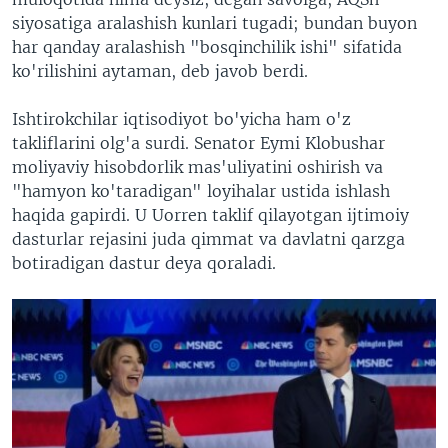
siyosatiga aralashish kunlari tugadi; bundan buyon
har qanday aralashish "bosqinchilik ishi" sifatida
ko'rilishini aytaman, deb javob berdi.
Ishtirokchilar iqtisodiyot bo'yicha ham o'z
takliflarini olg'a surdi. Senator Eymi Klobushar
moliyaviy hisobdorlik mas'uliyatini oshirish va
"hamyon ko'taradigan" loyihalar ustida ishlash
haqida gapirdi. U Uorren taklif qilayotgan ijtimoiy
dasturlar rejasini juda qimmat va davlatni qarzga
botiradigan dastur deya qoraladi.