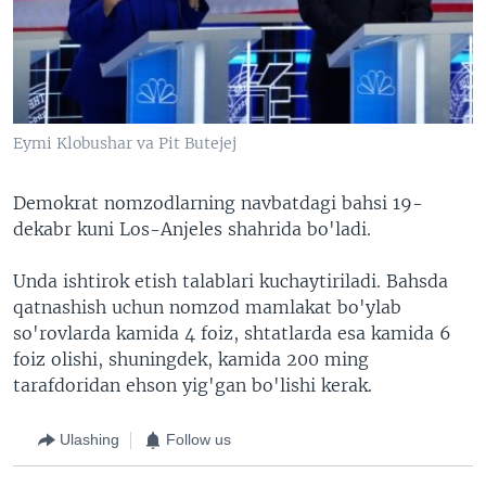
Eymi Klobushar va Pit Butejej
Demokrat nomzodlarning navbatdagi bahsi 19-
dekabr kuni Los-Anjeles shahrida bo'ladi.
Unda ishtirok etish talablari kuchaytiriladi. Bahsda
qatnashish uchun nomzod mamlakat bo'ylab
so'rovlarda kamida 4 foiz, shtatlarda esa kamida 6
foiz olishi, shuningdek, kamida 200 ming
tarafdoridan ehson yig'gan bo'lishi kerak.
Ulashing
Follow us