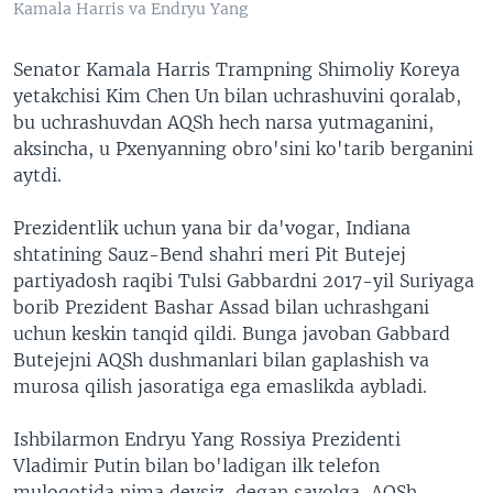
Kamala Harris va Endryu Yang
Senator Kamala Harris Trampning Shimoliy Koreya
yetakchisi Kim Chen Un bilan uchrashuvini qoralab,
bu uchrashuvdan AQSh hech narsa yutmaganini,
aksincha, u Pxenyanning obro'sini ko'tarib berganini
aytdi.
Prezidentlik uchun yana bir da'vogar, Indiana
shtatining Sauz-Bend shahri meri Pit Butejej
partiyadosh raqibi Tulsi Gabbardni 2017-yil Suriyaga
borib Prezident Bashar Assad bilan uchrashgani
uchun keskin tanqid qildi. Bunga javoban Gabbard
Butejejni AQSh dushmanlari bilan gaplashish va
murosa qilish jasoratiga ega emaslikda aybladi.
Ishbilarmon Endryu Yang Rossiya Prezidenti
Vladimir Putin bilan bo'ladigan ilk telefon
muloqotida nima deysiz, degan savolga, AQSh