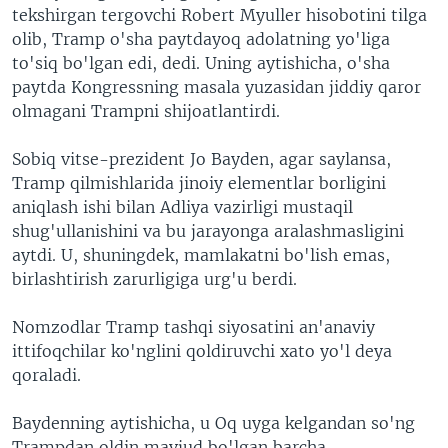
tekshirgan tergovchi Robert Myuller hisobotini tilga
olib, Tramp o'sha paytdayoq adolatning yo'liga
to'siq bo'lgan edi, dedi. Uning aytishicha, o'sha
paytda Kongressning masala yuzasidan jiddiy qaror
olmagani Trampni shijoatlantirdi.
Sobiq vitse-prezident Jo Bayden, agar saylansa,
Tramp qilmishlarida jinoiy elementlar borligini
aniqlash ishi bilan Adliya vazirligi mustaqil
shug'ullanishini va bu jarayonga aralashmasligini
aytdi. U, shuningdek, mamlakatni bo'lish emas,
birlashtirish zarurligiga urg'u berdi.
Nomzodlar Tramp tashqi siyosatini an'anaviy
ittifoqchilar ko'nglini qoldiruvchi xato yo'l deya
qoraladi.
Baydenning aytishicha, u Oq uyga kelgandan so'ng
Trampdan oldin mavjud bo'lgan barcha