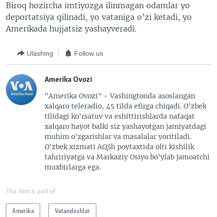
Biroq hozircha imtiyozga ilinmagan odamlar yo
deportatsiya qilinadi, yo vataniga o’zi ketadi, yo
Amerikada hujjatsiz yashayveradi.
Ulashing
Follow us
Amerika Ovozi
"Amerika Ovozi" - Vashingtonda asoslangan
xalqaro teleradio, 45 tilda efirga chiqadi. O'zbek
tilidagi ko'rsatuv va eshittirishlarda nafaqat
xalqaro hayot balki siz yashayotgan jamiyatdagi
muhim o'zgarishlar va masalalar yoritiladi.
O'zbek xizmati AQSh poytaxtida olti kishilik
tahririyatga va Markaziy Osiyo bo'ylab jamoatchi
muxbirlarga ega.
This item is part of
Amerika
Vatandoshlar