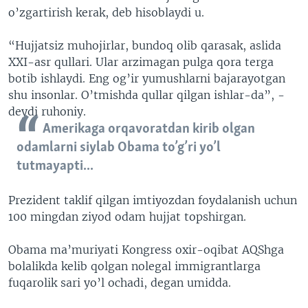
o’zgartirish kerak, deb hisoblaydi u.
“Hujjatsiz muhojirlar, bundoq olib qarasak, aslida
XXI-asr qullari. Ular arzimagan pulga qora terga
botib ishlaydi. Eng og’ir yumushlarni bajarayotgan
shu insonlar. O’tmishda qullar qilgan ishlar-da”, -
deydi ruhoniy.
Amerikaga orqavoratdan kirib olgan
odamlarni siylab Obama to’g’ri yo’l
tutmayapti...
Prezident taklif qilgan imtiyozdan foydalanish uchun
100 mingdan ziyod odam hujjat topshirgan.
Obama ma’muriyati Kongress oxir-oqibat AQShga
bolalikda kelib qolgan nolegal immigrantlarga
fuqarolik sari yo’l ochadi, degan umidda.