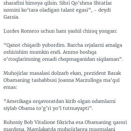
sharafini himoya qilsin. Sibri Qo’shma Shtatlar
nomini ko’tara oladigan talant egasi”, - deydi
Garsia.
Lurdes Romero uchun ham yashil chiroq yongan:
“Qanot chiqarib yubordim. Barcha rejalarni amalga
oshirishim mumkin endi. Ammo boshqa
o’rtoqlarimning omadi chopmaganidan siqilaman”.
Muhojirlar masalasi dolzarb ekan, prezident Barak
Obamaning tashabbusi Joanna Marzulloga ma’qul
emas:
“Amerikaga orqavoratdan kirib olgan odamlarni
siylab Obama to’g’ri yo’l tutmayapti”.
Ruhoniy Bob Vitalione fikricha esa Obamaning qarori
mardona. Mamlakatda muhojirlarga muomalani