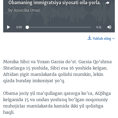
Obamaning immigratsiya siyosati oila-yorlarni bir-biriga qarshi qilib qo'ymoqda
by
Amerika Ovozi
No media source currently available
0:00
4:11
Yuklab oling
Monika Sibri va Yoxan Garsia do’st. Garsia Qo’shma
Shtatlarga 15 yoshida, Sibri esa 16 yoshida kelgan.
Aftidan yigit mamlakatda qolishi mumkin, lekin
qizda bunday imkoniyat yo’q.
Obama joriy yil ma’qullagan qarorga ko’ra, AQShga
kelganida 15 va undan yoshroq bo’lgan noqonuniy
muhojirlar mamlakatda kamida ikki yil qolishga
haqli.