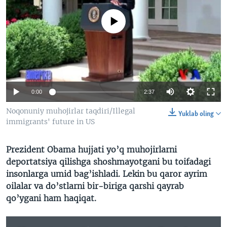
VIDEO
ODNOKLASSNIKI
No media source currently available
XABARLAR SURATLARDA
TELEGRAM
TWITTER
SOUNDCLOUD
VOA
0:00
2:37
Noqonuniy muhojirlar taqdiri/Illegal
Yuklab oling
immigrants' future in US
Prezident Obama hujjati yo’q muhojirlarni
deportatsiya qilishga shoshmayotgani bu toifadagi
insonlarga umid bag’ishladi. Lekin bu qaror ayrim
oilalar va do’stlarni bir-biriga qarshi qayrab
qo’ygani ham haqiqat.