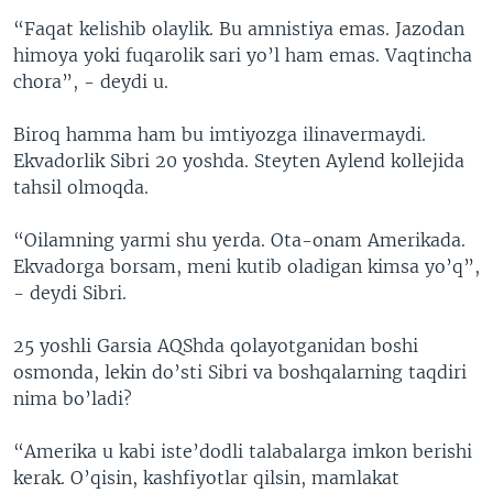
“Faqat kelishib olaylik. Bu amnistiya emas. Jazodan
himoya yoki fuqarolik sari yo’l ham emas. Vaqtincha
chora”, - deydi u.
Biroq hamma ham bu imtiyozga ilinavermaydi.
Ekvadorlik Sibri 20 yoshda. Steyten Aylend kollejida
tahsil olmoqda.
“Oilamning yarmi shu yerda. Ota-onam Amerikada.
Ekvadorga borsam, meni kutib oladigan kimsa yo’q”,
- deydi Sibri.
25 yoshli Garsia AQShda qolayotganidan boshi
osmonda, lekin do’sti Sibri va boshqalarning taqdiri
nima bo’ladi?
“Amerika u kabi iste’dodli talabalarga imkon berishi
kerak. O’qisin, kashfiyotlar qilsin, mamlakat