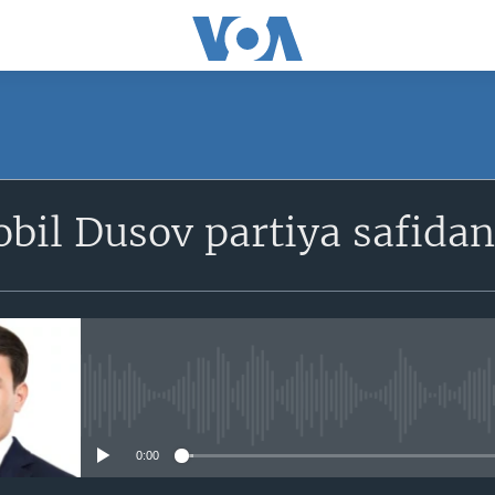
SUBSCRIBE
bil Dusov partiya safidan
Obuna bo'ling
No media source currently avail
0:00