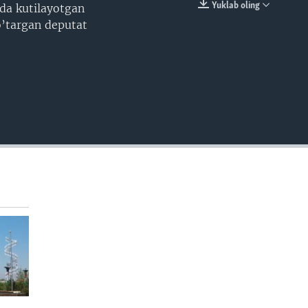
Yuklab oling
ida kutilayotgan
EMBED
’targan deputat