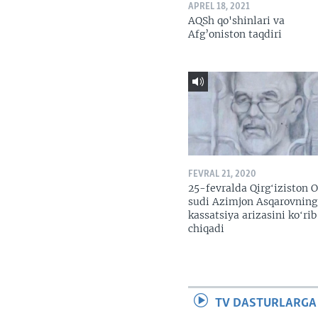
APREL 18, 2021
AQSh qo'shinlari va
Afg’oniston taqdiri
FEVRAL 21, 2020
25-fevralda Qirgʻiziston O
sudi Azimjon Asqarovning
kassatsiya arizasini koʻrib
chiqadi
TV DASTURLARGA