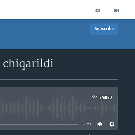
Subscribe
 chiqarildi
EMBED
able
6:23