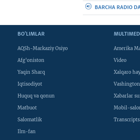
BARCHA RADIO D
BO'LIMLAR
MULTIMED
AQSh-Markaziy Osiyo
Amerika Ma
Afg'oniston
Video
Yaqin Sharq
Xalqaro ha
Iqtisodiyot
Vashington
Huquq va qonun
Xabarlar su
Matbuot
Mobil-salo
Salomatlik
Transcripts
Ilm-fan