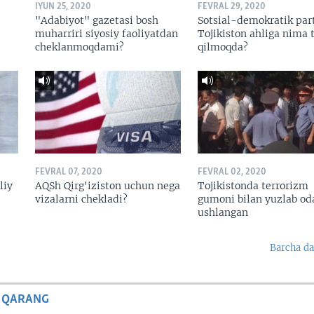
IYUN 25, 2020
FEVRAL 29, 2020
"Adabiyot" gazetasi bosh
Sotsial-demokratik par
muharriri siyosiy faoliyatdan
Tojikiston ahliga nima t
cheklanmoqdami?
qilmoqda?
FEVRAL 07, 2020
FEVRAL 02, 2020
liy
AQSh Qirg'iziston uchun nega
Tojikistonda terrorizm
vizalarni chekladi?
gumoni bilan yuzlab o
ushlangan
Barcha da
 QARANG