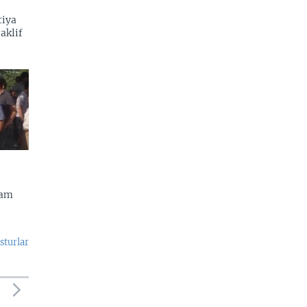
tiya
aklif
dam
sturlar