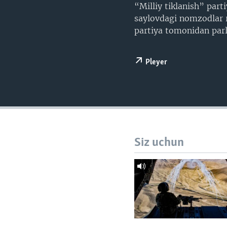
VIDEO
ODNOKLASSNIKI
“Milliy tiklanish” part
saylovdagi nomzodlar 
XABARLAR SURATLARDA
TELEGRAM
partiya tomonidan parl
TWITTER
SOUNDCLOUD
Pleyer
Siz uchun