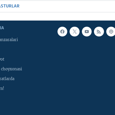
ASTURLAR
IA
nzaralari
yot
 choyxonasi
ratlarda
m!