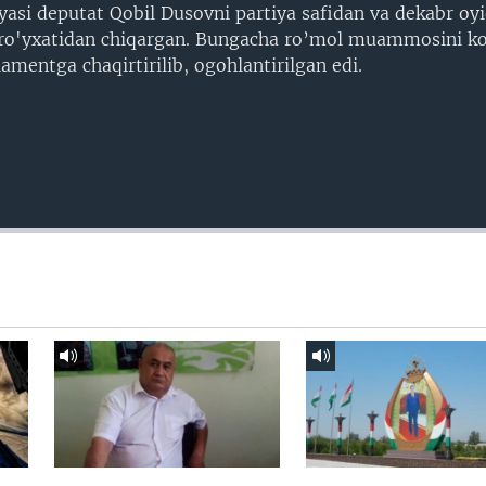
iyasi deputat Qobil Dusovni partiya safidan va dekabr oy
ro'yxatidan chiqargan. Bungacha ro’mol muammosini ko
amentga chaqirtirilib, ogohlantirilgan edi.