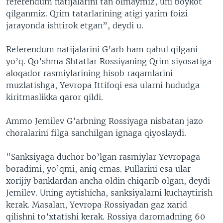
referendum natijalarini tan olmaymiz, uni boykot
qilganmiz. Qrim tatarlarining atigi yarim foizi
jarayonda ishtirok etgan”, deydi u.
Referendum natijalarini G’arb ham qabul qilgani
yo’q. Qo’shma Shtatlar Rossiyaning Qrim siyosatiga
aloqador rasmiylarining hisob raqamlarini
muzlatishga, Yevropa Ittifoqi esa ularni hududga
kiritmaslikka qaror qildi.
Ammo Jemilev G’arbning Rossiyaga nisbatan jazo
choralarini filga sanchilgan ignaga qiyoslaydi.
"Sanksiyaga duchor bo’lgan rasmiylar Yevropaga
boradimi, yo’qmi, aniq emas. Pullarini esa ular
xorijiy banklardan ancha oldin chiqarib olgan, deydi
Jemilev. Uning aytishicha, sanksiyalarni kuchaytirish
kerak. Masalan, Yevropa Rossiyadan gaz xarid
qilishni to’xtatishi kerak. Rossiya daromadning 60