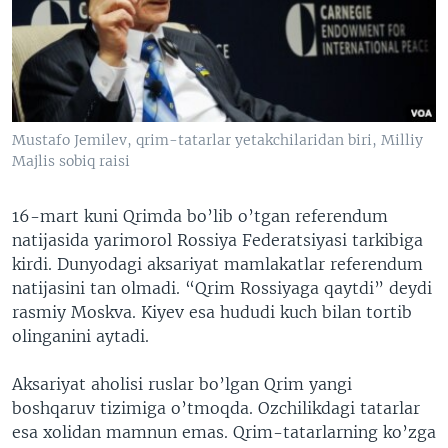
VIDEO
ODNOKLASSNIKI
XABARLAR SURATLARDA
TELEGRAM
TWITTER
SOUNDCLOUD
VOA
Mustafo Jemilev, qrim-tatarlar yetakchilaridan biri, Milliy
Majlis sobiq raisi
16-mart kuni Qrimda bo’lib o’tgan referendum
natijasida yarimorol Rossiya Federatsiyasi tarkibiga
kirdi. Dunyodagi aksariyat mamlakatlar referendum
natijasini tan olmadi. “Qrim Rossiyaga qaytdi” deydi
rasmiy Moskva. Kiyev esa hududi kuch bilan tortib
olinganini aytadi.
Aksariyat aholisi ruslar bo’lgan Qrim yangi
boshqaruv tizimiga o’tmoqda. Ozchilikdagi tatarlar
esa xolidan mamnun emas. Qrim-tatarlarning ko’zga