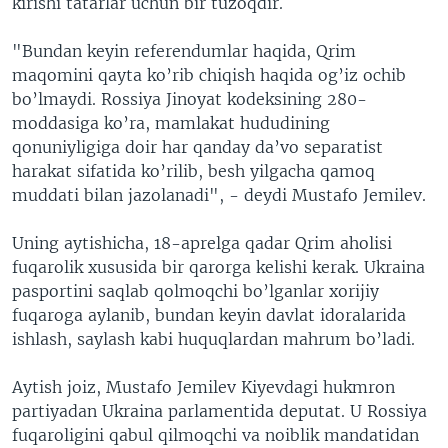
kirishi tatarlar uchun bir tuzoqdir.
"Bundan keyin referendumlar haqida, Qrim
maqomini qayta ko’rib chiqish haqida og’iz ochib
bo’lmaydi. Rossiya Jinoyat kodeksining 280-
moddasiga ko’ra, mamlakat hududining
qonuniyligiga doir har qanday da’vo separatist
harakat sifatida ko’rilib, besh yilgacha qamoq
muddati bilan jazolanadi", - deydi Mustafo Jemilev.
Uning aytishicha, 18-aprelga qadar Qrim aholisi
fuqarolik xususida bir qarorga kelishi kerak. Ukraina
pasportini saqlab qolmoqchi bo’lganlar xorijiy
fuqaroga aylanib, bundan keyin davlat idoralarida
ishlash, saylash kabi huquqlardan mahrum bo’ladi.
Aytish joiz, Mustafo Jemilev Kiyevdagi hukmron
partiyadan Ukraina parlamentida deputat. U Rossiya
fuqaroligini qabul qilmoqchi va noiblik mandatidan