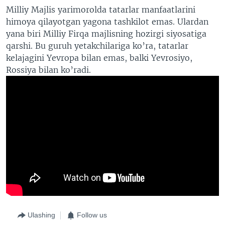
Milliy Majlis yarimorolda tatarlar manfaatlarini
himoya qilayotgan yagona tashkilot emas. Ulardan
yana biri Milliy Firqa majlisning hozirgi siyosatiga
qarshi. Bu guruh yetakchilariga ko’ra, tatarlar
kelajagini Yevropa bilan emas, balki Yevrosiyo,
Rossiya bilan ko’radi.
Ulashing
Follow us