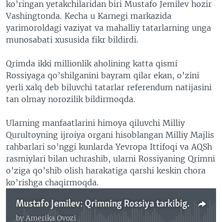
ko’ringan yetakchilaridan biri Mustafo Jemilev hozir
Vashingtonda. Kecha u Karnegi markazida
yarimoroldagi vaziyat va mahalliy tatarlarning unga
munosabati xususida fikr bildirdi.
Qrimda ikki millionlik aholining katta qismi
Rossiyaga qo’shilganini bayram qilar ekan, o’zini
yerli xalq deb biluvchi tatarlar referendum natijasini
tan olmay norozilik bildirmoqda.
Ularning manfaatlarini himoya qiluvchi Milliy
Qurultoyning ijroiya organi hisoblangan Milliy Majlis
rahbarlari so’nggi kunlarda Yevropa Ittifoqi va AQSh
rasmiylari bilan uchrashib, ularni Rossiyaning Qrimni
o’ziga qo’shib olish harakatiga qarshi keskin chora
ko’rishga chaqirmoqda.
Mustafo Jemilev: Qrimning Rossiya tarkibiga kirishi tatarlar uchun tuzoq
by
Amerika Ovozi