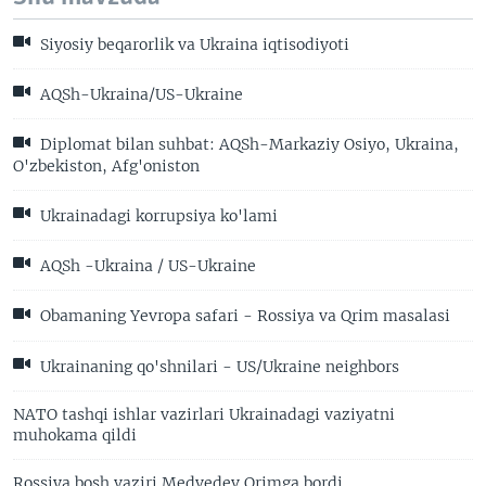
Siyosiy beqarorlik va Ukraina iqtisodiyoti
AQSh-Ukraina/US-Ukraine
Diplomat bilan suhbat: AQSh-Markaziy Osiyo, Ukraina,
O'zbekiston, Afg'oniston
Ukrainadagi korrupsiya ko'lami
AQSh -Ukraina / US-Ukraine
Obamaning Yevropa safari - Rossiya va Qrim masalasi
Ukrainaning qo'shnilari - US/Ukraine neighbors
NATO tashqi ishlar vazirlari Ukrainadagi vaziyatni
muhokama qildi
Rossiya bosh vaziri Medvedev Qrimga bordi