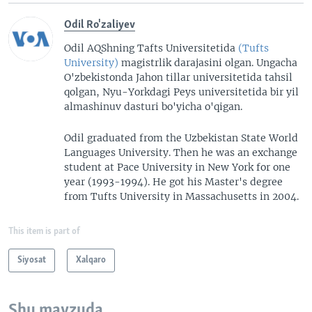
Odil Ro'zaliyev
Odil AQShning Tafts Universitetida
(Tufts
University)
magistrlik darajasini olgan. Ungacha
O'zbekistonda Jahon tillar universitetida tahsil
qolgan, Nyu-Yorkdagi Peys universitetida bir yil
almashinuv dasturi bo'yicha o'qigan.
Odil graduated from the Uzbekistan State World
Languages University. Then he was an exchange
student at Pace University in New York for one
year (1993-1994). He got his Master's degree
from Tufts University in Massachusetts in 2004.
This item is part of
Siyosat
Xalqaro
Shu mavzuda