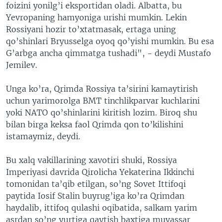
foizini yonilg’i eksportidan oladi. Albatta, bu
Yevropaning hamyoniga urishi mumkin. Lekin
Rossiyani hozir to’xtatmasak, ertaga uning
qo’shinlari Bryusselga oyoq qo’yishi mumkin. Bu esa
G’arbga ancha qimmatga tushadi", - deydi Mustafo
Jemilev.
Unga ko’ra, Qrimda Rossiya ta’sirini kamaytirish
uchun yarimorolga BMT tinchlikparvar kuchlarini
yoki NATO qo’shinlarini kiritish lozim. Biroq shu
bilan birga keksa faol Qrimda qon to’kilishini
istamaymiz, deydi.
Bu xalq vakillarining xavotiri shuki, Rossiya
Imperiyasi davrida Qirolicha Yekaterina Ikkinchi
tomonidan ta’qib etilgan, so’ng Sovet Ittifoqi
paytida Iosif Stalin buyrug’iga ko’ra Qrimdan
haydalib, ittifoq qulashi oqibatida, salkam yarim
asrdan so’ng yurtiga qaytish baxtiga muyassar