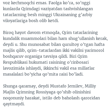
voz kechmoqchi emas. Faolga ko’ra, so’nggi
kunlarda Qrimdagi vaziyatdan tashvishlangan
tatarlarning besh minggi Ukrainaning g’arbiy
viloyatlariga bosh olib ketdi.
Biroq hayot davom etmoqda, Qrim tatarlarining
kundalik muammolari bilan ham shug’ullanish kerak,
deydi u. Shu munosabat bilan qurultoy o’tgan hafta
majlis qilib, qrim-tatarlardan ikki vakilni yarimorol
boshqaruv organiga tavsiya qildi. Biri Qrim
Respublikasi hukumati raisining o’rinbosari
lavozimida ishlaydi, ikkinchi vakil esa millatlar
masalalari bo’yicha qo’mita raisi bo’ladi.
Shunga qaramay, deydi Mustafo Jemilev, Milliy
Majlis Qrimning Rossiyaga qo’shib olinishini
noqonuniy harakat, istilo deb baholash qaroridan
qaytmaydi.