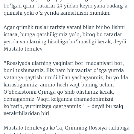
bo’lgan qrim-tatarlar 23 yildan keyin yana badarg’a
qilinishi yoki o’z yerida kamsitilishi mumkin.
Agar qrimlik ruslar tarixiy vatani bilan bir bo’lishni
istasa, bunga qarshiligimiz yo’q, biroq bu tatarlar
yerida va ularning hisobiga bo’lmasligi kerak, deydi
Mustafo Jemilev.
"Rossiyada ularning yaqinlari bor, madaniyati bor,
buni tushunamiz. Biz ham bir vaqtlar o’zga yurtda
Vatanga qaytish umidi bilan yashaganmiz, bu yo’lda
kurashganmiz, ammo hech vaqt buning uchun
O’zbekistonni Qrimga qo’shib olishimiz kerak,
demaganmiz. Vaqti kelganda chamadonimizni
ko’tarib, yurtimizga qaytganmiz", - deydi bu xalq
yetakchilaridan biri.
Mustafo Jemilevga ko’ra, Qrimning Rossiya tarkibiga