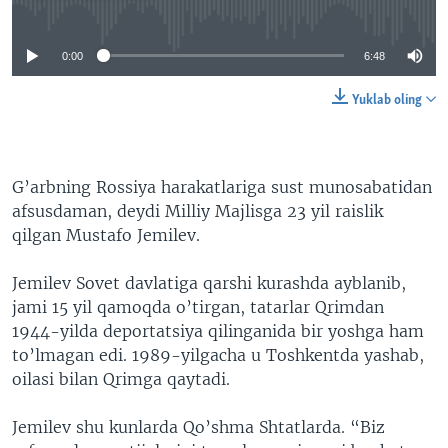
No media source currently available
0:00
6:48
Yuklab oling
G’arbning Rossiya harakatlariga sust munosabatidan
afsusdaman, deydi Milliy Majlisga 23 yil raislik
qilgan Mustafo Jemilev.
Jemilev Sovet davlatiga qarshi kurashda ayblanib,
jami 15 yil qamoqda o’tirgan, tatarlar Qrimdan
1944-yilda deportatsiya qilinganida bir yoshga ham
to’lmagan edi. 1989-yilgacha u Toshkentda yashab,
oilasi bilan Qrimga qaytadi.
Jemilev shu kunlarda Qo’shma Shtatlarda. “Biz