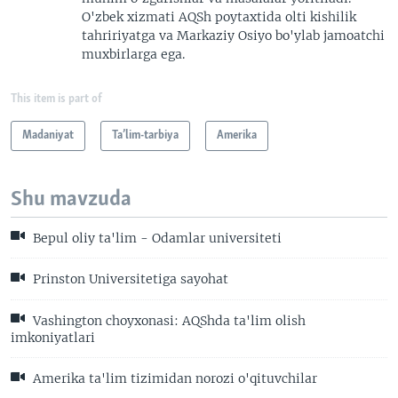
O'zbek xizmati AQSh poytaxtida olti kishilik
tahririyatga va Markaziy Osiyo bo'ylab jamoatchi
muxbirlarga ega.
This item is part of
Madaniyat
Ta’lim-tarbiya
Amerika
Shu mavzuda
Bepul oliy ta'lim - Odamlar universiteti
Prinston Universitetiga sayohat
Vashington choyxonasi: AQShda ta'lim olish
imkoniyatlari
Amerika ta'lim tizimidan norozi o'qituvchilar