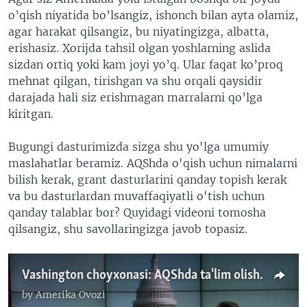
o’qish niyatida bo’lsangiz, ishonch bilan ayta olamiz,
agar harakat qilsangiz, bu niyatingizga, albatta,
erishasiz. Xorijda tahsil olgan yoshlarning aslida
sizdan ortiq yoki kam joyi yo’q. Ular faqat ko’proq
mehnat qilgan, tirishgan va shu orqali qaysidir
darajada hali siz erishmagan marralarni qo’lga
kiritgan.
Bugungi dasturimizda sizga shu yo'lga umumiy
maslahatlar beramiz. AQShda o'qish uchun nimalarni
bilish kerak, grant dasturlarini qanday topish kerak
va bu dasturlardan muvaffaqiyatli o'tish uchun
qanday talablar bor? Quyidagi videoni tomosha
qilsangiz, shu savollaringizga javob topasiz.
Vashington choyxonasi: AQShda ta'lim olish imkoniyatlari
by
Amerika Ovozi