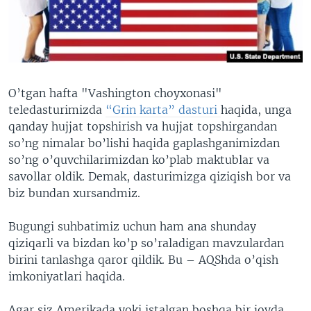
VIDEO
ODNOKLASSNIKI
XABARLAR SURATLARDA
TELEGRAM
TWITTER
SOUNDCLOUD
VOA
O’tgan hafta "Vashington choyxonasi"
teledasturimizda
“Grin karta” dasturi
haqida, unga
qanday hujjat topshirish va hujjat topshirgandan
so’ng nimalar bo’lishi haqida gaplashganimizdan
so’ng o’quvchilarimizdan ko’plab maktublar va
savollar oldik. Demak, dasturimizga qiziqish bor va
biz bundan xursandmiz.
Bugungi suhbatimiz uchun ham ana shunday
qiziqarli va bizdan ko’p so’raladigan mavzulardan
birini tanlashga qaror qildik. Bu – AQShda o’qish
imkoniyatlari haqida.
Agar siz Amerikada yoki istalgan boshqa bir joyda