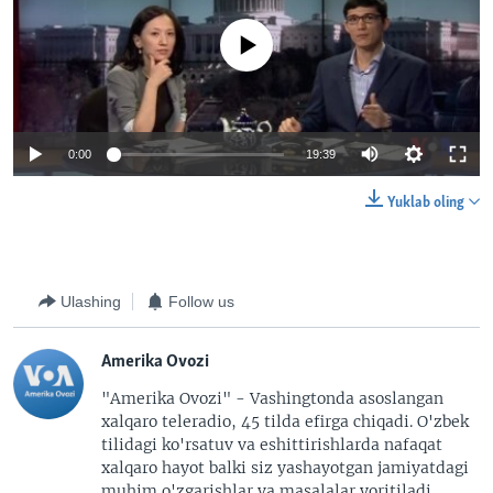
No media source currently available
0:00
19:39
Yuklab oling
Ulashing
Follow us
Amerika Ovozi
"Amerika Ovozi" - Vashingtonda asoslangan
xalqaro teleradio, 45 tilda efirga chiqadi. O'zbek
tilidagi ko'rsatuv va eshittirishlarda nafaqat
xalqaro hayot balki siz yashayotgan jamiyatdagi
muhim o'zgarishlar va masalalar yoritiladi.