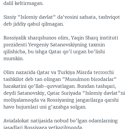
dalil keltirmagan.
Sissiy "Islomiy davlat" da'vosini safsata, tashviqot
deb jiddiy qabul qilmagan.
Rossiyalik sharqshunos olim, Yaqin Sharq instituti
prezidenti Yevgeniy Satanovskiyning taxmin
qilishicha, bu ishga Qatar qo'l urgan bo'lishi
mumkin.
Olim nazarida Qatar va Turkiya Misrda terrorchi
tashkilot deb tan olingan "Musulmon birodarlar"
harakatini qo'llab-quvvatlagan. Bundan tashqari,
deydi Satanovskiy, Qatar Suriyada "Islomiy davlat"ni
moliyalamoqda va Rossiyaning jangarilarga qarshi
havo hujumlari uni g'azabga solgan.
Aviafalokat natijasida nobud bo'lgan odamlarning
jasadlari Rossiyaga yetkazilmoqda.