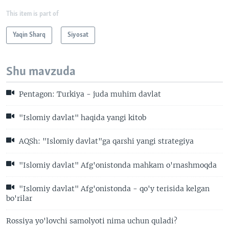
This item is part of
Yaqin Sharq
Siyosat
Shu mavzuda
Pentagon: Turkiya - juda muhim davlat
"Islomiy davlat" haqida yangi kitob
AQSh: "Islomiy davlat"ga qarshi yangi strategiya
"Islomiy davlat" Afg'onistonda mahkam o'rnashmoqda
"Islomiy davlat" Afg'onistonda - qo'y terisida kelgan
bo'rilar
Rossiya yo'lovchi samolyoti nima uchun quladi?