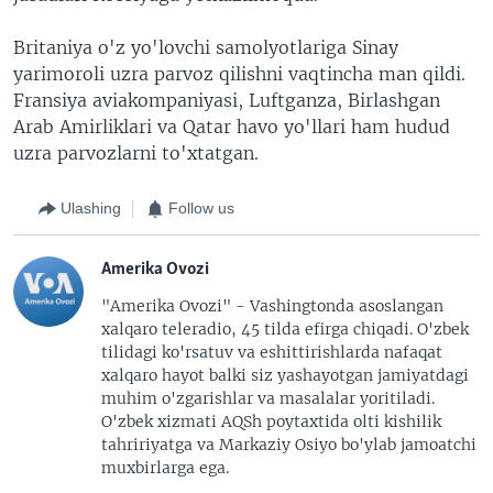
Britaniya o'z yo'lovchi samolyotlariga Sinay
yarimoroli uzra parvoz qilishni vaqtincha man qildi.
Fransiya aviakompaniyasi, Luftganza, Birlashgan
Arab Amirliklari va Qatar havo yo'llari ham hudud
uzra parvozlarni to'xtatgan.
Ulashing
Follow us
Amerika Ovozi
"Amerika Ovozi" - Vashingtonda asoslangan
xalqaro teleradio, 45 tilda efirga chiqadi. O'zbek
tilidagi ko'rsatuv va eshittirishlarda nafaqat
xalqaro hayot balki siz yashayotgan jamiyatdagi
muhim o'zgarishlar va masalalar yoritiladi.
O'zbek xizmati AQSh poytaxtida olti kishilik
tahririyatga va Markaziy Osiyo bo'ylab jamoatchi
muxbirlarga ega.