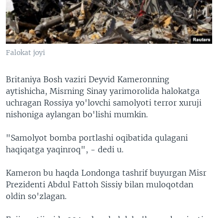
VIDEO
ODNOKLASSNIKI
XABARLAR SURATLARDA
TELEGRAM
TWITTER
Falokat joyi
SOUNDCLOUD
VOA
Britaniya Bosh vaziri Deyvid Kameronning
aytishicha, Misrning Sinay yarimorolida halokatga
uchragan Rossiya yo'lovchi samolyoti terror xuruji
nishoniga aylangan bo'lishi mumkin.
"Samolyot bomba portlashi oqibatida qulagani
haqiqatga yaqinroq", - dedi u.
Kameron bu haqda Londonga tashrif buyurgan Misr
Prezidenti Abdul Fattoh Sissiy bilan muloqotdan
oldin so'zlagan.