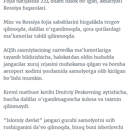
Fojia natijasida 224 odam halok bo'lgan, aksariyati
Rossiya fuqarolari.
Misr va Rossiya fojia sabablarini birgalikda tergov
qilmoqda, dalillar o'rganilmoqda, qora qutilardagi
ma'lumotlar tahlil qilinmoqda.
AQSh rasmiylarining razvedka ma'lumotlariga
tayanib bildirishicha, halokatdan oldin hududda
jangarilar xuruj rejasini muhokama qilgan va bomba
aeroport xodimi yordamida samolyotga olib kirilgan
bo'lishi mumkin.
Kreml matbuot kotibi Dmitriy Peskovning aytishicha,
barcha dalillar o'rganilmaguncha xulosa va taxmin
qilinmaydi.
"Islomiy davlat" jangari guruhi samolyotni urib
tushirganini da'vo qilmoqda, biroq buni isbotlovchi