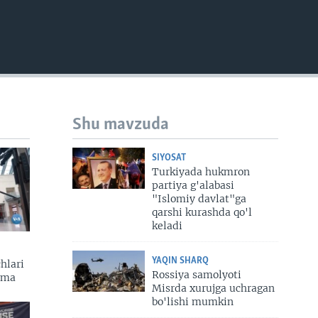
Shu mavzuda
SIYOSAT
Turkiyada hukmron
partiya g'alabasi
"Islomiy davlat"ga
qarshi kurashda qo'l
keladi
YAQIN SHARQ
hlari
Rossiya samolyoti
zma
Misrda xurujga uchragan
bo'lishi mumkin