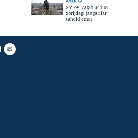
AMERIKA
So'rov: AQSh uchun
xorijdagi jangarilar
tahdid emas