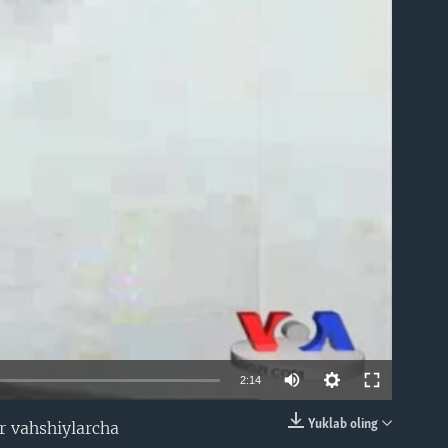
able
2:14
Yuklab oling
r vahshiylarcha
EMBED