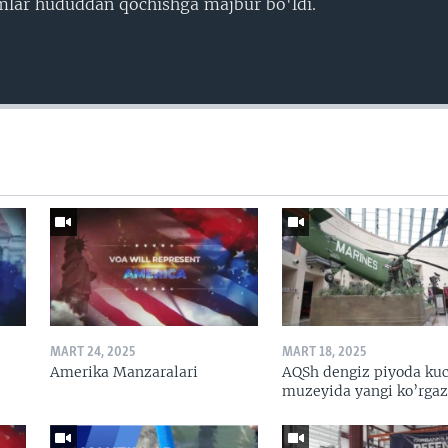
amlar hududdan qochishga majbur bo'ldi.
MART 24, 2025
MART 18, 2025
Amerika Manzaralari
AQSh dengiz piyoda kuc
muzeyida yangi ko’rga