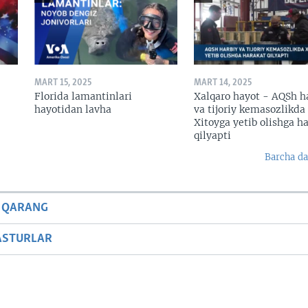
MART 15, 2025
MART 14, 2025
Florida lamantinlari
Xalqaro hayot - AQSh h
hayotidan lavha
va tijoriy kemasozlikda
Xitoyga yetib olishga h
qilyapti
Barcha da
 QARANG
ASTURLAR