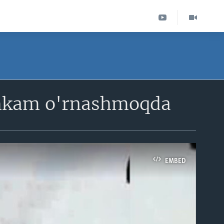
ahkam o'rnashmoqda
EMBED