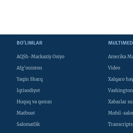
BO'LIMLAR
MULTIMED
AQSh-Markaziy Osiyo
Amerika Ma
Afg'oniston
Video
Yaqin Sharq
Xalqaro ha
Iqtisodiyot
Vashington
Huquq va qonun
Xabarlar su
Matbuot
Mobil-salo
Salomatlik
Transcripts