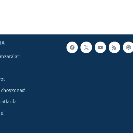
IA
nzaralari
yot
 choyxonasi
ratlarda
m!