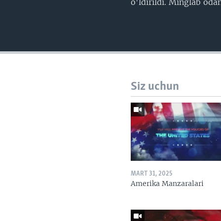
o'ldirildi. Minglab od
Siz uchun
MART 31, 2025
Amerika Manzaralari