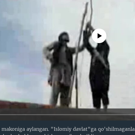
No media source currently avail
r makoniga aylangan. "Islomiy davlat"ga qo'shilmaganla