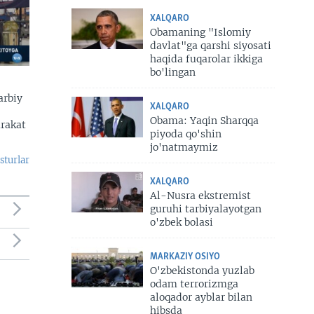
XALQARO
Obamaning "Islomiy
davlat"ga qarshi siyosati
haqida fuqarolar ikkiga
bo'lingan
arbiy
XALQARO
Obama: Yaqin Sharqqa
arakat
piyoda qo'shin
jo'natmaymiz
sturlar
XALQARO
Al-Nusra ekstremist
guruhi tarbiyalayotgan
o'zbek bolasi
MARKAZIY OSIYO
O'zbekistonda yuzlab
odam terrorizmga
aloqador ayblar bilan
hibsda