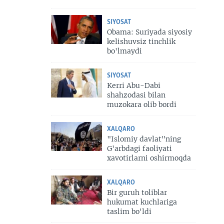
SIYOSAT
Obama: Suriyada siyosiy
kelishuvsiz tinchlik
bo'lmaydi
SIYOSAT
Kerri Abu-Dabi
shahzodasi bilan
muzokara olib bordi
XALQARO
"Islomiy davlat"ning
G'arbdagi faoliyati
xavotirlarni oshirmoqda
XALQARO
Bir guruh toliblar
hukumat kuchlariga
taslim bo'ldi