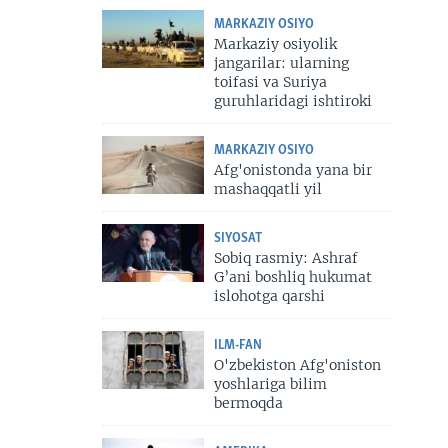
MARKAZIY OSIYO
Markaziy osiyolik
jangarilar: ularning
toifasi va Suriya
guruhlaridagi ishtiroki
MARKAZIY OSIYO
Afg'onistonda yana bir
mashaqqatli yil
SIYOSAT
Sobiq rasmiy: Ashraf
G’ani boshliq hukumat
islohotga qarshi
ILM-FAN
O'zbekiston Afg'oniston
yoshlariga bilim
bermoqda