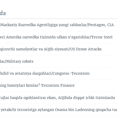
da
Markaziy Razvedka Agentligiga yangi rahbarlar/Pentagon, CIA
eri Amerika razvedka tizimida ulkan o'zgarishlar/Terror Intel
qiruvchi samolyotlar va AQSh siyosati/US Drone Attacks
lar/Military robots
hdid va aviatsiya dargohlari/Congress-Terrorism
ning homiylari kimlar? Terrorism Finance
ujlar haqida ogohlantirar ekan, AQShda diqqat ichki tizimlarda
 yetakchi terroristga aylangan Osama bin Ladenning qisqacha tar