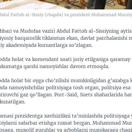
bdul Fattoh al-Sissiy (chapda) va prezident Muhammad Mursiy,
hbari va Mudofaa vaziri Abdul Fattoh al-Sissiyning aytis
yosiy barqarorlik tiklanmas ekan, davlat parchalanishi
iy akademiyada kursantlarga so’zlagan.
odda holat va komendant soati joriy etilganiga qaramay
hukumatga qarshi namoyishlar davom etmoqda.
da holat bir oyga cho’zilishi mumkinligidan g’azabga k
da namoyishchilar politsiyaga tosh otgan, politsiya esa
tiruvchi gaz qo’llagan. Port-Said, Suets shaharlarida h
 kuzatilgan.
amasi prezidentga xavfsizlikni ta’minlashda politsiyag
rbiylarni safarbar etishga ruxsat bergan. Muhammad Mur
osaga, muxolif guruhlar va arboblarni muzokaraga cha