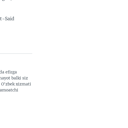
rt-Said
da efirga
hayot balki siz
. O'zbek xizmati
 jamoatchi