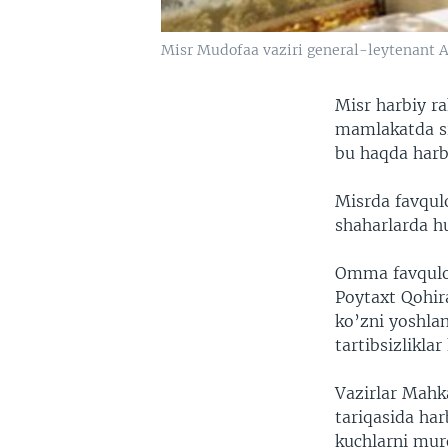
Misr Mudofaa vaziri general-leytenant A
Misr harbiy ra
mamlakatda si
bu haqda harb
Misrda favqul
shaharlarda 
Omma favqulod
Poytaxt Qohira
ko’zni yoshlan
tartibsizliklar
Vazirlar Mahk
tariqasida ha
kuchlarni mur