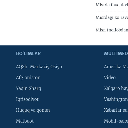
Misrda favqulod
Misrdagi zo'ravo
Misr. Inqilobdan 
BO'LIMLAR
MULTIMED
AQSh-Markaziy Osiyo
Amerika Ma
Afg'oniston
Video
Yaqin Sharq
Xalqaro ha
Iqtisodiyot
Vashington
Huquq va qonun
Xabarlar su
Matbuot
Mobil-salo