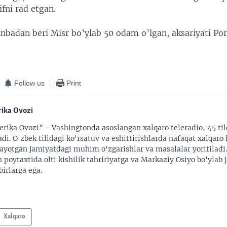
ifni rad etgan.
nbadan beri Misr bo’ylab 50 odam o’lgan, aksariyati Po
Follow us
Print
ika Ovozi
rika Ovozi" - Vashingtonda asoslangan xalqaro teleradio, 45 til
adi. O'zbek tilidagi ko'rsatuv va eshittirishlarda nafaqat xalqaro 
ayotgan jamiyatdagi muhim o'zgarishlar va masalalar yoritiladi
 poytaxtida olti kishilik tahririyatga va Markaziy Osiyo bo'ylab
irlarga ega.
Xalqaro