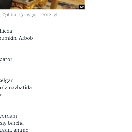
 Qohira, 13-avgust, 2012-yil
hicha,
 mumkin. Arbob
 qator
elgan.
 o’z navbatida
am
a yordam
siy barcha
qirgan, ammo