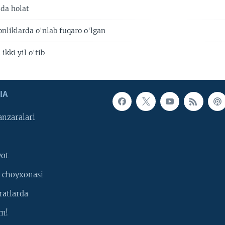
da holat
nliklarda o'nlab fuqaro o'lgan
ikki yil o'tib
IA
nzaralari
yot
 choyxonasi
ratlarda
m!