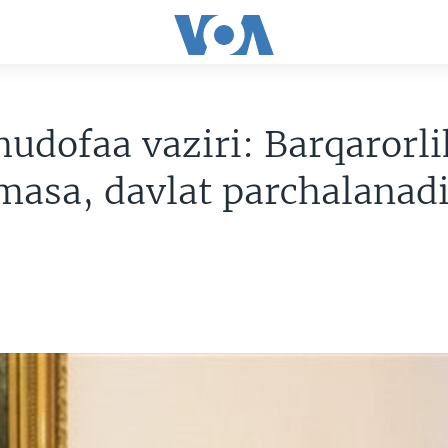
udofaa vaziri: Barqarorli
masa, davlat parchalanad