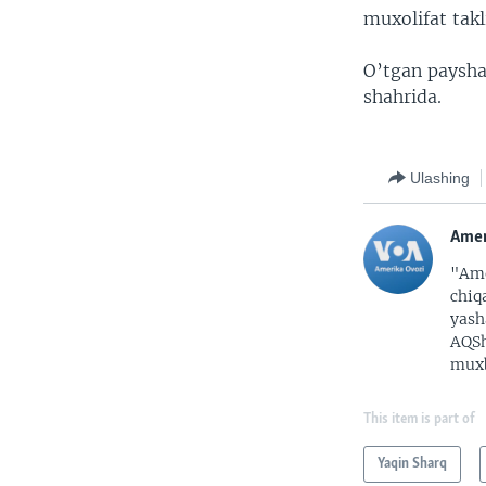
muxolifat takl
O’tgan paysha
shahrida.
Ulashing
Amer
"Ame
chiq
yash
AQSh
muxb
This item is part of
Yaqin Sharq